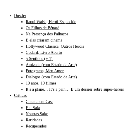
Dossier
Raoul Walsh, Herói Esquecido
Os Filhos de Bénard
Na Presença dos Palhaços
E elas criaram cinema
Hollywood Clássica: Outros Heróis
Godard, Livro Aberto
5 Sentidos (+ 1)
Amizade (com Estado da Arte)
Fotograma, Meu Amor
Diálogos (com Estado da Arte)
10 anos, 10 filmes
It’s a plane… It’s a pain… É um dossier sobre super-heróis
Críticas
Cinema em Casa
Em Sala
Noutras Salas
Raridades
Recuperados