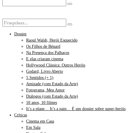
Dossier
Raoul Walsh, Herói Esquecido
Os Filhos de Bénard
Na Presença dos Palhaços
E elas criaram cinema
Hollywood Clássica: Outros Heróis
Godard, Livro Aberto
5 Sentidos (+ 1)
Amizade (com Estado da Arte)
Fotograma, Meu Amor
Diálogos (com Estado da Arte)
10 anos, 10 filmes
It’s a plane… It’s a pain… É um dossier sobre super-heróis
Críticas
Cinema em Casa
Em Sala