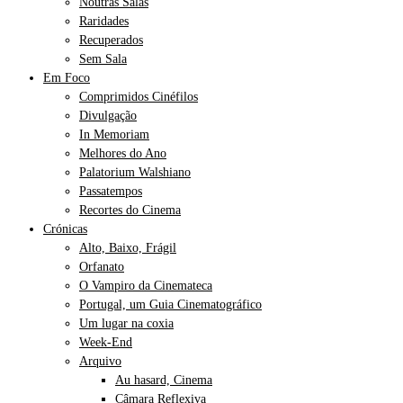
Noutras Salas
Raridades
Recuperados
Sem Sala
Em Foco
Comprimidos Cinéfilos
Divulgação
In Memoriam
Melhores do Ano
Palatorium Walshiano
Passatempos
Recortes do Cinema
Crónicas
Alto, Baixo, Frágil
Orfanato
O Vampiro da Cinemateca
Portugal, um Guia Cinematográfico
Um lugar na coxia
Week-End
Arquivo
Au hasard, Cinema
Câmara Reflexiva