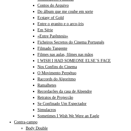
Contos do Arquivo
Do álbum que me coube em sorte
Ecstasy of Gold
Entre o granito e o arco-íris
Em Série
«Entre Parêntesis»
Ficheiros Secretos do Cinema Português
Filmado Tangente
Filmes nas aulas, filmes nas mãos
I WISH I HAD SOMEONE ELSE’S FACE
Nos Confins do Cinema
O Movimento Perpétuo
Raccords do Algoritmo
Ramalhetes
Recordações da casa de Alpendre
Retratos de Projecção
Se Confinado Um Espectador
Simulacros
Sometimes I Wish We Were an Eagle
Contra-campo
Body Double