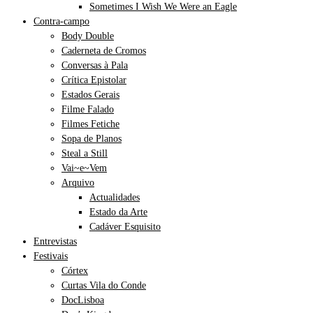
Sometimes I Wish We Were an Eagle
Contra-campo
Body Double
Caderneta de Cromos
Conversas à Pala
Crítica Epistolar
Estados Gerais
Filme Falado
Filmes Fetiche
Sopa de Planos
Steal a Still
Vai~e~Vem
Arquivo
Actualidades
Estado da Arte
Cadáver Esquisito
Entrevistas
Festivais
Córtex
Curtas Vila do Conde
DocLisboa