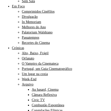
Sem Sala
Em Foco
Comprimidos Cinéfilos
Divulgação
In Memoriam
Melhores do Ano
Palatorium Walshiano
Passatempos
Recortes do Cinema
Crónicas
Alto, Baixo, Frágil
Orfanato
O Vampiro da Cinemateca
Portugal, um Guia Cinematográfico
Um lugar na coxia
Week-End
Arquivo
Au hasard, Cinema
Câmara Reflexiva
Civic TV
Combustão Espontânea
Constelações Fílmicas