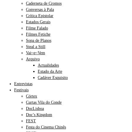
Caderneta de Cromos
Conversas à Pala
Crítica Epistolar
Estados Gerais
Filme Falado
Filmes Fetiche
Sopa de Planos
Steal a Still
Vai~e~Vem
Arquivo
Actualidades
Estado da Arte
Cadáver Esquisito
Entrevistas
Festivais
Córtex
Curtas Vila do Conde
DocLisboa
Doc’s Kingdom
FEST
Festa do Cinema Chinês