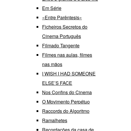
Em Série
«Entre Parêntesis»
Ficheiros Secretos do
Cinema Português
Filmado Tangente
Filmes nas aulas, filmes
nas mãos
I WISH I HAD SOMEONE
ELSE’S FACE
Nos Confins do Cinema
O Movimento Perpétuo
Raccords do Algoritmo
Ramalhetes
Recordações da casa de