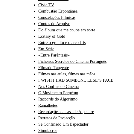
Civic TV
Combustão Espontânea
Constelações Fílmicas
Contos do Arquivo
Do álbum que me coube em sorte
Ecstasy of Gold
Entre o granito e o arco-íris
Em Série
«Entre Parêntesis»
Ficheiros Secretos do Cinema Português
Filmado Tangente
Filmes nas aulas, filmes nas mãos
I WISH I HAD SOMEONE ELSE’S FACE
Nos Confins do Cinema
O Movimento Perpétuo
Raccords do Algoritmo
Ramalhetes
Recordações da casa de Alpendre
Retratos de Projecção
Se Confinado Um Espectador
Simulacros