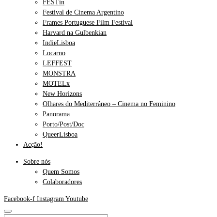
FESTin
Festival de Cinema Argentino
Frames Portuguese Film Festival
Harvard na Gulbenkian
IndieLisboa
Locarno
LEFFEST
MONSTRA
MOTELx
New Horizons
Olhares do Mediterrâneo – Cinema no Feminino
Panorama
Porto/Post/Doc
QueerLisboa
Acção!
Sobre nós
Quem Somos
Colaboradores
Facebook-f
Instagram
Youtube