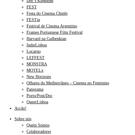
Doc’s Kingdom
FEST
Festa do Cinema Chinês
FESTin
Festival de Cinema Argentino
Frames Portuguese Film Festival
Harvard na Gulbenkian
IndieLisboa
Locarno
LEFFEST
MONSTRA
MOTELx
New Horizons
Olhares do Mediterrâneo – Cinema no Feminino
Panorama
Porto/Post/Doc
QueerLisboa
Acção!
Sobre nós
Quem Somos
Colaboradores