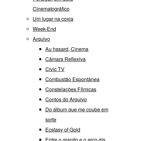
Cinematográfico
Um lugar na coxia
Week-End
Arquivo
Au hasard, Cinema
Câmara Reflexiva
Civic TV
Combustão Espontânea
Constelações Fílmicas
Contos do Arquivo
Do álbum que me coube em
sorte
Ecstasy of Gold
Entre o granito e o arco-íris