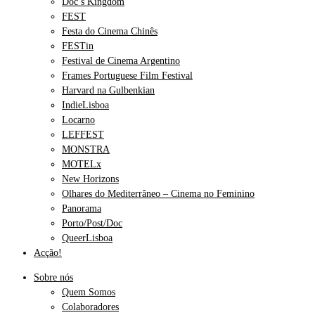
Doc’s Kingdom
FEST
Festa do Cinema Chinês
FESTin
Festival de Cinema Argentino
Frames Portuguese Film Festival
Harvard na Gulbenkian
IndieLisboa
Locarno
LEFFEST
MONSTRA
MOTELx
New Horizons
Olhares do Mediterrâneo – Cinema no Feminino
Panorama
Porto/Post/Doc
QueerLisboa
Acção!
Sobre nós
Quem Somos
Colaboradores