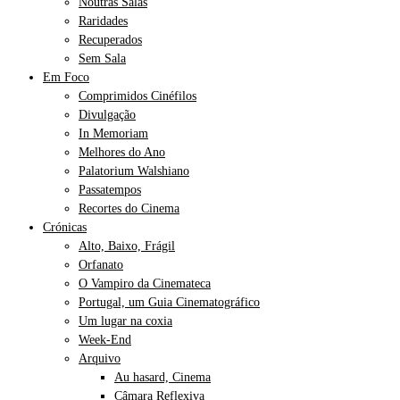
Noutras Salas
Raridades
Recuperados
Sem Sala
Em Foco
Comprimidos Cinéfilos
Divulgação
In Memoriam
Melhores do Ano
Palatorium Walshiano
Passatempos
Recortes do Cinema
Crónicas
Alto, Baixo, Frágil
Orfanato
O Vampiro da Cinemateca
Portugal, um Guia Cinematográfico
Um lugar na coxia
Week-End
Arquivo
Au hasard, Cinema
Câmara Reflexiva