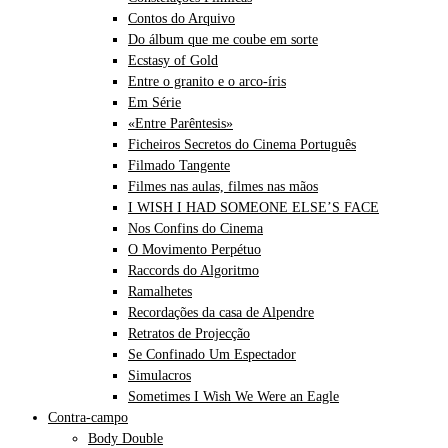
Contos do Arquivo
Do álbum que me coube em sorte
Ecstasy of Gold
Entre o granito e o arco-íris
Em Série
«Entre Parêntesis»
Ficheiros Secretos do Cinema Português
Filmado Tangente
Filmes nas aulas, filmes nas mãos
I WISH I HAD SOMEONE ELSE’S FACE
Nos Confins do Cinema
O Movimento Perpétuo
Raccords do Algoritmo
Ramalhetes
Recordações da casa de Alpendre
Retratos de Projecção
Se Confinado Um Espectador
Simulacros
Sometimes I Wish We Were an Eagle
Contra-campo
Body Double