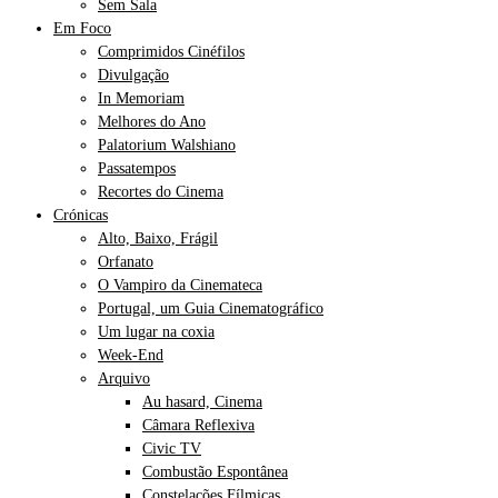
Sem Sala
Em Foco
Comprimidos Cinéfilos
Divulgação
In Memoriam
Melhores do Ano
Palatorium Walshiano
Passatempos
Recortes do Cinema
Crónicas
Alto, Baixo, Frágil
Orfanato
O Vampiro da Cinemateca
Portugal, um Guia Cinematográfico
Um lugar na coxia
Week-End
Arquivo
Au hasard, Cinema
Câmara Reflexiva
Civic TV
Combustão Espontânea
Constelações Fílmicas