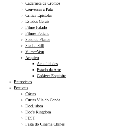
Caderneta de Cromos
Conversas à Pala
Crítica Epistolar
Estados Gerais
Filme Falado
Filmes Fetiche
Sopa de Planos
Steal a Still
Vai~e~Vem
Arquivo
Actualidades
Estado da Arte
Cadáver Esquisito
Entrevistas
Festivais
Córtex
Curtas Vila do Conde
DocLisboa
Doc’s Kingdom
FEST
Festa do Cinema Chinês