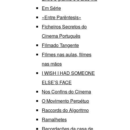
Em Série
«Entre Parêntesis»
Ficheiros Secretos do
Cinema Português
Filmado Tangente
Filmes nas aulas, filmes
nas mãos
I WISH I HAD SOMEONE
ELSE’S FACE
Nos Confins do Cinema
O Movimento Perpétuo
Raccords do Algoritmo
Ramalhetes
Recordações da casa de