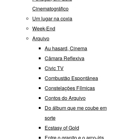
Cinematográfico
Um lugar na coxia
Week-End
Arquivo
Au hasard, Cinema
Câmara Reflexiva
Civic TV
Combustão Espontânea
Constelações Fílmicas
Contos do Arquivo
Do álbum que me coube em
sorte
Ecstasy of Gold
Entre o granito e o arco-íris