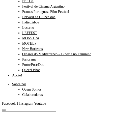
FESTin
Festival de Cinema Argentino
Frames Portuguese Film Festival
Harvard na Gulbenkian
IndieLisboa
Locarno
LEFFEST
MONSTRA
MOTELx
New Horizons
Olhares do Mediterrâneo – Cinema no Feminino
Panorama
Porto/Post/Doc
QueerLisboa
Acção!
Sobre nós
Quem Somos
Colaboradores
Facebook-f
Instagram
Youtube