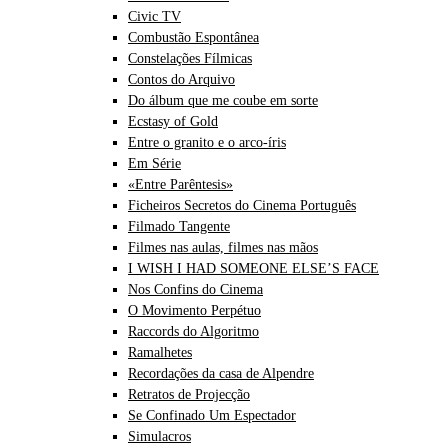
Civic TV
Combustão Espontânea
Constelações Fílmicas
Contos do Arquivo
Do álbum que me coube em sorte
Ecstasy of Gold
Entre o granito e o arco-íris
Em Série
«Entre Parêntesis»
Ficheiros Secretos do Cinema Português
Filmado Tangente
Filmes nas aulas, filmes nas mãos
I WISH I HAD SOMEONE ELSE’S FACE
Nos Confins do Cinema
O Movimento Perpétuo
Raccords do Algoritmo
Ramalhetes
Recordações da casa de Alpendre
Retratos de Projecção
Se Confinado Um Espectador
Simulacros