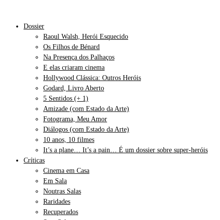
Dossier
Raoul Walsh, Herói Esquecido
Os Filhos de Bénard
Na Presença dos Palhaços
E elas criaram cinema
Hollywood Clássica: Outros Heróis
Godard, Livro Aberto
5 Sentidos (+ 1)
Amizade (com Estado da Arte)
Fotograma, Meu Amor
Diálogos (com Estado da Arte)
10 anos, 10 filmes
It’s a plane… It’s a pain… É um dossier sobre super-heróis
Críticas
Cinema em Casa
Em Sala
Noutras Salas
Raridades
Recuperados