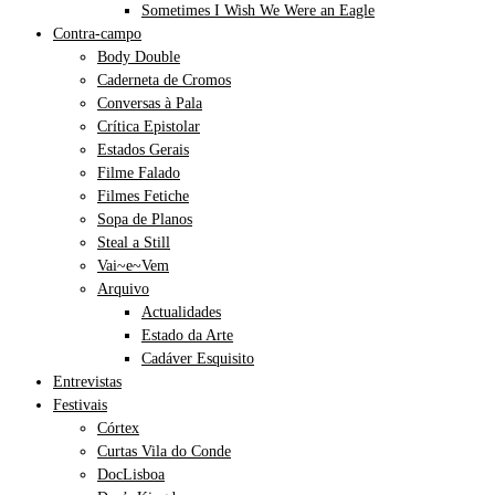
Sometimes I Wish We Were an Eagle
Contra-campo
Body Double
Caderneta de Cromos
Conversas à Pala
Crítica Epistolar
Estados Gerais
Filme Falado
Filmes Fetiche
Sopa de Planos
Steal a Still
Vai~e~Vem
Arquivo
Actualidades
Estado da Arte
Cadáver Esquisito
Entrevistas
Festivais
Córtex
Curtas Vila do Conde
DocLisboa