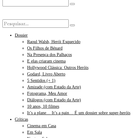
Dossier
Raoul Walsh, Herói Esquecido
Os Filhos de Bénard
Na Presença dos Palhaços
E elas criaram cinema
Hollywood Clássica: Outros Heróis
Godard, Livro Aberto
5 Sentidos (+ 1)
Amizade (com Estado da Arte)
Fotograma, Meu Amor
Diálogos (com Estado da Arte)
10 anos, 10 filmes
It’s a plane… It’s a pain… É um dossier sobre super-heróis
Críticas
Cinema em Casa
Em Sala