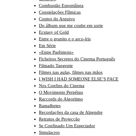
Combustão Espontânea
Constelações Fílmicas
Contos do Arquivo
Do álbum que me coube em sorte
Ecstasy of Gold
Entre o granito e o arco-íris
Em Série
«Entre Parêntesis»
Ficheiros Secretos do Cinema Português
Filmado Tangente
Filmes nas aulas, filmes nas mãos
I WISH I HAD SOMEONE ELSE’S FACE
Nos Confins do Cinema
O Movimento Perpétuo
Raccords do Algoritmo
Ramalhetes
Recordações da casa de Alpendre
Retratos de Projecção
Se Confinado Um Espectador
Simulacros