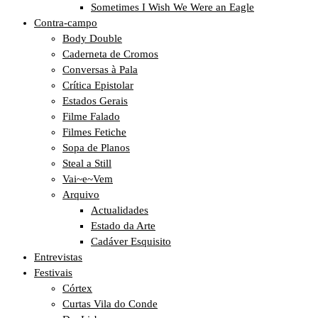
Sometimes I Wish We Were an Eagle
Contra-campo
Body Double
Caderneta de Cromos
Conversas à Pala
Crítica Epistolar
Estados Gerais
Filme Falado
Filmes Fetiche
Sopa de Planos
Steal a Still
Vai~e~Vem
Arquivo
Actualidades
Estado da Arte
Cadáver Esquisito
Entrevistas
Festivais
Córtex
Curtas Vila do Conde