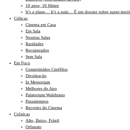
10 anos, 10 filmes
It’s a plane… It’s a pain… É um dossier sobre super-heró
Críticas
Cinema em Casa
Em Sala
Noutras Salas
Raridades
Recuperados
Sem Sala
Em Foco
Comprimidos Cinéfilos
Divulgação
In Memoriam
Melhores do Ano
Palatorium Walshiano
Passatempos
Recortes do Cinema
Crónicas
Alto, Baixo, Frágil
Orfanato