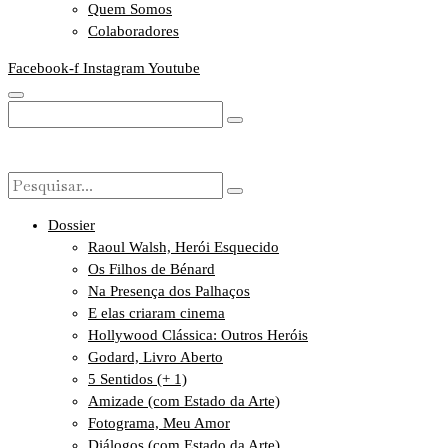
Quem Somos
Colaboradores
Facebook-f
Instagram
Youtube
Dossier
Raoul Walsh, Herói Esquecido
Os Filhos de Bénard
Na Presença dos Palhaços
E elas criaram cinema
Hollywood Clássica: Outros Heróis
Godard, Livro Aberto
5 Sentidos (+ 1)
Amizade (com Estado da Arte)
Fotograma, Meu Amor
Diálogos (com Estado da Arte)