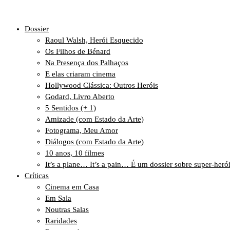
Dossier
Raoul Walsh, Herói Esquecido
Os Filhos de Bénard
Na Presença dos Palhaços
E elas criaram cinema
Hollywood Clássica: Outros Heróis
Godard, Livro Aberto
5 Sentidos (+ 1)
Amizade (com Estado da Arte)
Fotograma, Meu Amor
Diálogos (com Estado da Arte)
10 anos, 10 filmes
It’s a plane… It’s a pain… É um dossier sobre super-heró
Críticas
Cinema em Casa
Em Sala
Noutras Salas
Raridades