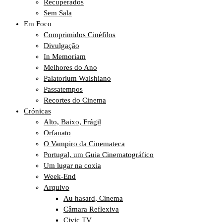
Recuperados
Sem Sala
Em Foco
Comprimidos Cinéfilos
Divulgação
In Memoriam
Melhores do Ano
Palatorium Walshiano
Passatempos
Recortes do Cinema
Crónicas
Alto, Baixo, Frágil
Orfanato
O Vampiro da Cinemateca
Portugal, um Guia Cinematográfico
Um lugar na coxia
Week-End
Arquivo
Au hasard, Cinema
Câmara Reflexiva
Civic TV