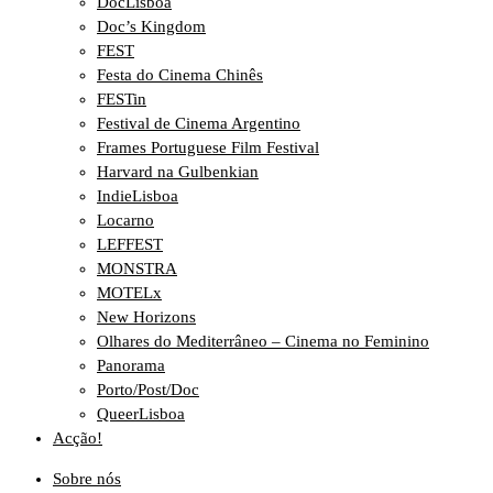
DocLisboa
Doc’s Kingdom
FEST
Festa do Cinema Chinês
FESTin
Festival de Cinema Argentino
Frames Portuguese Film Festival
Harvard na Gulbenkian
IndieLisboa
Locarno
LEFFEST
MONSTRA
MOTELx
New Horizons
Olhares do Mediterrâneo – Cinema no Feminino
Panorama
Porto/Post/Doc
QueerLisboa
Acção!
Sobre nós