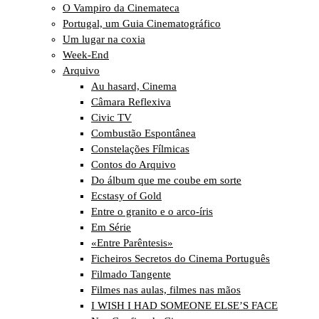
O Vampiro da Cinemateca
Portugal, um Guia Cinematográfico
Um lugar na coxia
Week-End
Arquivo
Au hasard, Cinema
Câmara Reflexiva
Civic TV
Combustão Espontânea
Constelações Fílmicas
Contos do Arquivo
Do álbum que me coube em sorte
Ecstasy of Gold
Entre o granito e o arco-íris
Em Série
«Entre Parêntesis»
Ficheiros Secretos do Cinema Português
Filmado Tangente
Filmes nas aulas, filmes nas mãos
I WISH I HAD SOMEONE ELSE’S FACE