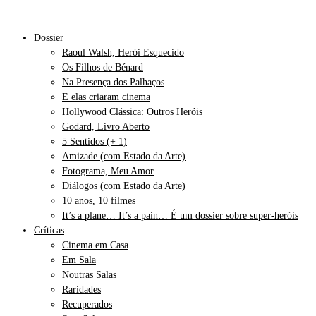
Dossier
Raoul Walsh, Herói Esquecido
Os Filhos de Bénard
Na Presença dos Palhaços
E elas criaram cinema
Hollywood Clássica: Outros Heróis
Godard, Livro Aberto
5 Sentidos (+ 1)
Amizade (com Estado da Arte)
Fotograma, Meu Amor
Diálogos (com Estado da Arte)
10 anos, 10 filmes
It’s a plane… It’s a pain… É um dossier sobre super-heróis
Críticas
Cinema em Casa
Em Sala
Noutras Salas
Raridades
Recuperados