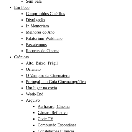
Sem Sala
Em Foco
Comprimidos Cinéfilos
Divulgação
In Memoriam
Melhores do Ano
Palatorium Walshiano
Passatempos
Recortes do Cinema
Crónicas
Alto, Baixo, Frágil
Orfanato
O Vampiro da Cinemateca
Portugal, um Guia Cinematográfico
Um lugar na coxia
Week-End
Arquivo
Au hasard, Cinema
Câmara Reflexiva
Civic TV
Combustão Espontânea
Constelações Fílmicas