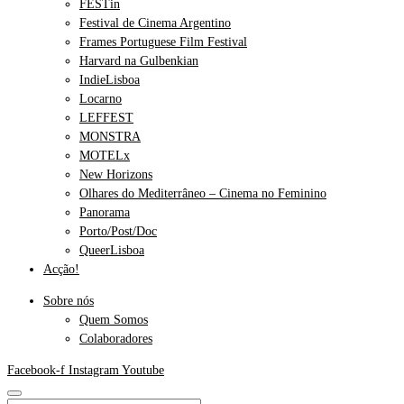
FESTin
Festival de Cinema Argentino
Frames Portuguese Film Festival
Harvard na Gulbenkian
IndieLisboa
Locarno
LEFFEST
MONSTRA
MOTELx
New Horizons
Olhares do Mediterrâneo – Cinema no Feminino
Panorama
Porto/Post/Doc
QueerLisboa
Acção!
Sobre nós
Quem Somos
Colaboradores
Facebook-f
Instagram
Youtube