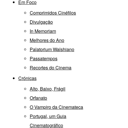
Em Foco
Comprimidos Cinéfilos
Divulgação
In Memoriam
Melhores do Ano
Palatorium Walshiano
Passatempos
Recortes do Cinema
Crónicas
Alto, Baixo, Frágil
Orfanato
O Vampiro da Cinemateca
Portugal, um Guia
Cinematográfico