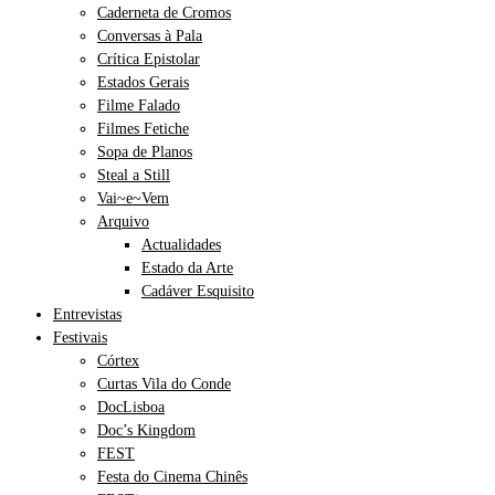
Caderneta de Cromos
Conversas à Pala
Crítica Epistolar
Estados Gerais
Filme Falado
Filmes Fetiche
Sopa de Planos
Steal a Still
Vai~e~Vem
Arquivo
Actualidades
Estado da Arte
Cadáver Esquisito
Entrevistas
Festivais
Córtex
Curtas Vila do Conde
DocLisboa
Doc’s Kingdom
FEST
Festa do Cinema Chinês