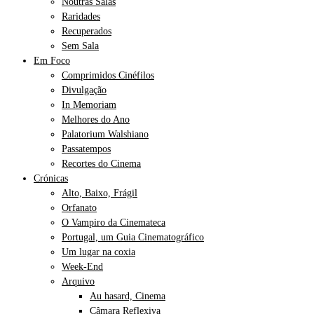
Noutras Salas
Raridades
Recuperados
Sem Sala
Em Foco
Comprimidos Cinéfilos
Divulgação
In Memoriam
Melhores do Ano
Palatorium Walshiano
Passatempos
Recortes do Cinema
Crónicas
Alto, Baixo, Frágil
Orfanato
O Vampiro da Cinemateca
Portugal, um Guia Cinematográfico
Um lugar na coxia
Week-End
Arquivo
Au hasard, Cinema
Câmara Reflexiva