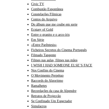
Civic TV
Combustão Espontânea
Constelações Fílmicas
Contos do Arquivo
Do álbum que me coube em sorte
Ecstasy of Gold
Entre o granito e o arco-íris
Em Série
«Entre Parêntesis»
Ficheiros Secretos do Cinema Português
Filmado Tangente
Filmes nas aulas, filmes nas mãos
I WISH I HAD SOMEONE ELSE’S FACE
Nos Confins do Cinema
O Movimento Perpétuo
Raccords do Algoritmo
Ramalhetes
Recordações da casa de Alpendre
Retratos de Projecção
Se Confinado Um Espectador
Simulacros