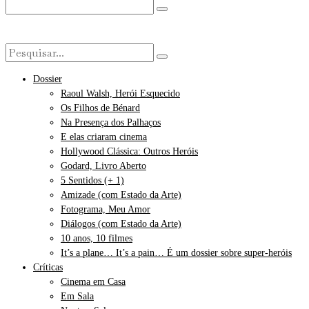
Dossier
Raoul Walsh, Herói Esquecido
Os Filhos de Bénard
Na Presença dos Palhaços
E elas criaram cinema
Hollywood Clássica: Outros Heróis
Godard, Livro Aberto
5 Sentidos (+ 1)
Amizade (com Estado da Arte)
Fotograma, Meu Amor
Diálogos (com Estado da Arte)
10 anos, 10 filmes
It’s a plane… It’s a pain… É um dossier sobre super-heróis
Críticas
Cinema em Casa
Em Sala