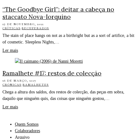
“The Goodbye Girl”: deitar a cabeça no
staccato Nova-Iorquino
27 DE NOVEMBRO, 2022
CRÍTICAS
·
RECUPERADOS
The stain of place hangs on not as a birthright but as a sort of artifice, a bit
of cosmetic. Sleepless Nights,…
Ler mais
Ramalhete #17: restos de colecção
26 DE MARÇO, 2017
CRÓNICAS
·
RAMALHETES
Chega a altura dos saldos, dos restos de colecção, das peças em sobra,
daquilo que ninguém quis, das coisas que ninguém gostou,…
Ler mais
Quem Somos
Colaboradores
Arquivo