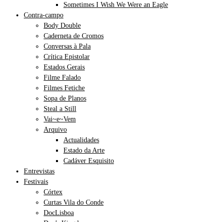
Sometimes I Wish We Were an Eagle
Contra-campo
Body Double
Caderneta de Cromos
Conversas à Pala
Crítica Epistolar
Estados Gerais
Filme Falado
Filmes Fetiche
Sopa de Planos
Steal a Still
Vai~e~Vem
Arquivo
Actualidades
Estado da Arte
Cadáver Esquisito
Entrevistas
Festivais
Córtex
Curtas Vila do Conde
DocLisboa