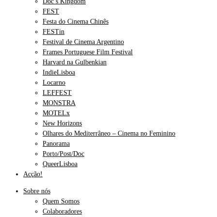
Doc’s Kingdom
FEST
Festa do Cinema Chinês
FESTin
Festival de Cinema Argentino
Frames Portuguese Film Festival
Harvard na Gulbenkian
IndieLisboa
Locarno
LEFFEST
MONSTRA
MOTELx
New Horizons
Olhares do Mediterrâneo – Cinema no Feminino
Panorama
Porto/Post/Doc
QueerLisboa
Acção!
Sobre nós
Quem Somos
Colaboradores