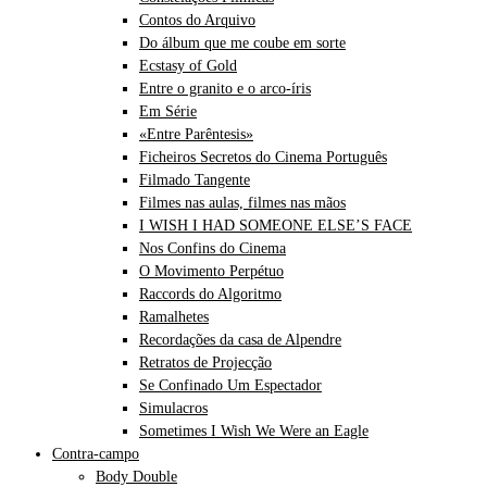
Contos do Arquivo
Do álbum que me coube em sorte
Ecstasy of Gold
Entre o granito e o arco-íris
Em Série
«Entre Parêntesis»
Ficheiros Secretos do Cinema Português
Filmado Tangente
Filmes nas aulas, filmes nas mãos
I WISH I HAD SOMEONE ELSE’S FACE
Nos Confins do Cinema
O Movimento Perpétuo
Raccords do Algoritmo
Ramalhetes
Recordações da casa de Alpendre
Retratos de Projecção
Se Confinado Um Espectador
Simulacros
Sometimes I Wish We Were an Eagle
Contra-campo
Body Double