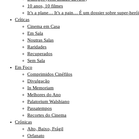
10 anos, 10 filmes
It’s a plane… It’s a pain… É um dossier sobre super-heró
Críticas
Cinema em Casa
Em Sala
Noutras Salas
Raridades
Recuperados
Sem Sala
Em Foco
Comprimidos Cinéfilos
Divulgação
In Memoriam
Melhores do Ano
Palatorium Walshiano
Passatempos
Recortes do Cinema
Crónicas
Alto, Baixo, Frágil
Orfanato