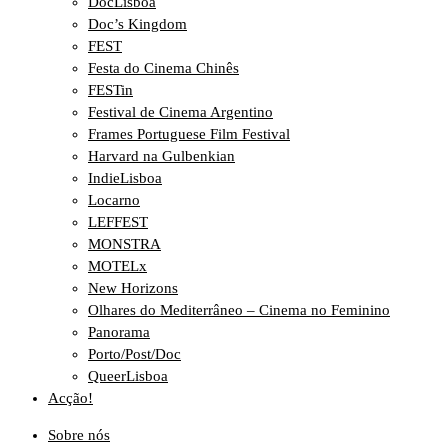
DocLisboa
Doc’s Kingdom
FEST
Festa do Cinema Chinês
FESTin
Festival de Cinema Argentino
Frames Portuguese Film Festival
Harvard na Gulbenkian
IndieLisboa
Locarno
LEFFEST
MONSTRA
MOTELx
New Horizons
Olhares do Mediterrâneo – Cinema no Feminino
Panorama
Porto/Post/Doc
QueerLisboa
Acção!
Sobre nós