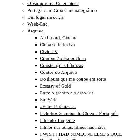
O Vampiro da Cinemateca
Portugal, um Guia Cinematográfico
Um lugar na coxia
Week-End
Arquivo
Au hasard, Cinema
Câmara Reflexiva
Civic TV
Combustão Espontânea
Constelações Fílmicas
Contos do Arquivo
Do álbum que me coube em sorte
Ecstasy of Gold
Entre o granito e o arco-íris
Em Série
«Entre Parêntesis»
Ficheiros Secretos do Cinema Português
Filmado Tangente
Filmes nas aulas, filmes nas mãos
I WISH I HAD SOMEONE ELSE’S FACE