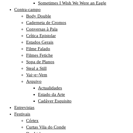
Sometimes I Wish We Were an Eagle
Contra-campo
Body Double
Caderneta de Cromos
Conversas à Pala
Crítica Epistolar
Estados Gerais
Filme Falado
Filmes Fetiche
Sopa de Planos
Steal a Still
Vai~e~Vem
Arquivo
Actualidades
Estado da Arte
Cadáver Esquisito
Entrevistas
Festivais
Córtex
Curtas Vila do Conde