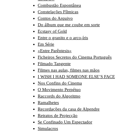
Combustão Espontânea
Constelações Fílmicas
Contos do Arquivo
Do álbum que me coube em sorte
Ecstasy of Gold
Entre o granito e o arco-íris
Em Série
«Entre Parêntesis»
Ficheiros Secretos do Cinema Português
Filmado Tangente
Filmes nas aulas, filmes nas mãos
I WISH I HAD SOMEONE ELSE’S FACE
Nos Confins do Cinema
O Movimento Perpétuo
Raccords do Algoritmo
Ramalhetes
Recordações da casa de Alpendre
Retratos de Projecção
Se Confinado Um Espectador
Simulacros