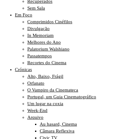
Recuperados
Sem Sala
Em Foco
Comprimidos Cinéfilos
Divulgação
In Memoriam
Melhores do Ano
Palatorium Walshiano
Passatempos
Recortes do Cinema
Crónicas
Alto, Baixo, Frágil
Orfanato
O Vampiro da Cinemateca
Portugal, um Guia Cinematográfico
Um lugar na coxia
Week-End
Arquivo
Au hasard, Cinema
Câmara Reflexiva
Civic TV