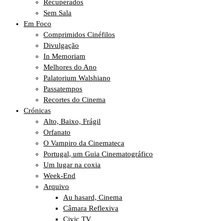
Recuperados
Sem Sala
Em Foco
Comprimidos Cinéfilos
Divulgação
In Memoriam
Melhores do Ano
Palatorium Walshiano
Passatempos
Recortes do Cinema
Crónicas
Alto, Baixo, Frágil
Orfanato
O Vampiro da Cinemateca
Portugal, um Guia Cinematográfico
Um lugar na coxia
Week-End
Arquivo
Au hasard, Cinema
Câmara Reflexiva
Civic TV