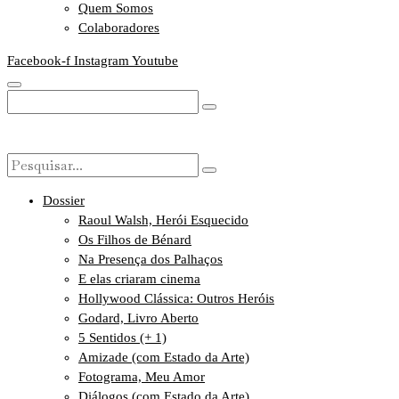
Quem Somos
Colaboradores
Facebook-f
Instagram
Youtube
Dossier
Raoul Walsh, Herói Esquecido
Os Filhos de Bénard
Na Presença dos Palhaços
E elas criaram cinema
Hollywood Clássica: Outros Heróis
Godard, Livro Aberto
5 Sentidos (+ 1)
Amizade (com Estado da Arte)
Fotograma, Meu Amor
Diálogos (com Estado da Arte)