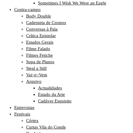
Sometimes I Wish We Were an Eagle
Contra-campo
Body Double
Caderneta de Cromos
Conversas à Pala
Crítica Epistolar
Estados Gerais
Filme Falado
Filmes Fetiche
Sopa de Planos
Steal a Still
Vai~e~Vem
Arquivo
Actualidades
Estado da Arte
Cadáver Esquisito
Entrevistas
Festivais
Córtex
Curtas Vila do Conde