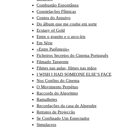
Combustão Espontânea
Constelações Fílmicas
Contos do Arquivo
Do álbum que me coube em sorte
Ecstasy of Gold
Entre o granito e o arco-íris
Em Série
«Entre Parêntesis»
Ficheiros Secretos do Cinema Português
Filmado Tangente
Filmes nas aulas, filmes nas mãos
I WISH I HAD SOMEONE ELSE’S FACE
Nos Confins do Cinema
O Movimento Perpétuo
Raccords do Algoritmo
Ramalhetes
Recordações da casa de Alpendre
Retratos de Projecção
Se Confinado Um Espectador
Simulacros