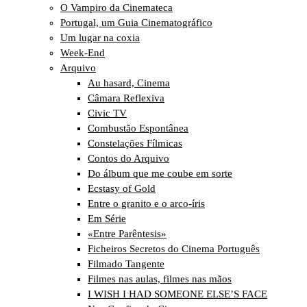
O Vampiro da Cinemateca
Portugal, um Guia Cinematográfico
Um lugar na coxia
Week-End
Arquivo
Au hasard, Cinema
Câmara Reflexiva
Civic TV
Combustão Espontânea
Constelações Fílmicas
Contos do Arquivo
Do álbum que me coube em sorte
Ecstasy of Gold
Entre o granito e o arco-íris
Em Série
«Entre Parêntesis»
Ficheiros Secretos do Cinema Português
Filmado Tangente
Filmes nas aulas, filmes nas mãos
I WISH I HAD SOMEONE ELSE’S FACE