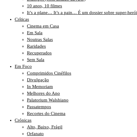
10 anos, 10 filmes
It’s a plane… It’s a pain… É um dossier sobre super-heró
Críticas
Cinema em Casa
Em Sala
Noutras Salas
Raridades
Recuperados
Sem Sala
Em Foco
Comprimidos Cinéfilos
Divulgação
In Memoriam
Melhores do Ano
Palatorium Walshiano
Passatempos
Recortes do Cinema
Crónicas
Alto, Baixo, Frágil
Orfanato