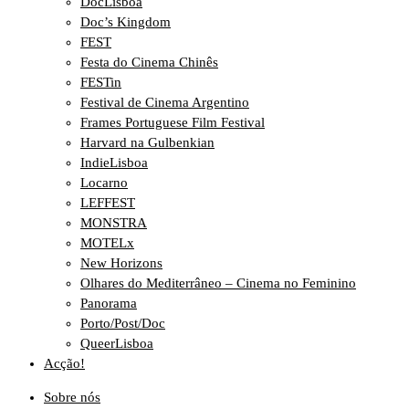
DocLisboa
Doc’s Kingdom
FEST
Festa do Cinema Chinês
FESTin
Festival de Cinema Argentino
Frames Portuguese Film Festival
Harvard na Gulbenkian
IndieLisboa
Locarno
LEFFEST
MONSTRA
MOTELx
New Horizons
Olhares do Mediterrâneo – Cinema no Feminino
Panorama
Porto/Post/Doc
QueerLisboa
Acção!
Sobre nós