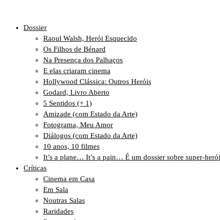
Dossier
Raoul Walsh, Herói Esquecido
Os Filhos de Bénard
Na Presença dos Palhaços
E elas criaram cinema
Hollywood Clássica: Outros Heróis
Godard, Livro Aberto
5 Sentidos (+ 1)
Amizade (com Estado da Arte)
Fotograma, Meu Amor
Diálogos (com Estado da Arte)
10 anos, 10 filmes
It’s a plane… It’s a pain… É um dossier sobre super-heró
Críticas
Cinema em Casa
Em Sala
Noutras Salas
Raridades