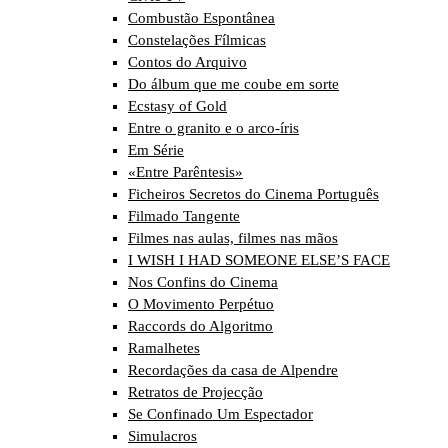
Combustão Espontânea
Constelações Fílmicas
Contos do Arquivo
Do álbum que me coube em sorte
Ecstasy of Gold
Entre o granito e o arco-íris
Em Série
«Entre Parêntesis»
Ficheiros Secretos do Cinema Português
Filmado Tangente
Filmes nas aulas, filmes nas mãos
I WISH I HAD SOMEONE ELSE’S FACE
Nos Confins do Cinema
O Movimento Perpétuo
Raccords do Algoritmo
Ramalhetes
Recordações da casa de Alpendre
Retratos de Projecção
Se Confinado Um Espectador
Simulacros