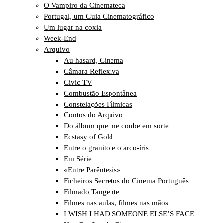
O Vampiro da Cinemateca
Portugal, um Guia Cinematográfico
Um lugar na coxia
Week-End
Arquivo
Au hasard, Cinema
Câmara Reflexiva
Civic TV
Combustão Espontânea
Constelações Fílmicas
Contos do Arquivo
Do álbum que me coube em sorte
Ecstasy of Gold
Entre o granito e o arco-íris
Em Série
«Entre Parêntesis»
Ficheiros Secretos do Cinema Português
Filmado Tangente
Filmes nas aulas, filmes nas mãos
I WISH I HAD SOMEONE ELSE’S FACE