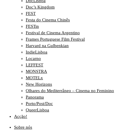
DocLisboa
Doc’s Kingdom
FEST
Festa do Cinema Chinês
FESTin
Festival de Cinema Argentino
Frames Portuguese Film Festival
Harvard na Gulbenkian
IndieLisboa
Locarno
LEFFEST
MONSTRA
MOTELx
New Horizons
Olhares do Mediterrâneo – Cinema no Feminino
Panorama
Porto/Post/Doc
QueerLisboa
Acção!
Sobre nós