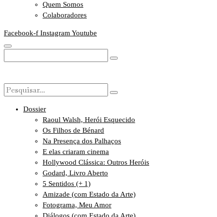
Quem Somos
Colaboradores
Facebook-f
Instagram
Youtube
Dossier
Raoul Walsh, Herói Esquecido
Os Filhos de Bénard
Na Presença dos Palhaços
E elas criaram cinema
Hollywood Clássica: Outros Heróis
Godard, Livro Aberto
5 Sentidos (+ 1)
Amizade (com Estado da Arte)
Fotograma, Meu Amor
Diálogos (com Estado da Arte)