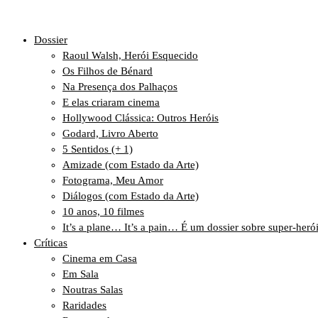
Dossier
Raoul Walsh, Herói Esquecido
Os Filhos de Bénard
Na Presença dos Palhaços
E elas criaram cinema
Hollywood Clássica: Outros Heróis
Godard, Livro Aberto
5 Sentidos (+ 1)
Amizade (com Estado da Arte)
Fotograma, Meu Amor
Diálogos (com Estado da Arte)
10 anos, 10 filmes
It’s a plane… It’s a pain… É um dossier sobre super-heró
Críticas
Cinema em Casa
Em Sala
Noutras Salas
Raridades