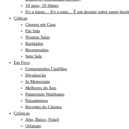
10 anos, 10 filmes
It’s a plane… It’s a pain… É um dossier sobre super-heró
Críticas
Cinema em Casa
Em Sala
Noutras Salas
Raridades
Recuperados
Sem Sala
Em Foco
Comprimidos Cinéfilos
Divulgação
In Memoriam
Melhores do Ano
Palatorium Walshiano
Passatempos
Recortes do Cinema
Crónicas
Alto, Baixo, Frágil
Orfanato