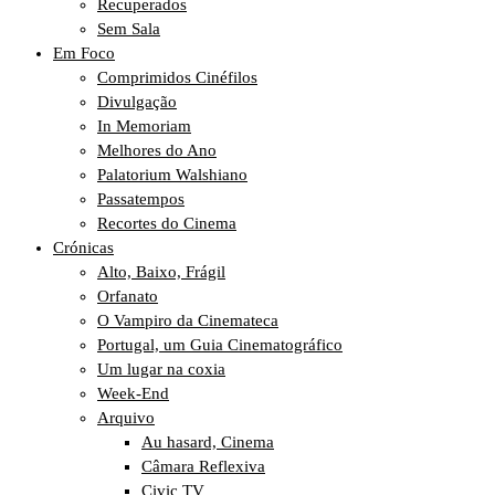
Recuperados
Sem Sala
Em Foco
Comprimidos Cinéfilos
Divulgação
In Memoriam
Melhores do Ano
Palatorium Walshiano
Passatempos
Recortes do Cinema
Crónicas
Alto, Baixo, Frágil
Orfanato
O Vampiro da Cinemateca
Portugal, um Guia Cinematográfico
Um lugar na coxia
Week-End
Arquivo
Au hasard, Cinema
Câmara Reflexiva
Civic TV