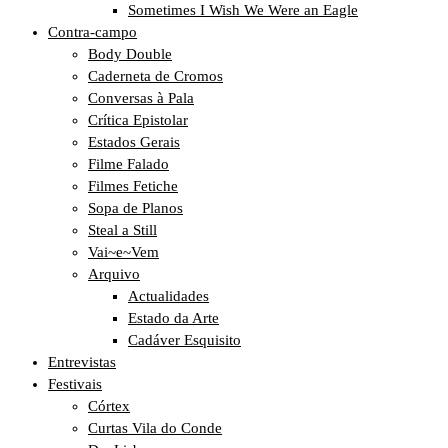
Sometimes I Wish We Were an Eagle
Contra-campo
Body Double
Caderneta de Cromos
Conversas à Pala
Crítica Epistolar
Estados Gerais
Filme Falado
Filmes Fetiche
Sopa de Planos
Steal a Still
Vai~e~Vem
Arquivo
Actualidades
Estado da Arte
Cadáver Esquisito
Entrevistas
Festivais
Córtex
Curtas Vila do Conde