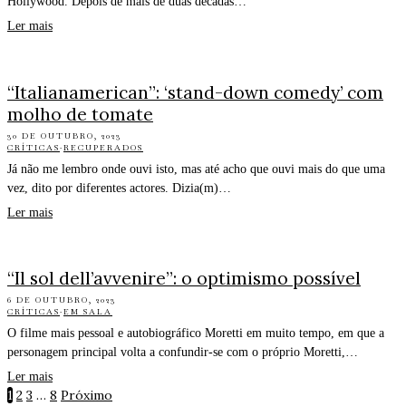
Hollywood. Depois de mais de duas décadas…
Ler mais
“Italianamerican”: ‘stand-down comedy’ com
molho de tomate
30 DE OUTUBRO, 2023
CRÍTICAS
·
RECUPERADOS
Já não me lembro onde ouvi isto, mas até acho que ouvi mais do que uma
vez, dito por diferentes actores. Dizia(m)…
Ler mais
“Il sol dell’avvenire”: o optimismo possível
6 DE OUTUBRO, 2023
CRÍTICAS
·
EM SALA
O filme mais pessoal e autobiográfico Moretti em muito tempo, em que a
personagem principal volta a confundir-se com o próprio Moretti,…
Ler mais
1
2
3
…
8
Próximo