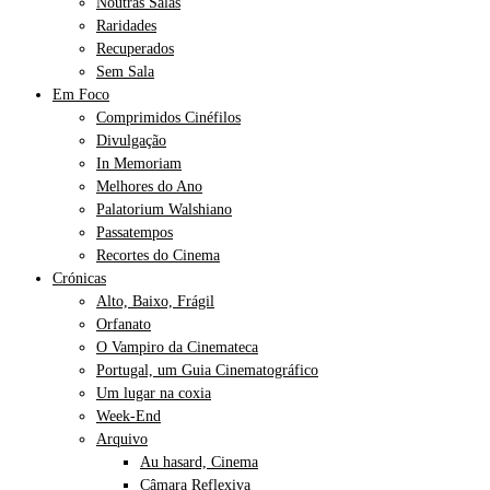
Noutras Salas
Raridades
Recuperados
Sem Sala
Em Foco
Comprimidos Cinéfilos
Divulgação
In Memoriam
Melhores do Ano
Palatorium Walshiano
Passatempos
Recortes do Cinema
Crónicas
Alto, Baixo, Frágil
Orfanato
O Vampiro da Cinemateca
Portugal, um Guia Cinematográfico
Um lugar na coxia
Week-End
Arquivo
Au hasard, Cinema
Câmara Reflexiva