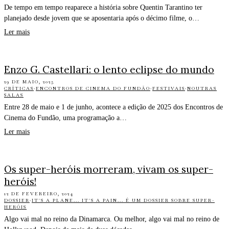
De tempo em tempo reaparece a história sobre Quentin Tarantino ter
planejado desde jovem que se aposentaria após o décimo filme, o…
Ler mais
Enzo G. Castellari: o lento eclipse do mundo
29 DE MAIO, 2025
CRÍTICAS
·
ENCONTROS DE CINEMA DO FUNDÃO
·
FESTIVAIS
·
NOUTRAS
SALAS
Entre 28 de maio e 1 de junho, acontece a edição de 2025 dos Encontros de
Cinema do Fundão, uma programação a…
Ler mais
Os super-heróis morreram, vivam os super-
heróis!
12 DE FEVEREIRO, 2024
DOSSIER
·
IT'S A PLANE... IT'S A PAIN... É UM DOSSIER SOBRE SUPER-
HERÓIS
Algo vai mal no reino da Dinamarca. Ou melhor, algo vai mal no reino de