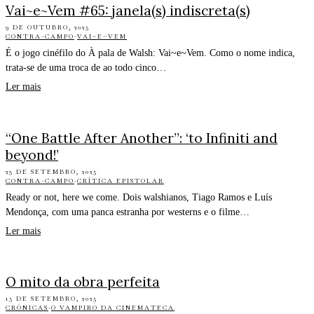
Vai~e~Vem #65: janela(s) indiscreta(s)
9 DE OUTUBRO, 2025
CONTRA-CAMPO
·
VAI~E~VEM
É o jogo cinéfilo do À pala de Walsh: Vai~e~Vem. Como o nome indica,
trata-se de uma troca de ao todo cinco…
Ler mais
“One Battle After Another”: ‘to Infiniti and
beyond!’
23 DE SETEMBRO, 2025
CONTRA-CAMPO
·
CRÍTICA EPISTOLAR
Ready or not, here we come. Dois walshianos, Tiago Ramos e Luís
Mendonça, com uma panca estranha por westerns e o filme…
Ler mais
O mito da obra perfeita
15 DE SETEMBRO, 2025
CRÓNICAS
·
O VAMPIRO DA CINEMATECA