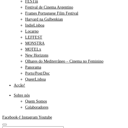
FESTin
Festival de Cinema Argentino
Frames Portuguese Film Festival
Harvard na Gulbenkian
IndieLisboa
Locarno
LEFFEST
MONSTRA
MOTELx
New Horizons
Olhares do Mediterrâneo – Cinema no Feminino
Panorama
Porto/Post/Doc
QueerLisboa
Acção!
Sobre nós
Quem Somos
Colaboradores
Facebook-f
Instagram
Youtube