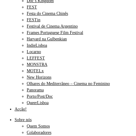
Doc’s Kingdom
FEST
Festa do Cinema Chinês
FESTin
Festival de Cinema Argentino
Frames Portuguese Film Festival
Harvard na Gulbenkian
IndieLisboa
Locarno
LEFFEST
MONSTRA
MOTELx
New Horizons
Olhares do Mediterrâneo – Cinema no Feminino
Panorama
Porto/Post/Doc
QueerLisboa
Acção!
Sobre nós
Quem Somos
Colaboradores