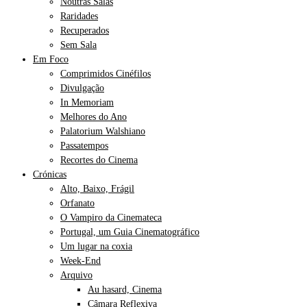
Noutras Salas
Raridades
Recuperados
Sem Sala
Em Foco
Comprimidos Cinéfilos
Divulgação
In Memoriam
Melhores do Ano
Palatorium Walshiano
Passatempos
Recortes do Cinema
Crónicas
Alto, Baixo, Frágil
Orfanato
O Vampiro da Cinemateca
Portugal, um Guia Cinematográfico
Um lugar na coxia
Week-End
Arquivo
Au hasard, Cinema
Câmara Reflexiva