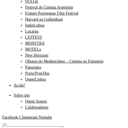
FESTin
Festival de Cinema Argentino
Frames Portuguese Film Festival
Harvard na Gulbenkian
IndieLisboa
Locarno
LEFFEST
MONSTRA
MOTELx
New Horizons
Olhares do Mediterrâneo – Cinema no Feminino
Panorama
Porto/Post/Doc
QueerLisboa
Acção!
Sobre nós
Quem Somos
Colaboradores
Facebook-f
Instagram
Youtube