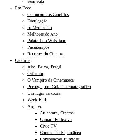
Sem Sala
Em Foco
Comprimidos Cinéfilos
Divulgação
In Memoriam
Melhores do Ano
Palatorium Walshiano
Passatempos
Recortes do Cinema
Crónicas
Alto, Baixo, Frágil
Orfanato
O Vampiro da Cinemateca
Portugal, um Guia Cinematográfico
Um lugar na coxia
Week-End
Arquivo
Au hasard, Cinema
Câmara Reflexiva
Civic TV
Combustão Espontânea
Constelações Fílmicas