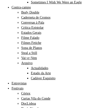
Sometimes I Wish We Were an Eagle
Contra-campo
Body Double
Caderneta de Cromos
Conversas à Pala
Crítica Epistolar
Estados Gerais
Filme Falado
Filmes Fetiche
Sopa de Planos
Steal a Still
Vai~e~Vem
Arquivo
Actualidades
Estado da Arte
Cadáver Esquisito
Entrevistas
Festivais
Córtex
Curtas Vila do Conde
DocLisboa