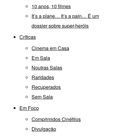
10 anos, 10 filmes
It’s a plane… It’s a pain… É um
dossier sobre super-heróis
Críticas
Cinema em Casa
Em Sala
Noutras Salas
Raridades
Recuperados
Sem Sala
Em Foco
Comprimidos Cinéfilos
Divulgação