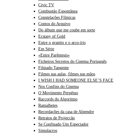
Civic TV
Combustão Espontânea
Constelações Fílmicas
Contos do Arquivo
Do álbum que me coube em sorte
Ecstasy of Gold
Entre o granito e o arco-íris
Em Série
«Entre Parêntesis»
Ficheiros Secretos do Cinema Português
Filmado Tangente
Filmes nas aulas, filmes nas mãos
I WISH I HAD SOMEONE ELSE’S FACE
Nos Confins do Cinema
O Movimento Perpétuo
Raccords do Algoritmo
Ramalhetes
Recordações da casa de Alpendre
Retratos de Projecção
Se Confinado Um Espectador
Simulacros