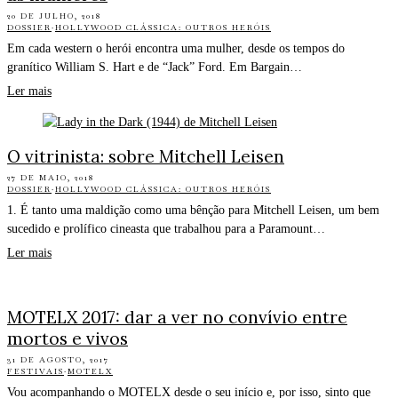
20 DE JULHO, 2018
DOSSIER
·
HOLLYWOOD CLÁSSICA: OUTROS HERÓIS
Em cada western o herói encontra uma mulher, desde os tempos do
granítico William S. Hart e de “Jack” Ford. Em Bargain…
Ler mais
O vitrinista: sobre Mitchell Leisen
27 DE MAIO, 2018
DOSSIER
·
HOLLYWOOD CLÁSSICA: OUTROS HERÓIS
1. É tanto uma maldição como uma bênção para Mitchell Leisen, um bem
sucedido e prolífico cineasta que trabalhou para a Paramount…
Ler mais
MOTELX 2017: dar a ver no convívio entre
mortos e vivos
31 DE AGOSTO, 2017
FESTIVAIS
·
MOTELX
Vou acompanhando o MOTELX desde o seu início e, por isso, sinto que