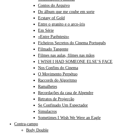
Contos do Arquivo
Do álbum que me coube em sorte
Ecstasy of Gold
Entre o granito e o arco-íris
Em Série
«Entre Parêntesis»
Ficheiros Secretos do Cinema Português
Filmado Tangente
Filmes nas aulas, filmes nas mãos
I WISH I HAD SOMEONE ELSE’S FACE
Nos Confins do Cinema
O Movimento Perpétuo
Raccords do Algoritmo
Ramalhetes
Recordações da casa de Alpendre
Retratos de Projecção
Se Confinado Um Espectador
Simulacros
Sometimes I Wish We Were an Eagle
Contra-campo
Body Double