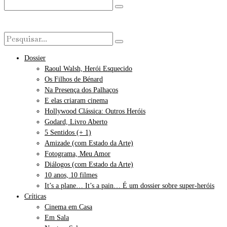
Dossier
Raoul Walsh, Herói Esquecido
Os Filhos de Bénard
Na Presença dos Palhaços
E elas criaram cinema
Hollywood Clássica: Outros Heróis
Godard, Livro Aberto
5 Sentidos (+ 1)
Amizade (com Estado da Arte)
Fotograma, Meu Amor
Diálogos (com Estado da Arte)
10 anos, 10 filmes
It’s a plane… It’s a pain… É um dossier sobre super-heróis
Críticas
Cinema em Casa
Em Sala