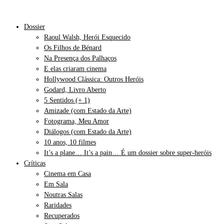
Dossier
Raoul Walsh, Herói Esquecido
Os Filhos de Bénard
Na Presença dos Palhaços
E elas criaram cinema
Hollywood Clássica: Outros Heróis
Godard, Livro Aberto
5 Sentidos (+ 1)
Amizade (com Estado da Arte)
Fotograma, Meu Amor
Diálogos (com Estado da Arte)
10 anos, 10 filmes
It’s a plane… It’s a pain… É um dossier sobre super-heróis
Críticas
Cinema em Casa
Em Sala
Noutras Salas
Raridades
Recuperados