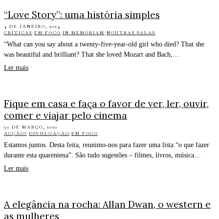
“Love Story”: uma história simples
4 DE JANEIRO, 2024
CRÍTICAS
·
EM FOCO
·
IN MEMORIAM
·
NOUTRAS SALAS
“What can you say about a twenty-five-year-old girl who died? That she
was beautiful and brilliant? That she loved Mozart and Bach,…
Ler mais
Fique em casa e faça o favor de ver, ler, ouvir,
comer e viajar pelo cinema
30 DE MARÇO, 2020
ACÇÃO!
·
DIVULGAÇÃO
·
EM FOCO
Estamos juntos. Desta feita, reunimo-nos para fazer uma lista “o que fazer
durante esta quarentena”. São tudo sugestões – filmes, livros, música…
Ler mais
A elegância na rocha: Allan Dwan, o western e
as mulheres