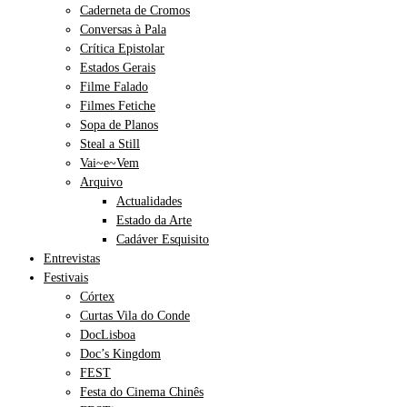
Caderneta de Cromos
Conversas à Pala
Crítica Epistolar
Estados Gerais
Filme Falado
Filmes Fetiche
Sopa de Planos
Steal a Still
Vai~e~Vem
Arquivo
Actualidades
Estado da Arte
Cadáver Esquisito
Entrevistas
Festivais
Córtex
Curtas Vila do Conde
DocLisboa
Doc’s Kingdom
FEST
Festa do Cinema Chinês