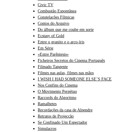
Civic TV
Combustão Espontânea
Constelações Fílmicas
Contos do Arquivo
Do álbum que me coube em sorte
Ecstasy of Gold
Entre o granito e o arco-íris
Em Série
«Entre Parêntesis»
Ficheiros Secretos do Cinema Português
Filmado Tangente
Filmes nas aulas, filmes nas mãos
I WISH I HAD SOMEONE ELSE’S FACE
Nos Confins do Cinema
O Movimento Perpétuo
Raccords do Algoritmo
Ramalhetes
Recordações da casa de Alpendre
Retratos de Projecção
Se Confinado Um Espectador
Simulacros