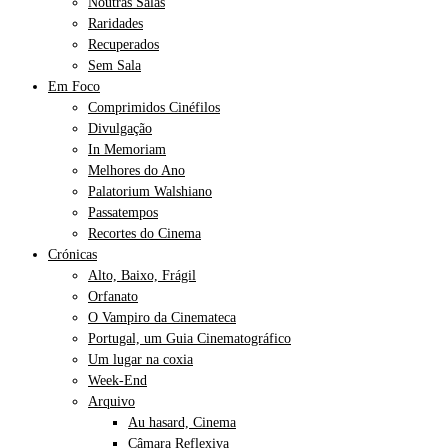
Noutras Salas
Raridades
Recuperados
Sem Sala
Em Foco
Comprimidos Cinéfilos
Divulgação
In Memoriam
Melhores do Ano
Palatorium Walshiano
Passatempos
Recortes do Cinema
Crónicas
Alto, Baixo, Frágil
Orfanato
O Vampiro da Cinemateca
Portugal, um Guia Cinematográfico
Um lugar na coxia
Week-End
Arquivo
Au hasard, Cinema
Câmara Reflexiva