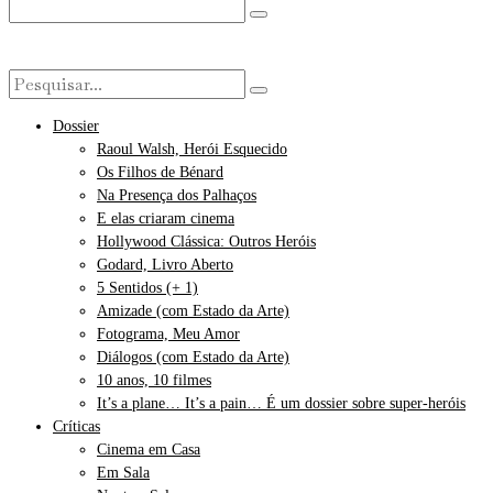
Dossier
Raoul Walsh, Herói Esquecido
Os Filhos de Bénard
Na Presença dos Palhaços
E elas criaram cinema
Hollywood Clássica: Outros Heróis
Godard, Livro Aberto
5 Sentidos (+ 1)
Amizade (com Estado da Arte)
Fotograma, Meu Amor
Diálogos (com Estado da Arte)
10 anos, 10 filmes
It’s a plane… It’s a pain… É um dossier sobre super-heróis
Críticas
Cinema em Casa
Em Sala