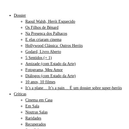
Dossier
Raoul Walsh, Herói Esquecido
Os Filhos de Bénard
Na Presença dos Palhaços
E elas criaram cinema
Hollywood Clássica: Outros Heróis
Godard, Livro Aberto
5 Sentidos (+ 1)
Amizade (com Estado da Arte)
Fotograma, Meu Amor
Diálogos (com Estado da Arte)
10 anos, 10 filmes
It’s a plane… It’s a pain… É um dossier sobre super-heróis
Críticas
Cinema em Casa
Em Sala
Noutras Salas
Raridades
Recuperados