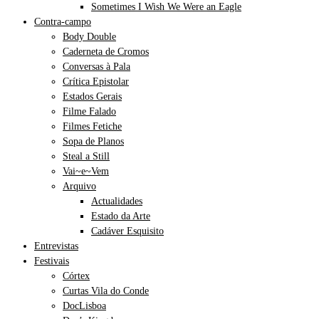
Sometimes I Wish We Were an Eagle
Contra-campo
Body Double
Caderneta de Cromos
Conversas à Pala
Crítica Epistolar
Estados Gerais
Filme Falado
Filmes Fetiche
Sopa de Planos
Steal a Still
Vai~e~Vem
Arquivo
Actualidades
Estado da Arte
Cadáver Esquisito
Entrevistas
Festivais
Córtex
Curtas Vila do Conde
DocLisboa