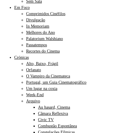
Sem Sala
Em Foco
Comprimidos Cinéfilos
Divulgação
In Memoriam
Melhores do Ano
Palatorium Walshiano
Passatempos
Recortes do Cinema
Crónicas
Alto, Baixo, Frágil
Orfanato
O Vampiro da Cinemateca
Portugal, um Guia Cinematográfico
Um lugar na coxia
Week-End
Arquivo
Au hasard, Cinema
Câmara Reflexiva
Civic TV
Combustão Espontânea
Constelações Fílmicas