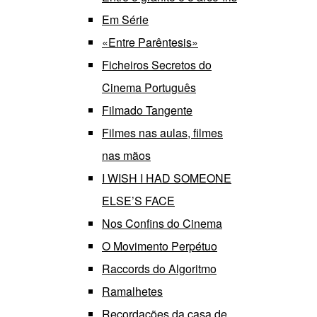
Em Série
«Entre Parêntesis»
Ficheiros Secretos do
Cinema Português
Filmado Tangente
Filmes nas aulas, filmes
nas mãos
I WISH I HAD SOMEONE
ELSE’S FACE
Nos Confins do Cinema
O Movimento Perpétuo
Raccords do Algoritmo
Ramalhetes
Recordações da casa de