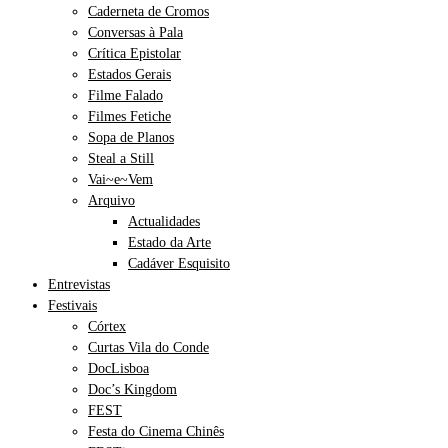
Caderneta de Cromos
Conversas à Pala
Crítica Epistolar
Estados Gerais
Filme Falado
Filmes Fetiche
Sopa de Planos
Steal a Still
Vai~e~Vem
Arquivo
Actualidades
Estado da Arte
Cadáver Esquisito
Entrevistas
Festivais
Córtex
Curtas Vila do Conde
DocLisboa
Doc’s Kingdom
FEST
Festa do Cinema Chinês