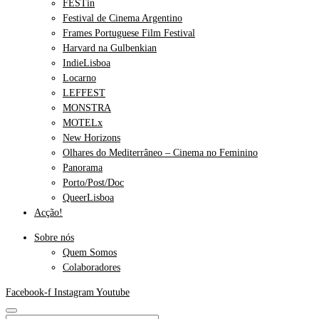
FESTin
Festival de Cinema Argentino
Frames Portuguese Film Festival
Harvard na Gulbenkian
IndieLisboa
Locarno
LEFFEST
MONSTRA
MOTELx
New Horizons
Olhares do Mediterrâneo – Cinema no Feminino
Panorama
Porto/Post/Doc
QueerLisboa
Acção!
Sobre nós
Quem Somos
Colaboradores
Facebook-f
Instagram
Youtube