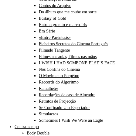
Contos do Arquivo
Do álbum que me coube em sorte
Ecstasy of Gold
Entre o granito e o arco-íris
Em Série
«Entre Parêntesis»
Ficheiros Secretos do Cinema Português
Filmado Tangente
Filmes nas aulas, filmes nas mãos
I WISH I HAD SOMEONE ELSE’S FACE
Nos Confins do Cinema
O Movimento Perpétuo
Raccords do Algoritmo
Ramalhetes
Recordações da casa de Alpendre
Retratos de Projecção
Se Confinado Um Espectador
Simulacros
Sometimes I Wish We Were an Eagle
Contra-campo
Body Double