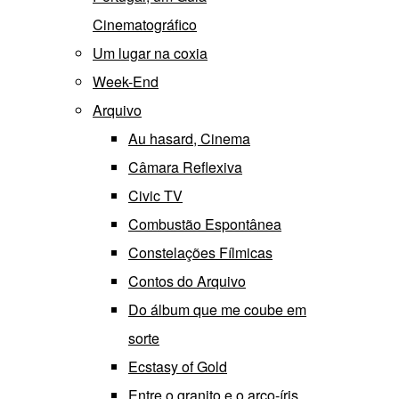
Cinematográfico
Um lugar na coxia
Week-End
Arquivo
Au hasard, Cinema
Câmara Reflexiva
Civic TV
Combustão Espontânea
Constelações Fílmicas
Contos do Arquivo
Do álbum que me coube em
sorte
Ecstasy of Gold
Entre o granito e o arco-íris