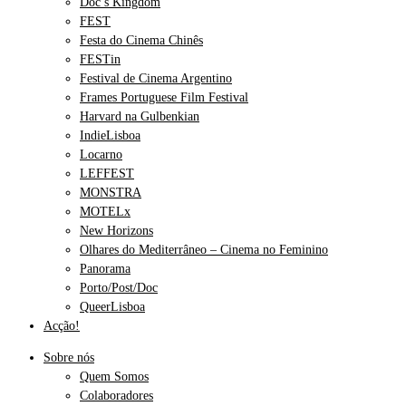
Doc’s Kingdom
FEST
Festa do Cinema Chinês
FESTin
Festival de Cinema Argentino
Frames Portuguese Film Festival
Harvard na Gulbenkian
IndieLisboa
Locarno
LEFFEST
MONSTRA
MOTELx
New Horizons
Olhares do Mediterrâneo – Cinema no Feminino
Panorama
Porto/Post/Doc
QueerLisboa
Acção!
Sobre nós
Quem Somos
Colaboradores