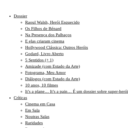
Dossier
Raoul Walsh, Herói Esquecido
Os Filhos de Bénard
Na Presença dos Palhaços
E elas criaram cinema
Hollywood Clássica: Outros Heróis
Godard, Livro Aberto
5 Sentidos (+ 1)
Amizade (com Estado da Arte)
Fotograma, Meu Amor
Diálogos (com Estado da Arte)
10 anos, 10 filmes
It’s a plane… It’s a pain… É um dossier sobre super-heró
Críticas
Cinema em Casa
Em Sala
Noutras Salas
Raridades