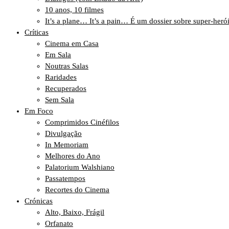
10 anos, 10 filmes
It’s a plane… It’s a pain… É um dossier sobre super-heró
Críticas
Cinema em Casa
Em Sala
Noutras Salas
Raridades
Recuperados
Sem Sala
Em Foco
Comprimidos Cinéfilos
Divulgação
In Memoriam
Melhores do Ano
Palatorium Walshiano
Passatempos
Recortes do Cinema
Crónicas
Alto, Baixo, Frágil
Orfanato