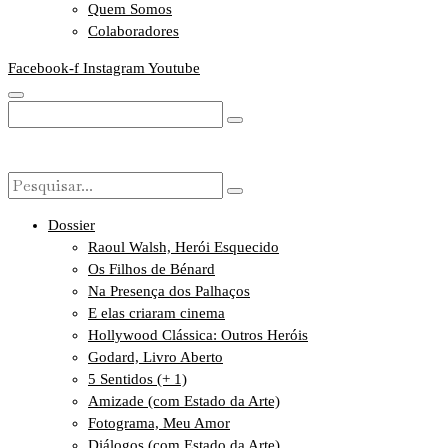
Quem Somos
Colaboradores
Facebook-f
Instagram
Youtube
Dossier
Raoul Walsh, Herói Esquecido
Os Filhos de Bénard
Na Presença dos Palhaços
E elas criaram cinema
Hollywood Clássica: Outros Heróis
Godard, Livro Aberto
5 Sentidos (+ 1)
Amizade (com Estado da Arte)
Fotograma, Meu Amor
Diálogos (com Estado da Arte)