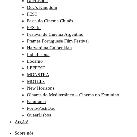
DocLisboa
Doc’s Kingdom
FEST
Festa do Cinema Chinês
FESTin
Festival de Cinema Argentino
Frames Portuguese Film Festival
Harvard na Gulbenkian
IndieLisboa
Locarno
LEFFEST
MONSTRA
MOTELx
New Horizons
Olhares do Mediterrâneo – Cinema no Feminino
Panorama
Porto/Post/Doc
QueerLisboa
Acção!
Sobre nós