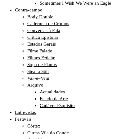
Sometimes I Wish We Were an Eagle
Contra-campo
Body Double
Caderneta de Cromos
Conversas à Pala
Crítica Epistolar
Estados Gerais
Filme Falado
Filmes Fetiche
Sopa de Planos
Steal a Still
Vai~e~Vem
Arquivo
Actualidades
Estado da Arte
Cadáver Esquisito
Entrevistas
Festivais
Córtex
Curtas Vila do Conde