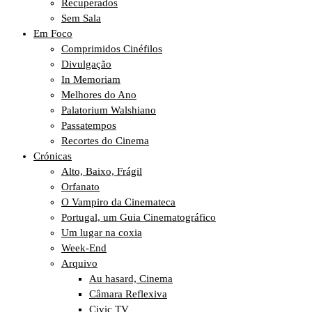
Recuperados
Sem Sala
Em Foco
Comprimidos Cinéfilos
Divulgação
In Memoriam
Melhores do Ano
Palatorium Walshiano
Passatempos
Recortes do Cinema
Crónicas
Alto, Baixo, Frágil
Orfanato
O Vampiro da Cinemateca
Portugal, um Guia Cinematográfico
Um lugar na coxia
Week-End
Arquivo
Au hasard, Cinema
Câmara Reflexiva
Civic TV