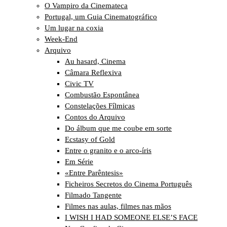
O Vampiro da Cinemateca
Portugal, um Guia Cinematográfico
Um lugar na coxia
Week-End
Arquivo
Au hasard, Cinema
Câmara Reflexiva
Civic TV
Combustão Espontânea
Constelações Fílmicas
Contos do Arquivo
Do álbum que me coube em sorte
Ecstasy of Gold
Entre o granito e o arco-íris
Em Série
«Entre Parêntesis»
Ficheiros Secretos do Cinema Português
Filmado Tangente
Filmes nas aulas, filmes nas mãos
I WISH I HAD SOMEONE ELSE’S FACE