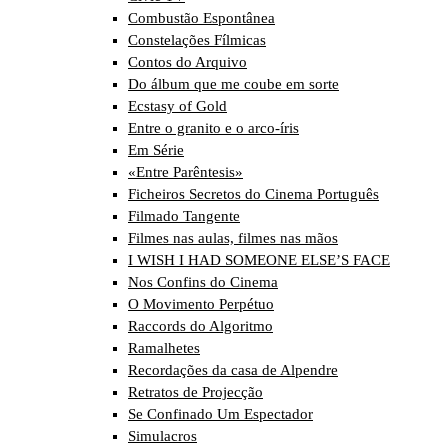
Combustão Espontânea
Constelações Fílmicas
Contos do Arquivo
Do álbum que me coube em sorte
Ecstasy of Gold
Entre o granito e o arco-íris
Em Série
«Entre Parêntesis»
Ficheiros Secretos do Cinema Português
Filmado Tangente
Filmes nas aulas, filmes nas mãos
I WISH I HAD SOMEONE ELSE’S FACE
Nos Confins do Cinema
O Movimento Perpétuo
Raccords do Algoritmo
Ramalhetes
Recordações da casa de Alpendre
Retratos de Projecção
Se Confinado Um Espectador
Simulacros