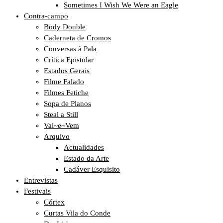
Sometimes I Wish We Were an Eagle
Contra-campo
Body Double
Caderneta de Cromos
Conversas à Pala
Crítica Epistolar
Estados Gerais
Filme Falado
Filmes Fetiche
Sopa de Planos
Steal a Still
Vai~e~Vem
Arquivo
Actualidades
Estado da Arte
Cadáver Esquisito
Entrevistas
Festivais
Córtex
Curtas Vila do Conde