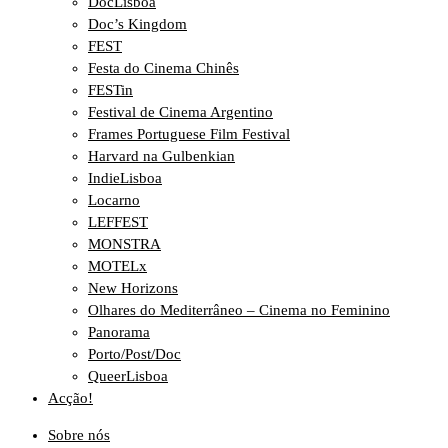
DocLisboa
Doc’s Kingdom
FEST
Festa do Cinema Chinês
FESTin
Festival de Cinema Argentino
Frames Portuguese Film Festival
Harvard na Gulbenkian
IndieLisboa
Locarno
LEFFEST
MONSTRA
MOTELx
New Horizons
Olhares do Mediterrâneo – Cinema no Feminino
Panorama
Porto/Post/Doc
QueerLisboa
Acção!
Sobre nós