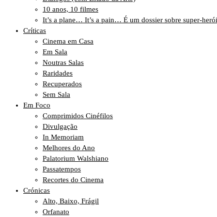
10 anos, 10 filmes
It’s a plane… It’s a pain… É um dossier sobre super-heró
Críticas
Cinema em Casa
Em Sala
Noutras Salas
Raridades
Recuperados
Sem Sala
Em Foco
Comprimidos Cinéfilos
Divulgação
In Memoriam
Melhores do Ano
Palatorium Walshiano
Passatempos
Recortes do Cinema
Crónicas
Alto, Baixo, Frágil
Orfanato