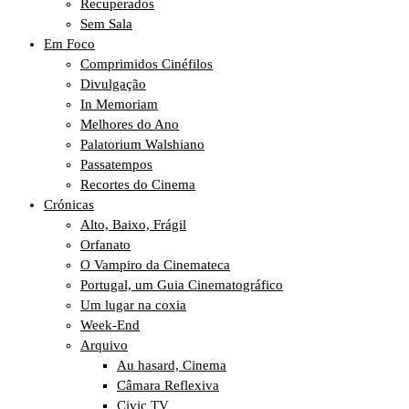
Recuperados
Sem Sala
Em Foco
Comprimidos Cinéfilos
Divulgação
In Memoriam
Melhores do Ano
Palatorium Walshiano
Passatempos
Recortes do Cinema
Crónicas
Alto, Baixo, Frágil
Orfanato
O Vampiro da Cinemateca
Portugal, um Guia Cinematográfico
Um lugar na coxia
Week-End
Arquivo
Au hasard, Cinema
Câmara Reflexiva
Civic TV