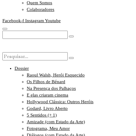
Quem Somos
Colaboradores
Facebook-f
Instagram
Youtube
Dossier
Raoul Walsh, Herói Esquecido
Os Filhos de Bénard
Na Presença dos Palhaços
E elas criaram cinema
Hollywood Clássica: Outros Heróis
Godard, Livro Aberto
5 Sentidos (+ 1)
Amizade (com Estado da Arte)
Fotograma, Meu Amor
Diálogos (com Estado da Arte)