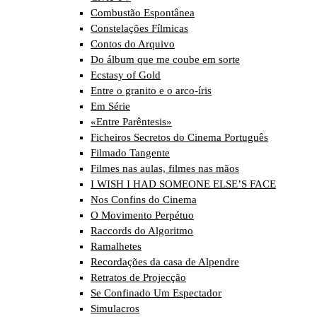
Combustão Espontânea
Constelações Fílmicas
Contos do Arquivo
Do álbum que me coube em sorte
Ecstasy of Gold
Entre o granito e o arco-íris
Em Série
«Entre Parêntesis»
Ficheiros Secretos do Cinema Português
Filmado Tangente
Filmes nas aulas, filmes nas mãos
I WISH I HAD SOMEONE ELSE’S FACE
Nos Confins do Cinema
O Movimento Perpétuo
Raccords do Algoritmo
Ramalhetes
Recordações da casa de Alpendre
Retratos de Projecção
Se Confinado Um Espectador
Simulacros