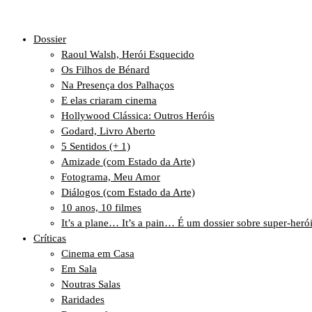
Dossier
Raoul Walsh, Herói Esquecido
Os Filhos de Bénard
Na Presença dos Palhaços
E elas criaram cinema
Hollywood Clássica: Outros Heróis
Godard, Livro Aberto
5 Sentidos (+ 1)
Amizade (com Estado da Arte)
Fotograma, Meu Amor
Diálogos (com Estado da Arte)
10 anos, 10 filmes
It’s a plane… It’s a pain… É um dossier sobre super-heró
Críticas
Cinema em Casa
Em Sala
Noutras Salas
Raridades