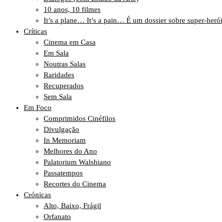
10 anos, 10 filmes
It’s a plane… It’s a pain… É um dossier sobre super-heró
Críticas
Cinema em Casa
Em Sala
Noutras Salas
Raridades
Recuperados
Sem Sala
Em Foco
Comprimidos Cinéfilos
Divulgação
In Memoriam
Melhores do Ano
Palatorium Walshiano
Passatempos
Recortes do Cinema
Crónicas
Alto, Baixo, Frágil
Orfanato