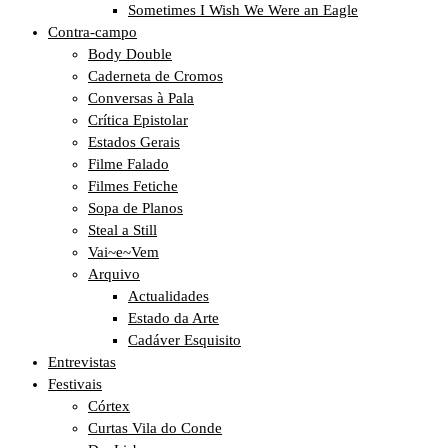
Sometimes I Wish We Were an Eagle
Contra-campo
Body Double
Caderneta de Cromos
Conversas à Pala
Crítica Epistolar
Estados Gerais
Filme Falado
Filmes Fetiche
Sopa de Planos
Steal a Still
Vai~e~Vem
Arquivo
Actualidades
Estado da Arte
Cadáver Esquisito
Entrevistas
Festivais
Córtex
Curtas Vila do Conde