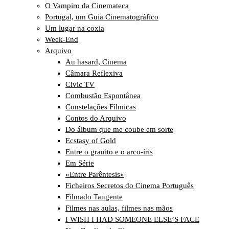
O Vampiro da Cinemateca
Portugal, um Guia Cinematográfico
Um lugar na coxia
Week-End
Arquivo
Au hasard, Cinema
Câmara Reflexiva
Civic TV
Combustão Espontânea
Constelações Fílmicas
Contos do Arquivo
Do álbum que me coube em sorte
Ecstasy of Gold
Entre o granito e o arco-íris
Em Série
«Entre Parêntesis»
Ficheiros Secretos do Cinema Português
Filmado Tangente
Filmes nas aulas, filmes nas mãos
I WISH I HAD SOMEONE ELSE’S FACE