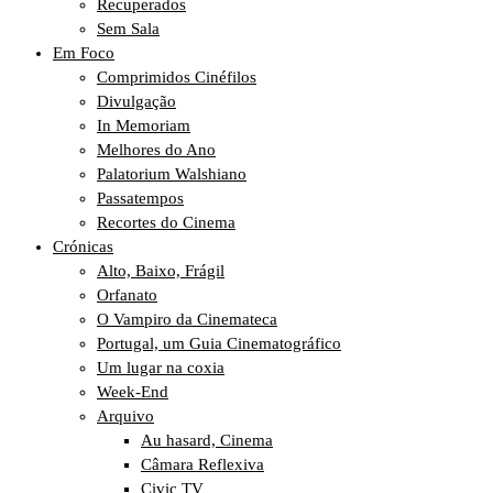
Recuperados
Sem Sala
Em Foco
Comprimidos Cinéfilos
Divulgação
In Memoriam
Melhores do Ano
Palatorium Walshiano
Passatempos
Recortes do Cinema
Crónicas
Alto, Baixo, Frágil
Orfanato
O Vampiro da Cinemateca
Portugal, um Guia Cinematográfico
Um lugar na coxia
Week-End
Arquivo
Au hasard, Cinema
Câmara Reflexiva
Civic TV