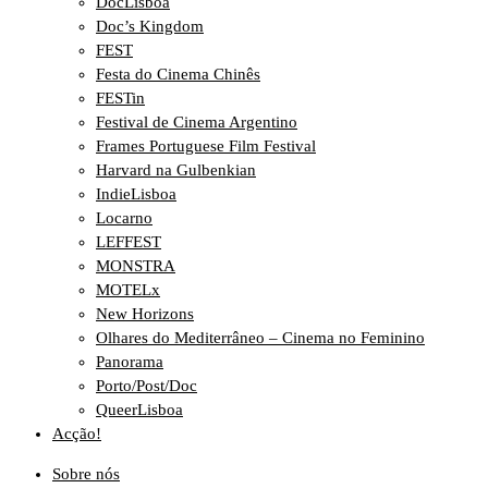
DocLisboa
Doc’s Kingdom
FEST
Festa do Cinema Chinês
FESTin
Festival de Cinema Argentino
Frames Portuguese Film Festival
Harvard na Gulbenkian
IndieLisboa
Locarno
LEFFEST
MONSTRA
MOTELx
New Horizons
Olhares do Mediterrâneo – Cinema no Feminino
Panorama
Porto/Post/Doc
QueerLisboa
Acção!
Sobre nós