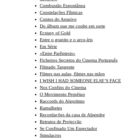
Combustão Espontânea
Constelações Fílmicas
Contos do Arquivo
Do álbum que me coube em sorte
Ecstasy of Gold
Entre o granito e o arco-íris
Em Série
«Entre Parêntesis»
Ficheiros Secretos do Cinema Português
Filmado Tangente
Filmes nas aulas, filmes nas mãos
I WISH I HAD SOMEONE ELSE’S FACE
Nos Confins do Cinema
O Movimento Perpétuo
Raccords do Algoritmo
Ramalhetes
Recordações da casa de Alpendre
Retratos de Projecção
Se Confinado Um Espectador
Simulacros