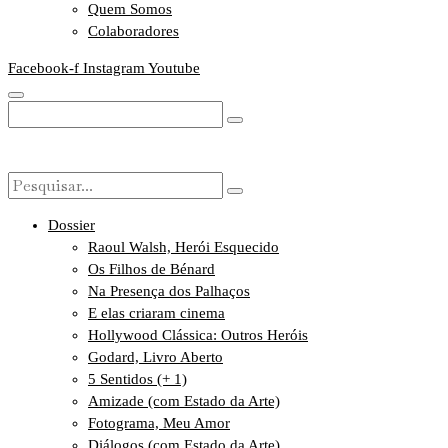
Quem Somos
Colaboradores
Facebook-f
Instagram
Youtube
Dossier
Raoul Walsh, Herói Esquecido
Os Filhos de Bénard
Na Presença dos Palhaços
E elas criaram cinema
Hollywood Clássica: Outros Heróis
Godard, Livro Aberto
5 Sentidos (+ 1)
Amizade (com Estado da Arte)
Fotograma, Meu Amor
Diálogos (com Estado da Arte)