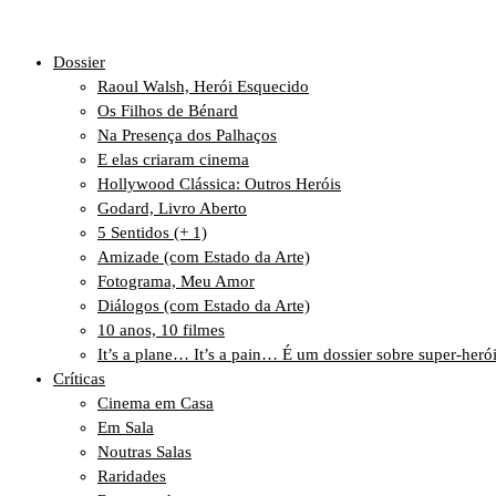
Dossier
Raoul Walsh, Herói Esquecido
Os Filhos de Bénard
Na Presença dos Palhaços
E elas criaram cinema
Hollywood Clássica: Outros Heróis
Godard, Livro Aberto
5 Sentidos (+ 1)
Amizade (com Estado da Arte)
Fotograma, Meu Amor
Diálogos (com Estado da Arte)
10 anos, 10 filmes
It’s a plane… It’s a pain… É um dossier sobre super-heró
Críticas
Cinema em Casa
Em Sala
Noutras Salas
Raridades