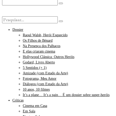
Dossier
Raoul Walsh, Herói Esquecido
Os Filhos de Bénard
Na Presença dos Palhaços
E elas criaram cinema
Hollywood Clássica: Outros Heróis
Godard, Livro Aberto
5 Sentidos (+ 1)
Amizade (com Estado da Arte)
Fotograma, Meu Amor
Diálogos (com Estado da Arte)
10 anos, 10 filmes
It’s a plane… It’s a pain… É um dossier sobre super-heróis
Críticas
Cinema em Casa
Em Sala