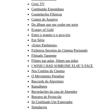
Civic TV
Combustão Espontânea
Constelações Fílmicas
Contos do Arquivo
Do álbum que me coube em sorte
Ecstasy of Gold
Entre o granito e o arco-íris
Em Série
«Entre Parêntesis»
Ficheiros Secretos do Cinema Português
Filmado Tangente
Filmes nas aulas, filmes nas mãos
I WISH I HAD SOMEONE ELSE’S FACE
Nos Confins do Cinema
O Movimento Perpétuo
Raccords do Algoritmo
Ramalhetes
Recordações da casa de Alpendre
Retratos de Projecção
Se Confinado Um Espectador
Simulacros