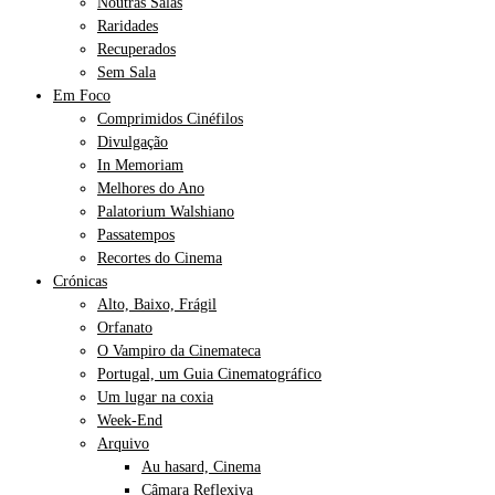
Noutras Salas
Raridades
Recuperados
Sem Sala
Em Foco
Comprimidos Cinéfilos
Divulgação
In Memoriam
Melhores do Ano
Palatorium Walshiano
Passatempos
Recortes do Cinema
Crónicas
Alto, Baixo, Frágil
Orfanato
O Vampiro da Cinemateca
Portugal, um Guia Cinematográfico
Um lugar na coxia
Week-End
Arquivo
Au hasard, Cinema
Câmara Reflexiva