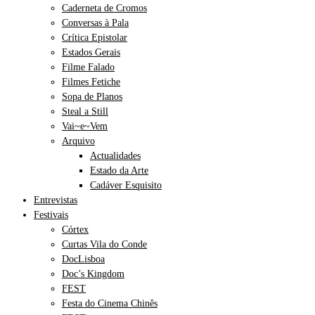
Caderneta de Cromos
Conversas à Pala
Crítica Epistolar
Estados Gerais
Filme Falado
Filmes Fetiche
Sopa de Planos
Steal a Still
Vai~e~Vem
Arquivo
Actualidades
Estado da Arte
Cadáver Esquisito
Entrevistas
Festivais
Córtex
Curtas Vila do Conde
DocLisboa
Doc’s Kingdom
FEST
Festa do Cinema Chinês