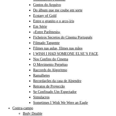
Contos do Arquivo
Do álbum que me coube em sorte
Ecstasy of Gold
Entre o granito e o arco-íris
Em Série
«Entre Parêntesis»
Ficheiros Secretos do Cinema Português
Filmado Tangente
Filmes nas aulas, filmes nas mãos
I WISH I HAD SOMEONE ELSE’S FACE
Nos Confins do Cinema
O Movimento Perpétuo
Raccords do Algoritmo
Ramalhetes
Recordações da casa de Alpendre
Retratos de Projecção
Se Confinado Um Espectador
Simulacros
Sometimes I Wish We Were an Eagle
Contra-campo
Body Double