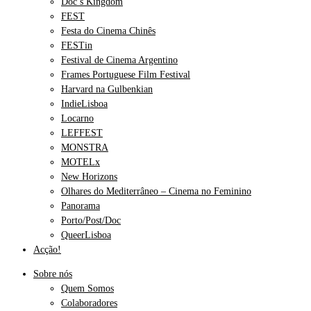
Doc’s Kingdom
FEST
Festa do Cinema Chinês
FESTin
Festival de Cinema Argentino
Frames Portuguese Film Festival
Harvard na Gulbenkian
IndieLisboa
Locarno
LEFFEST
MONSTRA
MOTELx
New Horizons
Olhares do Mediterrâneo – Cinema no Feminino
Panorama
Porto/Post/Doc
QueerLisboa
Acção!
Sobre nós
Quem Somos
Colaboradores