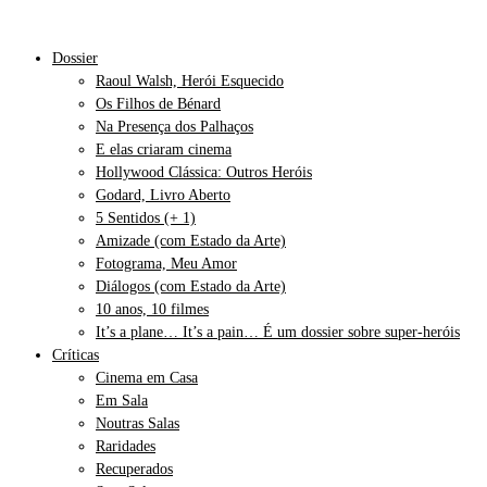
Dossier
Raoul Walsh, Herói Esquecido
Os Filhos de Bénard
Na Presença dos Palhaços
E elas criaram cinema
Hollywood Clássica: Outros Heróis
Godard, Livro Aberto
5 Sentidos (+ 1)
Amizade (com Estado da Arte)
Fotograma, Meu Amor
Diálogos (com Estado da Arte)
10 anos, 10 filmes
It’s a plane… It’s a pain… É um dossier sobre super-heróis
Críticas
Cinema em Casa
Em Sala
Noutras Salas
Raridades
Recuperados