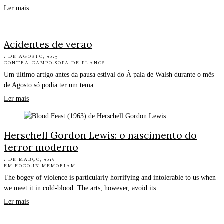
Ler mais
Acidentes de verão
2 DE AGOSTO, 2023
CONTRA-CAMPO
·
SOPA DE PLANOS
Um último artigo antes da pausa estival do À pala de Walsh durante o mês
de Agosto só podia ter um tema:…
Ler mais
Herschell Gordon Lewis: o nascimento do
terror moderno
2 DE MARÇO, 2017
EM FOCO
·
IN MEMORIAM
The bogey of violence is particularly horrifying and intolerable to us when
we meet it in cold-blood. The arts, however, avoid its…
Ler mais