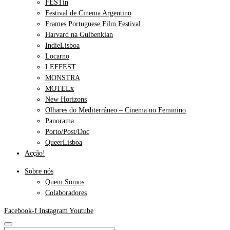
FESTin
Festival de Cinema Argentino
Frames Portuguese Film Festival
Harvard na Gulbenkian
IndieLisboa
Locarno
LEFFEST
MONSTRA
MOTELx
New Horizons
Olhares do Mediterrâneo – Cinema no Feminino
Panorama
Porto/Post/Doc
QueerLisboa
Acção!
Sobre nós
Quem Somos
Colaboradores
Facebook-f
Instagram
Youtube