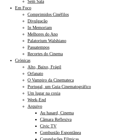
Sem Sala
Em Foco
Comprimidos Cinéfilos
Divulgação
In Memoriam
Melhores do Ano
Palatorium Walshiano
Passatempos
Recortes do Cinema
Crónicas
Alto, Baixo, Frágil
Orfanato
O Vampiro da Cinemateca
Portugal, um Guia Cinematográfico
Um lugar na coxia
Week-End
Arquivo
Au hasard, Cinema
Câmara Reflexiva
Civic TV
Combustão Espontânea
Constelações Fílmicas