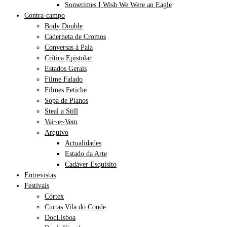
Sometimes I Wish We Were an Eagle
Contra-campo
Body Double
Caderneta de Cromos
Conversas à Pala
Crítica Epistolar
Estados Gerais
Filme Falado
Filmes Fetiche
Sopa de Planos
Steal a Still
Vai~e~Vem
Arquivo
Actualidades
Estado da Arte
Cadáver Esquisito
Entrevistas
Festivais
Córtex
Curtas Vila do Conde
DocLisboa