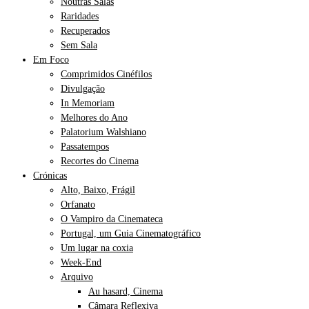
Noutras Salas
Raridades
Recuperados
Sem Sala
Em Foco
Comprimidos Cinéfilos
Divulgação
In Memoriam
Melhores do Ano
Palatorium Walshiano
Passatempos
Recortes do Cinema
Crónicas
Alto, Baixo, Frágil
Orfanato
O Vampiro da Cinemateca
Portugal, um Guia Cinematográfico
Um lugar na coxia
Week-End
Arquivo
Au hasard, Cinema
Câmara Reflexiva