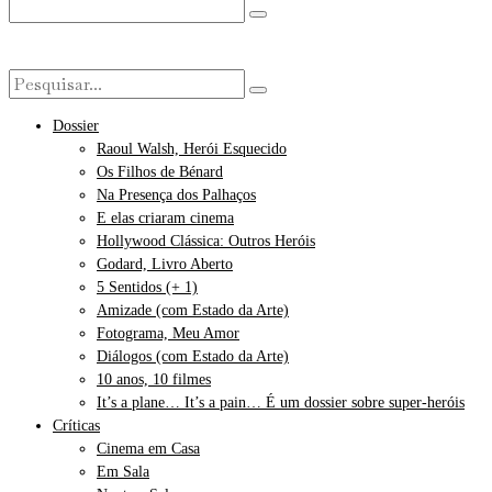
Dossier
Raoul Walsh, Herói Esquecido
Os Filhos de Bénard
Na Presença dos Palhaços
E elas criaram cinema
Hollywood Clássica: Outros Heróis
Godard, Livro Aberto
5 Sentidos (+ 1)
Amizade (com Estado da Arte)
Fotograma, Meu Amor
Diálogos (com Estado da Arte)
10 anos, 10 filmes
It’s a plane… It’s a pain… É um dossier sobre super-heróis
Críticas
Cinema em Casa
Em Sala