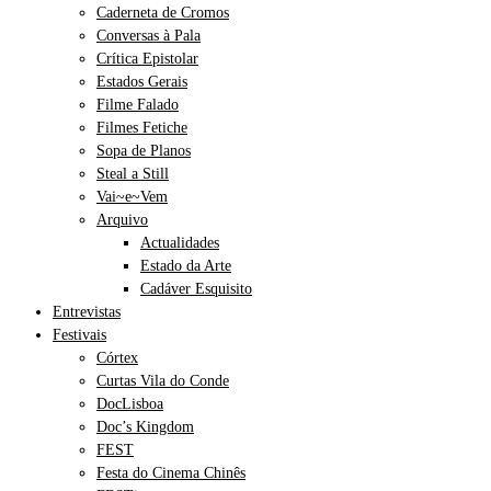
Caderneta de Cromos
Conversas à Pala
Crítica Epistolar
Estados Gerais
Filme Falado
Filmes Fetiche
Sopa de Planos
Steal a Still
Vai~e~Vem
Arquivo
Actualidades
Estado da Arte
Cadáver Esquisito
Entrevistas
Festivais
Córtex
Curtas Vila do Conde
DocLisboa
Doc’s Kingdom
FEST
Festa do Cinema Chinês