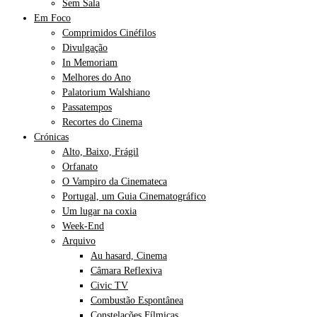
Sem Sala
Em Foco
Comprimidos Cinéfilos
Divulgação
In Memoriam
Melhores do Ano
Palatorium Walshiano
Passatempos
Recortes do Cinema
Crónicas
Alto, Baixo, Frágil
Orfanato
O Vampiro da Cinemateca
Portugal, um Guia Cinematográfico
Um lugar na coxia
Week-End
Arquivo
Au hasard, Cinema
Câmara Reflexiva
Civic TV
Combustão Espontânea
Constelações Fílmicas