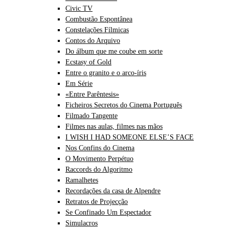
Civic TV
Combustão Espontânea
Constelações Fílmicas
Contos do Arquivo
Do álbum que me coube em sorte
Ecstasy of Gold
Entre o granito e o arco-íris
Em Série
«Entre Parêntesis»
Ficheiros Secretos do Cinema Português
Filmado Tangente
Filmes nas aulas, filmes nas mãos
I WISH I HAD SOMEONE ELSE’S FACE
Nos Confins do Cinema
O Movimento Perpétuo
Raccords do Algoritmo
Ramalhetes
Recordações da casa de Alpendre
Retratos de Projecção
Se Confinado Um Espectador
Simulacros