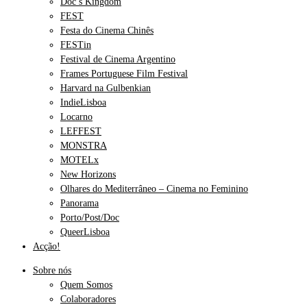
Doc’s Kingdom
FEST
Festa do Cinema Chinês
FESTin
Festival de Cinema Argentino
Frames Portuguese Film Festival
Harvard na Gulbenkian
IndieLisboa
Locarno
LEFFEST
MONSTRA
MOTELx
New Horizons
Olhares do Mediterrâneo – Cinema no Feminino
Panorama
Porto/Post/Doc
QueerLisboa
Acção!
Sobre nós
Quem Somos
Colaboradores