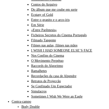
Contos do Arquivo
Do álbum que me coube em sorte
Ecstasy of Gold
Entre o granito e o arco-íris
Em Série
«Entre Parêntesis»
Ficheiros Secretos do Cinema Português
Filmado Tangente
Filmes nas aulas, filmes nas mãos
I WISH I HAD SOMEONE ELSE’S FACE
Nos Confins do Cinema
O Movimento Perpétuo
Raccords do Algoritmo
Ramalhetes
Recordações da casa de Alpendre
Retratos de Projecção
Se Confinado Um Espectador
Simulacros
Sometimes I Wish We Were an Eagle
Contra-campo
Body Double