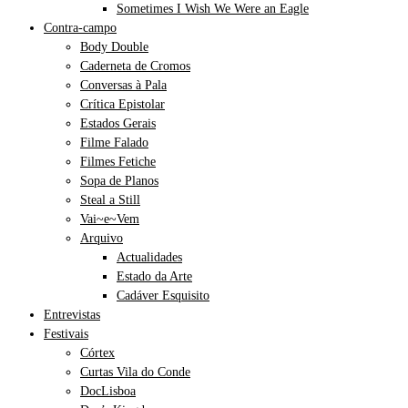
Sometimes I Wish We Were an Eagle
Contra-campo
Body Double
Caderneta de Cromos
Conversas à Pala
Crítica Epistolar
Estados Gerais
Filme Falado
Filmes Fetiche
Sopa de Planos
Steal a Still
Vai~e~Vem
Arquivo
Actualidades
Estado da Arte
Cadáver Esquisito
Entrevistas
Festivais
Córtex
Curtas Vila do Conde
DocLisboa