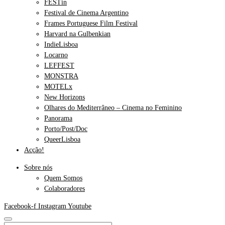
FESTin
Festival de Cinema Argentino
Frames Portuguese Film Festival
Harvard na Gulbenkian
IndieLisboa
Locarno
LEFFEST
MONSTRA
MOTELx
New Horizons
Olhares do Mediterrâneo – Cinema no Feminino
Panorama
Porto/Post/Doc
QueerLisboa
Acção!
Sobre nós
Quem Somos
Colaboradores
Facebook-f
Instagram
Youtube