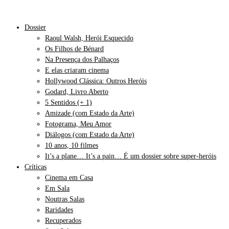
Dossier
Raoul Walsh, Herói Esquecido
Os Filhos de Bénard
Na Presença dos Palhaços
E elas criaram cinema
Hollywood Clássica: Outros Heróis
Godard, Livro Aberto
5 Sentidos (+ 1)
Amizade (com Estado da Arte)
Fotograma, Meu Amor
Diálogos (com Estado da Arte)
10 anos, 10 filmes
It’s a plane… It’s a pain… É um dossier sobre super-heróis
Críticas
Cinema em Casa
Em Sala
Noutras Salas
Raridades
Recuperados