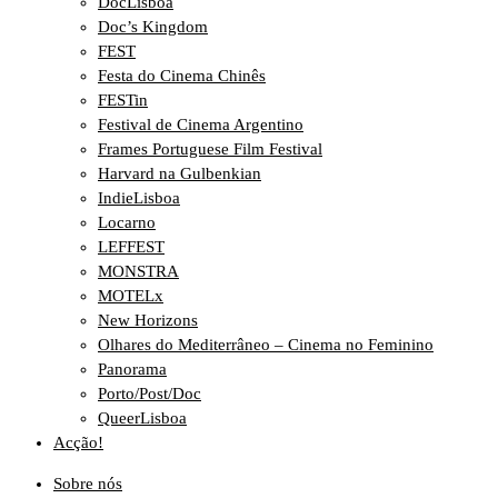
DocLisboa
Doc’s Kingdom
FEST
Festa do Cinema Chinês
FESTin
Festival de Cinema Argentino
Frames Portuguese Film Festival
Harvard na Gulbenkian
IndieLisboa
Locarno
LEFFEST
MONSTRA
MOTELx
New Horizons
Olhares do Mediterrâneo – Cinema no Feminino
Panorama
Porto/Post/Doc
QueerLisboa
Acção!
Sobre nós