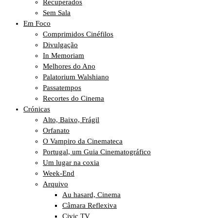
Recuperados
Sem Sala
Em Foco
Comprimidos Cinéfilos
Divulgação
In Memoriam
Melhores do Ano
Palatorium Walshiano
Passatempos
Recortes do Cinema
Crónicas
Alto, Baixo, Frágil
Orfanato
O Vampiro da Cinemateca
Portugal, um Guia Cinematográfico
Um lugar na coxia
Week-End
Arquivo
Au hasard, Cinema
Câmara Reflexiva
Civic TV