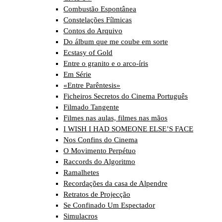
Combustão Espontânea
Constelações Fílmicas
Contos do Arquivo
Do álbum que me coube em sorte
Ecstasy of Gold
Entre o granito e o arco-íris
Em Série
«Entre Parêntesis»
Ficheiros Secretos do Cinema Português
Filmado Tangente
Filmes nas aulas, filmes nas mãos
I WISH I HAD SOMEONE ELSE’S FACE
Nos Confins do Cinema
O Movimento Perpétuo
Raccords do Algoritmo
Ramalhetes
Recordações da casa de Alpendre
Retratos de Projecção
Se Confinado Um Espectador
Simulacros