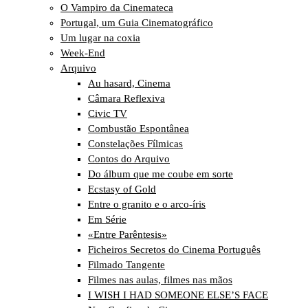
O Vampiro da Cinemateca
Portugal, um Guia Cinematográfico
Um lugar na coxia
Week-End
Arquivo
Au hasard, Cinema
Câmara Reflexiva
Civic TV
Combustão Espontânea
Constelações Fílmicas
Contos do Arquivo
Do álbum que me coube em sorte
Ecstasy of Gold
Entre o granito e o arco-íris
Em Série
«Entre Parêntesis»
Ficheiros Secretos do Cinema Português
Filmado Tangente
Filmes nas aulas, filmes nas mãos
I WISH I HAD SOMEONE ELSE’S FACE