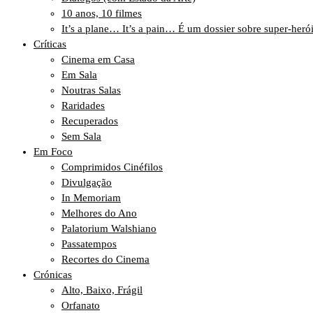
10 anos, 10 filmes
It’s a plane… It’s a pain… É um dossier sobre super-heró
Críticas
Cinema em Casa
Em Sala
Noutras Salas
Raridades
Recuperados
Sem Sala
Em Foco
Comprimidos Cinéfilos
Divulgação
In Memoriam
Melhores do Ano
Palatorium Walshiano
Passatempos
Recortes do Cinema
Crónicas
Alto, Baixo, Frágil
Orfanato