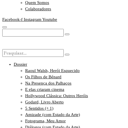
Quem Somos
Colaboradores
Facebook-f
Instagram
Youtube
Dossier
Raoul Walsh, Herói Esquecido
Os Filhos de Bénard
Na Presença dos Palhaços
E elas criaram cinema
Hollywood Clássica: Outros Heróis
Godard, Livro Aberto
5 Sentidos (+ 1)
Amizade (com Estado da Arte)
Fotograma, Meu Amor
Diálogos (com Estado da Arte)