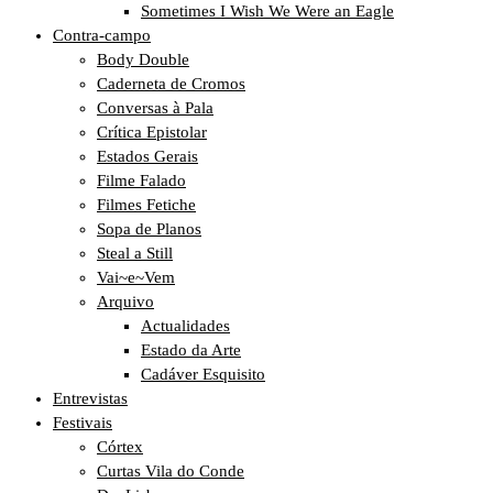
Sometimes I Wish We Were an Eagle
Contra-campo
Body Double
Caderneta de Cromos
Conversas à Pala
Crítica Epistolar
Estados Gerais
Filme Falado
Filmes Fetiche
Sopa de Planos
Steal a Still
Vai~e~Vem
Arquivo
Actualidades
Estado da Arte
Cadáver Esquisito
Entrevistas
Festivais
Córtex
Curtas Vila do Conde