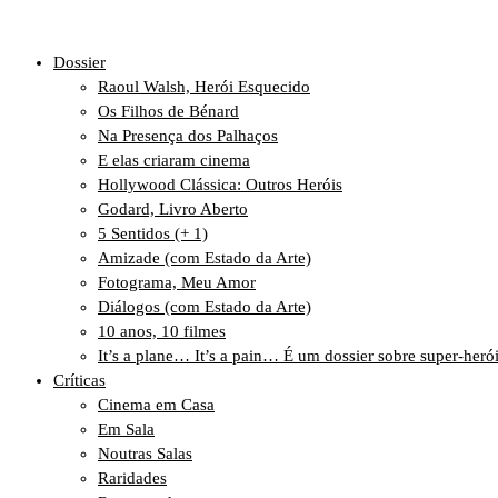
Dossier
Raoul Walsh, Herói Esquecido
Os Filhos de Bénard
Na Presença dos Palhaços
E elas criaram cinema
Hollywood Clássica: Outros Heróis
Godard, Livro Aberto
5 Sentidos (+ 1)
Amizade (com Estado da Arte)
Fotograma, Meu Amor
Diálogos (com Estado da Arte)
10 anos, 10 filmes
It’s a plane… It’s a pain… É um dossier sobre super-heró
Críticas
Cinema em Casa
Em Sala
Noutras Salas
Raridades