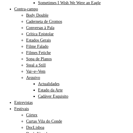
Sometimes I Wish We Were an Eagle
Contra-campo
Body Double
Caderneta de Cromos
Conversas à Pala
Crítica Epistolar
Estados Gerais
Filme Falado
Filmes Fetiche
Sopa de Planos
Steal a Still
Vai~e~Vem
Arquivo
Actualidades
Estado da Arte
Cadáver Esquisito
Entrevistas
Festivais
Córtex
Curtas Vila do Conde
DocLisboa