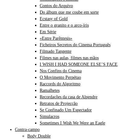
Contos do Arquivo
Do álbum que me coube em sorte
Ecstasy of Gold
Entre o granito e o arco-íris
Em Série
«Entre Parêntesis»
Ficheiros Secretos do Cinema Português
Filmado Tangente
Filmes nas aulas, filmes nas mãos
I WISH I HAD SOMEONE ELSE’S FACE
Nos Confins do Cinema
O Movimento Perpétuo
Raccords do Algoritmo
Ramalhetes
Recordações da casa de Alpendre
Retratos de Projecção
Se Confinado Um Espectador
Simulacros
Sometimes I Wish We Were an Eagle
Contra-campo
Body Double