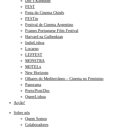
Doc’s Kingdom
FEST
Festa do Cinema Chinês
FESTin
Festival de Cinema Argentino
Frames Portuguese Film Festival
Harvard na Gulbenkian
IndieLisboa
Locarno
LEFFEST
MONSTRA
MOTELx
New Horizons
Olhares do Mediterrâneo – Cinema no Feminino
Panorama
Porto/Post/Doc
QueerLisboa
Acção!
Sobre nós
Quem Somos
Colaboradores