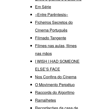
Em Série
«Entre Parêntesis»
Ficheiros Secretos do
Cinema Português
Filmado Tangente
Filmes nas aulas, filmes
nas mãos
I WISH I HAD SOMEONE
ELSE’S FACE
Nos Confins do Cinema
O Movimento Perpétuo
Raccords do Algoritmo
Ramalhetes
Recordações da casa de