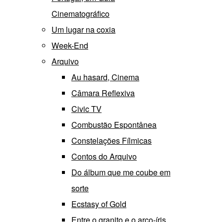
Cinematográfico
Um lugar na coxia
Week-End
Arquivo
Au hasard, Cinema
Câmara Reflexiva
Civic TV
Combustão Espontânea
Constelações Fílmicas
Contos do Arquivo
Do álbum que me coube em
sorte
Ecstasy of Gold
Entre o granito e o arco-íris