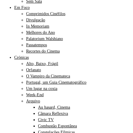
Sem Sala
Em Foco
Comprimidos Cinéfilos
Divulgação
In Memoriam
Melhores do Ano
Palatorium Walshiano
Passatempos
Recortes do Cinema
Crónicas
Alto, Baixo, Frágil
Orfanato
O Vampiro da Cinemateca
Portugal, um Guia Cinematográfico
Um lugar na coxia
Week-End
Arquivo
Au hasard, Cinema
Câmara Reflexiva
Civic TV
Combustão Espontânea
Constelações Fílmicas