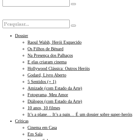
Dossier
Raoul Walsh, Herói Esquecido
Os Filhos de Bénard
Na Presença dos Palhaços
E elas criaram cinema
Hollywood Clássica: Outros Heróis
Godard, Livro Aberto
5 Sentidos (+ 1)
Amizade (com Estado da Arte)
Fotograma, Meu Amor
Diálogos (com Estado da Arte)
10 anos, 10 filmes
It’s a plane… It’s a pain… É um dossier sobre super-heróis
Críticas
Cinema em Casa
Em Sala