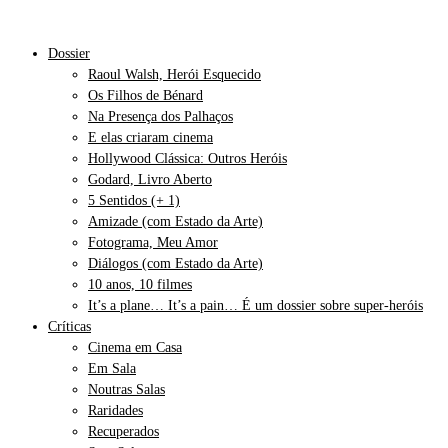
Dossier
Raoul Walsh, Herói Esquecido
Os Filhos de Bénard
Na Presença dos Palhaços
E elas criaram cinema
Hollywood Clássica: Outros Heróis
Godard, Livro Aberto
5 Sentidos (+ 1)
Amizade (com Estado da Arte)
Fotograma, Meu Amor
Diálogos (com Estado da Arte)
10 anos, 10 filmes
It’s a plane… It’s a pain… É um dossier sobre super-heróis
Críticas
Cinema em Casa
Em Sala
Noutras Salas
Raridades
Recuperados