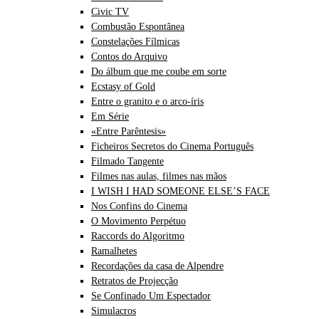
Civic TV
Combustão Espontânea
Constelações Fílmicas
Contos do Arquivo
Do álbum que me coube em sorte
Ecstasy of Gold
Entre o granito e o arco-íris
Em Série
«Entre Parêntesis»
Ficheiros Secretos do Cinema Português
Filmado Tangente
Filmes nas aulas, filmes nas mãos
I WISH I HAD SOMEONE ELSE’S FACE
Nos Confins do Cinema
O Movimento Perpétuo
Raccords do Algoritmo
Ramalhetes
Recordações da casa de Alpendre
Retratos de Projecção
Se Confinado Um Espectador
Simulacros