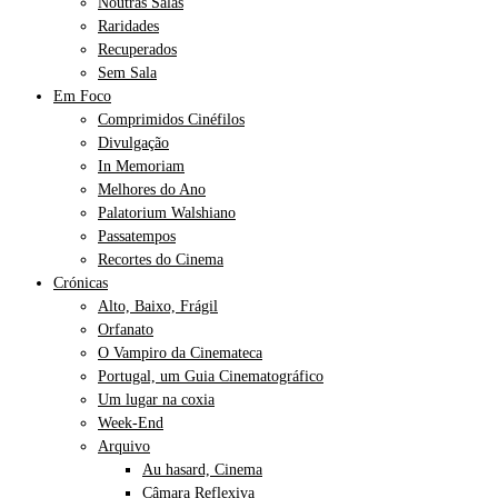
Noutras Salas
Raridades
Recuperados
Sem Sala
Em Foco
Comprimidos Cinéfilos
Divulgação
In Memoriam
Melhores do Ano
Palatorium Walshiano
Passatempos
Recortes do Cinema
Crónicas
Alto, Baixo, Frágil
Orfanato
O Vampiro da Cinemateca
Portugal, um Guia Cinematográfico
Um lugar na coxia
Week-End
Arquivo
Au hasard, Cinema
Câmara Reflexiva