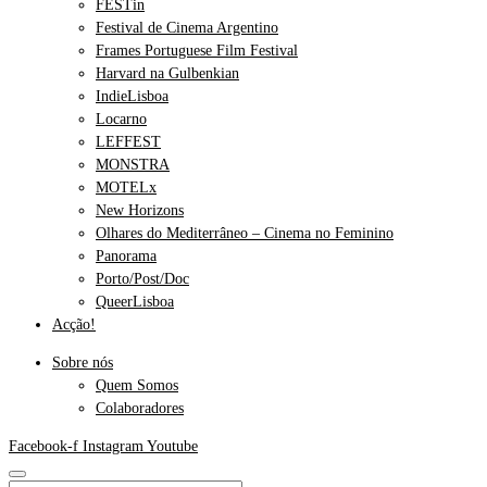
FESTin
Festival de Cinema Argentino
Frames Portuguese Film Festival
Harvard na Gulbenkian
IndieLisboa
Locarno
LEFFEST
MONSTRA
MOTELx
New Horizons
Olhares do Mediterrâneo – Cinema no Feminino
Panorama
Porto/Post/Doc
QueerLisboa
Acção!
Sobre nós
Quem Somos
Colaboradores
Facebook-f
Instagram
Youtube