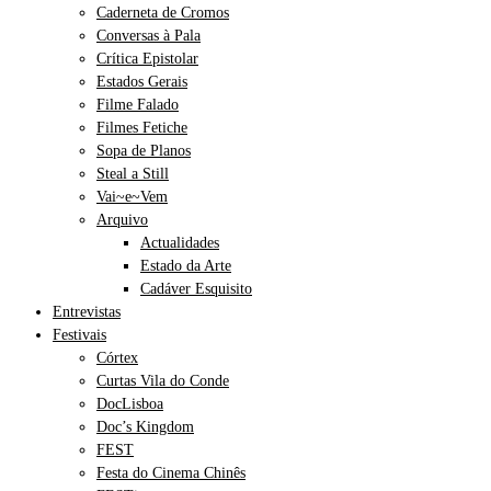
Caderneta de Cromos
Conversas à Pala
Crítica Epistolar
Estados Gerais
Filme Falado
Filmes Fetiche
Sopa de Planos
Steal a Still
Vai~e~Vem
Arquivo
Actualidades
Estado da Arte
Cadáver Esquisito
Entrevistas
Festivais
Córtex
Curtas Vila do Conde
DocLisboa
Doc’s Kingdom
FEST
Festa do Cinema Chinês