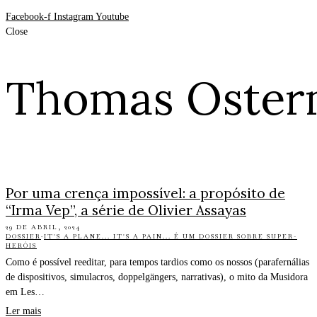
Facebook-f
Instagram
Youtube
Close
Thomas Oster
Por uma crença impossível: a propósito de
“Irma Vep”, a série de Olivier Assayas
29 DE ABRIL, 2024
DOSSIER
·
IT'S A PLANE... IT'S A PAIN... É UM DOSSIER SOBRE SUPER-
HERÓIS
Como é possível reeditar, para tempos tardios como os nossos (parafernálias
de dispositivos, simulacros, doppelgängers, narrativas), o mito da Musidora
em Les…
Ler mais