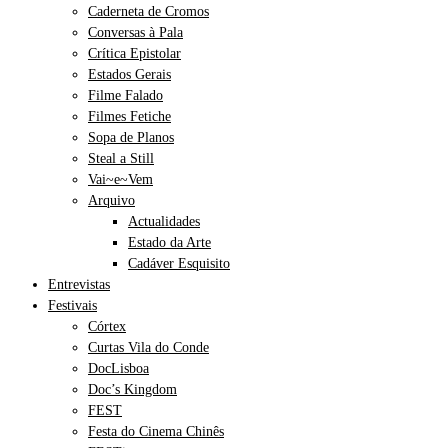
Caderneta de Cromos
Conversas à Pala
Crítica Epistolar
Estados Gerais
Filme Falado
Filmes Fetiche
Sopa de Planos
Steal a Still
Vai~e~Vem
Arquivo
Actualidades
Estado da Arte
Cadáver Esquisito
Entrevistas
Festivais
Córtex
Curtas Vila do Conde
DocLisboa
Doc’s Kingdom
FEST
Festa do Cinema Chinês