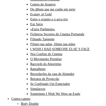
Contos do Arquivo
Do álbum que me coube em sorte
Ecstasy of Gold
Entre o granito e o arco-íris
Em Série
«Entre Parêntesis»
Ficheiros Secretos do Cinema Português
Filmado Tangente
Filmes nas aulas, filmes nas mãos
I WISH I HAD SOMEONE ELSE’S FACE
Nos Confins do Cinema
O Movimento Perpétuo
Raccords do Algoritmo
Ramalhetes
Recordações da casa de Alpendre
Retratos de Projecção
Se Confinado Um Espectador
Simulacros
Sometimes I Wish We Were an Eagle
Contra-campo
Body Double