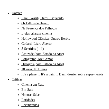
Dossier
Raoul Walsh, Herói Esquecido
Os Filhos de Bénard
Na Presença dos Palhaços
E elas criaram cinema
Hollywood Clássica: Outros Heróis
Godard, Livro Aberto
5 Sentidos (+ 1)
Amizade (com Estado da Arte)
Fotograma, Meu Amor
Diálogos (com Estado da Arte)
10 anos, 10 filmes
It’s a plane… It’s a pain… É um dossier sobre super-heróis
Críticas
Cinema em Casa
Em Sala
Noutras Salas
Raridades
Recuperados