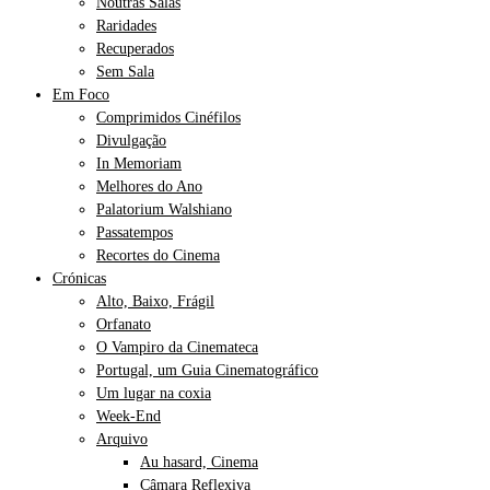
Noutras Salas
Raridades
Recuperados
Sem Sala
Em Foco
Comprimidos Cinéfilos
Divulgação
In Memoriam
Melhores do Ano
Palatorium Walshiano
Passatempos
Recortes do Cinema
Crónicas
Alto, Baixo, Frágil
Orfanato
O Vampiro da Cinemateca
Portugal, um Guia Cinematográfico
Um lugar na coxia
Week-End
Arquivo
Au hasard, Cinema
Câmara Reflexiva