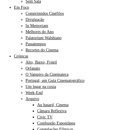
Sem Sala
Em Foco
Comprimidos Cinéfilos
Divulgação
In Memoriam
Melhores do Ano
Palatorium Walshiano
Passatempos
Recortes do Cinema
Crónicas
Alto, Baixo, Frágil
Orfanato
O Vampiro da Cinemateca
Portugal, um Guia Cinematográfico
Um lugar na coxia
Week-End
Arquivo
Au hasard, Cinema
Câmara Reflexiva
Civic TV
Combustão Espontânea
Constelações Fílmicas