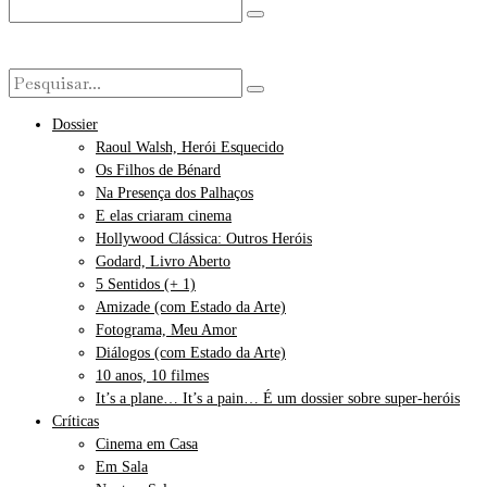
Dossier
Raoul Walsh, Herói Esquecido
Os Filhos de Bénard
Na Presença dos Palhaços
E elas criaram cinema
Hollywood Clássica: Outros Heróis
Godard, Livro Aberto
5 Sentidos (+ 1)
Amizade (com Estado da Arte)
Fotograma, Meu Amor
Diálogos (com Estado da Arte)
10 anos, 10 filmes
It’s a plane… It’s a pain… É um dossier sobre super-heróis
Críticas
Cinema em Casa
Em Sala