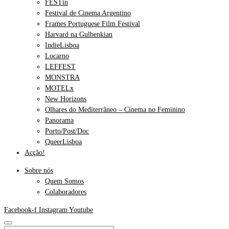
FESTin
Festival de Cinema Argentino
Frames Portuguese Film Festival
Harvard na Gulbenkian
IndieLisboa
Locarno
LEFFEST
MONSTRA
MOTELx
New Horizons
Olhares do Mediterrâneo – Cinema no Feminino
Panorama
Porto/Post/Doc
QueerLisboa
Acção!
Sobre nós
Quem Somos
Colaboradores
Facebook-f
Instagram
Youtube