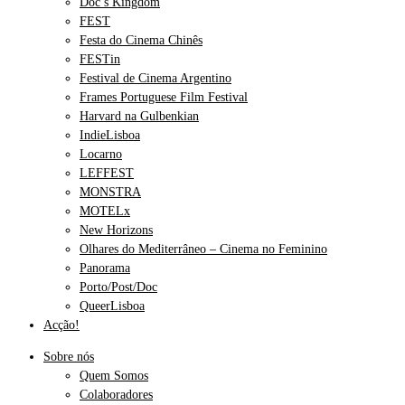
Doc’s Kingdom
FEST
Festa do Cinema Chinês
FESTin
Festival de Cinema Argentino
Frames Portuguese Film Festival
Harvard na Gulbenkian
IndieLisboa
Locarno
LEFFEST
MONSTRA
MOTELx
New Horizons
Olhares do Mediterrâneo – Cinema no Feminino
Panorama
Porto/Post/Doc
QueerLisboa
Acção!
Sobre nós
Quem Somos
Colaboradores