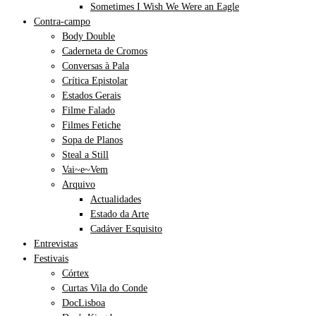
Sometimes I Wish We Were an Eagle
Contra-campo
Body Double
Caderneta de Cromos
Conversas à Pala
Crítica Epistolar
Estados Gerais
Filme Falado
Filmes Fetiche
Sopa de Planos
Steal a Still
Vai~e~Vem
Arquivo
Actualidades
Estado da Arte
Cadáver Esquisito
Entrevistas
Festivais
Córtex
Curtas Vila do Conde
DocLisboa