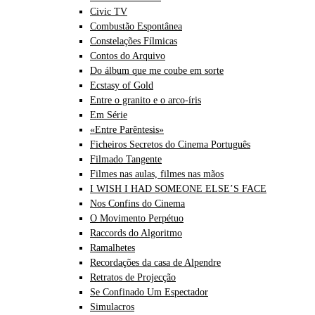
Civic TV
Combustão Espontânea
Constelações Fílmicas
Contos do Arquivo
Do álbum que me coube em sorte
Ecstasy of Gold
Entre o granito e o arco-íris
Em Série
«Entre Parêntesis»
Ficheiros Secretos do Cinema Português
Filmado Tangente
Filmes nas aulas, filmes nas mãos
I WISH I HAD SOMEONE ELSE’S FACE
Nos Confins do Cinema
O Movimento Perpétuo
Raccords do Algoritmo
Ramalhetes
Recordações da casa de Alpendre
Retratos de Projecção
Se Confinado Um Espectador
Simulacros