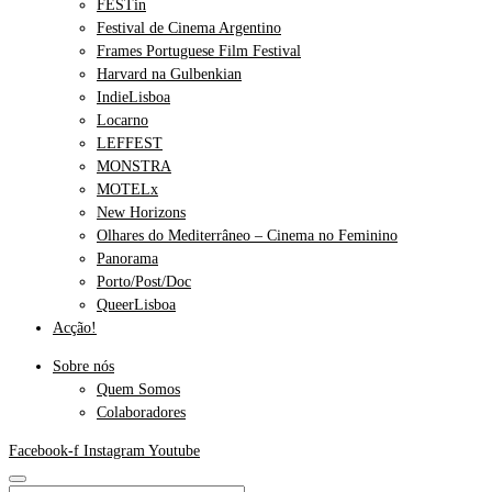
FESTin
Festival de Cinema Argentino
Frames Portuguese Film Festival
Harvard na Gulbenkian
IndieLisboa
Locarno
LEFFEST
MONSTRA
MOTELx
New Horizons
Olhares do Mediterrâneo – Cinema no Feminino
Panorama
Porto/Post/Doc
QueerLisboa
Acção!
Sobre nós
Quem Somos
Colaboradores
Facebook-f
Instagram
Youtube