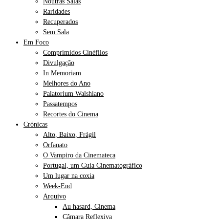
Noutras Salas
Raridades
Recuperados
Sem Sala
Em Foco
Comprimidos Cinéfilos
Divulgação
In Memoriam
Melhores do Ano
Palatorium Walshiano
Passatempos
Recortes do Cinema
Crónicas
Alto, Baixo, Frágil
Orfanato
O Vampiro da Cinemateca
Portugal, um Guia Cinematográfico
Um lugar na coxia
Week-End
Arquivo
Au hasard, Cinema
Câmara Reflexiva