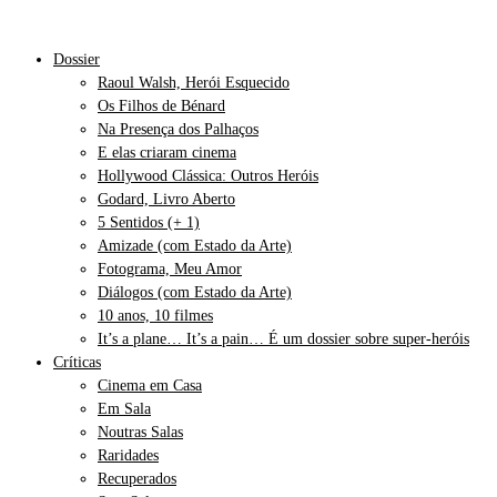
Dossier
Raoul Walsh, Herói Esquecido
Os Filhos de Bénard
Na Presença dos Palhaços
E elas criaram cinema
Hollywood Clássica: Outros Heróis
Godard, Livro Aberto
5 Sentidos (+ 1)
Amizade (com Estado da Arte)
Fotograma, Meu Amor
Diálogos (com Estado da Arte)
10 anos, 10 filmes
It’s a plane… It’s a pain… É um dossier sobre super-heróis
Críticas
Cinema em Casa
Em Sala
Noutras Salas
Raridades
Recuperados