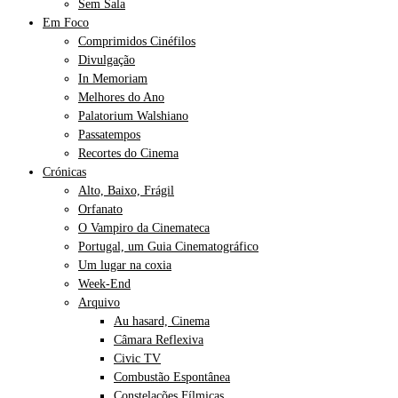
Sem Sala
Em Foco
Comprimidos Cinéfilos
Divulgação
In Memoriam
Melhores do Ano
Palatorium Walshiano
Passatempos
Recortes do Cinema
Crónicas
Alto, Baixo, Frágil
Orfanato
O Vampiro da Cinemateca
Portugal, um Guia Cinematográfico
Um lugar na coxia
Week-End
Arquivo
Au hasard, Cinema
Câmara Reflexiva
Civic TV
Combustão Espontânea
Constelações Fílmicas