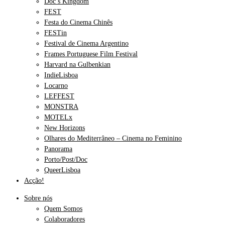
Doc’s Kingdom
FEST
Festa do Cinema Chinês
FESTin
Festival de Cinema Argentino
Frames Portuguese Film Festival
Harvard na Gulbenkian
IndieLisboa
Locarno
LEFFEST
MONSTRA
MOTELx
New Horizons
Olhares do Mediterrâneo – Cinema no Feminino
Panorama
Porto/Post/Doc
QueerLisboa
Acção!
Sobre nós
Quem Somos
Colaboradores