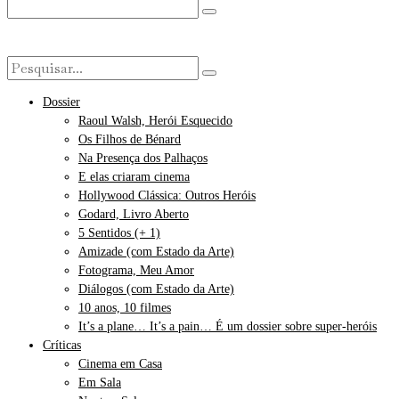
Dossier
Raoul Walsh, Herói Esquecido
Os Filhos de Bénard
Na Presença dos Palhaços
E elas criaram cinema
Hollywood Clássica: Outros Heróis
Godard, Livro Aberto
5 Sentidos (+ 1)
Amizade (com Estado da Arte)
Fotograma, Meu Amor
Diálogos (com Estado da Arte)
10 anos, 10 filmes
It’s a plane… It’s a pain… É um dossier sobre super-heróis
Críticas
Cinema em Casa
Em Sala