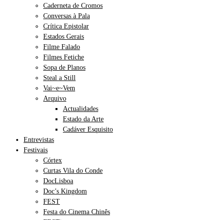
Caderneta de Cromos
Conversas à Pala
Crítica Epistolar
Estados Gerais
Filme Falado
Filmes Fetiche
Sopa de Planos
Steal a Still
Vai~e~Vem
Arquivo
Actualidades
Estado da Arte
Cadáver Esquisito
Entrevistas
Festivais
Córtex
Curtas Vila do Conde
DocLisboa
Doc’s Kingdom
FEST
Festa do Cinema Chinês