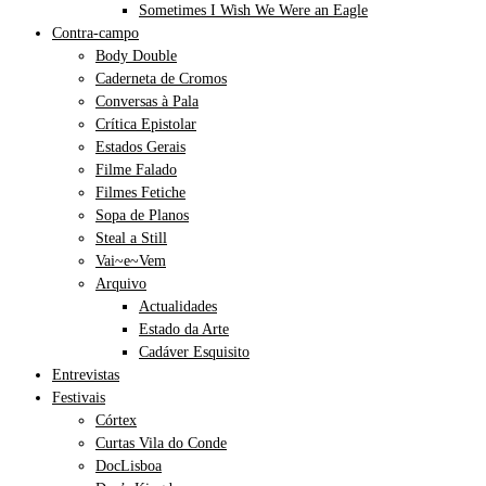
Sometimes I Wish We Were an Eagle
Contra-campo
Body Double
Caderneta de Cromos
Conversas à Pala
Crítica Epistolar
Estados Gerais
Filme Falado
Filmes Fetiche
Sopa de Planos
Steal a Still
Vai~e~Vem
Arquivo
Actualidades
Estado da Arte
Cadáver Esquisito
Entrevistas
Festivais
Córtex
Curtas Vila do Conde
DocLisboa