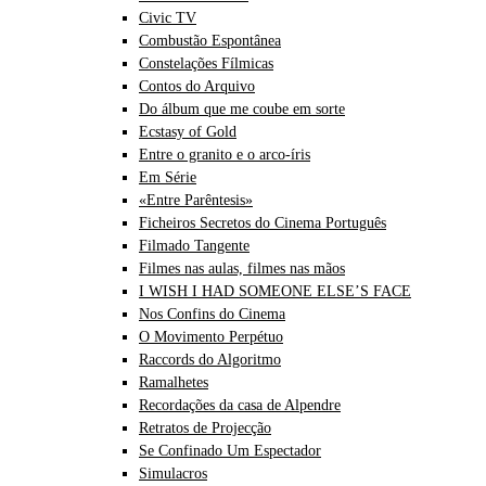
Civic TV
Combustão Espontânea
Constelações Fílmicas
Contos do Arquivo
Do álbum que me coube em sorte
Ecstasy of Gold
Entre o granito e o arco-íris
Em Série
«Entre Parêntesis»
Ficheiros Secretos do Cinema Português
Filmado Tangente
Filmes nas aulas, filmes nas mãos
I WISH I HAD SOMEONE ELSE’S FACE
Nos Confins do Cinema
O Movimento Perpétuo
Raccords do Algoritmo
Ramalhetes
Recordações da casa de Alpendre
Retratos de Projecção
Se Confinado Um Espectador
Simulacros