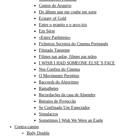
Contos do Arquivo
Do álbum que me coube em sorte
Ecstasy of Gold
Entre o granito e o arco-íris
Em Série
«Entre Parêntesis»
Ficheiros Secretos do Cinema Português
Filmado Tangente
Filmes nas aulas, filmes nas mãos
I WISH I HAD SOMEONE ELSE’S FACE
Nos Confins do Cinema
O Movimento Perpétuo
Raccords do Algoritmo
Ramalhetes
Recordações da casa de Alpendre
Retratos de Projecção
Se Confinado Um Espectador
Simulacros
Sometimes I Wish We Were an Eagle
Contra-campo
Body Double