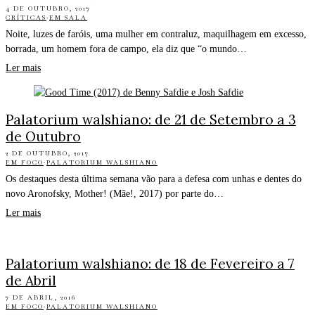
4 DE OUTUBRO, 2017
CRÍTICAS
·
EM SALA
Noite, luzes de faróis, uma mulher em contraluz, maquilhagem em excesso,
borrada, um homem fora de campo, ela diz que “o mundo…
Ler mais
Palatorium walshiano: de 21 de Setembro a 3
de Outubro
2 DE OUTUBRO, 2017
EM FOCO
·
PALATORIUM WALSHIANO
Os destaques desta última semana vão para a defesa com unhas e dentes do
novo Aronofsky, Mother! (Mãe!, 2017) por parte do…
Ler mais
Palatorium walshiano: de 18 de Fevereiro a 7
de Abril
7 DE ABRIL, 2016
EM FOCO
·
PALATORIUM WALSHIANO