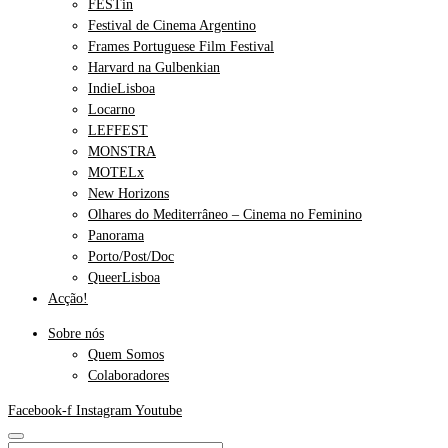
FESTin
Festival de Cinema Argentino
Frames Portuguese Film Festival
Harvard na Gulbenkian
IndieLisboa
Locarno
LEFFEST
MONSTRA
MOTELx
New Horizons
Olhares do Mediterrâneo – Cinema no Feminino
Panorama
Porto/Post/Doc
QueerLisboa
Acção!
Sobre nós
Quem Somos
Colaboradores
Facebook-f
Instagram
Youtube