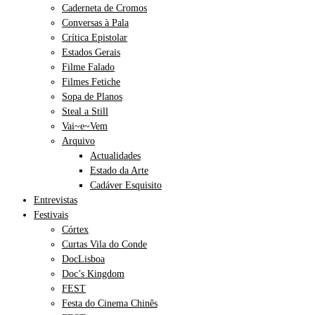
Caderneta de Cromos
Conversas à Pala
Crítica Epistolar
Estados Gerais
Filme Falado
Filmes Fetiche
Sopa de Planos
Steal a Still
Vai~e~Vem
Arquivo
Actualidades
Estado da Arte
Cadáver Esquisito
Entrevistas
Festivais
Córtex
Curtas Vila do Conde
DocLisboa
Doc’s Kingdom
FEST
Festa do Cinema Chinês