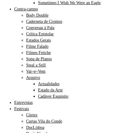
Sometimes I Wish We Were an Eagle
Contra-campo
Body Double
Caderneta de Cromos
Conversas à Pala
Crítica Epistolar
Estados Gerais
Filme Falado
Filmes Fetiche
Sopa de Planos
Steal a Still
Vai~e~Vem
Arquivo
Actualidades
Estado da Arte
Cadáver Esquisito
Entrevistas
Festivais
Córtex
Curtas Vila do Conde
DocLisboa