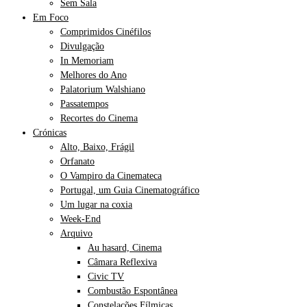
Sem Sala
Em Foco
Comprimidos Cinéfilos
Divulgação
In Memoriam
Melhores do Ano
Palatorium Walshiano
Passatempos
Recortes do Cinema
Crónicas
Alto, Baixo, Frágil
Orfanato
O Vampiro da Cinemateca
Portugal, um Guia Cinematográfico
Um lugar na coxia
Week-End
Arquivo
Au hasard, Cinema
Câmara Reflexiva
Civic TV
Combustão Espontânea
Constelações Fílmicas