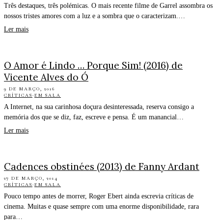
Três destaques, três polémicas. O mais recente filme de Garrel assombra os
nossos tristes amores com a luz e a sombra que o caracterizam.…
Ler mais
O Amor é Lindo … Porque Sim! (2016) de
Vicente Alves do Ó
9 DE MARÇO, 2016
CRÍTICAS
·
EM SALA
A Internet, na sua carinhosa doçura desinteressada, reserva consigo a
memória dos que se diz, faz, escreve e pensa. É um manancial…
Ler mais
Cadences obstinées (2013) de Fanny Ardant
27 DE MARÇO, 2014
CRÍTICAS
·
EM SALA
Pouco tempo antes de morrer, Roger Ebert ainda escrevia críticas de
cinema. Muitas e quase sempre com uma enorme disponibilidade, rara
para…