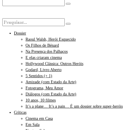
Dossier
Raoul Walsh, Herói Esquecido
Os Filhos de Bénard
Na Presença dos Palhaços
E elas criaram cinema
Hollywood Clássica: Outros Heróis
Godard, Livro Aberto
5 Sentidos (+ 1)
Amizade (com Estado da Arte)
Fotograma, Meu Amor
Diálogos (com Estado da Arte)
10 anos, 10 filmes
It’s a plane… It’s a pain… É um dossier sobre super-heróis
Críticas
Cinema em Casa
Em Sala