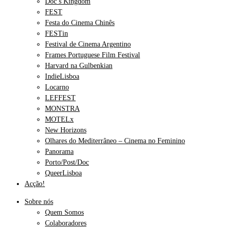
Doc’s Kingdom
FEST
Festa do Cinema Chinês
FESTin
Festival de Cinema Argentino
Frames Portuguese Film Festival
Harvard na Gulbenkian
IndieLisboa
Locarno
LEFFEST
MONSTRA
MOTELx
New Horizons
Olhares do Mediterrâneo – Cinema no Feminino
Panorama
Porto/Post/Doc
QueerLisboa
Acção!
Sobre nós
Quem Somos
Colaboradores