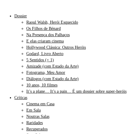
Dossier
Raoul Walsh, Herói Esquecido
Os Filhos de Bénard
Na Presença dos Palhaços
E elas criaram cinema
Hollywood Clássica: Outros Heróis
Godard, Livro Aberto
5 Sentidos (+ 1)
Amizade (com Estado da Arte)
Fotograma, Meu Amor
Diálogos (com Estado da Arte)
10 anos, 10 filmes
It’s a plane… It’s a pain… É um dossier sobre super-heróis
Críticas
Cinema em Casa
Em Sala
Noutras Salas
Raridades
Recuperados