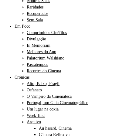
Noutras Salas
Raridades
Recuperados
Sem Sala
Em Foco
Comprimidos Cinéfilos
Divulgação
In Memoriam
Melhores do Ano
Palatorium Walshiano
Passatempos
Recortes do Cinema
Crónicas
Alto, Baixo, Frágil
Orfanato
O Vampiro da Cinemateca
Portugal, um Guia Cinematográfico
Um lugar na coxia
Week-End
Arquivo
Au hasard, Cinema
Câmara Reflexiva