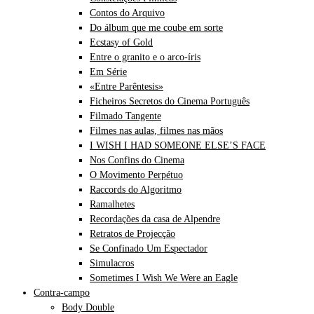
Contos do Arquivo
Do álbum que me coube em sorte
Ecstasy of Gold
Entre o granito e o arco-íris
Em Série
«Entre Parêntesis»
Ficheiros Secretos do Cinema Português
Filmado Tangente
Filmes nas aulas, filmes nas mãos
I WISH I HAD SOMEONE ELSE’S FACE
Nos Confins do Cinema
O Movimento Perpétuo
Raccords do Algoritmo
Ramalhetes
Recordações da casa de Alpendre
Retratos de Projecção
Se Confinado Um Espectador
Simulacros
Sometimes I Wish We Were an Eagle
Contra-campo
Body Double