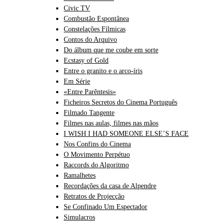
Civic TV
Combustão Espontânea
Constelações Fílmicas
Contos do Arquivo
Do álbum que me coube em sorte
Ecstasy of Gold
Entre o granito e o arco-íris
Em Série
«Entre Parêntesis»
Ficheiros Secretos do Cinema Português
Filmado Tangente
Filmes nas aulas, filmes nas mãos
I WISH I HAD SOMEONE ELSE’S FACE
Nos Confins do Cinema
O Movimento Perpétuo
Raccords do Algoritmo
Ramalhetes
Recordações da casa de Alpendre
Retratos de Projecção
Se Confinado Um Espectador
Simulacros