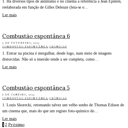
1. Há diversos tipos de animismo e no cinema a referência a Jean Epstein,
reelaborada em função de Gilles Deleuze (leia-se o…
Ler mais
Combustão espontânea 6
3 DE FEVEREIRO, 2025
COMBUSTÃO ESPONTÂNEA
·
CRÓNICAS
1. Entrar na piscina é mergulhar, desde logo, num meio de imagens
distorcidas. Não só a imersão tende a ser completa, como…
Ler mais
Combustão espontânea 5
6 DE JANEIRO, 2025
COMBUSTÃO ESPONTÂNEA
·
CRÓNICAS
1. Louis Skorecki, retomando talvez um velho sonho de Thomas Edison de
um cinema que, mais do que um registo foto-químico do…
Ler mais
1
2
Próximo