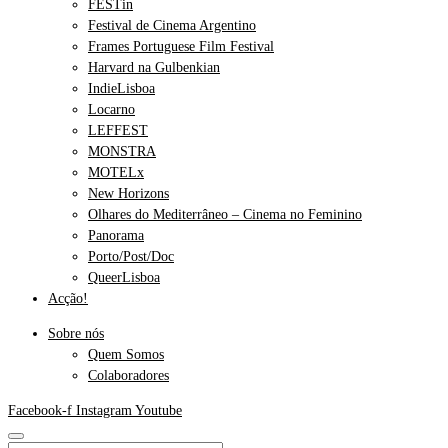
FESTin
Festival de Cinema Argentino
Frames Portuguese Film Festival
Harvard na Gulbenkian
IndieLisboa
Locarno
LEFFEST
MONSTRA
MOTELx
New Horizons
Olhares do Mediterrâneo – Cinema no Feminino
Panorama
Porto/Post/Doc
QueerLisboa
Acção!
Sobre nós
Quem Somos
Colaboradores
Facebook-f
Instagram
Youtube