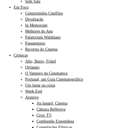
Sem Sala
Em Foco
Comprimidos Cinéfilos
Divulgação
In Memoriam
Melhores do Ano
Palatorium Walshiano
Passatempos
Recortes do Cinema
Crónicas
Alto, Baixo, Frágil
Orfanato
O Vampiro da Cinemateca
Portugal, um Guia Cinematográfico
Um lugar na coxia
Week-End
Arquivo
Au hasard, Cinema
Câmara Reflexiva
Civic TV
Combustão Espontânea
Constelações Fílmicas