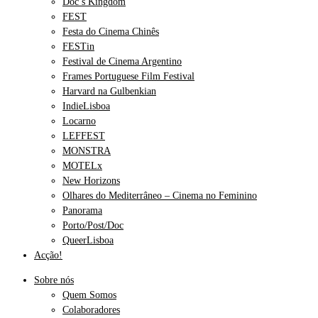
Doc’s Kingdom
FEST
Festa do Cinema Chinês
FESTin
Festival de Cinema Argentino
Frames Portuguese Film Festival
Harvard na Gulbenkian
IndieLisboa
Locarno
LEFFEST
MONSTRA
MOTELx
New Horizons
Olhares do Mediterrâneo – Cinema no Feminino
Panorama
Porto/Post/Doc
QueerLisboa
Acção!
Sobre nós
Quem Somos
Colaboradores