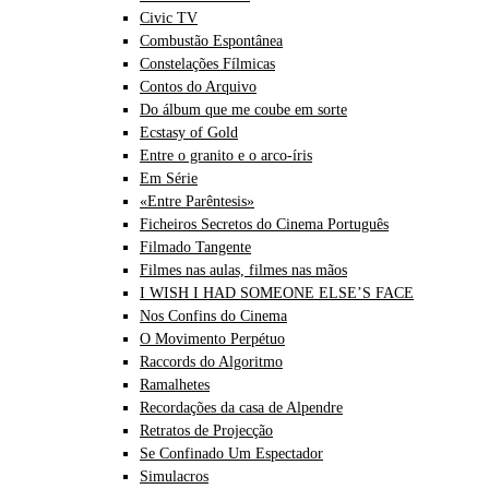
Civic TV
Combustão Espontânea
Constelações Fílmicas
Contos do Arquivo
Do álbum que me coube em sorte
Ecstasy of Gold
Entre o granito e o arco-íris
Em Série
«Entre Parêntesis»
Ficheiros Secretos do Cinema Português
Filmado Tangente
Filmes nas aulas, filmes nas mãos
I WISH I HAD SOMEONE ELSE’S FACE
Nos Confins do Cinema
O Movimento Perpétuo
Raccords do Algoritmo
Ramalhetes
Recordações da casa de Alpendre
Retratos de Projecção
Se Confinado Um Espectador
Simulacros