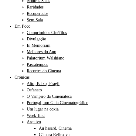
Noutras Salas
Raridades
Recuperados
Sem Sala
Em Foco
Comprimidos Cinéfilos
Divulgação
In Memoriam
Melhores do Ano
Palatorium Walshiano
Passatempos
Recortes do Cinema
Crónicas
Alto, Baixo, Frágil
Orfanato
O Vampiro da Cinemateca
Portugal, um Guia Cinematográfico
Um lugar na coxia
Week-End
Arquivo
Au hasard, Cinema
Câmara Reflexiva