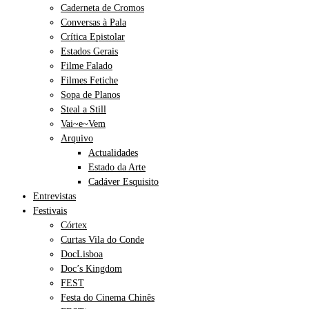
Caderneta de Cromos
Conversas à Pala
Crítica Epistolar
Estados Gerais
Filme Falado
Filmes Fetiche
Sopa de Planos
Steal a Still
Vai~e~Vem
Arquivo
Actualidades
Estado da Arte
Cadáver Esquisito
Entrevistas
Festivais
Córtex
Curtas Vila do Conde
DocLisboa
Doc’s Kingdom
FEST
Festa do Cinema Chinês