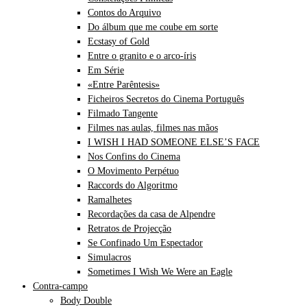
Contos do Arquivo
Do álbum que me coube em sorte
Ecstasy of Gold
Entre o granito e o arco-íris
Em Série
«Entre Parêntesis»
Ficheiros Secretos do Cinema Português
Filmado Tangente
Filmes nas aulas, filmes nas mãos
I WISH I HAD SOMEONE ELSE’S FACE
Nos Confins do Cinema
O Movimento Perpétuo
Raccords do Algoritmo
Ramalhetes
Recordações da casa de Alpendre
Retratos de Projecção
Se Confinado Um Espectador
Simulacros
Sometimes I Wish We Were an Eagle
Contra-campo
Body Double