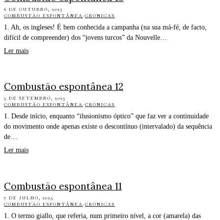
6 DE OUTUBRO, 2025
COMBUSTÃO ESPONTÂNEA
·
CRÓNICAS
1. Ah, os ingleses! É bem conhecida a campanha (na sua má-fé, de facto,
difícil de compreender) dos “jovens turcos” da Nouvelle…
Ler mais
Combustão espontânea 12
3 DE SETEMBRO, 2025
COMBUSTÃO ESPONTÂNEA
·
CRÓNICAS
1. Desde início, enquanto “ilusionismo óptico” que faz ver a continuidade
do movimento onde apenas existe o descontínuo (intervalado) da sequência
de…
Ler mais
Combustão espontânea 11
7 DE JULHO, 2025
COMBUSTÃO ESPONTÂNEA
·
CRÓNICAS
1. O termo giallo, que referia, num primeiro nível, a cor (amarela) das