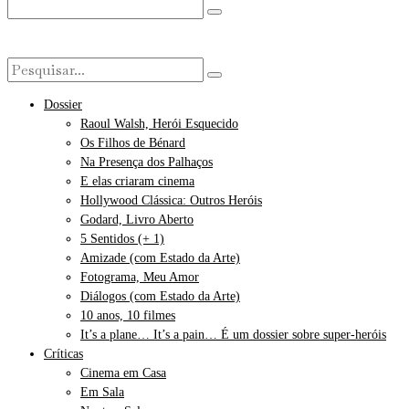
Dossier
Raoul Walsh, Herói Esquecido
Os Filhos de Bénard
Na Presença dos Palhaços
E elas criaram cinema
Hollywood Clássica: Outros Heróis
Godard, Livro Aberto
5 Sentidos (+ 1)
Amizade (com Estado da Arte)
Fotograma, Meu Amor
Diálogos (com Estado da Arte)
10 anos, 10 filmes
It’s a plane… It’s a pain… É um dossier sobre super-heróis
Críticas
Cinema em Casa
Em Sala