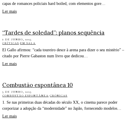
capas de romances policiais hard boiled, com elementos gore…
Ler mais
“Tardes de soledad”: planos sequência
7 DE JUNHO, 2025
CRÍTICAS
·
EM SALA
El Gallo afirmou: “cada toureiro desce à arena para dizer o seu mistério” –
citado por Pierre Gabaston num livro que dedicou…
Ler mais
Combustão espontânea 10
3 DE JUNHO, 2025
COMBUSTÃO ESPONTÂNEA
·
CRÓNICAS
1. Se nas primeiras duas décadas do século XX, o cinema parece poder
corporizar a adopção da “modernidade” no Japão, fornecendo modelos…
Ler mais