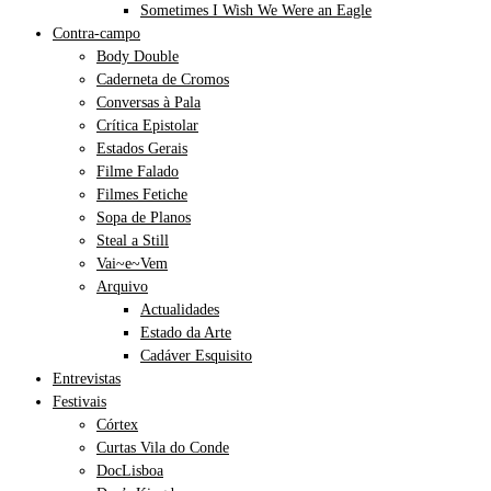
Sometimes I Wish We Were an Eagle
Contra-campo
Body Double
Caderneta de Cromos
Conversas à Pala
Crítica Epistolar
Estados Gerais
Filme Falado
Filmes Fetiche
Sopa de Planos
Steal a Still
Vai~e~Vem
Arquivo
Actualidades
Estado da Arte
Cadáver Esquisito
Entrevistas
Festivais
Córtex
Curtas Vila do Conde
DocLisboa