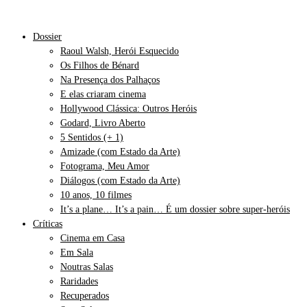
Dossier
Raoul Walsh, Herói Esquecido
Os Filhos de Bénard
Na Presença dos Palhaços
E elas criaram cinema
Hollywood Clássica: Outros Heróis
Godard, Livro Aberto
5 Sentidos (+ 1)
Amizade (com Estado da Arte)
Fotograma, Meu Amor
Diálogos (com Estado da Arte)
10 anos, 10 filmes
It’s a plane… It’s a pain… É um dossier sobre super-heróis
Críticas
Cinema em Casa
Em Sala
Noutras Salas
Raridades
Recuperados