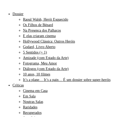
Dossier
Raoul Walsh, Herói Esquecido
Os Filhos de Bénard
Na Presença dos Palhaços
E elas criaram cinema
Hollywood Clássica: Outros Heróis
Godard, Livro Aberto
5 Sentidos (+ 1)
Amizade (com Estado da Arte)
Fotograma, Meu Amor
Diálogos (com Estado da Arte)
10 anos, 10 filmes
It’s a plane… It’s a pain… É um dossier sobre super-heróis
Críticas
Cinema em Casa
Em Sala
Noutras Salas
Raridades
Recuperados