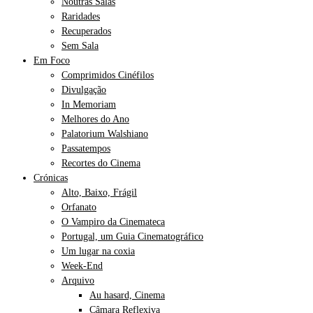
Noutras Salas
Raridades
Recuperados
Sem Sala
Em Foco
Comprimidos Cinéfilos
Divulgação
In Memoriam
Melhores do Ano
Palatorium Walshiano
Passatempos
Recortes do Cinema
Crónicas
Alto, Baixo, Frágil
Orfanato
O Vampiro da Cinemateca
Portugal, um Guia Cinematográfico
Um lugar na coxia
Week-End
Arquivo
Au hasard, Cinema
Câmara Reflexiva