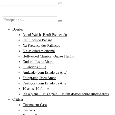
Dossier
Raoul Walsh, Herói Esquecido
Os Filhos de Bénard
Na Presença dos Palhaços
E elas criaram cinema
Hollywood Clássica: Outros Heróis
Godard, Livro Aberto
5 Sentidos (+ 1)
Amizade (com Estado da Arte)
Fotograma, Meu Amor
Diálogos (com Estado da Arte)
10 anos, 10 filmes
It’s a plane… It’s a pain… É um dossier sobre super-heróis
Críticas
Cinema em Casa
Em Sala