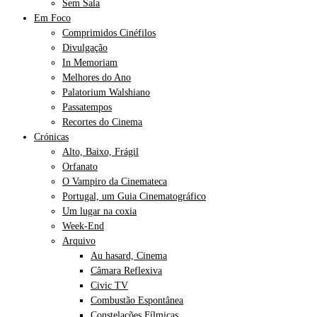
Sem Sala
Em Foco
Comprimidos Cinéfilos
Divulgação
In Memoriam
Melhores do Ano
Palatorium Walshiano
Passatempos
Recortes do Cinema
Crónicas
Alto, Baixo, Frágil
Orfanato
O Vampiro da Cinemateca
Portugal, um Guia Cinematográfico
Um lugar na coxia
Week-End
Arquivo
Au hasard, Cinema
Câmara Reflexiva
Civic TV
Combustão Espontânea
Constelações Fílmicas