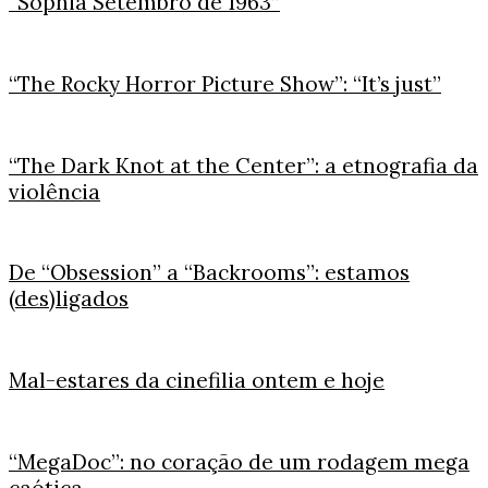
“Sophia Setembro de 1963”
“The Rocky Horror Picture Show”: “It’s just”
“The Dark Knot at the Center”: a etnografia da
violência
De “Obsession” a “Backrooms”: estamos
(des)ligados
Mal-estares da cinefilia ontem e hoje
“MegaDoc”: no coração de um rodagem mega
caótica