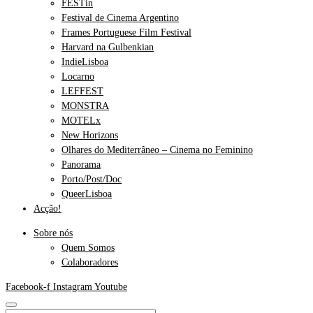
FESTin
Festival de Cinema Argentino
Frames Portuguese Film Festival
Harvard na Gulbenkian
IndieLisboa
Locarno
LEFFEST
MONSTRA
MOTELx
New Horizons
Olhares do Mediterrâneo – Cinema no Feminino
Panorama
Porto/Post/Doc
QueerLisboa
Acção!
Sobre nós
Quem Somos
Colaboradores
Facebook-f
Instagram
Youtube