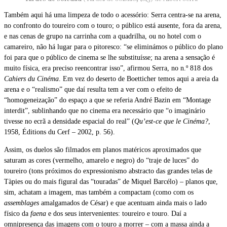
Também aqui há uma limpeza de todo o acessório: Serra centra-se na arena,
no confronto do toureiro com o touro; o público está ausente, fora da arena,
e nas cenas de grupo na carrinha com a quadrilha, ou no hotel com o
camareiro, não há lugar para o pitoresco: “se eliminámos o público do plano
foi para que o público de cinema se lhe substituísse; na arena a sensação é
muito física, era preciso reencontrar isso”, afirmou Serra, no n.º 818 dos
Cahiers du Cinéma
. Em vez do deserto de Boetticher temos aqui a areia da
arena e o “realismo” que daí resulta tem a ver com o efeito de
“homogeneização” do espaço a que se referia André Bazin em “Montage
interdit”, sublinhando que no cinema era necessário que “o imaginário
tivesse no ecrã a densidade espacial do real” (
Qu’est-ce que le Cinéma?
,
1958, Éditions du Cerf – 2002, p. 56).
Assim, os duelos são filmados em planos matéricos aproximados que
saturam as cores (vermelho, amarelo e negro) do “traje de luces” do
toureiro (tons próximos do expressionismo abstracto das grandes telas de
Tàpies ou do mais figural das “touradas” de Miquel Barcélo) – planos que,
sim, achatam a imagem, mas também a compactam (como com os
assemblages
amalgamados de César) e que acentuam ainda mais o lado
físico da
faena
e dos seus intervenientes: toureiro e touro. Daí a
omnipresença das imagens com o touro a morrer – com a massa ainda a