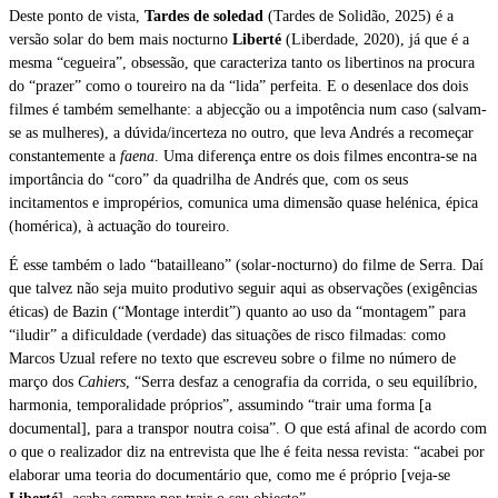
Deste ponto de vista,
Tardes de soledad
(Tardes de Solidão, 2025) é a
versão solar do bem mais nocturno
Liberté
(Liberdade, 2020), já que é a
mesma “cegueira”, obsessão, que caracteriza tanto os libertinos na procura
do “prazer” como o toureiro na da “lida” perfeita. E o desenlace dos dois
filmes é também semelhante: a abjecção ou a impotência num caso (salvam-
se as mulheres), a dúvida/incerteza no outro, que leva Andrés a recomeçar
constantemente a
faena
. Uma diferença entre os dois filmes encontra-se na
importância do “coro” da quadrilha de Andrés que, com os seus
incitamentos e impropérios, comunica uma dimensão quase helénica, épica
(homérica), à actuação do toureiro.
É esse também o lado “batailleano” (solar-nocturno) do filme de Serra. Daí
que talvez não seja muito produtivo seguir aqui as observações (exigências
éticas) de Bazin (“Montage interdit”) quanto ao uso da “montagem” para
“iludir” a dificuldade (verdade) das situações de risco filmadas: como
Marcos Uzual refere no texto que escreveu sobre o filme no número de
março dos
Cahiers
, “Serra desfaz a cenografia da corrida, o seu equilíbrio,
harmonia, temporalidade próprios”, assumindo “trair uma forma [a
documental], para a transpor noutra coisa”. O que está afinal de acordo com
o que o realizador diz na entrevista que lhe é feita nessa revista: “acabei por
elaborar uma teoria do documentário que, como me é próprio [veja-se