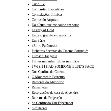
Civic TV
Combustão Espontânea
Constelações Fílmicas
Contos do Arquivo
Do álbum que me coube em sorte
Ecstasy of Gold
Entre o granito e o arco-íris
Em Série
«Entre Parêntesis»
Ficheiros Secretos do Cinema Português
Filmado Tangente
Filmes nas aulas, filmes nas mãos
I WISH I HAD SOMEONE ELSE’S FACE
Nos Confins do Cinema
O Movimento Perpétuo
Raccords do Algoritmo
Ramalhetes
Recordações da casa de Alpendre
Retratos de Projecção
Se Confinado Um Espectador
Simulacros