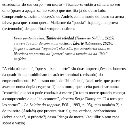
estrebuchar do seu corpo – ou morto – fixando-se então a câmara no seu
olho (quase a apagar-se, no vazio) que nos fita já do outro lado.
Compreende-se assim a obsessão de Andrés com a morte do touro na arena
talvez para que, como queria Mallarmé da “poesia”, haja alguma prova
(testemunho) de que afinal sempre existimos…
Deste ponto de vista,
Tardes de soledad
(Tardes de Solidão, 2025)
é a versão solar do bem mais nocturno
Liberté
(Liberdade, 2020),
já que é a mesma “cegueira”, obsessão, que caracteriza tanto os
libertinos na procura do “prazer” como o toureiro na da “lida”
perfeita.
“A vida não conta”, “que se lixe a morte” são duas imprecações dos homens
da quadrilha que sublinham o carácter terminal (arriscado) do
empreendimento. Há mesmo um lado “hipnótico”, fatal, nele, que parece
assentar numa dupla cegueira: 1) a do touro, que aceita participar numa
“comédia” que só o pode conduzir à morte (“o touro morre quando começa
a compreender o que lhe acontece”, observa Serge Daney em “La toro par
les cornes” –
Le Salaire du zappeur
, POL, 1993, p. 95), mas também 2) a
do toureiro (Andrés) que procura tirar alguma verdade, conhecimento
(sobre a vida?, si próprio?) dessa “dança de morte” (equilíbrio sem rede
sobre o vazio).