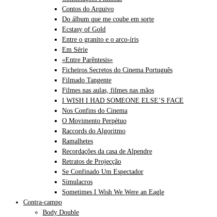
Contos do Arquivo
Do álbum que me coube em sorte
Ecstasy of Gold
Entre o granito e o arco-íris
Em Série
«Entre Parêntesis»
Ficheiros Secretos do Cinema Português
Filmado Tangente
Filmes nas aulas, filmes nas mãos
I WISH I HAD SOMEONE ELSE’S FACE
Nos Confins do Cinema
O Movimento Perpétuo
Raccords do Algoritmo
Ramalhetes
Recordações da casa de Alpendre
Retratos de Projecção
Se Confinado Um Espectador
Simulacros
Sometimes I Wish We Were an Eagle
Contra-campo
Body Double