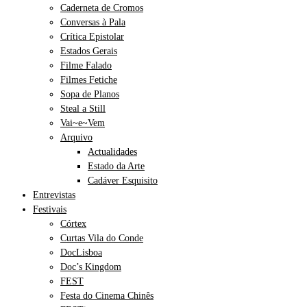
Caderneta de Cromos
Conversas à Pala
Crítica Epistolar
Estados Gerais
Filme Falado
Filmes Fetiche
Sopa de Planos
Steal a Still
Vai~e~Vem
Arquivo
Actualidades
Estado da Arte
Cadáver Esquisito
Entrevistas
Festivais
Córtex
Curtas Vila do Conde
DocLisboa
Doc’s Kingdom
FEST
Festa do Cinema Chinês