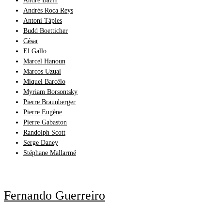
André Bazin
Andrés Roca Reys
Antoni Tàpies
Budd Boetticher
César
El Gallo
Marcel Hanoun
Marcos Uzual
Miquel Barcélo
Myriam Borsontsky
Pierre Braunberger
Pierre Eugène
Pierre Gabaston
Randolph Scott
Serge Daney
Stéphane Mallarmé
Fernando Guerreiro