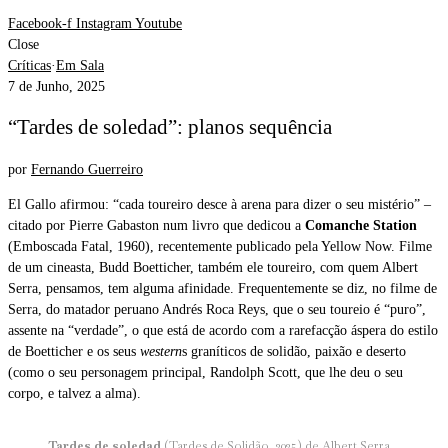
Facebook-f
Instagram
Youtube
Close
Críticas
·
Em Sala
7 de Junho, 2025
“Tardes de soledad”: planos sequência
por
Fernando Guerreiro
El Gallo afirmou: “cada toureiro desce à arena para dizer o seu mistério” –
citado por Pierre Gabaston num livro que dedicou a
Comanche Station
(Emboscada Fatal, 1960), recentemente publicado pela Yellow Now. Filme
de um cineasta, Budd Boetticher, também ele toureiro, com quem Albert
Serra, pensamos, tem alguma afinidade. Frequentemente se diz, no filme de
Serra, do matador peruano Andrés Roca Reys, que o seu toureio é “puro”,
assente na “verdade”, o que está de acordo com a rarefacção áspera do estilo
de Boetticher e os seus
western
s graníticos de solidão, paixão e deserto
(como o seu personagem principal, Randolph Scott, que lhe deu o seu
corpo, e talvez a alma).
Tardes de soledad
(Tardes de Solidão, 2025) de Albert Serra