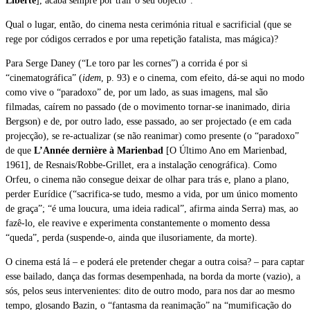
Liberté
], acaba sempre por trair o seu objecto”.
Qual o lugar, então, do cinema nesta cerimónia ritual e sacrificial (que se
rege por códigos cerrados e por uma repetição fatalista, mas mágica)?
Para Serge Daney (“Le toro par les cornes”) a corrida é por si
“cinematográfica” (
idem
, p. 93) e o cinema, com efeito, dá-se aqui no modo
como vive o “paradoxo” de, por um lado, as suas imagens, mal são
filmadas, caírem no passado (de o movimento tornar-se inanimado, diria
Bergson) e de, por outro lado, esse passado, ao ser projectado (e em cada
projecção), se re-actualizar (se não reanimar) como presente (o “paradoxo”
de que
L’Année dernière à Marienbad
[O Último Ano em Marienbad,
1961], de Resnais/Robbe-Grillet, era a instalação cenográfica). Como
Orfeu, o cinema não consegue deixar de olhar para trás e, plano a plano,
perder Eurídice (“sacrifica-se tudo, mesmo a vida, por um único momento
de graça”; “é uma loucura, uma ideia radical”, afirma ainda Serra) mas, ao
fazê-lo, ele reavive e experimenta constantemente o momento dessa
“queda”, perda (suspende-o, ainda que ilusoriamente, da morte).
O cinema está lá – e poderá ele pretender chegar a outra coisa? – para captar
esse bailado, dança das formas desempenhada, na borda da morte (vazio), a
sós, pelos seus intervenientes: dito de outro modo, para nos dar ao mesmo
tempo, glosando Bazin, o “fantasma da reanimação” na “mumificação do