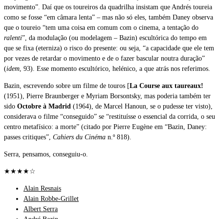
movimento”. Daí que os toureiros da quadrilha insistam que Andrés toureia
como se fosse “em câmara lenta” – mas não só eles, também Daney observa
que o toureio “tem uma coisa em comum com o cinema, a tentação do
ralenti
”, da modulação (ou modelagem – Bazin) escultórica do tempo em
que se fixa (eterniza) o risco do presente: ou seja, “a capacidade que ele tem
por vezes de retardar o movimento e de o fazer bascular noutra duração”
(
idem
, 93). Esse momento escultórico, helénico, a que atrás nos referimos.
Bazin, escrevendo sobre um filme de touros [
La Course aux taureaux!
(1951), Pierre Braunberger e Myriam Borsontsky, mas poderia também ter
sido
Octobre à Madrid
(1964), de Marcel Hanoun, se o pudesse ter visto),
considerava o filme “conseguido” se “restituísse o essencial da corrida, o seu
centro metafísico: a morte” (citado por Pierre Eugène em “Bazin, Daney:
passes critiques”,
Cahiers du Cinéma
n.º 818).
Serra, pensamos, conseguiu-o.
★★★★☆
Alain Resnais
Alain Robbe-Grillet
Albert Serra