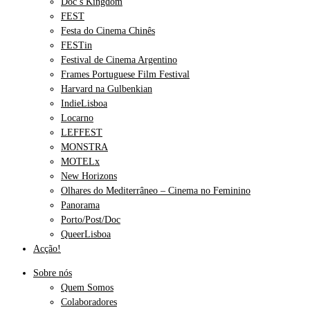
Doc’s Kingdom
FEST
Festa do Cinema Chinês
FESTin
Festival de Cinema Argentino
Frames Portuguese Film Festival
Harvard na Gulbenkian
IndieLisboa
Locarno
LEFFEST
MONSTRA
MOTELx
New Horizons
Olhares do Mediterrâneo – Cinema no Feminino
Panorama
Porto/Post/Doc
QueerLisboa
Acção!
Sobre nós
Quem Somos
Colaboradores