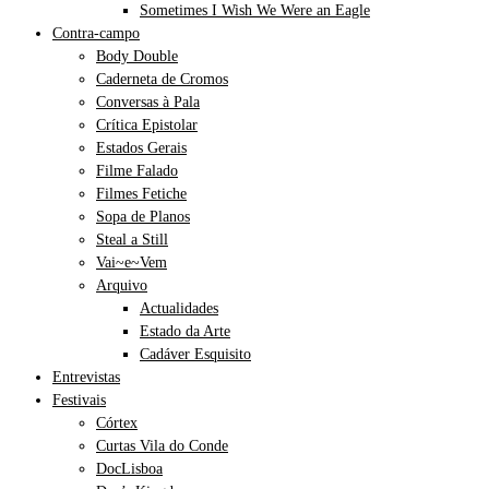
Sometimes I Wish We Were an Eagle
Contra-campo
Body Double
Caderneta de Cromos
Conversas à Pala
Crítica Epistolar
Estados Gerais
Filme Falado
Filmes Fetiche
Sopa de Planos
Steal a Still
Vai~e~Vem
Arquivo
Actualidades
Estado da Arte
Cadáver Esquisito
Entrevistas
Festivais
Córtex
Curtas Vila do Conde
DocLisboa