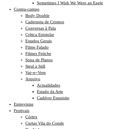
Sometimes I Wish We Were an Eagle
Contra-campo
Body Double
Caderneta de Cromos
Conversas à Pala
Crítica Epistolar
Estados Gerais
Filme Falado
Filmes Fetiche
Sopa de Planos
Steal a Still
Vai~e~Vem
Arquivo
Actualidades
Estado da Arte
Cadáver Esquisito
Entrevistas
Festivais
Córtex
Curtas Vila do Conde