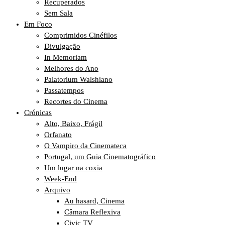
Recuperados
Sem Sala
Em Foco
Comprimidos Cinéfilos
Divulgação
In Memoriam
Melhores do Ano
Palatorium Walshiano
Passatempos
Recortes do Cinema
Crónicas
Alto, Baixo, Frágil
Orfanato
O Vampiro da Cinemateca
Portugal, um Guia Cinematográfico
Um lugar na coxia
Week-End
Arquivo
Au hasard, Cinema
Câmara Reflexiva
Civic TV