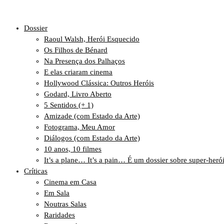
Dossier
Raoul Walsh, Herói Esquecido
Os Filhos de Bénard
Na Presença dos Palhaços
E elas criaram cinema
Hollywood Clássica: Outros Heróis
Godard, Livro Aberto
5 Sentidos (+ 1)
Amizade (com Estado da Arte)
Fotograma, Meu Amor
Diálogos (com Estado da Arte)
10 anos, 10 filmes
It’s a plane… It’s a pain… É um dossier sobre super-heró
Críticas
Cinema em Casa
Em Sala
Noutras Salas
Raridades