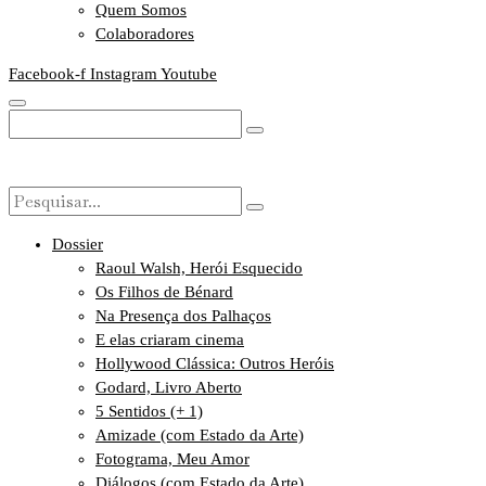
Quem Somos
Colaboradores
Facebook-f
Instagram
Youtube
Dossier
Raoul Walsh, Herói Esquecido
Os Filhos de Bénard
Na Presença dos Palhaços
E elas criaram cinema
Hollywood Clássica: Outros Heróis
Godard, Livro Aberto
5 Sentidos (+ 1)
Amizade (com Estado da Arte)
Fotograma, Meu Amor
Diálogos (com Estado da Arte)