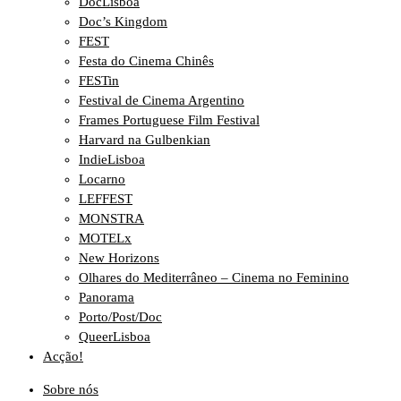
DocLisboa
Doc’s Kingdom
FEST
Festa do Cinema Chinês
FESTin
Festival de Cinema Argentino
Frames Portuguese Film Festival
Harvard na Gulbenkian
IndieLisboa
Locarno
LEFFEST
MONSTRA
MOTELx
New Horizons
Olhares do Mediterrâneo – Cinema no Feminino
Panorama
Porto/Post/Doc
QueerLisboa
Acção!
Sobre nós