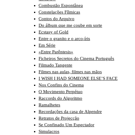
Combustão Espontânea
Constelações Fílmicas
Contos do Arquivo
Do álbum que me coube em sorte
Ecstasy of Gold
Entre o granito e o arco-íris
Em Série
«Entre Parêntesis»
Ficheiros Secretos do Cinema Português
Filmado Tangente
Filmes nas aulas, filmes nas mãos
I WISH I HAD SOMEONE ELSE’S FACE
Nos Confins do Cinema
O Movimento Perpétuo
Raccords do Algoritmo
Ramalhetes
Recordações da casa de Alpendre
Retratos de Projecção
Se Confinado Um Espectador
Simulacros