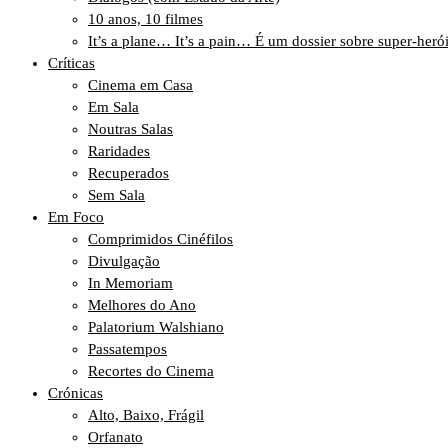
10 anos, 10 filmes
It’s a plane… It’s a pain… É um dossier sobre super-heró
Críticas
Cinema em Casa
Em Sala
Noutras Salas
Raridades
Recuperados
Sem Sala
Em Foco
Comprimidos Cinéfilos
Divulgação
In Memoriam
Melhores do Ano
Palatorium Walshiano
Passatempos
Recortes do Cinema
Crónicas
Alto, Baixo, Frágil
Orfanato