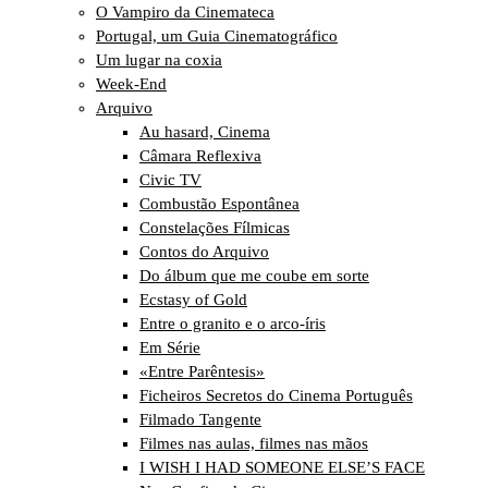
O Vampiro da Cinemateca
Portugal, um Guia Cinematográfico
Um lugar na coxia
Week-End
Arquivo
Au hasard, Cinema
Câmara Reflexiva
Civic TV
Combustão Espontânea
Constelações Fílmicas
Contos do Arquivo
Do álbum que me coube em sorte
Ecstasy of Gold
Entre o granito e o arco-íris
Em Série
«Entre Parêntesis»
Ficheiros Secretos do Cinema Português
Filmado Tangente
Filmes nas aulas, filmes nas mãos
I WISH I HAD SOMEONE ELSE’S FACE