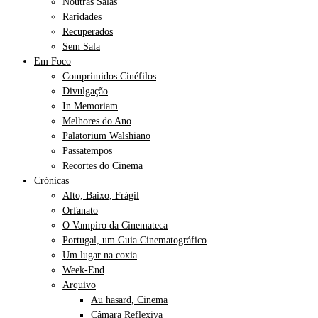
Noutras Salas
Raridades
Recuperados
Sem Sala
Em Foco
Comprimidos Cinéfilos
Divulgação
In Memoriam
Melhores do Ano
Palatorium Walshiano
Passatempos
Recortes do Cinema
Crónicas
Alto, Baixo, Frágil
Orfanato
O Vampiro da Cinemateca
Portugal, um Guia Cinematográfico
Um lugar na coxia
Week-End
Arquivo
Au hasard, Cinema
Câmara Reflexiva