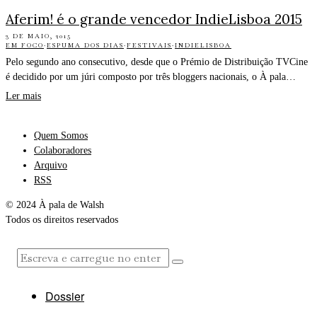
Aferim! é o grande vencedor IndieLisboa 2015
3 DE MAIO, 2015
EM FOCO
·
ESPUMA DOS DIAS
·
FESTIVAIS
·
INDIELISBOA
Pelo segundo ano consecutivo, desde que o Prémio de Distribuição TVCine
é decidido por um júri composto por três bloggers nacionais, o À pala…
Ler mais
Quem Somos
Colaboradores
Arquivo
RSS
© 2024 À pala de Walsh
Todos os direitos reservados
Dossier