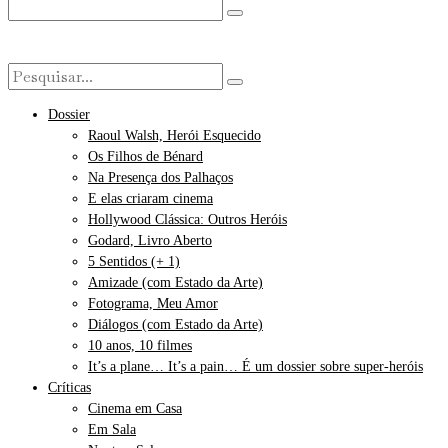
Dossier
Raoul Walsh, Herói Esquecido
Os Filhos de Bénard
Na Presença dos Palhaços
E elas criaram cinema
Hollywood Clássica: Outros Heróis
Godard, Livro Aberto
5 Sentidos (+ 1)
Amizade (com Estado da Arte)
Fotograma, Meu Amor
Diálogos (com Estado da Arte)
10 anos, 10 filmes
It’s a plane… It’s a pain… É um dossier sobre super-heróis
Críticas
Cinema em Casa
Em Sala