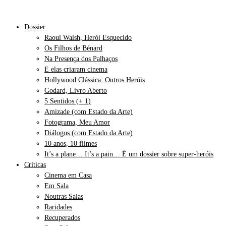
Dossier
Raoul Walsh, Herói Esquecido
Os Filhos de Bénard
Na Presença dos Palhaços
E elas criaram cinema
Hollywood Clássica: Outros Heróis
Godard, Livro Aberto
5 Sentidos (+ 1)
Amizade (com Estado da Arte)
Fotograma, Meu Amor
Diálogos (com Estado da Arte)
10 anos, 10 filmes
It’s a plane… It’s a pain… É um dossier sobre super-heróis
Críticas
Cinema em Casa
Em Sala
Noutras Salas
Raridades
Recuperados