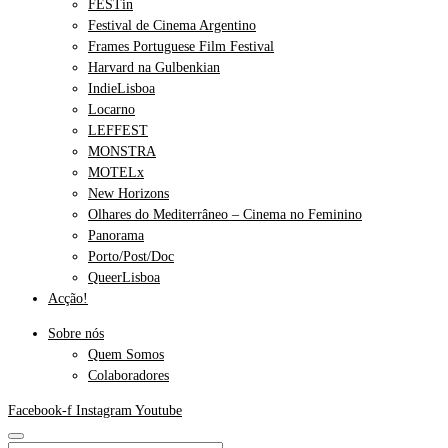
FESTin
Festival de Cinema Argentino
Frames Portuguese Film Festival
Harvard na Gulbenkian
IndieLisboa
Locarno
LEFFEST
MONSTRA
MOTELx
New Horizons
Olhares do Mediterrâneo – Cinema no Feminino
Panorama
Porto/Post/Doc
QueerLisboa
Acção!
Sobre nós
Quem Somos
Colaboradores
Facebook-f
Instagram
Youtube