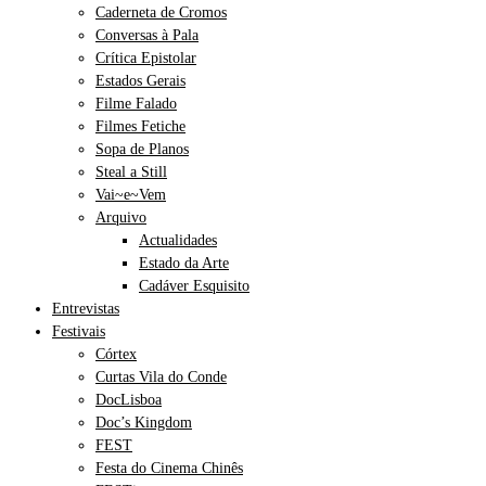
Caderneta de Cromos
Conversas à Pala
Crítica Epistolar
Estados Gerais
Filme Falado
Filmes Fetiche
Sopa de Planos
Steal a Still
Vai~e~Vem
Arquivo
Actualidades
Estado da Arte
Cadáver Esquisito
Entrevistas
Festivais
Córtex
Curtas Vila do Conde
DocLisboa
Doc’s Kingdom
FEST
Festa do Cinema Chinês