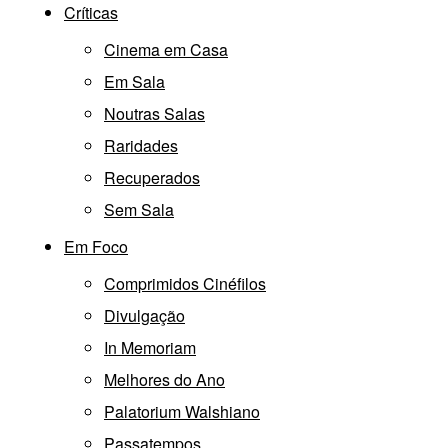
Críticas
Cinema em Casa
Em Sala
Noutras Salas
Raridades
Recuperados
Sem Sala
Em Foco
Comprimidos Cinéfilos
Divulgação
In Memoriam
Melhores do Ano
Palatorium Walshiano
Passatempos