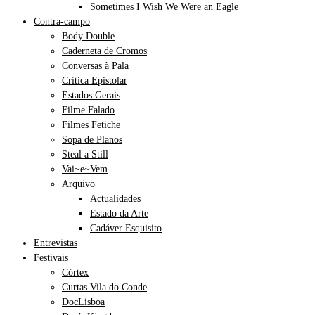
Sometimes I Wish We Were an Eagle
Contra-campo
Body Double
Caderneta de Cromos
Conversas à Pala
Crítica Epistolar
Estados Gerais
Filme Falado
Filmes Fetiche
Sopa de Planos
Steal a Still
Vai~e~Vem
Arquivo
Actualidades
Estado da Arte
Cadáver Esquisito
Entrevistas
Festivais
Córtex
Curtas Vila do Conde
DocLisboa