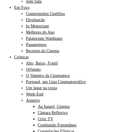
Sem Sala
Em Foco
Comprimidos Cinéfilos
Divulgação
In Memoriam
Melhores do Ano
Palatorium Walshiano
Passatempos
Recortes do Cinema
Crónicas
Alto, Baixo, Frágil
Orfanato
O Vampiro da Cinemateca
Portugal, um Guia Cinematográfico
Um lugar na coxia
Week-End
Arquivo
Au hasard, Cinema
Câmara Reflexiva
Civic TV
Combustão Espontânea
Constelações Fílmicas