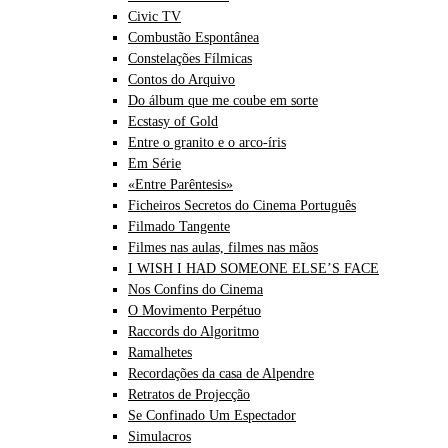
Civic TV
Combustão Espontânea
Constelações Fílmicas
Contos do Arquivo
Do álbum que me coube em sorte
Ecstasy of Gold
Entre o granito e o arco-íris
Em Série
«Entre Parêntesis»
Ficheiros Secretos do Cinema Português
Filmado Tangente
Filmes nas aulas, filmes nas mãos
I WISH I HAD SOMEONE ELSE’S FACE
Nos Confins do Cinema
O Movimento Perpétuo
Raccords do Algoritmo
Ramalhetes
Recordações da casa de Alpendre
Retratos de Projecção
Se Confinado Um Espectador
Simulacros