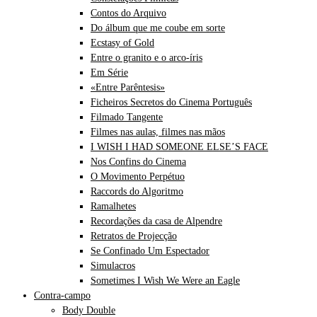
Contos do Arquivo
Do álbum que me coube em sorte
Ecstasy of Gold
Entre o granito e o arco-íris
Em Série
«Entre Parêntesis»
Ficheiros Secretos do Cinema Português
Filmado Tangente
Filmes nas aulas, filmes nas mãos
I WISH I HAD SOMEONE ELSE’S FACE
Nos Confins do Cinema
O Movimento Perpétuo
Raccords do Algoritmo
Ramalhetes
Recordações da casa de Alpendre
Retratos de Projecção
Se Confinado Um Espectador
Simulacros
Sometimes I Wish We Were an Eagle
Contra-campo
Body Double