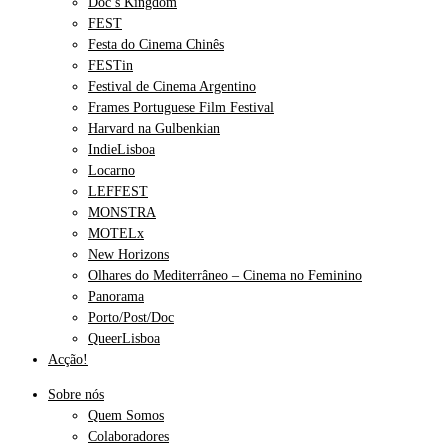
Doc’s Kingdom
FEST
Festa do Cinema Chinês
FESTin
Festival de Cinema Argentino
Frames Portuguese Film Festival
Harvard na Gulbenkian
IndieLisboa
Locarno
LEFFEST
MONSTRA
MOTELx
New Horizons
Olhares do Mediterrâneo – Cinema no Feminino
Panorama
Porto/Post/Doc
QueerLisboa
Acção!
Sobre nós
Quem Somos
Colaboradores