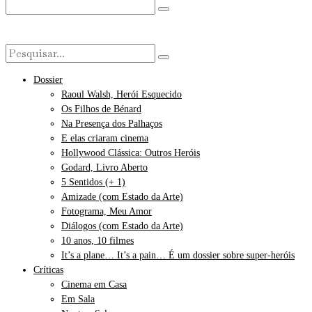
Dossier
Raoul Walsh, Herói Esquecido
Os Filhos de Bénard
Na Presença dos Palhaços
E elas criaram cinema
Hollywood Clássica: Outros Heróis
Godard, Livro Aberto
5 Sentidos (+ 1)
Amizade (com Estado da Arte)
Fotograma, Meu Amor
Diálogos (com Estado da Arte)
10 anos, 10 filmes
It’s a plane… It’s a pain… É um dossier sobre super-heróis
Críticas
Cinema em Casa
Em Sala