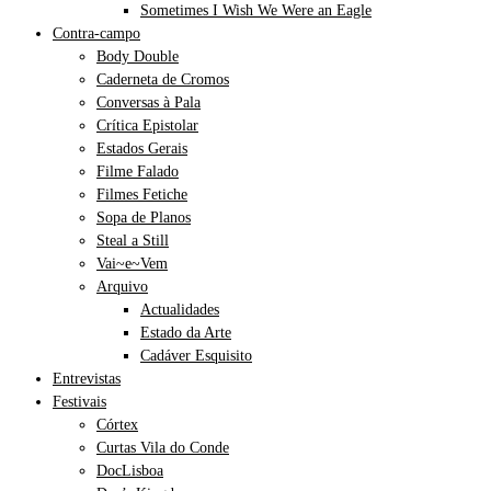
Sometimes I Wish We Were an Eagle
Contra-campo
Body Double
Caderneta de Cromos
Conversas à Pala
Crítica Epistolar
Estados Gerais
Filme Falado
Filmes Fetiche
Sopa de Planos
Steal a Still
Vai~e~Vem
Arquivo
Actualidades
Estado da Arte
Cadáver Esquisito
Entrevistas
Festivais
Córtex
Curtas Vila do Conde
DocLisboa