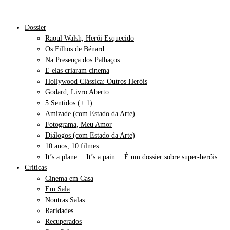
Dossier
Raoul Walsh, Herói Esquecido
Os Filhos de Bénard
Na Presença dos Palhaços
E elas criaram cinema
Hollywood Clássica: Outros Heróis
Godard, Livro Aberto
5 Sentidos (+ 1)
Amizade (com Estado da Arte)
Fotograma, Meu Amor
Diálogos (com Estado da Arte)
10 anos, 10 filmes
It’s a plane… It’s a pain… É um dossier sobre super-heróis
Críticas
Cinema em Casa
Em Sala
Noutras Salas
Raridades
Recuperados