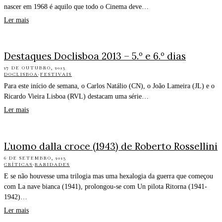
nascer em 1968 é aquilo que todo o Cinema deve…
Ler mais
Destaques Doclisboa 2013 – 5.º e 6.º dias
27 DE OUTUBRO, 2013
DOCLISBOA
·
FESTIVAIS
Para este início de semana, o Carlos Natálio (CN), o João Lameira (JL) e o
Ricardo Vieira Lisboa (RVL) destacam uma série…
Ler mais
L’uomo dalla croce (1943) de Roberto Rossellini
6 DE SETEMBRO, 2013
CRÍTICAS
·
RARIDADES
E se não houvesse uma trilogia mas uma hexalogia da guerra que começou
com La nave bianca (1941), prolongou-se com Un pilota Ritorna (1941-
1942)…
Ler mais