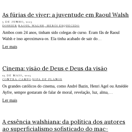
As fúrias de viver: a juventude em Raoul Walsh
3 DE JUNHO, 2013
DOSSIER
·
RAOUL WALSH, HERÓI ESQUECIDO
Ambos com 24 anos, tinham sido colegas de curso. Eram fãs de Raoul
Walsh e isso aproximava-os. Ela tinha acabado de sair do…
Ler mais
Cinema: visão de Deus e Deus da visão
23 DE MAIO, 2013
CONTRA-CAMPO
·
SOPA DE PLANOS
Os grandes católicos do cinema, como André Bazin, Henri Agel ou Amédée
Ayfre, sempre gostaram de falar de moral, revelação, luz, alma,…
Ler mais
A essência walshiana: da política dos autores
ao superficialismo sofisticado do mac-