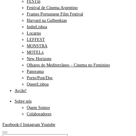
FESTin
Festival de Cinema Argentino
Frames Portuguese Film Festival
Harvard na Gulbenkian
IndieLisboa
Locarno
LEFFEST
MONSTRA
MOTELx
New Horizons
Olhares do Mediterrâneo – Cinema no Feminino
Panorama
Porto/Post/Doc
QueerLisboa
Acção!
Sobre nós
Quem Somos
Colaboradores
Facebook-f
Instagram
Youtube