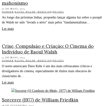
mahonismo
20 DE MAIO, 2013
DOSSIER
·
RAOUL WALSH, HERÓI ESQUECIDO
Ao longo das próximas linhas, proponho lançar alguma luz sobre o porquê
de Walsh ter sido “levado a sério” mais pelos “fundamentalistas…
Ler mais
Crise, Compulsão e Criação: O Cinema do
Indivíduo de Raoul Walsh
15 DE MAIO, 2013
DOSSIER
·
RAOUL WALSH, HERÓI ESQUECIDO
O norte-americano Dave Kehr é um dos mais refrescantes críticos e
divulgadores do cinema, especialmente de títulos mais obscuros do
classicismo de…
Ler mais
Sorcerer (1977) de William Friedkin
18 DE FEVEREIRO, 2013