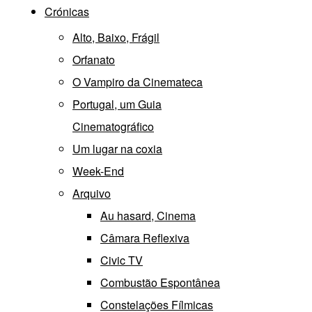
Crónicas
Alto, Baixo, Frágil
Orfanato
O Vampiro da Cinemateca
Portugal, um Guia
Cinematográfico
Um lugar na coxia
Week-End
Arquivo
Au hasard, Cinema
Câmara Reflexiva
Civic TV
Combustão Espontânea
Constelações Fílmicas