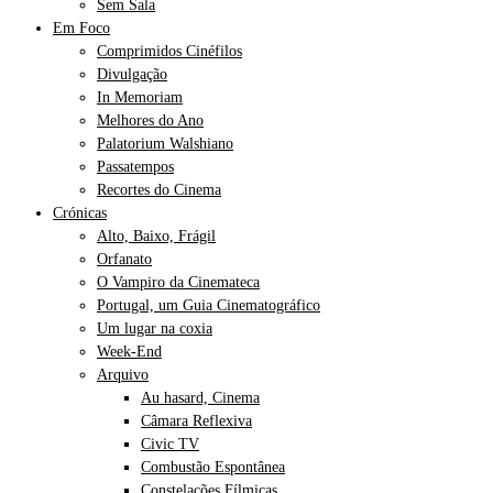
Sem Sala
Em Foco
Comprimidos Cinéfilos
Divulgação
In Memoriam
Melhores do Ano
Palatorium Walshiano
Passatempos
Recortes do Cinema
Crónicas
Alto, Baixo, Frágil
Orfanato
O Vampiro da Cinemateca
Portugal, um Guia Cinematográfico
Um lugar na coxia
Week-End
Arquivo
Au hasard, Cinema
Câmara Reflexiva
Civic TV
Combustão Espontânea
Constelações Fílmicas