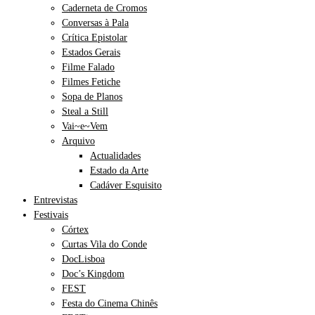
Caderneta de Cromos
Conversas à Pala
Crítica Epistolar
Estados Gerais
Filme Falado
Filmes Fetiche
Sopa de Planos
Steal a Still
Vai~e~Vem
Arquivo
Actualidades
Estado da Arte
Cadáver Esquisito
Entrevistas
Festivais
Córtex
Curtas Vila do Conde
DocLisboa
Doc’s Kingdom
FEST
Festa do Cinema Chinês