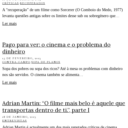
CRÍTICAS
·
RECUPERADOS
A “recuperação” de um filme como Sorcerer (O Comboio do Medo, 1977)
levanta questões antigas sobre os limites desse sub ou sobregénero que…
Ler mais
Pago para ver: o cinema e o problema do
dinheiro
15 DE FEVEREIRO, 2013
CONTRA-CAMPO
·
SOPA DE PLANOS
Sopa dos pobres ou sopa dos ricos? Até à mesa os problemas com dinheiro
nos são servidos. O cinema também se alimenta…
Ler mais
Adrian Martin: “O filme mais belo é aquele que
transportas dentro de ti.”, parte I
18 DE JANEIRO, 2013
ENTREVISTAS
Adrian Martin é actualmente um dos mais reputados críticos de cinema