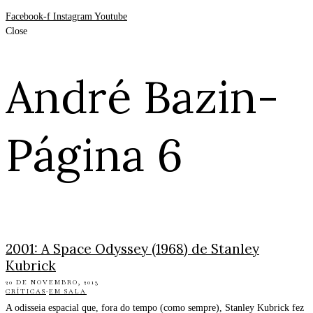
Facebook-f
Instagram
Youtube
Close
André Bazin
-
Página 6
2001: A Space Odyssey (1968) de Stanley
Kubrick
20 DE NOVEMBRO, 2013
CRÍTICAS
·
EM SALA
A odisseia espacial que, fora do tempo (como sempre), Stanley Kubrick fez