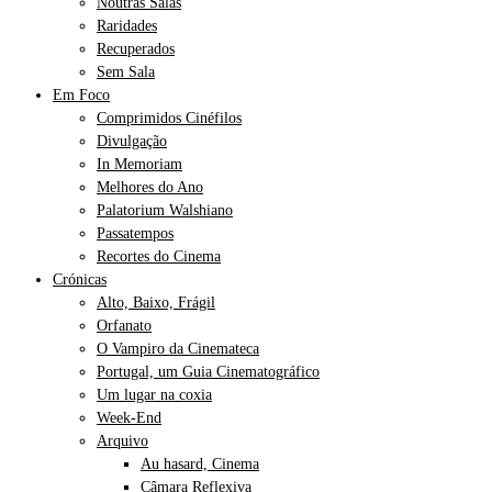
Noutras Salas
Raridades
Recuperados
Sem Sala
Em Foco
Comprimidos Cinéfilos
Divulgação
In Memoriam
Melhores do Ano
Palatorium Walshiano
Passatempos
Recortes do Cinema
Crónicas
Alto, Baixo, Frágil
Orfanato
O Vampiro da Cinemateca
Portugal, um Guia Cinematográfico
Um lugar na coxia
Week-End
Arquivo
Au hasard, Cinema
Câmara Reflexiva