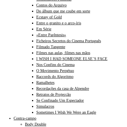
Contos do Arquivo
Do álbum que me coube em sorte
Ecstasy of Gold
Entre o granito e o arco-íris
Em Série
«Entre Parêntesis»
Ficheiros Secretos do Cinema Português
Filmado Tangente
Filmes nas aulas, filmes nas mãos
I WISH I HAD SOMEONE ELSE’S FACE
Nos Confins do Cinema
O Movimento Perpétuo
Raccords do Algoritmo
Ramalhetes
Recordações da casa de Alpendre
Retratos de Projecção
Se Confinado Um Espectador
Simulacros
Sometimes I Wish We Were an Eagle
Contra-campo
Body Double