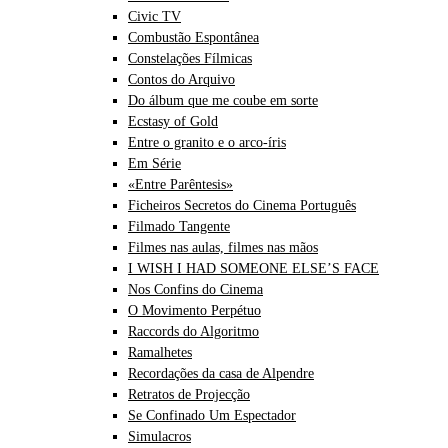
Civic TV
Combustão Espontânea
Constelações Fílmicas
Contos do Arquivo
Do álbum que me coube em sorte
Ecstasy of Gold
Entre o granito e o arco-íris
Em Série
«Entre Parêntesis»
Ficheiros Secretos do Cinema Português
Filmado Tangente
Filmes nas aulas, filmes nas mãos
I WISH I HAD SOMEONE ELSE’S FACE
Nos Confins do Cinema
O Movimento Perpétuo
Raccords do Algoritmo
Ramalhetes
Recordações da casa de Alpendre
Retratos de Projecção
Se Confinado Um Espectador
Simulacros