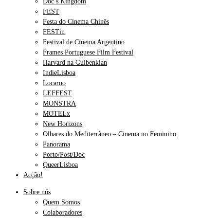
Doc’s Kingdom
FEST
Festa do Cinema Chinês
FESTin
Festival de Cinema Argentino
Frames Portuguese Film Festival
Harvard na Gulbenkian
IndieLisboa
Locarno
LEFFEST
MONSTRA
MOTELx
New Horizons
Olhares do Mediterrâneo – Cinema no Feminino
Panorama
Porto/Post/Doc
QueerLisboa
Acção!
Sobre nós
Quem Somos
Colaboradores