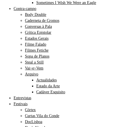
Sometimes I Wish We Were an Eagle
Contra-campo
Body Double
Caderneta de Cromos
Conversas à Pala
Crítica Epistolar
Estados Gerais
Filme Falado
Filmes Fetiche
Sopa de Planos
Steal a Still
Vai~e~Vem
Arquivo
Actualidades
Estado da Arte
Cadáver Esquisito
Entrevistas
Festivais
Córtex
Curtas Vila do Conde
DocLisboa