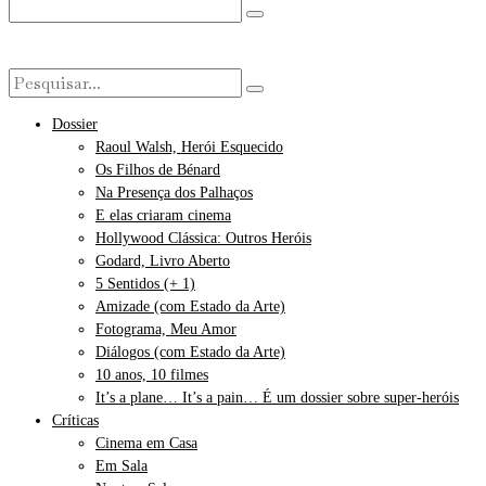
Dossier
Raoul Walsh, Herói Esquecido
Os Filhos de Bénard
Na Presença dos Palhaços
E elas criaram cinema
Hollywood Clássica: Outros Heróis
Godard, Livro Aberto
5 Sentidos (+ 1)
Amizade (com Estado da Arte)
Fotograma, Meu Amor
Diálogos (com Estado da Arte)
10 anos, 10 filmes
It’s a plane… It’s a pain… É um dossier sobre super-heróis
Críticas
Cinema em Casa
Em Sala