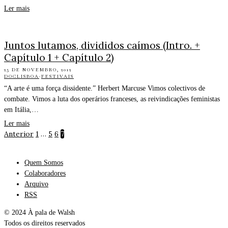
Ler mais
Juntos lutamos, divididos caímos (Intro. +
Capítulo 1 + Capítulo 2)
25 DE NOVEMBRO, 2012
DOCLISBOA
·
FESTIVAIS
“A arte é uma força dissidente.” Herbert Marcuse Vimos colectivos de
combate. Vimos a luta dos operários franceses, as reivindicações feministas
em Itália,…
Ler mais
Anterior
1
…
5
6
7
Quem Somos
Colaboradores
Arquivo
RSS
© 2024 À pala de Walsh
Todos os direitos reservados