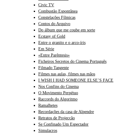
Civic TV
Combustão Espontânea
Constelações Fílmicas
Contos do Arquivo
Do álbum que me coube em sorte
Ecstasy of Gold
Entre o granito e o arco-íris
Em Série
«Entre Parêntesis»
Ficheiros Secretos do Cinema Português
Filmado Tangente
Filmes nas aulas, filmes nas mãos
I WISH I HAD SOMEONE ELSE’S FACE
Nos Confins do Cinema
O Movimento Perpétuo
Raccords do Algoritmo
Ramalhetes
Recordações da casa de Alpendre
Retratos de Projecção
Se Confinado Um Espectador
Simulacros