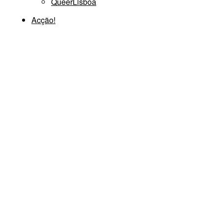
QueerLisboa
Acção!