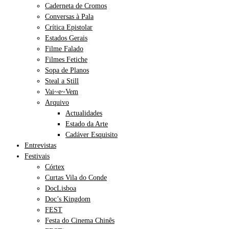
Caderneta de Cromos
Conversas à Pala
Crítica Epistolar
Estados Gerais
Filme Falado
Filmes Fetiche
Sopa de Planos
Steal a Still
Vai~e~Vem
Arquivo
Actualidades
Estado da Arte
Cadáver Esquisito
Entrevistas
Festivais
Córtex
Curtas Vila do Conde
DocLisboa
Doc’s Kingdom
FEST
Festa do Cinema Chinês