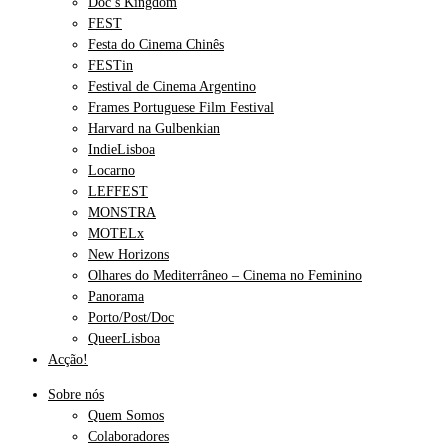
Doc’s Kingdom
FEST
Festa do Cinema Chinês
FESTin
Festival de Cinema Argentino
Frames Portuguese Film Festival
Harvard na Gulbenkian
IndieLisboa
Locarno
LEFFEST
MONSTRA
MOTELx
New Horizons
Olhares do Mediterrâneo – Cinema no Feminino
Panorama
Porto/Post/Doc
QueerLisboa
Acção!
Sobre nós
Quem Somos
Colaboradores