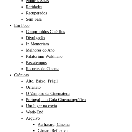
Noutras Salas
Raridades
Recuperados
Sem Sala
Em Foco
Comprimidos Cinéfilos
Divulgação
In Memoriam
Melhores do Ano
Palatorium Walshiano
Passatempos
Recortes do Cinema
Crónicas
Alto, Baixo, Frágil
Orfanato
O Vampiro da Cinemateca
Portugal, um Guia Cinematográfico
Um lugar na coxia
Week-End
Arquivo
Au hasard, Cinema
Câmara Reflexiva