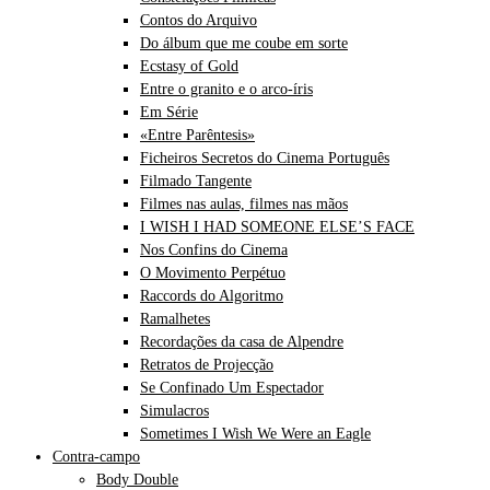
Contos do Arquivo
Do álbum que me coube em sorte
Ecstasy of Gold
Entre o granito e o arco-íris
Em Série
«Entre Parêntesis»
Ficheiros Secretos do Cinema Português
Filmado Tangente
Filmes nas aulas, filmes nas mãos
I WISH I HAD SOMEONE ELSE’S FACE
Nos Confins do Cinema
O Movimento Perpétuo
Raccords do Algoritmo
Ramalhetes
Recordações da casa de Alpendre
Retratos de Projecção
Se Confinado Um Espectador
Simulacros
Sometimes I Wish We Were an Eagle
Contra-campo
Body Double