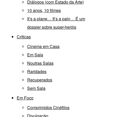
Diálogos (com Estado da Arte)
10 anos, 10 filmes
It’s a plane… It’s a pain… É um
dossier sobre super-heróis
Críticas
Cinema em Casa
Em Sala
Noutras Salas
Raridades
Recuperados
Sem Sala
Em Foco
Comprimidos Cinéfilos
Divulgação