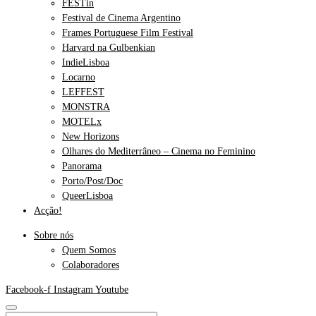
FESTin
Festival de Cinema Argentino
Frames Portuguese Film Festival
Harvard na Gulbenkian
IndieLisboa
Locarno
LEFFEST
MONSTRA
MOTELx
New Horizons
Olhares do Mediterrâneo – Cinema no Feminino
Panorama
Porto/Post/Doc
QueerLisboa
Acção!
Sobre nós
Quem Somos
Colaboradores
Facebook-f
Instagram
Youtube