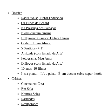
Dossier
Raoul Walsh, Herói Esquecido
Os Filhos de Bénard
Na Presença dos Palhaços
E elas criaram cinema
Hollywood Clássica: Outros Heróis
Godard, Livro Aberto
5 Sentidos (+ 1)
Amizade (com Estado da Arte)
Fotograma, Meu Amor
Diálogos (com Estado da Arte)
10 anos, 10 filmes
It’s a plane… It’s a pain… É um dossier sobre super-heróis
Críticas
Cinema em Casa
Em Sala
Noutras Salas
Raridades
Recuperados