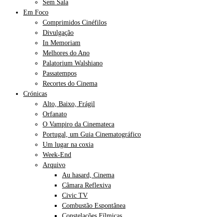
Sem Sala
Em Foco
Comprimidos Cinéfilos
Divulgação
In Memoriam
Melhores do Ano
Palatorium Walshiano
Passatempos
Recortes do Cinema
Crónicas
Alto, Baixo, Frágil
Orfanato
O Vampiro da Cinemateca
Portugal, um Guia Cinematográfico
Um lugar na coxia
Week-End
Arquivo
Au hasard, Cinema
Câmara Reflexiva
Civic TV
Combustão Espontânea
Constelações Fílmicas