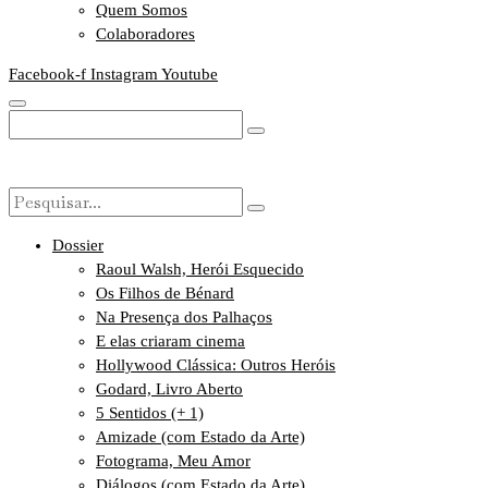
Quem Somos
Colaboradores
Facebook-f
Instagram
Youtube
Dossier
Raoul Walsh, Herói Esquecido
Os Filhos de Bénard
Na Presença dos Palhaços
E elas criaram cinema
Hollywood Clássica: Outros Heróis
Godard, Livro Aberto
5 Sentidos (+ 1)
Amizade (com Estado da Arte)
Fotograma, Meu Amor
Diálogos (com Estado da Arte)