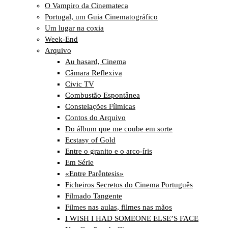
O Vampiro da Cinemateca
Portugal, um Guia Cinematográfico
Um lugar na coxia
Week-End
Arquivo
Au hasard, Cinema
Câmara Reflexiva
Civic TV
Combustão Espontânea
Constelações Fílmicas
Contos do Arquivo
Do álbum que me coube em sorte
Ecstasy of Gold
Entre o granito e o arco-íris
Em Série
«Entre Parêntesis»
Ficheiros Secretos do Cinema Português
Filmado Tangente
Filmes nas aulas, filmes nas mãos
I WISH I HAD SOMEONE ELSE’S FACE