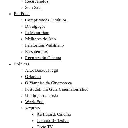
Recuperados
Sem Sala
Em Foco
Comprimidos Cinéfilos
Divulgação
In Memoriam
Melhores do Ano
Palatorium Walshiano
Passatempos
Recortes do Cinema
Crónicas
Alto, Baixo, Frágil
Orfanato
O Vampiro da Cinemateca
Portugal, um Guia Cinematográfico
Um lugar na coxia
Week-End
Arquivo
Au hasard, Cinema
Câmara Reflexiva
Civic TV