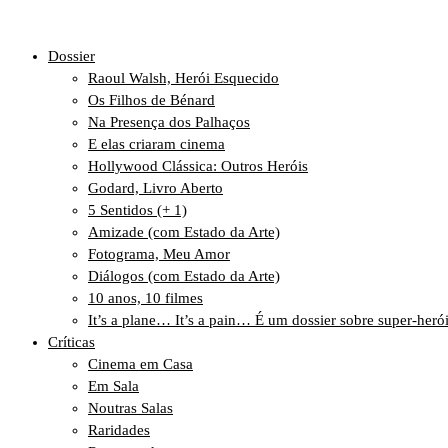
Dossier
Raoul Walsh, Herói Esquecido
Os Filhos de Bénard
Na Presença dos Palhaços
E elas criaram cinema
Hollywood Clássica: Outros Heróis
Godard, Livro Aberto
5 Sentidos (+ 1)
Amizade (com Estado da Arte)
Fotograma, Meu Amor
Diálogos (com Estado da Arte)
10 anos, 10 filmes
It’s a plane… It’s a pain… É um dossier sobre super-heró
Críticas
Cinema em Casa
Em Sala
Noutras Salas
Raridades