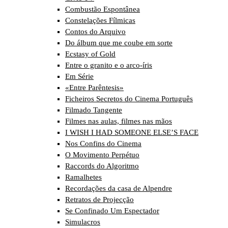
Combustão Espontânea
Constelações Fílmicas
Contos do Arquivo
Do álbum que me coube em sorte
Ecstasy of Gold
Entre o granito e o arco-íris
Em Série
«Entre Parêntesis»
Ficheiros Secretos do Cinema Português
Filmado Tangente
Filmes nas aulas, filmes nas mãos
I WISH I HAD SOMEONE ELSE’S FACE
Nos Confins do Cinema
O Movimento Perpétuo
Raccords do Algoritmo
Ramalhetes
Recordações da casa de Alpendre
Retratos de Projecção
Se Confinado Um Espectador
Simulacros