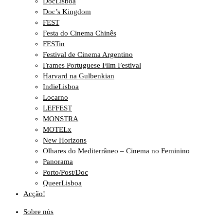
DocLisboa
Doc’s Kingdom
FEST
Festa do Cinema Chinês
FESTin
Festival de Cinema Argentino
Frames Portuguese Film Festival
Harvard na Gulbenkian
IndieLisboa
Locarno
LEFFEST
MONSTRA
MOTELx
New Horizons
Olhares do Mediterrâneo – Cinema no Feminino
Panorama
Porto/Post/Doc
QueerLisboa
Acção!
Sobre nós