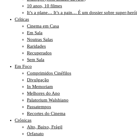
10 anos, 10 filmes
It’s a plane… It’s a pain… É um dossier sobre super-heró
Críticas
Cinema em Casa
Em Sala
Noutras Salas
Raridades
Recuperados
Sem Sala
Em Foco
Comprimidos Cinéfilos
Divulgação
In Memoriam
Melhores do Ano
Palatorium Walshiano
Passatempos
Recortes do Cinema
Crónicas
Alto, Baixo, Frágil
Orfanato