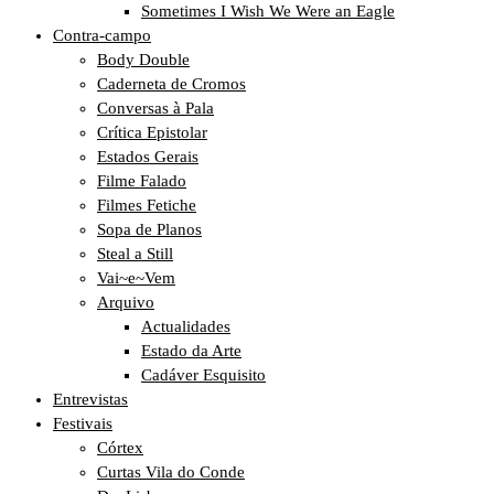
Sometimes I Wish We Were an Eagle
Contra-campo
Body Double
Caderneta de Cromos
Conversas à Pala
Crítica Epistolar
Estados Gerais
Filme Falado
Filmes Fetiche
Sopa de Planos
Steal a Still
Vai~e~Vem
Arquivo
Actualidades
Estado da Arte
Cadáver Esquisito
Entrevistas
Festivais
Córtex
Curtas Vila do Conde