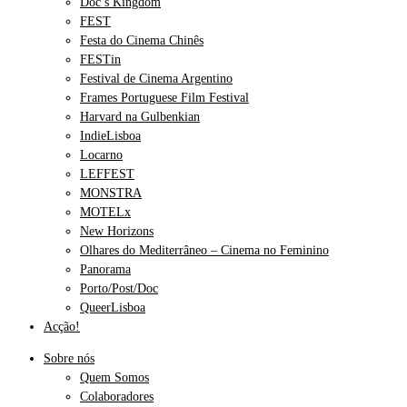
Doc’s Kingdom
FEST
Festa do Cinema Chinês
FESTin
Festival de Cinema Argentino
Frames Portuguese Film Festival
Harvard na Gulbenkian
IndieLisboa
Locarno
LEFFEST
MONSTRA
MOTELx
New Horizons
Olhares do Mediterrâneo – Cinema no Feminino
Panorama
Porto/Post/Doc
QueerLisboa
Acção!
Sobre nós
Quem Somos
Colaboradores