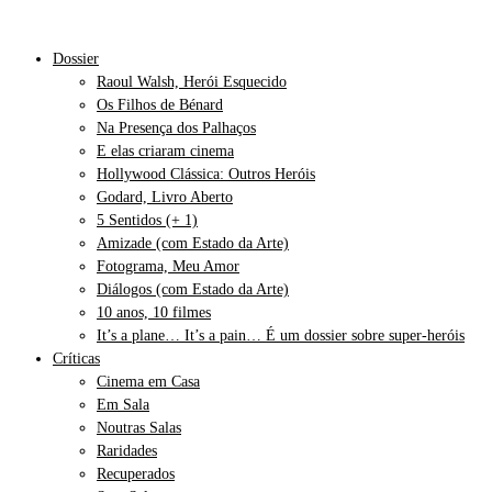
Dossier
Raoul Walsh, Herói Esquecido
Os Filhos de Bénard
Na Presença dos Palhaços
E elas criaram cinema
Hollywood Clássica: Outros Heróis
Godard, Livro Aberto
5 Sentidos (+ 1)
Amizade (com Estado da Arte)
Fotograma, Meu Amor
Diálogos (com Estado da Arte)
10 anos, 10 filmes
It’s a plane… It’s a pain… É um dossier sobre super-heróis
Críticas
Cinema em Casa
Em Sala
Noutras Salas
Raridades
Recuperados