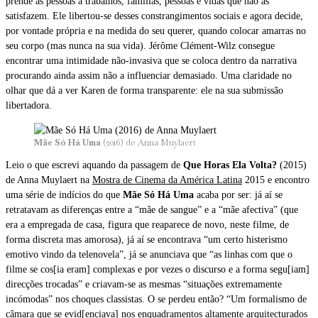
prende as pessoas a trabalhos, famílias, pessoas e vidas que não as
satisfazem. Ele libertou-se desses constrangimentos sociais e agora decide,
por vontade própria e na medida do seu querer, quando colocar amarras no
seu corpo (mas nunca na sua vida). Jérôme Clément-Wilz consegue
encontrar uma intimidade não-invasiva que se coloca dentro da narrativa
procurando ainda assim não a influenciar demasiado. Uma claridade no
olhar que dá a ver Karen de forma transparente: ele na sua submissão
libertadora.
Mãe Só Há Uma
(2016) de Anna Muylaert
Leio o que escrevi aquando da passagem de
Que Horas Ela Volta?
(2015)
de Anna Muylaert na
Mostra de Cinema da América Latina
2015 e encontro
uma série de indícios do que
Mãe Só Há Uma
acaba por ser: já aí se
retratavam as diferenças entre a “mãe de sangue” e a “mãe afectiva” (que
era a empregada de casa, figura que reaparece de novo, neste filme, de
forma discreta mas amorosa), já aí se encontrava “um certo histerismo
emotivo vindo da telenovela”, já se anunciava que “as linhas com que o
filme se cos[ia eram] complexas e por vezes o discurso e a forma segu[iam]
direcções trocadas” e criavam-se as mesmas “situações extremamente
incómodas” nos choques classistas. O se perdeu então? “Um formalismo de
câmara que se evid[enciava] nos enquadramentos altamente arquitecturados