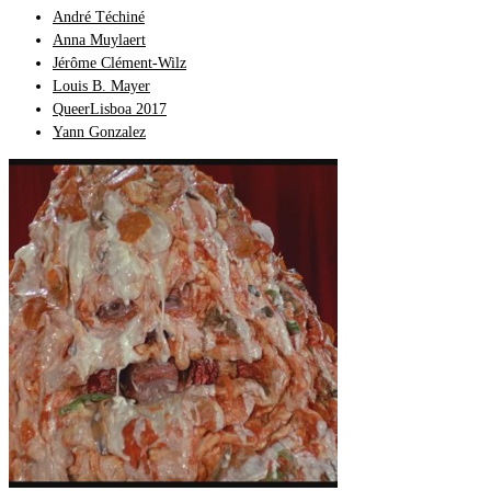
André Téchiné
Anna Muylaert
Jérôme Clément-Wilz
Louis B. Mayer
QueerLisboa 2017
Yann Gonzalez