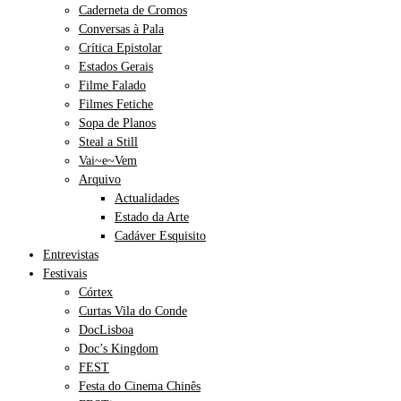
Caderneta de Cromos
Conversas à Pala
Crítica Epistolar
Estados Gerais
Filme Falado
Filmes Fetiche
Sopa de Planos
Steal a Still
Vai~e~Vem
Arquivo
Actualidades
Estado da Arte
Cadáver Esquisito
Entrevistas
Festivais
Córtex
Curtas Vila do Conde
DocLisboa
Doc’s Kingdom
FEST
Festa do Cinema Chinês