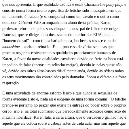
que nos apresenta. E que realidade exótica é essa? Chamam-lhe
pony play
, e
consiste numa forma muito específica de fetiche sado-masoquista em que
um elemento é tratado (e se comporta) como um cavalo e o outro como
domador. Clément-Wilz acompanha um aluno desta prática, Karen,
professor reformado pelos seus cinquenta anos, pai de filhos e de origem
francesa, que se dirige a um dos estados do interior dos EUA onde um
“homem do sul” – com típica barba branca, bochechas rosas e cara de
moonshine
– aceitou treiná-lo. É um processo de várias semanas que
procura negar sucessivamente as qualidades propriamente humanas de
Karen, a favor da novas qualidades cavalares: devido ao freio na boca está
impedido de falar (apenas um relincho meigo), devido às palas quase não
vê, devido aos saltos altos/cascos dificilmente anda, devido às rédeas todos
os seus movimentos são controlados pelo domador. Sobra o olfacto e a forte
respiração.
É uma actividade de enorme esforço físico e que nunca se sexualiza de
forma evidente (isto é, nada ali é erógeno de uma forma comum). O fetiche
prende-se portanto no prazer que existe na entrega do poder sobre o próprio
corpo, isto é, na total submissão que paradoxalmente acontece como acto de
máxima liberdade. Karen fala, a certa altura, que o verdadeiro grilhão não é
aquele que ele coloca sobre a cabeça antes de cada aula, mas sim aquele que