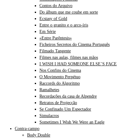
Contos do Arquivo
Do álbum que me coube em sorte
Ecstasy of Gold
Entre o granito e o arco-íris
Em Série
«Entre Parêntesis»
Ficheiros Secretos do Cinema Português
Filmado Tangente
Filmes nas aulas, filmes nas mãos
I WISH I HAD SOMEONE ELSE’S FACE
Nos Confins do Cinema
O Movimento Perpétuo
Raccords do Algoritmo
Ramalhetes
Recordações da casa de Alpendre
Retratos de Projecção
Se Confinado Um Espectador
Simulacros
Sometimes I Wish We Were an Eagle
Contra-campo
Body Double