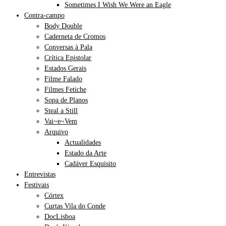
Sometimes I Wish We Were an Eagle
Contra-campo
Body Double
Caderneta de Cromos
Conversas à Pala
Crítica Epistolar
Estados Gerais
Filme Falado
Filmes Fetiche
Sopa de Planos
Steal a Still
Vai~e~Vem
Arquivo
Actualidades
Estado da Arte
Cadáver Esquisito
Entrevistas
Festivais
Córtex
Curtas Vila do Conde
DocLisboa