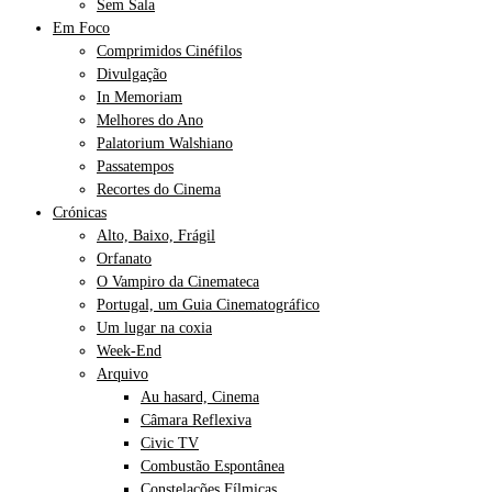
Sem Sala
Em Foco
Comprimidos Cinéfilos
Divulgação
In Memoriam
Melhores do Ano
Palatorium Walshiano
Passatempos
Recortes do Cinema
Crónicas
Alto, Baixo, Frágil
Orfanato
O Vampiro da Cinemateca
Portugal, um Guia Cinematográfico
Um lugar na coxia
Week-End
Arquivo
Au hasard, Cinema
Câmara Reflexiva
Civic TV
Combustão Espontânea
Constelações Fílmicas