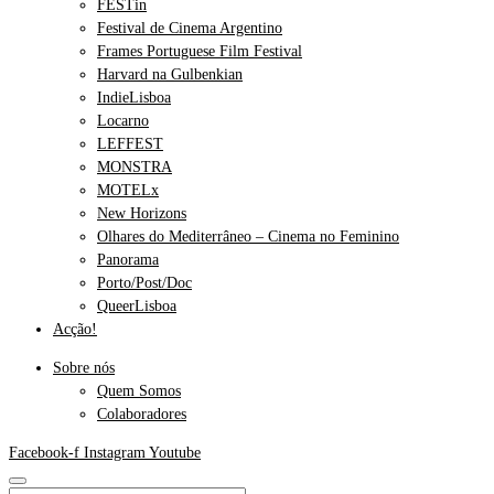
FESTin
Festival de Cinema Argentino
Frames Portuguese Film Festival
Harvard na Gulbenkian
IndieLisboa
Locarno
LEFFEST
MONSTRA
MOTELx
New Horizons
Olhares do Mediterrâneo – Cinema no Feminino
Panorama
Porto/Post/Doc
QueerLisboa
Acção!
Sobre nós
Quem Somos
Colaboradores
Facebook-f
Instagram
Youtube