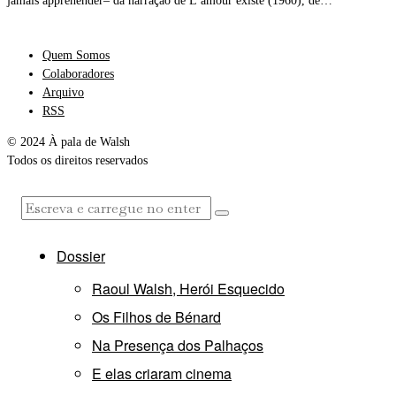
jamais appréhender– da narração de L’amour existe (1960), de…
Quem Somos
Colaboradores
Arquivo
RSS
© 2024 À pala de Walsh
Todos os direitos reservados
Dossier
Raoul Walsh, Herói Esquecido
Os Filhos de Bénard
Na Presença dos Palhaços
E elas criaram cinema