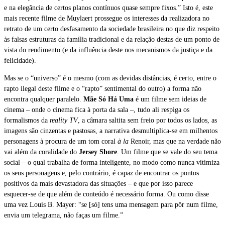
e na elegância de certos planos contínuos quase sempre fixos.” Isto é, este
mais recente filme de Muylaert prossegue os interesses da realizadora no
retrato de um certo desfasamento da sociedade brasileira no que diz respeito
às falsas estruturas da família tradicional e da relação destas de um ponto de
vista do rendimento (e da influência deste nos mecanismos da justiça e da
felicidade).
Mas se o “universo” é o mesmo (com as devidas distâncias, é certo, entre o
rapto ilegal deste filme e o “rapto” sentimental do outro) a forma não
encontra qualquer paralelo.
Mãe Só Há Uma
é um filme sem ideias de
cinema – onde o cinema fica à porta da sala –, tudo ali respiga os
formalismos da
reality TV
, a câmara saltita sem freio por todos os lados, as
imagens são cinzentas e pastosas, a narrativa desmultiplica-se em milhentos
personagens à procura de um tom coral
à la
Renoir,
mas que na verdade não
vai além da coralidade do
Jersey Shore
. Um filme que se vale do seu tema
social – o qual trabalha de forma inteligente, no modo como nunca vitimiza
os seus personagens e, pelo contrário, é capaz de encontrar os pontos
positivos da mais devastadora das situações – e que por isso parece
esquecer-se de que além de conteúdo é necessário forma. Ou como disse
uma vez Louis B. Mayer: “se [só] tens uma mensagem para pôr num filme,
envia um telegrama, não faças um filme.”