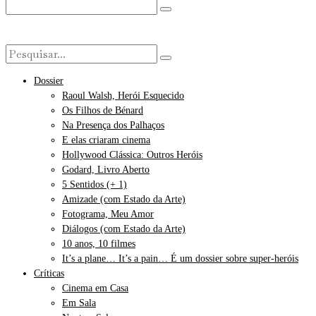
Dossier
Raoul Walsh, Herói Esquecido
Os Filhos de Bénard
Na Presença dos Palhaços
E elas criaram cinema
Hollywood Clássica: Outros Heróis
Godard, Livro Aberto
5 Sentidos (+ 1)
Amizade (com Estado da Arte)
Fotograma, Meu Amor
Diálogos (com Estado da Arte)
10 anos, 10 filmes
It’s a plane… It’s a pain… É um dossier sobre super-heróis
Críticas
Cinema em Casa
Em Sala