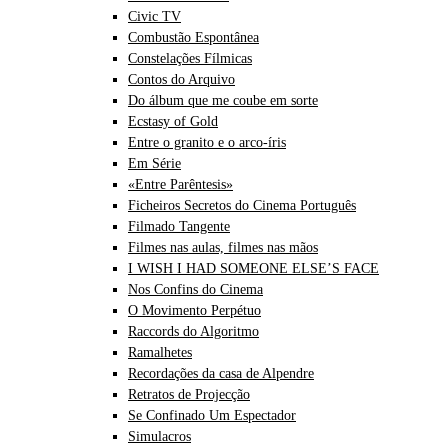
Civic TV
Combustão Espontânea
Constelações Fílmicas
Contos do Arquivo
Do álbum que me coube em sorte
Ecstasy of Gold
Entre o granito e o arco-íris
Em Série
«Entre Parêntesis»
Ficheiros Secretos do Cinema Português
Filmado Tangente
Filmes nas aulas, filmes nas mãos
I WISH I HAD SOMEONE ELSE’S FACE
Nos Confins do Cinema
O Movimento Perpétuo
Raccords do Algoritmo
Ramalhetes
Recordações da casa de Alpendre
Retratos de Projecção
Se Confinado Um Espectador
Simulacros