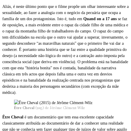
Aliás, é neste último ponto que o filme propõe um olhar interessante sobre a
sexualidade, ao fazer a analogia com o negócio da pecuária que ocupa a
família de um dos protagonistas. Isto é, tudo em
Quand on a 17 ans
se faz
de oposições, a mais evidente entre o rapaz da cidade filho de uma médica e
o rapaz da montanha filho de trabalhadores do campo. O rapaz do campo
tem dificuldades na escola que o outro vai ajudar a superar, inversamente, o
segundo desconhece “as maravilhas naturais” que o primeiro lhe vai dar a
conhecer. É portanto uma história que se faz entre a qualidade primitiva do
desejo (a necessidade não-lógica do outro) e a castração auto-imposta pela
consciência social (que deriva em violência). O problema está na banalidade
com que esta “história bonita” nos é contada, banalidade da narrativa
clássica em três actos que depois falha uma e outra vez em desvios
episódicos e na banalidade da realização centrada nos protagonistas que
desleixa a maioria dos personagens secundários (com excepção da mãe
médica).
Être Cheval
(2015) de Jérôme Clément-Wilz
Être Cheval
é um documentário que tem essa excelente capacidade
classicamente atribuída ao documentário de dar a conhecer uma realidade
que não se conhecia sem fazer qualquer tipo de juízos de valor sobre aquilo