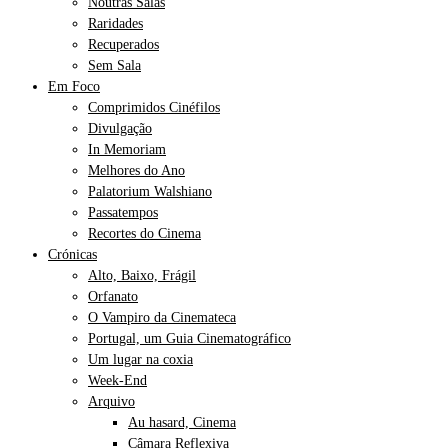
Noutras Salas
Raridades
Recuperados
Sem Sala
Em Foco
Comprimidos Cinéfilos
Divulgação
In Memoriam
Melhores do Ano
Palatorium Walshiano
Passatempos
Recortes do Cinema
Crónicas
Alto, Baixo, Frágil
Orfanato
O Vampiro da Cinemateca
Portugal, um Guia Cinematográfico
Um lugar na coxia
Week-End
Arquivo
Au hasard, Cinema
Câmara Reflexiva