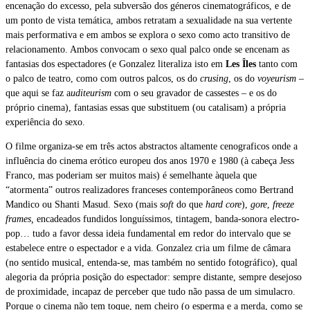
encenação do excesso, pela subversão dos géneros cinematográficos, e de
um ponto de vista temática, ambos retratam a sexualidade na sua vertente
mais performativa e em ambos se explora o sexo como acto transitivo de
relacionamento. Ambos convocam o sexo qual palco onde se encenam as
fantasias dos espectadores (e Gonzalez literaliza isto em
Les Îles
tanto com
o palco de teatro, como com outros palcos, os do
crusing
, os do
voyeurism –
que aqui se faz a
uditeurism
com o seu gravador de cassestes – e os do
próprio cinema), fantasias essas que substituem (ou catalisam) a própria
experiência do sexo.
O filme organiza-se em três actos abstractos altamente cenograficos onde a
influência do cinema erótico europeu dos anos 1970 e 1980 (à cabeça Jess
Franco, mas poderiam ser muitos mais) é semelhante àquela que
“atormenta” outros realizadores franceses contemporâneos como Bertrand
Mandico ou Shanti Masud. Sexo (mais
soft
do que
hard core
),
gore
,
freeze
frames,
encadeados fundidos longuíssimos, tintagem, banda-sonora electro-
pop… tudo a favor dessa ideia fundamental em redor do intervalo que se
estabelece entre o espectador e a vida. Gonzalez
cria um filme de câmara
(no sentido musical, entenda-se, mas também no sentido fotográfico), qual
alegoria da própria posição do espectador: sempre distante, sempre desejoso
de proximidade, incapaz de perceber que tudo não passa de um simulacro.
Porque o cinema não tem toque, nem cheiro (o esperma e a merda, como se