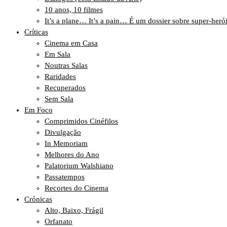
10 anos, 10 filmes
It’s a plane… It’s a pain… É um dossier sobre super-heró
Críticas
Cinema em Casa
Em Sala
Noutras Salas
Raridades
Recuperados
Sem Sala
Em Foco
Comprimidos Cinéfilos
Divulgação
In Memoriam
Melhores do Ano
Palatorium Walshiano
Passatempos
Recortes do Cinema
Crónicas
Alto, Baixo, Frágil
Orfanato