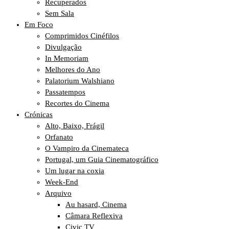
Recuperados
Sem Sala
Em Foco
Comprimidos Cinéfilos
Divulgação
In Memoriam
Melhores do Ano
Palatorium Walshiano
Passatempos
Recortes do Cinema
Crónicas
Alto, Baixo, Frágil
Orfanato
O Vampiro da Cinemateca
Portugal, um Guia Cinematográfico
Um lugar na coxia
Week-End
Arquivo
Au hasard, Cinema
Câmara Reflexiva
Civic TV