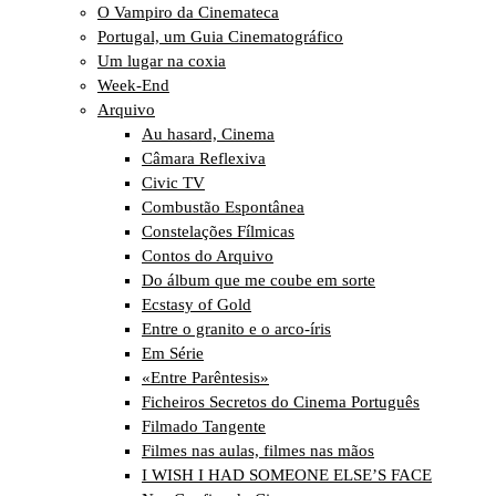
O Vampiro da Cinemateca
Portugal, um Guia Cinematográfico
Um lugar na coxia
Week-End
Arquivo
Au hasard, Cinema
Câmara Reflexiva
Civic TV
Combustão Espontânea
Constelações Fílmicas
Contos do Arquivo
Do álbum que me coube em sorte
Ecstasy of Gold
Entre o granito e o arco-íris
Em Série
«Entre Parêntesis»
Ficheiros Secretos do Cinema Português
Filmado Tangente
Filmes nas aulas, filmes nas mãos
I WISH I HAD SOMEONE ELSE’S FACE