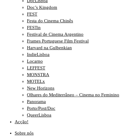
DocLisboa
Doc’s Kingdom
FEST
Festa do Cinema Chinês
FESTin
Festival de Cinema Argentino
Frames Portuguese Film Festival
Harvard na Gulbenkian
IndieLisboa
Locarno
LEFFEST
MONSTRA
MOTELx
New Horizons
Olhares do Mediterrâneo – Cinema no Feminino
Panorama
Porto/Post/Doc
QueerLisboa
Acção!
Sobre nós