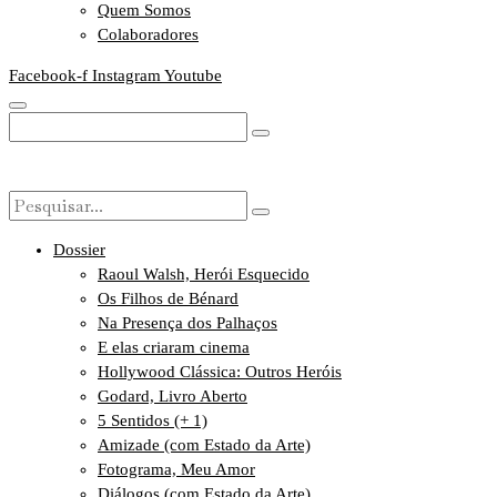
Quem Somos
Colaboradores
Facebook-f
Instagram
Youtube
Dossier
Raoul Walsh, Herói Esquecido
Os Filhos de Bénard
Na Presença dos Palhaços
E elas criaram cinema
Hollywood Clássica: Outros Heróis
Godard, Livro Aberto
5 Sentidos (+ 1)
Amizade (com Estado da Arte)
Fotograma, Meu Amor
Diálogos (com Estado da Arte)