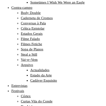
Sometimes I Wish We Were an Eagle
Contra-campo
Body Double
Caderneta de Cromos
Conversas à Pala
Crítica Epistolar
Estados Gerais
Filme Falado
Filmes Fetiche
Sopa de Planos
Steal a Still
Vai~e~Vem
Arquivo
Actualidades
Estado da Arte
Cadáver Esquisito
Entrevistas
Festivais
Córtex
Curtas Vila do Conde