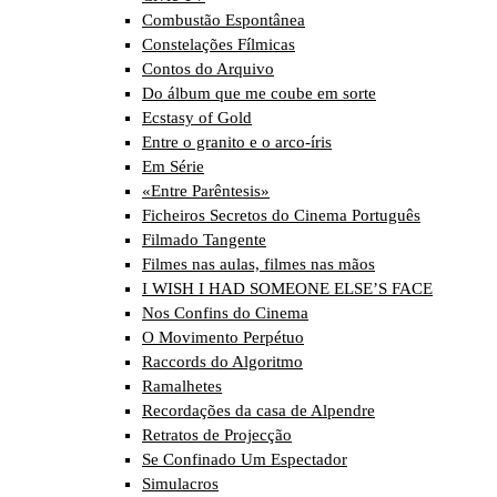
Combustão Espontânea
Constelações Fílmicas
Contos do Arquivo
Do álbum que me coube em sorte
Ecstasy of Gold
Entre o granito e o arco-íris
Em Série
«Entre Parêntesis»
Ficheiros Secretos do Cinema Português
Filmado Tangente
Filmes nas aulas, filmes nas mãos
I WISH I HAD SOMEONE ELSE’S FACE
Nos Confins do Cinema
O Movimento Perpétuo
Raccords do Algoritmo
Ramalhetes
Recordações da casa de Alpendre
Retratos de Projecção
Se Confinado Um Espectador
Simulacros