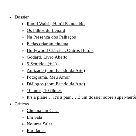
Dossier
Raoul Walsh, Herói Esquecido
Os Filhos de Bénard
Na Presença dos Palhaços
E elas criaram cinema
Hollywood Clássica: Outros Heróis
Godard, Livro Aberto
5 Sentidos (+ 1)
Amizade (com Estado da Arte)
Fotograma, Meu Amor
Diálogos (com Estado da Arte)
10 anos, 10 filmes
It’s a plane… It’s a pain… É um dossier sobre super-heró
Críticas
Cinema em Casa
Em Sala
Noutras Salas
Raridades