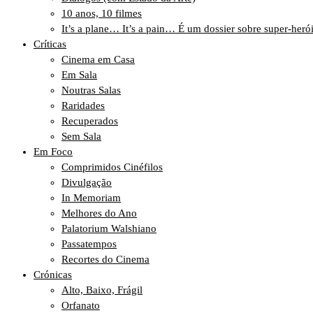
10 anos, 10 filmes
It’s a plane… It’s a pain… É um dossier sobre super-heró
Críticas
Cinema em Casa
Em Sala
Noutras Salas
Raridades
Recuperados
Sem Sala
Em Foco
Comprimidos Cinéfilos
Divulgação
In Memoriam
Melhores do Ano
Palatorium Walshiano
Passatempos
Recortes do Cinema
Crónicas
Alto, Baixo, Frágil
Orfanato