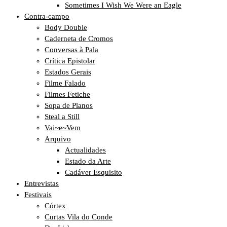
Sometimes I Wish We Were an Eagle
Contra-campo
Body Double
Caderneta de Cromos
Conversas à Pala
Crítica Epistolar
Estados Gerais
Filme Falado
Filmes Fetiche
Sopa de Planos
Steal a Still
Vai~e~Vem
Arquivo
Actualidades
Estado da Arte
Cadáver Esquisito
Entrevistas
Festivais
Córtex
Curtas Vila do Conde