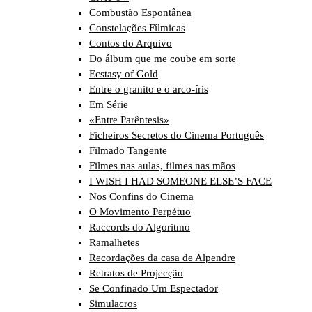
Combustão Espontânea
Constelações Fílmicas
Contos do Arquivo
Do álbum que me coube em sorte
Ecstasy of Gold
Entre o granito e o arco-íris
Em Série
«Entre Parêntesis»
Ficheiros Secretos do Cinema Português
Filmado Tangente
Filmes nas aulas, filmes nas mãos
I WISH I HAD SOMEONE ELSE’S FACE
Nos Confins do Cinema
O Movimento Perpétuo
Raccords do Algoritmo
Ramalhetes
Recordações da casa de Alpendre
Retratos de Projecção
Se Confinado Um Espectador
Simulacros