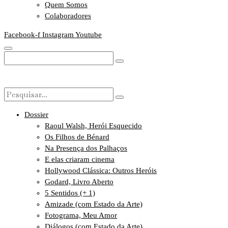
Quem Somos
Colaboradores
Facebook-f
Instagram
Youtube
Dossier
Raoul Walsh, Herói Esquecido
Os Filhos de Bénard
Na Presença dos Palhaços
E elas criaram cinema
Hollywood Clássica: Outros Heróis
Godard, Livro Aberto
5 Sentidos (+ 1)
Amizade (com Estado da Arte)
Fotograma, Meu Amor
Diálogos (com Estado da Arte)