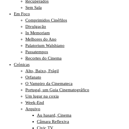
Recuperados
Sem Sala
Em Foco
Comprimidos Cinéfilos
Divulgação
In Memoriam
Melhores do Ano
Palatorium Walshiano
Passatempos
Recortes do Cinema
Crónicas
Alto, Baixo, Frágil
Orfanato
O Vampiro da Cinemateca
Portugal, um Guia Cinematográfico
Um lugar na coxia
Week-End
Arquivo
Au hasard, Cinema
Câmara Reflexiva
Civic TV