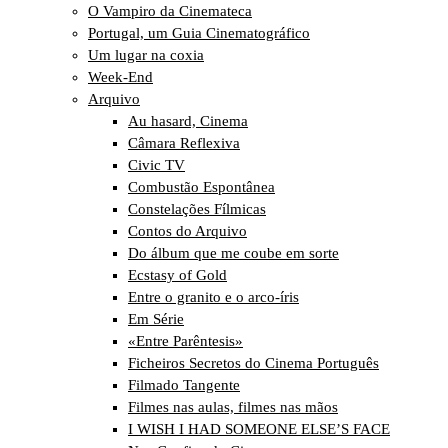
O Vampiro da Cinemateca
Portugal, um Guia Cinematográfico
Um lugar na coxia
Week-End
Arquivo
Au hasard, Cinema
Câmara Reflexiva
Civic TV
Combustão Espontânea
Constelações Fílmicas
Contos do Arquivo
Do álbum que me coube em sorte
Ecstasy of Gold
Entre o granito e o arco-íris
Em Série
«Entre Parêntesis»
Ficheiros Secretos do Cinema Português
Filmado Tangente
Filmes nas aulas, filmes nas mãos
I WISH I HAD SOMEONE ELSE’S FACE