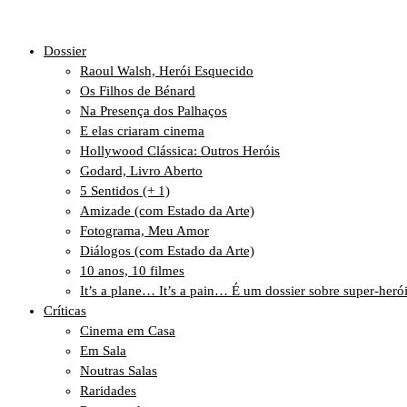
Dossier
Raoul Walsh, Herói Esquecido
Os Filhos de Bénard
Na Presença dos Palhaços
E elas criaram cinema
Hollywood Clássica: Outros Heróis
Godard, Livro Aberto
5 Sentidos (+ 1)
Amizade (com Estado da Arte)
Fotograma, Meu Amor
Diálogos (com Estado da Arte)
10 anos, 10 filmes
It’s a plane… It’s a pain… É um dossier sobre super-heró
Críticas
Cinema em Casa
Em Sala
Noutras Salas
Raridades