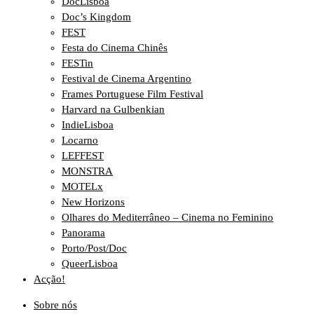
DocLisboa
Doc’s Kingdom
FEST
Festa do Cinema Chinês
FESTin
Festival de Cinema Argentino
Frames Portuguese Film Festival
Harvard na Gulbenkian
IndieLisboa
Locarno
LEFFEST
MONSTRA
MOTELx
New Horizons
Olhares do Mediterrâneo – Cinema no Feminino
Panorama
Porto/Post/Doc
QueerLisboa
Acção!
Sobre nós