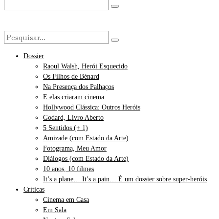
Dossier
Raoul Walsh, Herói Esquecido
Os Filhos de Bénard
Na Presença dos Palhaços
E elas criaram cinema
Hollywood Clássica: Outros Heróis
Godard, Livro Aberto
5 Sentidos (+ 1)
Amizade (com Estado da Arte)
Fotograma, Meu Amor
Diálogos (com Estado da Arte)
10 anos, 10 filmes
It’s a plane… It’s a pain… É um dossier sobre super-heróis
Críticas
Cinema em Casa
Em Sala