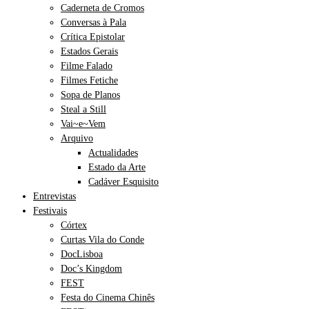
Caderneta de Cromos
Conversas à Pala
Crítica Epistolar
Estados Gerais
Filme Falado
Filmes Fetiche
Sopa de Planos
Steal a Still
Vai~e~Vem
Arquivo
Actualidades
Estado da Arte
Cadáver Esquisito
Entrevistas
Festivais
Córtex
Curtas Vila do Conde
DocLisboa
Doc’s Kingdom
FEST
Festa do Cinema Chinês