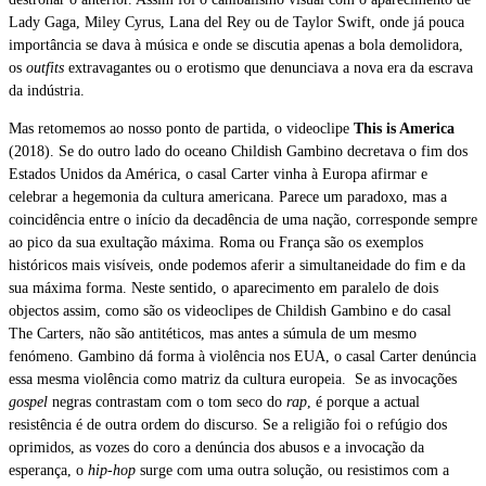
Lady Gaga, Miley Cyrus, Lana del Rey ou de Taylor Swift, onde já pouca
importância se dava à música e onde se discutia apenas a bola demolidora,
os
outfits
extravagantes ou o erotismo que denunciava a nova era da escrava
da indústria.
Mas retomemos ao nosso ponto de partida, o videoclipe
This is America
(2018). Se do outro lado do oceano Childish Gambino decretava o fim dos
Estados Unidos da América, o casal Carter vinha à Europa afirmar e
celebrar a hegemonia da cultura americana. Parece um paradoxo, mas a
coincidência entre o início da decadência de uma nação, corresponde sempre
ao pico da sua exultação máxima. Roma ou França são os exemplos
históricos mais visíveis, onde podemos aferir a simultaneidade do fim e da
sua máxima forma.
Neste sentido, o aparecimento em paralelo de dois
objectos assim, como são os videoclipes de Childish Gambino e do casal
The Carters, não são antitéticos, mas antes a súmula de um mesmo
fenómeno. Gambino dá forma à violência nos EUA, o casal Carter denúncia
essa mesma violência como matriz da cultura europeia.
Se as invocações
gospel
negras contrastam com o tom seco do
rap
, é porque a actual
resistência é de outra ordem do discurso. Se a religião foi o refúgio dos
oprimidos, as vozes do coro a denúncia dos abusos e a invocação da
esperança, o
hip-hop
surge com uma outra solução, ou resistimos com a