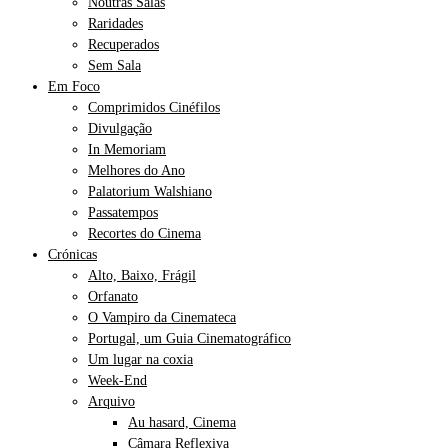
Noutras Salas
Raridades
Recuperados
Sem Sala
Em Foco
Comprimidos Cinéfilos
Divulgação
In Memoriam
Melhores do Ano
Palatorium Walshiano
Passatempos
Recortes do Cinema
Crónicas
Alto, Baixo, Frágil
Orfanato
O Vampiro da Cinemateca
Portugal, um Guia Cinematográfico
Um lugar na coxia
Week-End
Arquivo
Au hasard, Cinema
Câmara Reflexiva