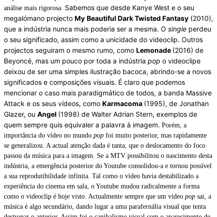
Sabemos que desde Kanye West e o seu
análise mais rigorosa.
megalómano projecto
My
Beautiful Dark Twisted Fantasy
(2010),
que a indústria nunca mais poderia ser a mesma. O
single
perdeu
o seu significado, assim como a unicidade do videoclip. Outros
projectos seguiram o mesmo rumo, como
Lemonade
(2016) de
Beyoncé, mas um pouco por toda a indústria
pop
o videoclipe
deixou de ser uma simples ilustração bacoca, abrindo-se a novos
significados e composições visuais. É claro que podemos
mencionar o caso mais paradigmático de todos, a banda Massive
Attack e os seus vídeos, como
Karmacoma
(1995), de Jonathan
Glazer, ou
Angel
(1998) de Walter Adrian Stern, exemplos de
quem sempre quis equivaler a palavra à imagem.
Porém, a
importância do vídeo no mundo
pop
foi muito posterior, mas rapidamente
se generalizou. A actual atenção dada é tanta, que o deslocamento do foco
passou da música para a imagem. Se a MTV possibilitou o nascimento desta
indústria, a emergência posterior do Youtube consolidou-a e tornou possível
a sua reprodutibilidade infinita. Tal como o vídeo havia destabilizado a
experiência do cinema em sala, o Youtube mudou radicalmente a forma
como o videoclip é hoje visto. Actualmente sempre que um vídeo
pop
sai, a
música é algo secundário, dando lugar a uma parafernália visual que tenta
destronar o anterior. Assim foi o canibalismo visual com o aparecimento de