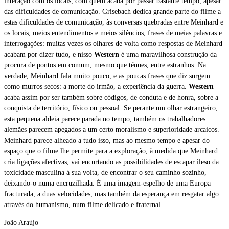
interação com os locais, com quem acaba por passar bastante tempo, apesar
das dificuldades de comunicação. Grisebach dedica grande parte do filme a
estas dificuldades de comunicação, às conversas quebradas entre Meinhard e
os locais, meios entendimentos e meios silêncios, frases de meias palavras e
interrogações: muitas vezes os olhares de volta como respostas de Meinhard
acabam por dizer tudo, e nisso
Western
é uma maravilhosa construção da
procura de pontos em comum, mesmo que ténues, entre estranhos. Na
verdade, Meinhard fala muito pouco, e as poucas frases que diz surgem
como murros secos: a morte do irmão, a experiência da guerra.
Western
acaba assim por ser também sobre códigos, de conduta e de honra, sobre a
conquista de território, físico ou pessoal. Se perante um olhar estrangeiro,
esta pequena aldeia parece parada no tempo, também os trabalhadores
alemães parecem apegados a um certo moralismo e superioridade arcaicos.
Meinhard parece alheado a tudo isso, mas ao mesmo tempo e apesar do
espaço que o filme lhe permite para a exploração, à medida que Meinhard
cria ligações afectivas, vai encurtando as possibilidades de escapar ileso da
toxicidade masculina à sua volta, de encontrar o seu caminho sozinho,
deixando-o numa encruzilhada. É uma imagem-espelho de uma Europa
fracturada, a duas velocidades, mas também da esperança em resgatar algo
através do humanismo, num filme delicado e fraternal.
João Araújo