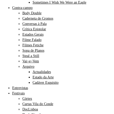
Sometimes I Wish We Were an Eagle
Contra-campo
Body Double
Caderneta de Cromos
Conversas à Pala
Crítica Epistolar
Estados Gerais
Filme Falado
Filmes Fetiche
Sopa de Planos
Steal a Still
Vai~e~Vem
Arquivo
Actualidades
Estado da Arte
Cadáver Esquisito
Entrevistas
Festivais
Córtex
Curtas Vila do Conde
DocLisboa