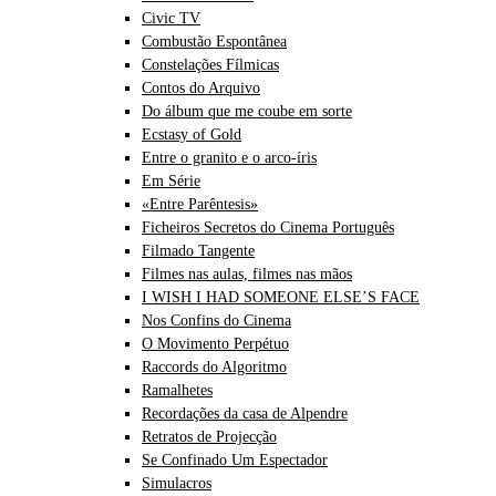
Civic TV
Combustão Espontânea
Constelações Fílmicas
Contos do Arquivo
Do álbum que me coube em sorte
Ecstasy of Gold
Entre o granito e o arco-íris
Em Série
«Entre Parêntesis»
Ficheiros Secretos do Cinema Português
Filmado Tangente
Filmes nas aulas, filmes nas mãos
I WISH I HAD SOMEONE ELSE’S FACE
Nos Confins do Cinema
O Movimento Perpétuo
Raccords do Algoritmo
Ramalhetes
Recordações da casa de Alpendre
Retratos de Projecção
Se Confinado Um Espectador
Simulacros