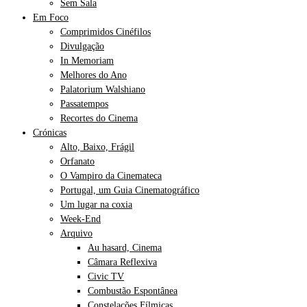
Sem Sala
Em Foco
Comprimidos Cinéfilos
Divulgação
In Memoriam
Melhores do Ano
Palatorium Walshiano
Passatempos
Recortes do Cinema
Crónicas
Alto, Baixo, Frágil
Orfanato
O Vampiro da Cinemateca
Portugal, um Guia Cinematográfico
Um lugar na coxia
Week-End
Arquivo
Au hasard, Cinema
Câmara Reflexiva
Civic TV
Combustão Espontânea
Constelações Fílmicas