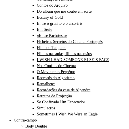
Contos do Arquivo
Do álbum que me coube em sorte
Ecstasy of Gold
Entre o granito e o arco-íris
Em Série
«Entre Parêntesis»
Ficheiros Secretos do Cinema Português
Filmado Tangente
Filmes nas aulas, filmes nas mãos
I WISH I HAD SOMEONE ELSE’S FACE
Nos Confins do Cinema
O Movimento Perpétuo
Raccords do Algoritmo
Ramalhetes
Recordações da casa de Alpendre
Retratos de Projecção
Se Confinado Um Espectador
Simulacros
Sometimes I Wish We Were an Eagle
Contra-campo
Body Double