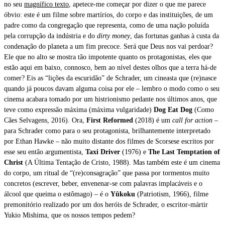
no seu
magnífico texto
, apetece-me começar por dizer o que me parece
óbvio: este é um filme sobre martírios, do corpo e das instituições, de um
padre como da congregação que representa, como de uma nação poluída
pela corrupção da indústria e do
dirty money
, das fortunas ganhas à custa da
condenação do planeta a um fim precoce. Será que Deus nos vai perdoar?
Ele que no alto se mostra tão impotente quanto os protagonistas, eles que
estão aqui em baixo, connosco, bem ao nível destes olhos que a terra há-de
comer? Eis as “lições da escuridão” de Schrader, um cineasta que (re)nasce
quando já poucos davam alguma coisa por ele – lembro o modo como o seu
cinema acabara tomado por um histrionismo pedante nos últimos anos, que
teve como expressão máxima (máxima vulgaridade)
Dog Eat Dog
(Como
Cães Selvagens, 2016). Ora,
First Reformed
(2018) é um
call for action
–
para Schrader como para o seu protagonista, brilhantemente interpretado
por Ethan Hawke – não muito distante dos filmes de Scorsese escritos por
esse seu então argumentista,
Taxi Driver
(1976) e
The Last Temptation of
Christ
(A Última Tentação de Cristo, 1988). Mas também este é um cinema
do corpo, um ritual de “(re)consagração” que passa por tormentos muito
concretos (escrever, beber, envenenar-se com palavras implacáveis e o
álcool que queima o estômago) – é o
Yûkoku
(Patriotism, 1966), filme
premonitório realizado por um dos heróis de Schrader, o escritor-mártir
Yukio Mishima, que os nossos tempos pedem?