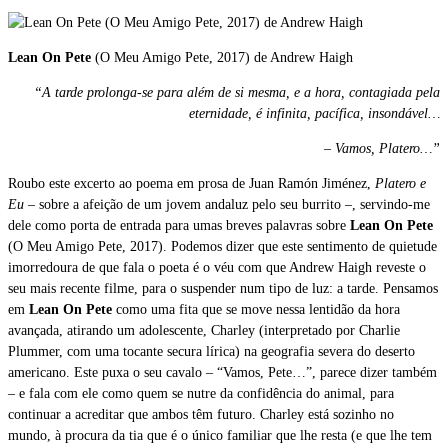
Lean On Pete
(O Meu Amigo Pete, 2017) de Andrew Haigh
“A tarde prolonga-se para além de si mesma, e a hora, contagiada pela
eternidade, é infinita, pacífica, insondável…
– Vamos, Platero…”
Roubo este excerto ao poema em prosa de Juan Ramón Jiménez,
Platero e
Eu
– sobre a afeição de um jovem andaluz pelo seu burrito –, servindo-me
dele como porta de entrada para umas breves palavras sobre
Lean On Pete
(O Meu Amigo Pete, 2017). Podemos dizer que este sentimento de quietude
imorredoura de que fala o poeta é o véu com que Andrew Haigh reveste o
seu mais recente filme, para o suspender num tipo de luz: a tarde. Pensamos
em
Lean On Pete
como uma fita que se move nessa lentidão da hora
avançada, atirando um adolescente, Charley (interpretado por Charlie
Plummer, com uma tocante secura lírica) na geografia severa do deserto
americano. Este puxa o seu cavalo – “Vamos, Pete…”, parece dizer também
– e fala com ele como quem se nutre da confidência do animal, para
continuar a acreditar que ambos têm futuro. Charley está sozinho no
mundo, à procura da tia que é o único familiar que lhe resta (e que lhe tem