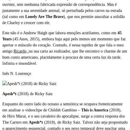
ouvinte, sem nenhuma fabricada expressão de correspondência. Mas é
justamente a sua serenidade animal, só perturbada pelos carros na estrada
(tal como em
Lonely Are The Brave
), que nos permite auscultar a solidão
de Charley e crescer com ele.
Este não é o Andrew Haigh que labora emoções acutilantes, como em
45
Years
(45 Anos, 2015), embora haja aqui pelo menos um momento que faz
apertar o músculo do coração. Contudo, é nessa tepidez de que fala o meu
amigo
Ricardo,
na sua carta ao realizador
, que lhe encontro o charme de um
bom conto americano, placidamente à procura de uma certa luz da tarde.
Infinita e insondável.
Inês N. Lourenço
Apesh*t
(2018) de Ricky Saiz
Enquanto do outro lado do oceano a semiótica se ocupava freneticamente
em analisar o videoclipe de Childsh Gambino –
This is America
(2018),
de Hiro Murai, e o seu cavaleiro do apocalipse, surge a contra resposta dos
The Carters em
Apesh*t
(2018), de Ricky Saiz. Talvez não seja propositado
o aparecimento sequencial, contudo o seu nexo temporal deve suscitar uma