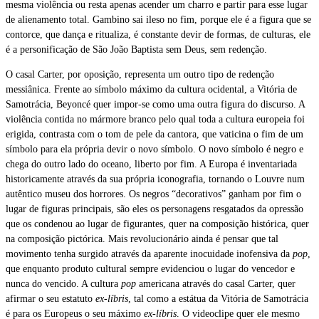
mesma violência ou resta apenas acender um charro e partir para esse lugar
de alienamento total. Gambino sai ileso no fim, porque ele é a figura que se
contorce, que dança e ritualiza, é constante devir de formas, de culturas, ele
é a personificação de São João Baptista sem Deus, sem redenção.
O casal Carter, por oposição, representa um outro tipo de redenção
messiânica. Frente ao símbolo máximo da cultura ocidental, a Vitória de
Samotrácia, Beyoncé quer impor-se como uma outra figura do discurso. A
violência contida no mármore branco pelo qual toda a cultura europeia foi
erigida, contrasta com o tom de pele da cantora, que vaticina o fim de um
símbolo para ela própria devir o novo símbolo. O novo símbolo é negro e
chega do outro lado do oceano, liberto por fim. A Europa é inventariada
historicamente através da sua própria iconografia, tornando o Louvre num
autêntico museu dos horrores. Os negros “decorativos” ganham por fim o
lugar de figuras principais, são eles os personagens resgatados da opressão
que os condenou ao lugar de figurantes, quer na composição histórica, quer
na composição pictórica.
Mais revolucionário ainda é pensar que tal
movimento tenha surgido através da aparente inocuidade inofensiva da
pop
,
que enquanto produto cultural sempre evidenciou o lugar do vencedor e
nunca do vencido. A cultura
pop
americana através do casal Carter, quer
afirmar o seu estatuto
ex-líbris
, tal como a estátua da Vitória de Samotrácia
é para os Europeus o seu máximo
ex-líbris
. O videoclipe quer ele mesmo