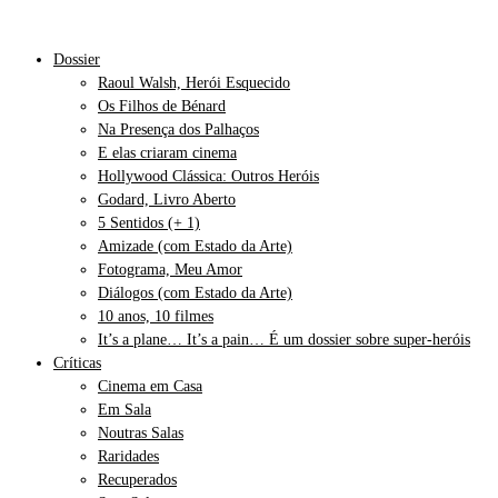
Dossier
Raoul Walsh, Herói Esquecido
Os Filhos de Bénard
Na Presença dos Palhaços
E elas criaram cinema
Hollywood Clássica: Outros Heróis
Godard, Livro Aberto
5 Sentidos (+ 1)
Amizade (com Estado da Arte)
Fotograma, Meu Amor
Diálogos (com Estado da Arte)
10 anos, 10 filmes
It’s a plane… It’s a pain… É um dossier sobre super-heróis
Críticas
Cinema em Casa
Em Sala
Noutras Salas
Raridades
Recuperados