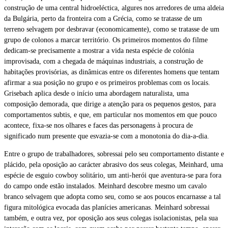
construção de uma central hidroeléctica, algures nos arredores de uma aldeia
da Bulgária, perto da fronteira com a Grécia, como se tratasse de um
terreno selvagem por desbravar (economicamente), como se tratasse de um
grupo de colonos a marcar território. Os primeiros momentos do filme
dedicam-se precisamente a mostrar a vida nesta espécie de colónia
improvisada, com a chegada de máquinas industriais, a construção de
habitações provisórias, as dinâmicas entre os diferentes homens que tentam
afirmar a sua posição no grupo e os primeiros problemas com os locais.
Grisebach aplica desde o início uma abordagem naturalista, uma
composição demorada, que dirige a atenção para os pequenos gestos, para
comportamentos subtis, e que, em particular nos momentos em que pouco
acontece, fixa-se nos olhares e faces das personagens à procura de
significado num presente que esvazia-se com a monotonia do dia-a-dia.
Entre o grupo de trabalhadores, sobressai pelo seu comportamento distante e
plácido, pela oposição ao carácter abrasivo dos seus colegas, Meinhard, uma
espécie de esguio cowboy solitário, um anti-herói que aventura-se para fora
do campo onde estão instalados. Meinhard descobre mesmo um cavalo
branco selvagem que adopta como seu, como se aos poucos encarnasse a tal
figura mitológica evocada das planícies americanas. Meinhard sobressai
também, e outra vez, por oposição aos seus colegas isolacionistas, pela sua