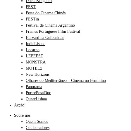
Doc’s Kingdom
FEST
Festa do Cinema Chinês
FESTin
Festival de Cinema Argentino
Frames Portuguese Film Festival
Harvard na Gulbenkian
IndieLisboa
Locarno
LEFFEST
MONSTRA
MOTELx
New Horizons
Olhares do Mediterrâneo – Cinema no Feminino
Panorama
Porto/Post/Doc
QueerLisboa
Acção!
Sobre nós
Quem Somos
Colaboradores