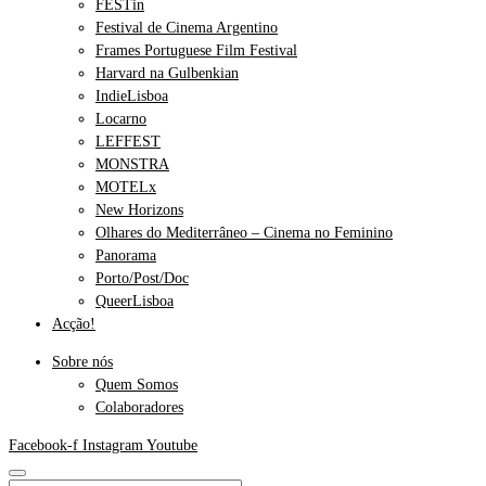
FESTin
Festival de Cinema Argentino
Frames Portuguese Film Festival
Harvard na Gulbenkian
IndieLisboa
Locarno
LEFFEST
MONSTRA
MOTELx
New Horizons
Olhares do Mediterrâneo – Cinema no Feminino
Panorama
Porto/Post/Doc
QueerLisboa
Acção!
Sobre nós
Quem Somos
Colaboradores
Facebook-f
Instagram
Youtube