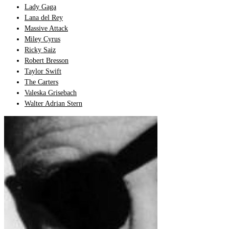
Lady Gaga
Lana del Rey
Massive Attack
Miley Cyrus
Ricky Saiz
Robert Bresson
Taylor Swift
The Carters
Valeska Grisebach
Walter Adrian Stern