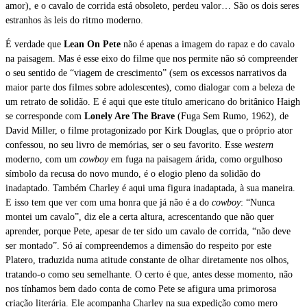
amor), e o cavalo de corrida está obsoleto, perdeu valor… São os dois seres
estranhos às leis do ritmo moderno.
É verdade que
Lean On Pete
não é apenas a imagem do rapaz e do cavalo
na paisagem. Mas é esse eixo do filme que nos permite não só compreender
o seu sentido de “viagem de crescimento” (sem os excessos narrativos da
maior parte dos filmes sobre adolescentes), como dialogar com a beleza de
um retrato de solidão. E é aqui que este título americano do britânico Haigh
se corresponde com
Lonely Are The Brave
(Fuga Sem Rumo, 1962), de
David Miller, o filme protagonizado por Kirk Douglas, que o próprio ator
confessou, no seu livro de memórias, ser o seu favorito. Esse
western
moderno, com um
cowboy
em fuga na paisagem árida, como orgulhoso
símbolo da recusa do novo mundo, é o elogio pleno da solidão do
inadaptado. Também Charley é aqui uma figura inadaptada, à sua maneira.
E isso tem que ver com uma honra que já não é a do
cowboy
: “Nunca
montei um cavalo”, diz ele a certa altura, acrescentando que não quer
aprender, porque Pete, apesar de ter sido um cavalo de corrida, “não deve
ser montado”. Só aí compreendemos a dimensão do respeito por este
Platero, traduzida numa atitude constante de olhar diretamente nos olhos,
tratando-o como seu semelhante. O certo é que, antes desse momento, não
nos tínhamos bem dado conta de como Pete se afigura uma primorosa
criação literária. Ele acompanha Charley na sua expedição como mero