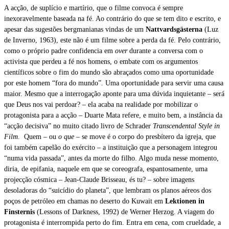
A acção, de suplício e martírio, que o filme convoca é sempre
inexoravelmente baseada na fé. Ao contrário do que se tem dito e escrito, e
apesar das sugestões bergmanianas vindas de um
Nattvardsgästerna
(Luz
de Inverno, 1963), este não é um filme sobre a perda da fé. Pelo contrário,
como o próprio padre confidencia em
over
durante a conversa com o
activista que perdeu a fé nos homens, o embate com os argumentos
científicos sobre o fim do mundo são abraçados como uma oportunidade
por este homem “fora do mundo”. Uma oportunidade para servir uma causa
maior. Mesmo que a interrogação aponte para uma dúvida inquietante – será
que Deus nos vai perdoar? – ela acaba na realidade por mobilizar o
protagonista para a acção – Duarte Mata refere, e muito bem, a instância da
“acção decisiva” no muito citado livro de Schrader
Transcendental Style in
Film
. Quem – ou
o que
– se move é o corpo do presbítero da igreja, que
foi também capelão do exército – a instituição que a personagem integrou
“numa vida passada”, antes da morte do filho. Algo muda nesse momento,
diria, de epifania, naquele em que se coreografa, espantosamente, uma
projecção cósmica – Jean-Claude Brisseau, és tu? – sobre imagens
desoladoras do “suicídio do planeta”, que lembram os planos aéreos dos
poços de petróleo em chamas no deserto do Kuwait em
Lektionen in
Finsternis
(Lessons of Darkness, 1992) de Werner Herzog. A viagem do
protagonista é interrompida perto do fim. Entra em cena, com crueldade, a