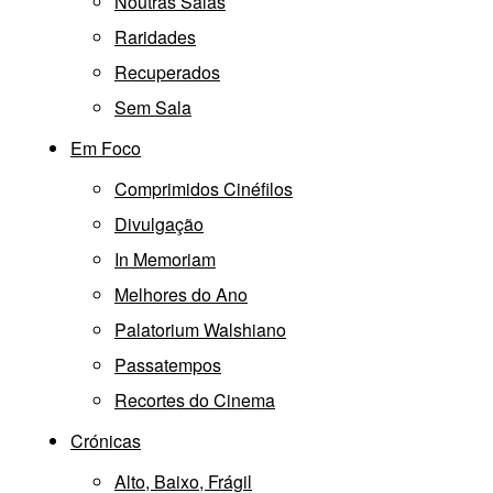
Noutras Salas
Raridades
Recuperados
Sem Sala
Em Foco
Comprimidos Cinéfilos
Divulgação
In Memoriam
Melhores do Ano
Palatorium Walshiano
Passatempos
Recortes do Cinema
Crónicas
Alto, Baixo, Frágil