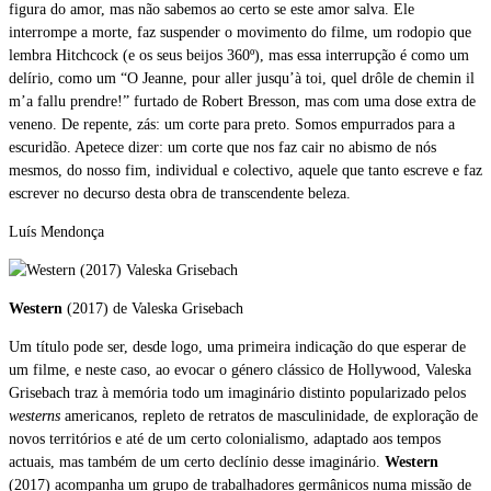
figura do amor, mas não sabemos ao certo se este amor salva. Ele
interrompe a morte, faz suspender o movimento do filme, um rodopio que
lembra Hitchcock (e os seus beijos 360º), mas essa interrupção é como um
delírio, como um “O Jeanne, pour aller jusqu’à toi, quel drôle de chemin il
m’a fallu prendre!” furtado de Robert Bresson, mas com uma dose extra de
veneno. De repente, zás: um corte para preto. Somos empurrados para a
escuridão. Apetece dizer: um corte que nos faz cair no abismo de nós
mesmos, do nosso fim, individual e colectivo, aquele que tanto escreve e faz
escrever no decurso desta obra de transcendente beleza.
Luís Mendonça
Western
(2017) de Valeska Grisebach
Um título pode ser, desde logo, uma primeira indicação do que esperar de
um filme, e neste caso, ao evocar o género clássico de Hollywood, Valeska
Grisebach traz à memória todo um imaginário distinto popularizado pelos
westerns
americanos, repleto de retratos de masculinidade, de exploração de
novos territórios e até de um certo colonialismo, adaptado aos tempos
actuais, mas também de um certo declínio desse imaginário.
Western
(2017) acompanha um grupo de trabalhadores germânicos numa missão de