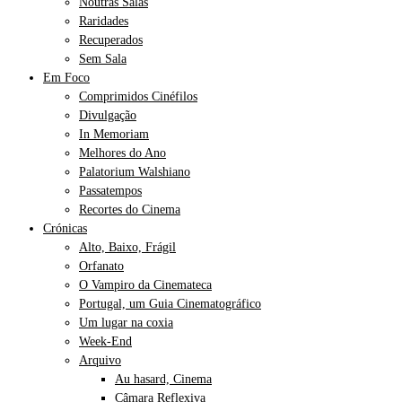
Noutras Salas
Raridades
Recuperados
Sem Sala
Em Foco
Comprimidos Cinéfilos
Divulgação
In Memoriam
Melhores do Ano
Palatorium Walshiano
Passatempos
Recortes do Cinema
Crónicas
Alto, Baixo, Frágil
Orfanato
O Vampiro da Cinemateca
Portugal, um Guia Cinematográfico
Um lugar na coxia
Week-End
Arquivo
Au hasard, Cinema
Câmara Reflexiva