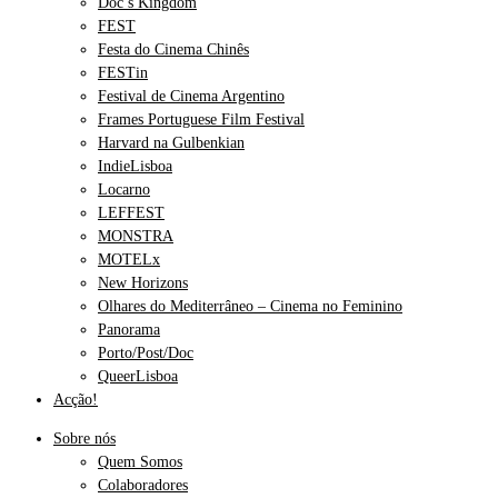
Doc’s Kingdom
FEST
Festa do Cinema Chinês
FESTin
Festival de Cinema Argentino
Frames Portuguese Film Festival
Harvard na Gulbenkian
IndieLisboa
Locarno
LEFFEST
MONSTRA
MOTELx
New Horizons
Olhares do Mediterrâneo – Cinema no Feminino
Panorama
Porto/Post/Doc
QueerLisboa
Acção!
Sobre nós
Quem Somos
Colaboradores