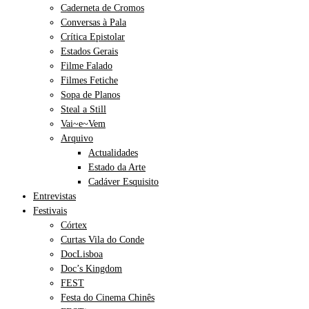
Caderneta de Cromos
Conversas à Pala
Crítica Epistolar
Estados Gerais
Filme Falado
Filmes Fetiche
Sopa de Planos
Steal a Still
Vai~e~Vem
Arquivo
Actualidades
Estado da Arte
Cadáver Esquisito
Entrevistas
Festivais
Córtex
Curtas Vila do Conde
DocLisboa
Doc’s Kingdom
FEST
Festa do Cinema Chinês