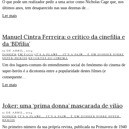
O que pode um realizador pedir a uma actor como Nicholas Cage que, nos
últimos anos, tem desaparecido nas suas dezenas de…
Ler mais
Manuel Cintra Ferreira: o crítico da cinefilia e
da ‘BDfilia’
25 DE ABRIL, 2024
DOSSIER
·
EM FOCO
·
IT'S A PLANE... IT'S A PAIN... É UM DOSSIER SOBRE
SUPER-HERÓIS
·
RECORTES DO CINEMA
Um dos lugares-comuns do entendimento social do fenómeno do cinema de
super-heróis é a dicotomia entre a popularidade destes filmes (e
consequente…
Ler mais
Joker: uma ‘prima donna’ mascarada de vilão
21 DE ABRIL, 2024
DOSSIER
·
IT'S A PLANE... IT'S A PAIN... É UM DOSSIER SOBRE SUPER-
HERÓIS
No primeiro número da sua própria revista, publicada na Primavera de 1940