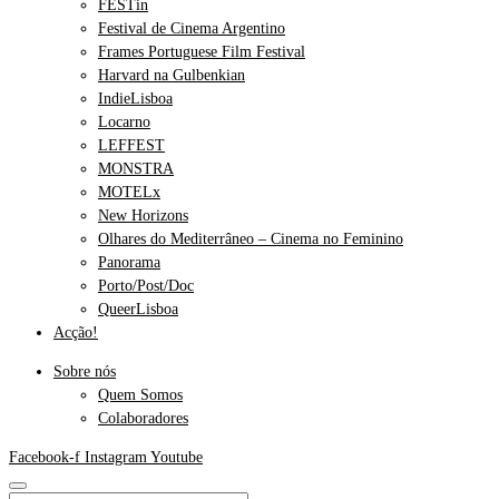
FESTin
Festival de Cinema Argentino
Frames Portuguese Film Festival
Harvard na Gulbenkian
IndieLisboa
Locarno
LEFFEST
MONSTRA
MOTELx
New Horizons
Olhares do Mediterrâneo – Cinema no Feminino
Panorama
Porto/Post/Doc
QueerLisboa
Acção!
Sobre nós
Quem Somos
Colaboradores
Facebook-f
Instagram
Youtube