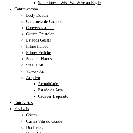
Sometimes I Wish We Were an Eagle
Contra-campo
Body Double
Caderneta de Cromos
Conversas à Pala
Crítica Epistolar
Estados Gerais
Filme Falado
Filmes Fetiche
Sopa de Planos
Steal a Still
Vai~e~Vem
Arquivo
Actualidades
Estado da Arte
Cadáver Esquisito
Entrevistas
Festivais
Córtex
Curtas Vila do Conde
DocLisboa