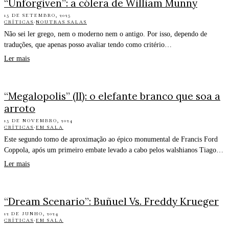
“Unforgiven”: a cólera de William Munny
15 DE SETEMBRO, 2025
CRÍTICAS
·
NOUTRAS SALAS
Não sei ler grego, nem o moderno nem o antigo. Por isso, dependo de
traduções, que apenas posso avaliar tendo como critério…
Ler mais
“Megalopolis” (II): o elefante branco que soa a
arroto
15 DE NOVEMBRO, 2024
CRÍTICAS
·
EM SALA
Este segundo tomo de aproximação ao épico monumental de Francis Ford
Coppola, após um primeiro embate levado a cabo pelos walshianos Tiago…
Ler mais
“Dream Scenario”: Buñuel Vs. Freddy Krueger
12 DE JUNHO, 2024
CRÍTICAS
·
EM SALA