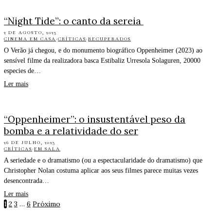
“Night Tide”: o canto da sereia
2 DE AGOSTO, 2023
CINEMA EM CASA
·
CRÍTICAS
·
RECUPERADOS
O Verão já chegou, e do monumento biográfico Oppenheimer (2023) ao
sensível filme da realizadora basca Estibaliz Urresola Solaguren, 20000
especies de…
Ler mais
“Oppenheimer”: o insustentável peso da
bomba e a relatividade do ser
26 DE JULHO, 2023
CRÍTICAS
·
EM SALA
A seriedade e o dramatismo (ou a espectacularidade do dramatismo) que
Christopher Nolan costuma aplicar aos seus filmes parece muitas vezes
desencontrada…
Ler mais
1
2
3
…
6
Próximo