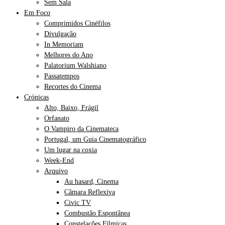
Sem Sala
Em Foco
Comprimidos Cinéfilos
Divulgação
In Memoriam
Melhores do Ano
Palatorium Walshiano
Passatempos
Recortes do Cinema
Crónicas
Alto, Baixo, Frágil
Orfanato
O Vampiro da Cinemateca
Portugal, um Guia Cinematográfico
Um lugar na coxia
Week-End
Arquivo
Au hasard, Cinema
Câmara Reflexiva
Civic TV
Combustão Espontânea
Constelações Fílmicas