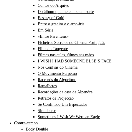
Contos do Arquivo
Do álbum que me coube em sorte
Ecstasy of Gold
Entre o granito e o arco-íris
Em Série
«Entre Parêntesis»
Ficheiros Secretos do Cinema Português
Filmado Tangente
Filmes nas aulas, filmes nas mãos
I WISH I HAD SOMEONE ELSE’S FACE
Nos Confins do Cinema
O Movimento Perpétuo
Raccords do Algoritmo
Ramalhetes
Recordações da casa de Alpendre
Retratos de Projecção
Se Confinado Um Espectador
Simulacros
Sometimes I Wish We Were an Eagle
Contra-campo
Body Double