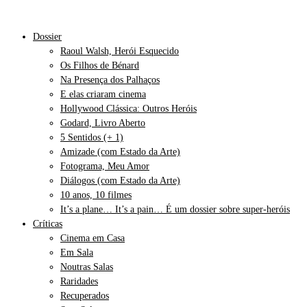
Dossier
Raoul Walsh, Herói Esquecido
Os Filhos de Bénard
Na Presença dos Palhaços
E elas criaram cinema
Hollywood Clássica: Outros Heróis
Godard, Livro Aberto
5 Sentidos (+ 1)
Amizade (com Estado da Arte)
Fotograma, Meu Amor
Diálogos (com Estado da Arte)
10 anos, 10 filmes
It’s a plane… It’s a pain… É um dossier sobre super-heróis
Críticas
Cinema em Casa
Em Sala
Noutras Salas
Raridades
Recuperados