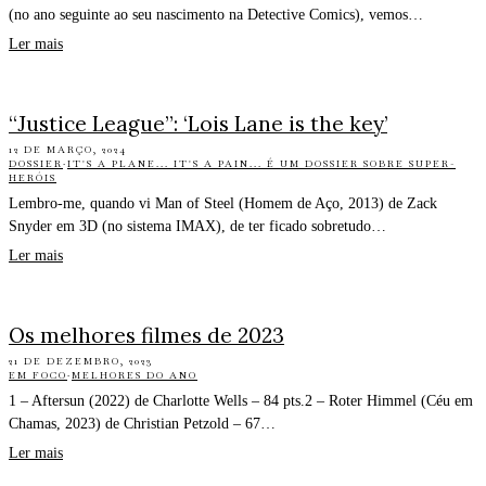
(no ano seguinte ao seu nascimento na Detective Comics), vemos…
Ler mais
“Justice League”: ‘Lois Lane is the key’
12 DE MARÇO, 2024
DOSSIER
·
IT'S A PLANE... IT'S A PAIN... É UM DOSSIER SOBRE SUPER-
HERÓIS
Lembro-me, quando vi Man of Steel (Homem de Aço, 2013) de Zack
Snyder em 3D (no sistema IMAX), de ter ficado sobretudo…
Ler mais
Os melhores filmes de 2023
21 DE DEZEMBRO, 2023
EM FOCO
·
MELHORES DO ANO
1 – Aftersun (2022) de Charlotte Wells – 84 pts.2 – Roter Himmel (Céu em
Chamas, 2023) de Christian Petzold – 67…
Ler mais