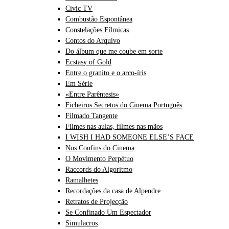
Civic TV
Combustão Espontânea
Constelações Fílmicas
Contos do Arquivo
Do álbum que me coube em sorte
Ecstasy of Gold
Entre o granito e o arco-íris
Em Série
«Entre Parêntesis»
Ficheiros Secretos do Cinema Português
Filmado Tangente
Filmes nas aulas, filmes nas mãos
I WISH I HAD SOMEONE ELSE’S FACE
Nos Confins do Cinema
O Movimento Perpétuo
Raccords do Algoritmo
Ramalhetes
Recordações da casa de Alpendre
Retratos de Projecção
Se Confinado Um Espectador
Simulacros