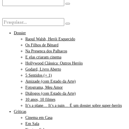
Dossier
Raoul Walsh, Herói Esquecido
Os Filhos de Bénard
Na Presença dos Palhaços
E elas criaram cinema
Hollywood Clássica: Outros Heróis
Godard, Livro Aberto
5 Sentidos (+ 1)
Amizade (com Estado da Arte)
Fotograma, Meu Amor
Diálogos (com Estado da Arte)
10 anos, 10 filmes
It’s a plane… It’s a pain… É um dossier sobre super-heróis
Críticas
Cinema em Casa
Em Sala