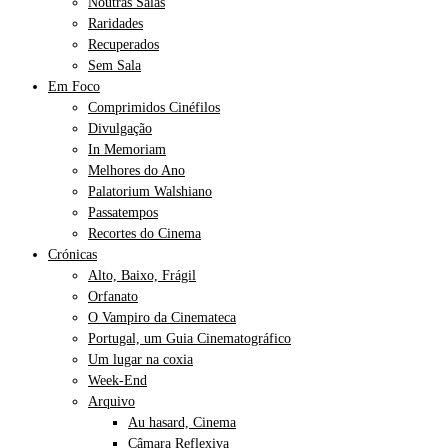
Noutras Salas
Raridades
Recuperados
Sem Sala
Em Foco
Comprimidos Cinéfilos
Divulgação
In Memoriam
Melhores do Ano
Palatorium Walshiano
Passatempos
Recortes do Cinema
Crónicas
Alto, Baixo, Frágil
Orfanato
O Vampiro da Cinemateca
Portugal, um Guia Cinematográfico
Um lugar na coxia
Week-End
Arquivo
Au hasard, Cinema
Câmara Reflexiva