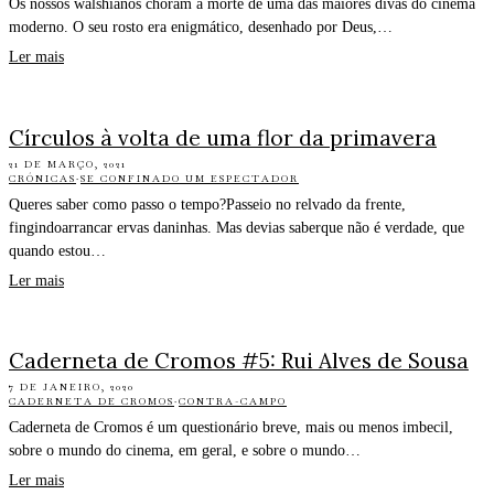
Os nossos walshianos choram a morte de uma das maiores divas do cinema
moderno. O seu rosto era enigmático, desenhado por Deus,…
Ler mais
Círculos à volta de uma flor da primavera
21 DE MARÇO, 2021
CRÓNICAS
·
SE CONFINADO UM ESPECTADOR
Queres saber como passo o tempo?Passeio no relvado da frente,
fingindoarrancar ervas daninhas. Mas devias saberque não é verdade, que
quando estou…
Ler mais
Caderneta de Cromos #5: Rui Alves de Sousa
7 DE JANEIRO, 2020
CADERNETA DE CROMOS
·
CONTRA-CAMPO
Caderneta de Cromos é um questionário breve, mais ou menos imbecil,
sobre o mundo do cinema, em geral, e sobre o mundo…
Ler mais