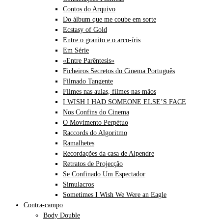
Contos do Arquivo
Do álbum que me coube em sorte
Ecstasy of Gold
Entre o granito e o arco-íris
Em Série
«Entre Parêntesis»
Ficheiros Secretos do Cinema Português
Filmado Tangente
Filmes nas aulas, filmes nas mãos
I WISH I HAD SOMEONE ELSE’S FACE
Nos Confins do Cinema
O Movimento Perpétuo
Raccords do Algoritmo
Ramalhetes
Recordações da casa de Alpendre
Retratos de Projecção
Se Confinado Um Espectador
Simulacros
Sometimes I Wish We Were an Eagle
Contra-campo
Body Double