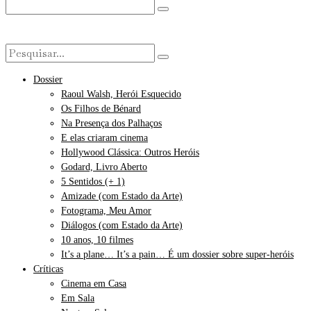
Dossier
Raoul Walsh, Herói Esquecido
Os Filhos de Bénard
Na Presença dos Palhaços
E elas criaram cinema
Hollywood Clássica: Outros Heróis
Godard, Livro Aberto
5 Sentidos (+ 1)
Amizade (com Estado da Arte)
Fotograma, Meu Amor
Diálogos (com Estado da Arte)
10 anos, 10 filmes
It’s a plane… It’s a pain… É um dossier sobre super-heróis
Críticas
Cinema em Casa
Em Sala