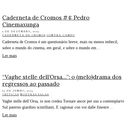
Caderneta de Cromos #4: Pedro
Cinemaxunga
2 DE DEZEMBRO, 2019
CADERNETA DE CROMOS
·
CONTRA-CAMPO
Caderneta de Cromos é um questionário breve, mais ou menos imbecil,
sobre o mundo do cinema, em geral, e sobre o mundo em…
Ler mais
“Vaghe stelle dell’Orsa…”: o (melo)drama dos
regressos ao passado
25 DE JUNHO, 2019
CRÍTICAS
·
NOUTRAS SALAS
Vaghe stelle dell’Orsa, io non credea Tornare ancor per uso a contemplarvi
Sul paterno giardino scintillanti, E ragionar con voi dalle finestre…
Ler mais