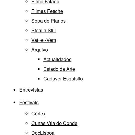
Filme Falado
Filmes Fetiche
Sopa de Planos
Steal a Still
Vai~e~Vem
Arquivo
Actualidades
Estado da Arte
Cadáver Esquisito
Entrevistas
Festivais
Córtex
Curtas Vila do Conde
DocLisboa