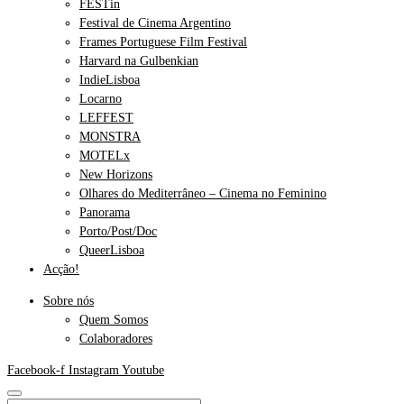
FESTin
Festival de Cinema Argentino
Frames Portuguese Film Festival
Harvard na Gulbenkian
IndieLisboa
Locarno
LEFFEST
MONSTRA
MOTELx
New Horizons
Olhares do Mediterrâneo – Cinema no Feminino
Panorama
Porto/Post/Doc
QueerLisboa
Acção!
Sobre nós
Quem Somos
Colaboradores
Facebook-f
Instagram
Youtube