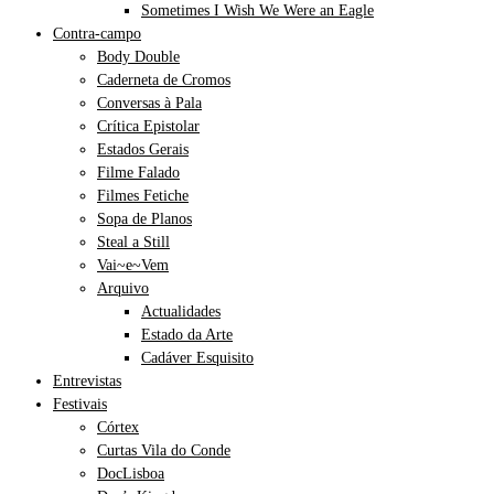
Sometimes I Wish We Were an Eagle
Contra-campo
Body Double
Caderneta de Cromos
Conversas à Pala
Crítica Epistolar
Estados Gerais
Filme Falado
Filmes Fetiche
Sopa de Planos
Steal a Still
Vai~e~Vem
Arquivo
Actualidades
Estado da Arte
Cadáver Esquisito
Entrevistas
Festivais
Córtex
Curtas Vila do Conde
DocLisboa