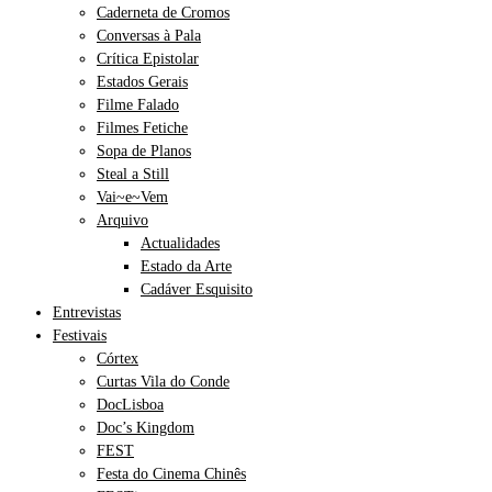
Caderneta de Cromos
Conversas à Pala
Crítica Epistolar
Estados Gerais
Filme Falado
Filmes Fetiche
Sopa de Planos
Steal a Still
Vai~e~Vem
Arquivo
Actualidades
Estado da Arte
Cadáver Esquisito
Entrevistas
Festivais
Córtex
Curtas Vila do Conde
DocLisboa
Doc’s Kingdom
FEST
Festa do Cinema Chinês