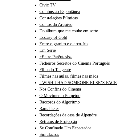
Civic TV
Combustão Espontânea
Constelações Fílmicas
Contos do Arquivo
Do álbum que me coube em sorte
Ecstasy of Gold
Entre o granito e o arco-íris
Em Série
«Entre Parêntesis»
Ficheiros Secretos do Cinema Português
Filmado Tangente
Filmes nas aulas, filmes nas mãos
I WISH I HAD SOMEONE ELSE’S FACE
Nos Confins do Cinema
O Movimento Perpétuo
Raccords do Algoritmo
Ramalhetes
Recordações da casa de Alpendre
Retratos de Projecção
Se Confinado Um Espectador
Simulacros