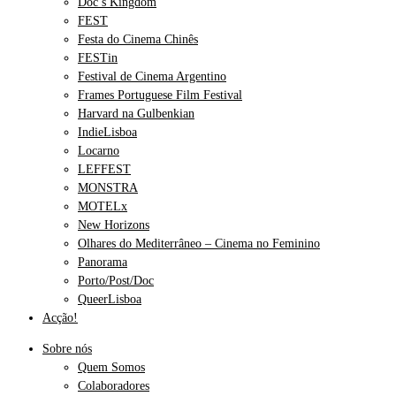
Doc’s Kingdom
FEST
Festa do Cinema Chinês
FESTin
Festival de Cinema Argentino
Frames Portuguese Film Festival
Harvard na Gulbenkian
IndieLisboa
Locarno
LEFFEST
MONSTRA
MOTELx
New Horizons
Olhares do Mediterrâneo – Cinema no Feminino
Panorama
Porto/Post/Doc
QueerLisboa
Acção!
Sobre nós
Quem Somos
Colaboradores