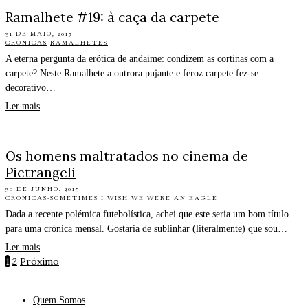
Ramalhete #19: à caça da carpete
31 DE MAIO, 2017
CRÓNICAS
·
RAMALHETES
A eterna pergunta da erótica de andaime: condizem as cortinas com a
carpete? Neste Ramalhete a outrora pujante e feroz carpete fez-se
decorativo…
Ler mais
Os homens maltratados no cinema de
Pietrangeli
30 DE JUNHO, 2015
CRÓNICAS
·
SOMETIMES I WISH WE WERE AN EAGLE
Dada a recente polémica futebolística, achei que este seria um bom título
para uma crónica mensal. Gostaria de sublinhar (literalmente) que sou…
Ler mais
1
2
Próximo
Quem Somos