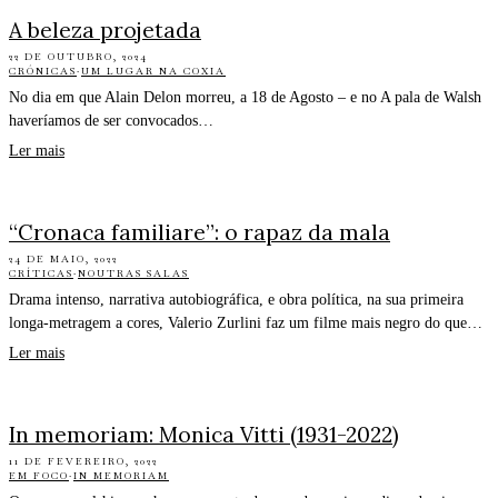
A beleza projetada
22 DE OUTUBRO, 2024
CRÓNICAS
·
UM LUGAR NA COXIA
No dia em que Alain Delon morreu, a 18 de Agosto – e no A pala de Walsh
haveríamos de ser convocados…
Ler mais
“Cronaca familiare”: o rapaz da mala
24 DE MAIO, 2022
CRÍTICAS
·
NOUTRAS SALAS
Drama intenso, narrativa autobiográfica, e obra política, na sua primeira
longa-metragem a cores, Valerio Zurlini faz um filme mais negro do que…
Ler mais
In memoriam: Monica Vitti (1931-2022)
11 DE FEVEREIRO, 2022
EM FOCO
·
IN MEMORIAM