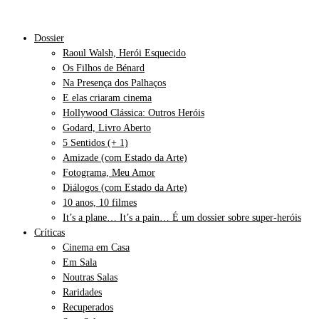
Dossier
Raoul Walsh, Herói Esquecido
Os Filhos de Bénard
Na Presença dos Palhaços
E elas criaram cinema
Hollywood Clássica: Outros Heróis
Godard, Livro Aberto
5 Sentidos (+ 1)
Amizade (com Estado da Arte)
Fotograma, Meu Amor
Diálogos (com Estado da Arte)
10 anos, 10 filmes
It’s a plane… It’s a pain… É um dossier sobre super-heróis
Críticas
Cinema em Casa
Em Sala
Noutras Salas
Raridades
Recuperados