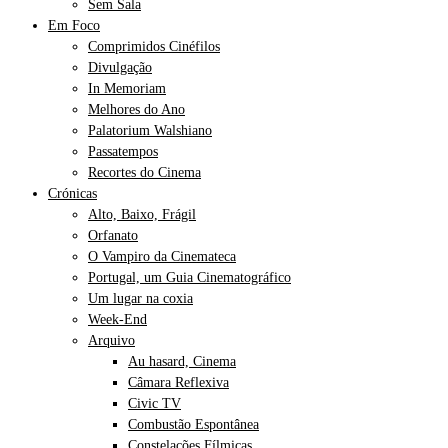
Sem Sala
Em Foco
Comprimidos Cinéfilos
Divulgação
In Memoriam
Melhores do Ano
Palatorium Walshiano
Passatempos
Recortes do Cinema
Crónicas
Alto, Baixo, Frágil
Orfanato
O Vampiro da Cinemateca
Portugal, um Guia Cinematográfico
Um lugar na coxia
Week-End
Arquivo
Au hasard, Cinema
Câmara Reflexiva
Civic TV
Combustão Espontânea
Constelações Fílmicas