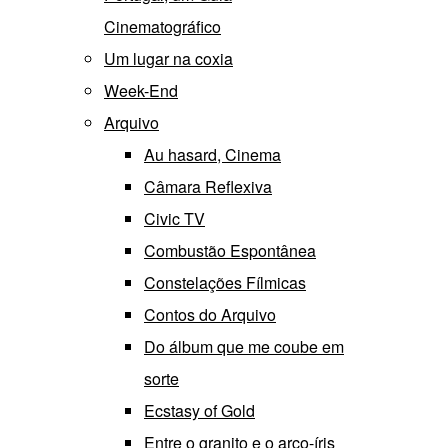
Cinematográfico
Um lugar na coxia
Week-End
Arquivo
Au hasard, Cinema
Câmara Reflexiva
Civic TV
Combustão Espontânea
Constelações Fílmicas
Contos do Arquivo
Do álbum que me coube em
sorte
Ecstasy of Gold
Entre o granito e o arco-íris