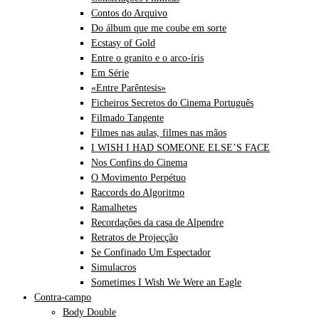
Contos do Arquivo
Do álbum que me coube em sorte
Ecstasy of Gold
Entre o granito e o arco-íris
Em Série
«Entre Parêntesis»
Ficheiros Secretos do Cinema Português
Filmado Tangente
Filmes nas aulas, filmes nas mãos
I WISH I HAD SOMEONE ELSE’S FACE
Nos Confins do Cinema
O Movimento Perpétuo
Raccords do Algoritmo
Ramalhetes
Recordações da casa de Alpendre
Retratos de Projecção
Se Confinado Um Espectador
Simulacros
Sometimes I Wish We Were an Eagle
Contra-campo
Body Double