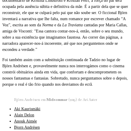
documentário de Kristina Lindström e Kristian Petri, a força do pai será
ocupada pela ausência súbita e definitiva da mãe. É a partir dela que se quer
reconstruir, ele que se culpará pelo pai que não soube ser. O ficcional Björn
inventará a narrativa que lhe falta, num romance por escrever chamado “A
Voz”, escrita ao som da
Norma
e da
La Traviatta
cantadas por Maria Callas,
amiga de Visconti: “Essa cantora contar-nos-á, então, sobre o seu mundo,
sobre a sua existência que imaginamos faustosa. Ao correr das páginas, a
narradora aparecer-nos-á incoerente, até que nos perguntemos onde se
escondeu a verdade.”
Foi também assim com a substituição continuada de Tadzio no lugar de
Björn Andrésen e, provavelmente nunca nos interrogámos como o cinema
constrói obituários ainda em vida, que confortam e descomprometem os
nossos fantasmas e fantasias. Sobretudo, nunca perguntamos sobre o depois,
porque o real é tão frio quando nos desviamos do ecrã.
Björn Andrésen em
Midsommar
(2019) de Ari Aster
Aki Kaurismäki
Alain Delon
Anouk Aimée
Bjorn Andrésen