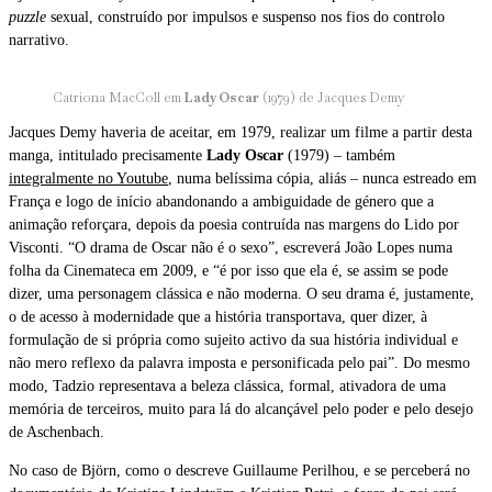
puzzle
sexual, construído por impulsos e suspenso nos fios do controlo
narrativo.
Catriona MacColl em
Lady Oscar
(1979) de Jacques Demy
Jacques Demy haveria de aceitar, em 1979, realizar um filme a partir desta
manga, intitulado precisamente
Lady Oscar
(1979) – também
integralmente no Youtube
, numa belíssima cópia, aliás – nunca estreado em
França e logo de início abandonando a ambiguidade de género que a
animação reforçara, depois da poesia contruída nas margens do Lido por
Visconti. “O drama de Oscar não é o sexo”, escreverá João Lopes numa
folha da Cinemateca em 2009, e “é por isso que ela é, se assim se pode
dizer, uma personagem clássica e não moderna. O seu drama é, justamente,
o de acesso à modernidade que a história transportava, quer dizer, à
formulação de si própria como sujeito activo da sua história individual e
não mero reflexo da palavra imposta e personificada pelo pai”. Do mesmo
modo, Tadzio representava a beleza clássica, formal, ativadora de uma
memória de terceiros, muito para lá do alcançável pelo poder e pelo desejo
de Aschenbach.
No caso de Björn, como o descreve Guillaume Perilhou, e se perceberá no