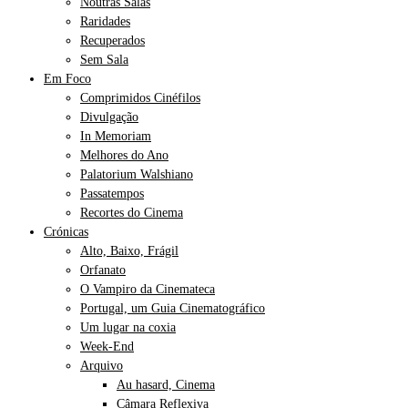
Noutras Salas
Raridades
Recuperados
Sem Sala
Em Foco
Comprimidos Cinéfilos
Divulgação
In Memoriam
Melhores do Ano
Palatorium Walshiano
Passatempos
Recortes do Cinema
Crónicas
Alto, Baixo, Frágil
Orfanato
O Vampiro da Cinemateca
Portugal, um Guia Cinematográfico
Um lugar na coxia
Week-End
Arquivo
Au hasard, Cinema
Câmara Reflexiva