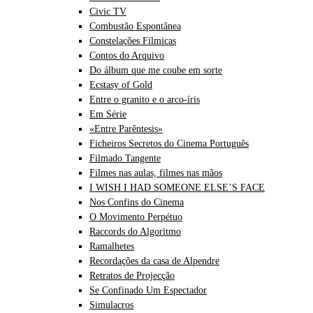
Civic TV
Combustão Espontânea
Constelações Fílmicas
Contos do Arquivo
Do álbum que me coube em sorte
Ecstasy of Gold
Entre o granito e o arco-íris
Em Série
«Entre Parêntesis»
Ficheiros Secretos do Cinema Português
Filmado Tangente
Filmes nas aulas, filmes nas mãos
I WISH I HAD SOMEONE ELSE’S FACE
Nos Confins do Cinema
O Movimento Perpétuo
Raccords do Algoritmo
Ramalhetes
Recordações da casa de Alpendre
Retratos de Projecção
Se Confinado Um Espectador
Simulacros