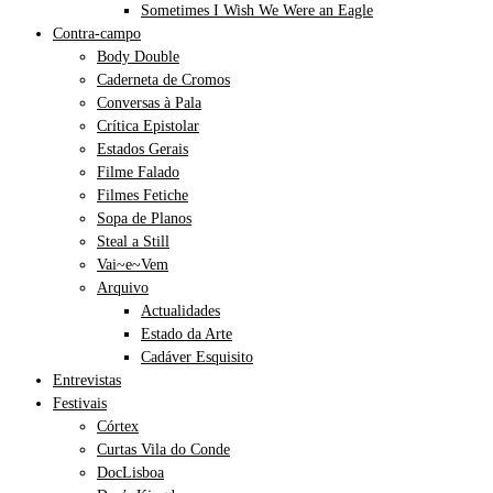
Sometimes I Wish We Were an Eagle
Contra-campo
Body Double
Caderneta de Cromos
Conversas à Pala
Crítica Epistolar
Estados Gerais
Filme Falado
Filmes Fetiche
Sopa de Planos
Steal a Still
Vai~e~Vem
Arquivo
Actualidades
Estado da Arte
Cadáver Esquisito
Entrevistas
Festivais
Córtex
Curtas Vila do Conde
DocLisboa