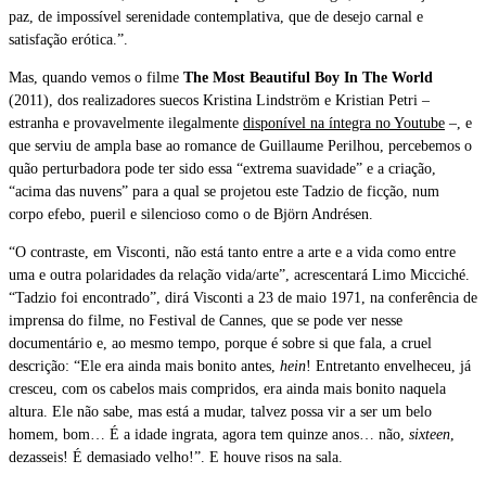
paz, de impossível serenidade contemplativa, que de desejo carnal e
satisfação erótica.”.
Mas, quando vemos o filme
The Most Beautiful Boy In The World
(2011), dos realizadores suecos Kristina Lindström e Kristian Petri –
estranha e provavelmente ilegalmente
disponível na íntegra no Youtube
–, e
que serviu de ampla base ao romance de Guillaume Perilhou, percebemos o
quão perturbadora pode ter sido essa “extrema suavidade” e a criação,
“acima das nuvens” para a qual se projetou este Tadzio de ficção, num
corpo efebo, pueril e silencioso como o de Björn Andrésen.
“O contraste, em Visconti, não está tanto entre a arte e a vida como entre
uma e outra polaridades da relação vida/arte”, acrescentará Limo Micciché.
“Tadzio foi encontrado”, dirá Visconti a 23 de maio 1971, na conferência de
imprensa do filme, no Festival de Cannes, que se pode ver nesse
documentário e, ao mesmo tempo, porque é sobre si que fala, a cruel
descrição: “Ele era ainda mais bonito antes,
hein
! Entretanto envelheceu, já
cresceu, com os cabelos mais compridos, era ainda mais bonito naquela
altura. Ele não sabe, mas está a mudar, talvez possa vir a ser um belo
homem, bom… É a idade ingrata, agora tem quinze anos… não,
sixteen
,
dezasseis! É demasiado velho!”. E houve risos na sala.