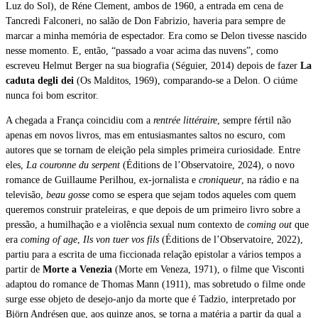
Luz do Sol), de Réne Clement, ambos de 1960, a entrada em cena de
Tancredi Falconeri, no salão de Don Fabrizio, haveria para sempre de
marcar a minha memória de espectador. Era como se Delon tivesse nascido
nesse momento. E, então, “passado a voar acima das nuvens”, como
escreveu Helmut Berger na sua biografia (Séguier, 2014) depois de fazer
La
caduta degli dei
(Os Malditos, 1969), comparando-se a Delon. O ciúme
nunca foi bom escritor.
A chegada a França coincidiu com a
rentrée littéraire
, sempre fértil não
apenas em novos livros, mas em entusiasmantes saltos no escuro, com
autores que se tornam de eleição pela simples primeira curiosidade. Entre
eles,
La couronne du serpent
(Éditions de l’Observatoire, 2024), o novo
romance de Guillaume Perilhou, ex-jornalista e
croniqueur
, na rádio e na
televisão,
beau gosse
como se espera que sejam todos aqueles com quem
queremos construir prateleiras, e que depois de um primeiro livro sobre a
pressão, a humilhação e a violência sexual num contexto de
coming out
que
era
coming of age
,
Ils von tuer vos fils
(Éditions de l’Observatoire, 2022),
partiu para a escrita de uma ficcionada relação epistolar a vários tempos a
partir de
Morte a Venezia
(Morte em Veneza, 1971), o filme que Visconti
adaptou do romance de Thomas Mann (1911), mas sobretudo o filme onde
surge esse objeto de desejo-anjo da morte que é Tadzio, interpretado por
Björn Andrésen que, aos quinze anos, se torna a matéria a partir da qual a