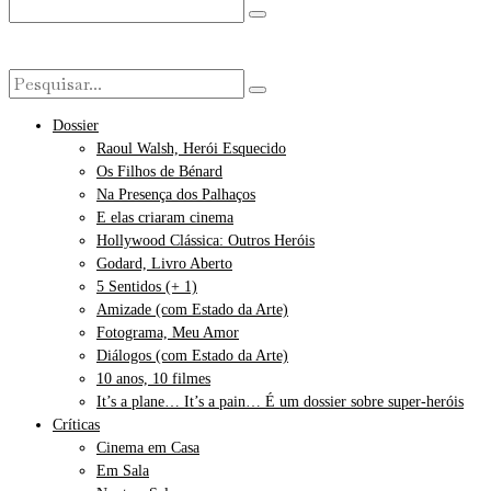
Dossier
Raoul Walsh, Herói Esquecido
Os Filhos de Bénard
Na Presença dos Palhaços
E elas criaram cinema
Hollywood Clássica: Outros Heróis
Godard, Livro Aberto
5 Sentidos (+ 1)
Amizade (com Estado da Arte)
Fotograma, Meu Amor
Diálogos (com Estado da Arte)
10 anos, 10 filmes
It’s a plane… It’s a pain… É um dossier sobre super-heróis
Críticas
Cinema em Casa
Em Sala