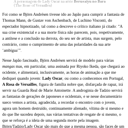
A personagem de Lady Oscar na série
Berusaiyu no Bara
(The Rose of Versailles)
Foi como se Björn Andrésen tivesse ido ao Japão para cumprir a fantasia de
Thomas Mann, de Gustav von Aschenbach, de Luchino Visconti, do
espectador hipnotizado, tal como a descreve o crítico italiano já citado: “A
sua crise existencial e a sua morte física não parecem, pois, respetivamente,
a antítese e a conclusão na derrota, do seu ser de artista, mas surgem, pelo
contrário, como o cumprimento de uma das polaridades da sua arte
‘ambígua’”.
Nesse Japão fascinado, Björn Andrésen servirá de modelo para várias
mangas
mas, em particular, uma assinada por Riyoko Ikeda, que chegará ao
ocidente, e alimentará, inclusivamente, as horas de animação a que me
dediquei quando jovem:
Lady Oscar
, ou como a conhecemos em Portugal,
A Rosa de Versailles
, figura de família nobre que, disfarçada de rapaz, irá
servir na Guarda Real de Marie Antoinette. A androginia de Tadzio servirá
as fantasias de gerações de japoneses e ocidentais, e se nesse documentário
sueco vemos a artista, agradecida, a recordar o encontro com o jovem,
agora um homem destruído, continuamente alienado, vítima de si mesmo e
do que lhe sucedeu depois, nas várias tentativas de resgate de si mesmo, o
que se reforça é a ideia de uma segunda morte pela imagem.
Björn/Tadzio/Lady Oscar são mais do que a mesma pessoa, são faces de um