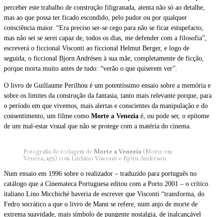
perceber este trabalho de construção filigranada, atenta não só ao detalhe,
mas ao que possa ter ficado escondido, pelo pudor ou por qualquer
consciência maior. “Era preciso ser-se cego para não se ficar estupefacto,
mas não sei se serei capaz de, todos os dias, me defender com a filosofia”,
escreverá o ficcional Visconti ao ficcional Helmut Berger, e logo de
seguida, o ficcional Bjorn Andrésen à sua mãe, completamente de ficção,
porque morta muito antes de tudo: “verão o que quiserem ver”.
O livro de Guillaume Perilhou é um potentíssimo ensaio sobre a memória e
sobre os limites da construção da fantasia, tanto mais relevante porque, para
o período em que vivemos, mais alertas e conscientes da manipulação e do
consentimento, um filme como
Morte a Venezia
é, ou pode ser, o epítome
de um mal-estar visual que não se protege com a matéria do cinema.
Fotografia de rodagem de
Morte a Venezia
(Morte em
Veneza, 1971) com Luchino Visconti e Björn Andrésen
Num ensaio em 1996 sobre o realizador – traduzido para português no
catálogo que a Cinemateca Portuguesa editou com a Porto 2001 – o crítico
italiano Lino Micchiché haveria de escrever que Visconti “transforma, do
Fedro socrático a que o livro de Mann se refere, num anjo de morte de
extrema suavidade, mais símbolo de pungente nostalgia, de inalcançável