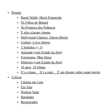
Dossier
Raoul Walsh, Herói Esquecido
Os Filhos de Bénard
Na Presença dos Palhaços
E elas criaram cinema
Hollywood Clássica: Outros Heróis
Godard, Livro Aberto
5 Sentidos (+ 1)
Amizade (com Estado da Arte)
Fotograma, Meu Amor
Diálogos (com Estado da Arte)
10 anos, 10 filmes
It’s a plane… It’s a pain… É um dossier sobre super-heróis
Críticas
Cinema em Casa
Em Sala
Noutras Salas
Raridades
Recuperados