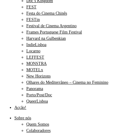
Doc’s Kingdom
FEST
Festa do Cinema Chinês
FESTin
Festival de Cinema Argentino
Frames Portuguese Film Festival
Harvard na Gulbenkian
IndieLisboa
Locarno
LEFFEST
MONSTRA
MOTELx
New Horizons
Olhares do Mediterrâneo – Cinema no Feminino
Panorama
Porto/Post/Doc
QueerLisboa
Acção!
Sobre nós
Quem Somos
Colaboradores