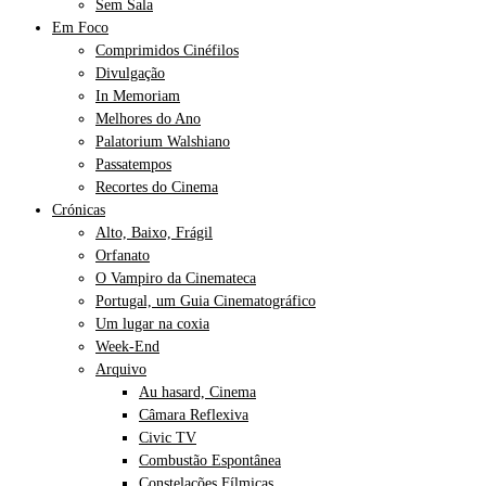
Sem Sala
Em Foco
Comprimidos Cinéfilos
Divulgação
In Memoriam
Melhores do Ano
Palatorium Walshiano
Passatempos
Recortes do Cinema
Crónicas
Alto, Baixo, Frágil
Orfanato
O Vampiro da Cinemateca
Portugal, um Guia Cinematográfico
Um lugar na coxia
Week-End
Arquivo
Au hasard, Cinema
Câmara Reflexiva
Civic TV
Combustão Espontânea
Constelações Fílmicas