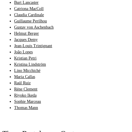
Burt Lancaster
Catriona MacColl
Claudia Cardinale
Guillaume Perilhou
Gustav von Aschenbach
Helmut Berger
Jacques Demy
Jean-Louis Trintignant
João Lopes
Kristian Petri
Kristina Lindström
Lino Micchiché
Maria Callas
Raúl Ruiz
Réne Clement
Riyoko Ikeda
Sophie Marceau
Thomas Mann