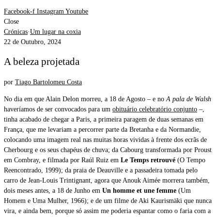
Facebook-f
Instagram
Youtube
Close
Crónicas
·
Um lugar na coxia
22 de Outubro, 2024
A beleza projetada
por
Tiago Bartolomeu Costa
No dia em que Alain Delon morreu, a 18 de Agosto – e no
A pala de Walsh
haveríamos de ser convocados para um
obituário celebratório conjunto
–,
tinha acabado de chegar a Paris, a primeira paragem de duas semanas em
França, que me levariam a percorrer parte da Bretanha e da Normandie,
colocando uma imagem real nas muitas horas vividas à frente dos ecrãs de
Cherbourg e os seus chapéus de chuva; da Cabourg transformada por Proust
em Combray, e filmada por Raúl Ruiz em
Le Temps retrouvé
(O Tempo
Reencontrado, 1999); da praia de Deauville e a passadeira tomada pelo
carro de Jean-Louis Trintignant, agora que Anouk Aimée morrera também,
dois meses antes, a 18 de Junho em
Un homme et une femme
(Um
Homem e Uma Mulher, 1966); e de um filme de Aki Kaurismäki que nunca
vira, e ainda bem, porque só assim me poderia espantar como o faria com a