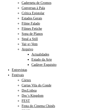
Caderneta de Cromos
Conversas à Pala
Crítica Epistolar
Estados Gerais
Filme Falado
Filmes Fetiche
Sopa de Planos
Steal a Still
Vai~e~Vem
Arquivo
Actualidades
Estado da Arte
Cadáver Esquisito
Entrevistas
Festivais
Córtex
Curtas Vila do Conde
DocLisboa
Doc’s Kingdom
FEST
Festa do Cinema Chinês