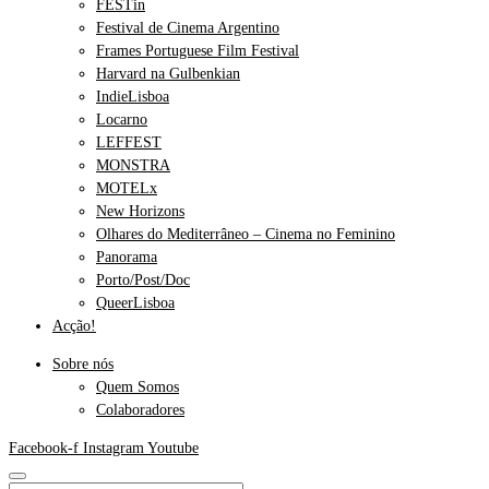
FESTin
Festival de Cinema Argentino
Frames Portuguese Film Festival
Harvard na Gulbenkian
IndieLisboa
Locarno
LEFFEST
MONSTRA
MOTELx
New Horizons
Olhares do Mediterrâneo – Cinema no Feminino
Panorama
Porto/Post/Doc
QueerLisboa
Acção!
Sobre nós
Quem Somos
Colaboradores
Facebook-f
Instagram
Youtube