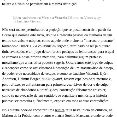
beleza e a finitude partilhariam a mesma definição.
Björn Andrésen em
Morte a Venezia
(Morte em Veneza, 1971)
de Luchino Visconti
Não será menos perturbadora a projeção que se possa construir a partir da
ficção que domina este livro, do que a reescrita pessoal da memória de um
tempo convulso e utópico, como aquele onde o cinema “marcou o presente”
tornando-o História.
La couronne du serpent
, terminado de ler já outubro
tinha avançado, é um jogo de sombras e pedaços de lembranças, para o qual
se convoca a nossa própria memória, para delimitar algum pretenso
moralismo que a narrativa pudesse sugerir. Observamos este jogo de culpas
e redenções como se assistíssemos à descrição de um
monstruário
de desejo,
de poder e de necessidade de escape, e como se Luchino Visconti, Björn
Andrésen, Helmut Berger,
et tutti quanti
, fossem espelhos de si mesmos e,
pelo reflexo, se enfrentassem pela primeira vez. Livro de dor e de culpa;
narrativa de abandonos autoinfligidos; construção falsamente epistolar,
como se na evocação de um sentido que organize a memória, a história
pudesse ser reescrita e, finalmente, exposta em toda as suas contradições.
No Youtube pode-se encontrar uma
leitura
feita neste início de outubro, na
Maison de la Poésie, com o autor e a atriz Sophie Marceau, e onde se pode