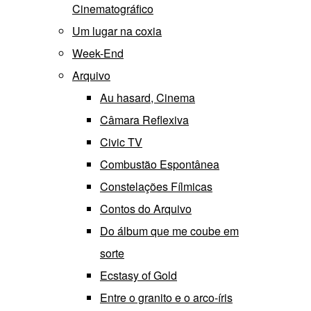
Cinematográfico
Um lugar na coxia
Week-End
Arquivo
Au hasard, Cinema
Câmara Reflexiva
Civic TV
Combustão Espontânea
Constelações Fílmicas
Contos do Arquivo
Do álbum que me coube em
sorte
Ecstasy of Gold
Entre o granito e o arco-íris