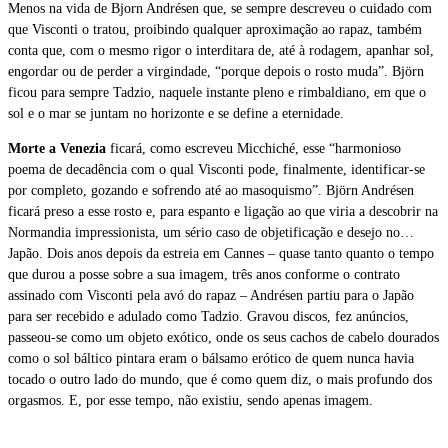
Menos na vida de Bjorn Andrésen que, se sempre descreveu o cuidado com
que Visconti o tratou, proibindo qualquer aproximação ao rapaz, também
conta que, com o mesmo rigor o interditara de, até à rodagem, apanhar sol,
engordar ou de perder a virgindade, “porque depois o rosto muda”. Björn
ficou para sempre Tadzio, naquele instante pleno e rimbaldiano, em que o
sol e o mar se juntam no horizonte e se define a eternidade.
Morte a Venezia
ficará, como escreveu Micchiché, esse “harmonioso
poema de decadência com o qual Visconti pode, finalmente, identificar-se
por completo, gozando e sofrendo até ao masoquismo”. Björn Andrésen
ficará preso a esse rosto e, para espanto e ligação ao que viria a descobrir na
Normandia impressionista, um sério caso de objetificação e desejo no…
Japão. Dois anos depois da estreia em Cannes – quase tanto quanto o tempo
que durou a posse sobre a sua imagem, três anos conforme o contrato
assinado com Visconti pela avó do rapaz – Andrésen partiu para o Japão
para ser recebido e adulado como Tadzio. Gravou discos, fez anúncios,
passeou-se como um objeto exótico, onde os seus cachos de cabelo dourados
como o sol báltico pintara eram o bálsamo erótico de quem nunca havia
tocado o outro lado do mundo, que é como quem diz, o mais profundo dos
orgasmos. E, por esse tempo, não existiu, sendo apenas imagem.