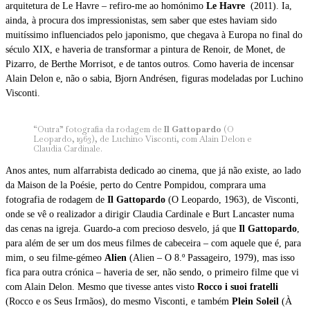
arquitetura de Le Havre – refiro-me ao homónimo
Le Havre
(2011). Ia,
ainda, à procura dos impressionistas, sem saber que estes haviam sido
muitíssimo influenciados pelo japonismo, que chegava à Europa no final do
século XIX, e haveria de transformar a pintura de Renoir, de Monet, de
Pizarro, de Berthe Morrisot, e de tantos outros. Como haveria de incensar
Alain Delon e, não o sabia, Bjorn Andrésen, figuras modeladas por Luchino
Visconti.
“Outra” fotografia da rodagem de
Il Gattopardo
(O
Leopardo, 1963), de Luchino Visconti, com Alain Delon e
Claudia Cardinale.
Anos antes, num alfarrabista dedicado ao cinema, que já não existe, ao lado
da Maison de la Poésie, perto do Centre Pompidou, comprara uma
fotografia de rodagem de
Il Gattopardo
(O Leopardo, 1963), de Visconti,
onde se vê o realizador a dirigir Claudia Cardinale e Burt Lancaster numa
das cenas na igreja. Guardo-a com precioso desvelo, já que
Il Gattopardo
,
para além de ser um dos meus filmes de cabeceira – com aquele que é, para
mim, o seu filme-gémeo
Alien
(Alien – O 8.º Passageiro, 1979), mas isso
fica para outra crónica – haveria de ser, não sendo, o primeiro filme que vi
com Alain Delon. Mesmo que tivesse antes visto
Rocco i suoi fratelli
(Rocco e os Seus Irmãos), do mesmo Visconti, e também
Plein Soleil
(À