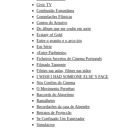
Civic TV
Combustão Espontânea
Constelações Fílmicas
Contos do Arquivo
Do álbum que me coube em sorte
Ecstasy of Gold
Entre o granito e o arco-íris
Em Série
«Entre Parêntesis»
Ficheiros Secretos do Cinema Português
Filmado Tangente
Filmes nas aulas, filmes nas mãos
I WISH I HAD SOMEONE ELSE’S FACE
Nos Confins do Cinema
O Movimento Perpétuo
Raccords do Algoritmo
Ramalhetes
Recordações da casa de Alpendre
Retratos de Projecção
Se Confinado Um Espectador
Simulacros