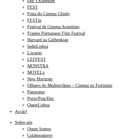
Doc’s Kingdom
FEST
Festa do Cinema Chinês
FESTin
Festival de Cinema Argentino
Frames Portuguese Film Festival
Harvard na Gulbenkian
IndieLisboa
Locarno
LEFFEST
MONSTRA
MOTELx
New Horizons
Olhares do Mediterrâneo – Cinema no Feminino
Panorama
Porto/Post/Doc
QueerLisboa
Acção!
Sobre nós
Quem Somos
Colaboradores