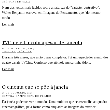
CRÍTICAS
·
EM SALA
Num dos textos mais lúcidos sobre a natureza do “carácter destrutivo”,
Walter Benjamin escreve, em Imagens do Pensamento, que “do mesmo
modo…
Ler mais
TVCine e Lincoln apesar de Lincoln
22 DE SETEMBRO, 2014
CIVIC TV
·
CRÓNICAS
Durante três meses, que estão quase completos, fui um espectador atento dos
quatro canais TVCine. Confesso que até hoje nunca tinha tido…
Ler mais
O cinema que se põe à janela
15 DE OUTUBRO, 2013
CONTRA-CAMPO
·
SOPA DE PLANOS
Da janela podemos ver o mundo. Uma moldura que se assemelha ao quadro
cinematográfico, pela forma como enquadra as imagens do exterior.…