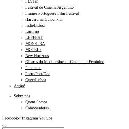
FESTin
Festival de Cinema Argentino
Frames Portuguese Film Festival
Harvard na Gulbenkian
IndieLisboa
Locarno
LEFFEST
MONSTRA
MOTELx
New Horizons
Olhares do Mediterrâneo – Cinema no Feminino
Panorama
Porto/Post/Doc
QueerLisboa
Acção!
Sobre nós
Quem Somos
Colaboradores
Facebook-f
Instagram
Youtube