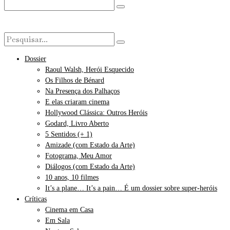
Dossier
Raoul Walsh, Herói Esquecido
Os Filhos de Bénard
Na Presença dos Palhaços
E elas criaram cinema
Hollywood Clássica: Outros Heróis
Godard, Livro Aberto
5 Sentidos (+ 1)
Amizade (com Estado da Arte)
Fotograma, Meu Amor
Diálogos (com Estado da Arte)
10 anos, 10 filmes
It’s a plane… It’s a pain… É um dossier sobre super-heróis
Críticas
Cinema em Casa
Em Sala