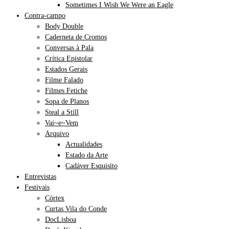
Sometimes I Wish We Were an Eagle
Contra-campo
Body Double
Caderneta de Cromos
Conversas à Pala
Crítica Epistolar
Estados Gerais
Filme Falado
Filmes Fetiche
Sopa de Planos
Steal a Still
Vai~e~Vem
Arquivo
Actualidades
Estado da Arte
Cadáver Esquisito
Entrevistas
Festivais
Córtex
Curtas Vila do Conde
DocLisboa