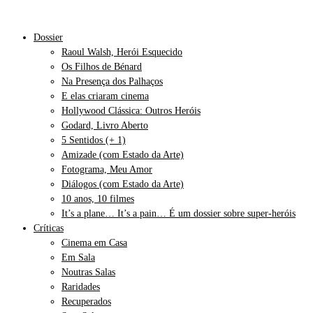
Dossier
Raoul Walsh, Herói Esquecido
Os Filhos de Bénard
Na Presença dos Palhaços
E elas criaram cinema
Hollywood Clássica: Outros Heróis
Godard, Livro Aberto
5 Sentidos (+ 1)
Amizade (com Estado da Arte)
Fotograma, Meu Amor
Diálogos (com Estado da Arte)
10 anos, 10 filmes
It’s a plane… It’s a pain… É um dossier sobre super-heróis
Críticas
Cinema em Casa
Em Sala
Noutras Salas
Raridades
Recuperados