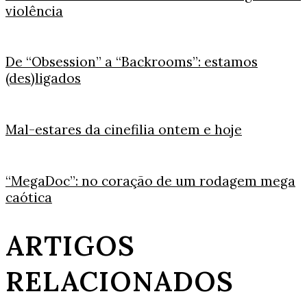
violência
De “Obsession” a “Backrooms”: estamos
(des)ligados
Mal-estares da cinefilia ontem e hoje
“MegaDoc”: no coração de um rodagem mega
caótica
ARTIGOS
RELACIONADOS