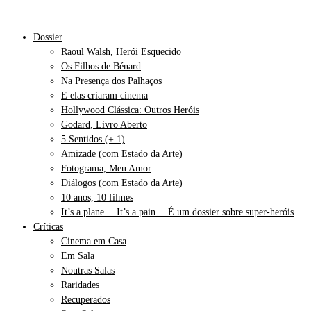
Dossier
Raoul Walsh, Herói Esquecido
Os Filhos de Bénard
Na Presença dos Palhaços
E elas criaram cinema
Hollywood Clássica: Outros Heróis
Godard, Livro Aberto
5 Sentidos (+ 1)
Amizade (com Estado da Arte)
Fotograma, Meu Amor
Diálogos (com Estado da Arte)
10 anos, 10 filmes
It’s a plane… It’s a pain… É um dossier sobre super-heróis
Críticas
Cinema em Casa
Em Sala
Noutras Salas
Raridades
Recuperados