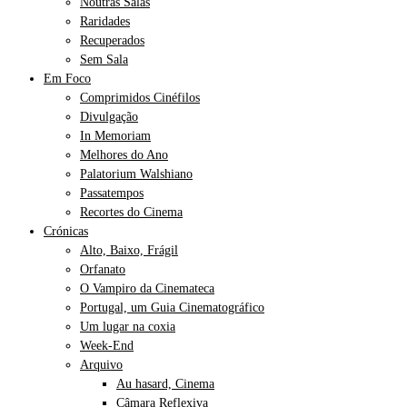
Noutras Salas
Raridades
Recuperados
Sem Sala
Em Foco
Comprimidos Cinéfilos
Divulgação
In Memoriam
Melhores do Ano
Palatorium Walshiano
Passatempos
Recortes do Cinema
Crónicas
Alto, Baixo, Frágil
Orfanato
O Vampiro da Cinemateca
Portugal, um Guia Cinematográfico
Um lugar na coxia
Week-End
Arquivo
Au hasard, Cinema
Câmara Reflexiva