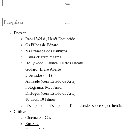
Dossier
Raoul Walsh, Herói Esquecido
Os Filhos de Bénard
Na Presença dos Palhaços
E elas criaram cinema
Hollywood Clássica: Outros Heróis
Godard, Livro Aberto
5 Sentidos (+ 1)
Amizade (com Estado da Arte)
Fotograma, Meu Amor
Diálogos (com Estado da Arte)
10 anos, 10 filmes
It’s a plane… It’s a pain… É um dossier sobre super-heróis
Críticas
Cinema em Casa
Em Sala