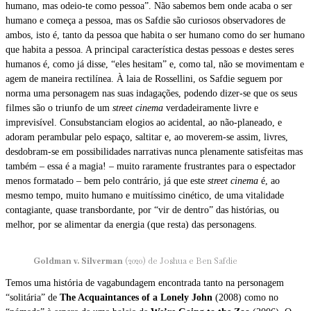
humano, mas odeio-te como pessoa”. Não sabemos bem onde acaba o ser
humano e começa a pessoa, mas os Safdie são curiosos observadores de
ambos, isto é, tanto da pessoa que habita o ser humano como do ser humano
que habita a pessoa. A principal característica destas pessoas e destes seres
humanos é, como já disse, “eles hesitam” e, como tal, não se movimentam e
agem de maneira rectilínea. À laia de Rossellini, os Safdie seguem por
norma uma personagem nas suas indagações, podendo dizer-se que os seus
filmes são o triunfo de um
street cinema
verdadeiramente livre e
imprevisível. Consubstanciam elogios ao acidental, ao não-planeado, e
adoram perambular pelo espaço, saltitar e, ao moverem-se assim, livres,
desdobram-se em possibilidades narrativas nunca plenamente satisfeitas mas
também – essa é a magia! – muito raramente frustrantes para o espectador
menos formatado – bem pelo contrário, já que este
street cinema
é, ao
mesmo tempo, muito humano e muitíssimo cinético, de uma vitalidade
contagiante, quase transbordante, por “vir de dentro” das histórias, ou
melhor, por se alimentar da energia (que resta) das personagens.
Goldman v. Silverman
(2020) de Joshua e Ben Safdie
Temos uma história de vagabundagem encontrada tanto na personagem
“solitária” de
The Acquaintances of a Lonely John
(2008) como no