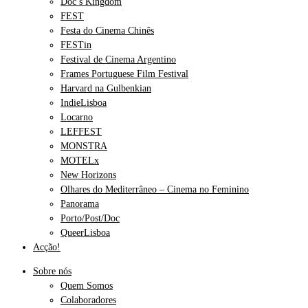
Doc’s Kingdom
FEST
Festa do Cinema Chinês
FESTin
Festival de Cinema Argentino
Frames Portuguese Film Festival
Harvard na Gulbenkian
IndieLisboa
Locarno
LEFFEST
MONSTRA
MOTELx
New Horizons
Olhares do Mediterrâneo – Cinema no Feminino
Panorama
Porto/Post/Doc
QueerLisboa
Acção!
Sobre nós
Quem Somos
Colaboradores