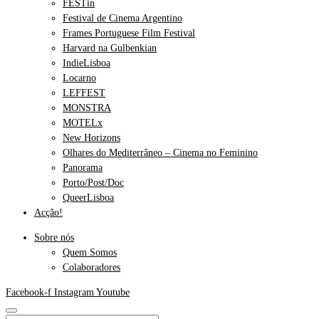
FESTin
Festival de Cinema Argentino
Frames Portuguese Film Festival
Harvard na Gulbenkian
IndieLisboa
Locarno
LEFFEST
MONSTRA
MOTELx
New Horizons
Olhares do Mediterrâneo – Cinema no Feminino
Panorama
Porto/Post/Doc
QueerLisboa
Acção!
Sobre nós
Quem Somos
Colaboradores
Facebook-f
Instagram
Youtube