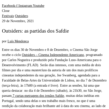
Facebook-f
Instagram
Youtube
Close
Festivais
·
Outsiders
29 de Novembro, 2021
Outsiders: as partidas dos Safdie
por
Luís Mendonça
Entre os dias 30 de Novembro e 8 de Dezembro, o Cinema São Jorge
recebe o ciclo
Outsiders – Cinema Independente Americano
, programado
por Carlos Nogueira e produzido pela Fundação Luso-Americana para o
Desenvolvimento (FLAD). Serão dias intensos, com uma média de dois
filmes por dia e uma
masterclass
da autoria de um dos mais prolíficos
cineastas independentes da sua geração, Joe Swanberg, agendada para a
Faculdade de Belas-Artes da Universidade de Lisboa, no dia 7 de Dezembro
(terça-feira), às 17h00 (a entrada é livre). Entre as sessões, há uma que
queria destacar: no dia 4 de Dezembro (sábado), às 21h30, no São Jorge,
passam
7 curtas-metragens dos irmãos Safdie
, muitas delas inéditas em
Portugal, sendo uma delas o seu trabalho mais fresco, no que é uma
reedição da colaboração mais brilhante até à data do seu cinema, ao lado de