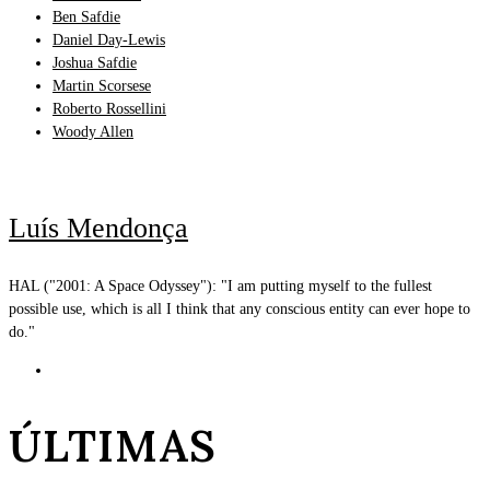
Ben Safdie
Daniel Day-Lewis
Joshua Safdie
Martin Scorsese
Roberto Rossellini
Woody Allen
Luís Mendonça
HAL ("2001: A Space Odyssey"): "I am putting myself to the fullest
possible use, which is all I think that any conscious entity can ever hope to
do."
ÚLTIMAS