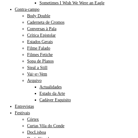
Sometimes I Wish We Were an Eagle
Contra-campo
Body Double
Caderneta de Cromos
Conversas à Pala
Crítica Epistolar
Estados Gerais
Filme Falado
Filmes Fetiche
Sopa de Planos
Steal a Still
Vai~e~Vem
Arquivo
Actualidades
Estado da Arte
Cadáver Esquisito
Entrevistas
Festivais
Córtex
Curtas Vila do Conde
DocLisboa