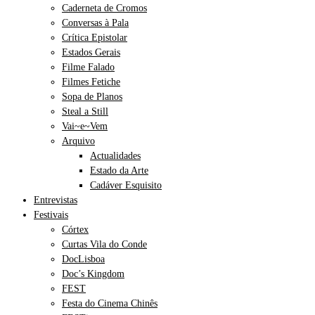
Caderneta de Cromos
Conversas à Pala
Crítica Epistolar
Estados Gerais
Filme Falado
Filmes Fetiche
Sopa de Planos
Steal a Still
Vai~e~Vem
Arquivo
Actualidades
Estado da Arte
Cadáver Esquisito
Entrevistas
Festivais
Córtex
Curtas Vila do Conde
DocLisboa
Doc’s Kingdom
FEST
Festa do Cinema Chinês