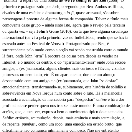
“nómada” à espera de uma boleia de
We’re Going to the Zoo
(2006). O
primeiro é pratagonizado por Josh, o segundo por Ben. Ambos os filmes,
eivados de uma estética e dramaturgia
lo-fi
,
quase artesanal, são sobre
personagens à procura de alguma forma de companhia. Talvez o título mais
comovente deste grupo – ainda sinto isto, agora que o revejo pela terceira
ou quarta vez – seja
John’s Gone
(2010), curta que teve alguma circulação
internacional (eu vi-a pela primeira vez no IndieLisboa, sendo que se havia
estreado antes no Festival de Veneza). Protagonizado por Ben, é
surpreendente pelo modo como a acção vai sendo construída entre o mundo
lá fora, onde John “erra” à procura de coisas para depois as vender na
Internet, e o mundo cá dentro, o do “apartamento-feira” onde John recebe
amigos, a (ex-)namorada, alguns clientes mais curiosos e fiáveis, vizinhos
pitorescos ou nem tanto, etc. É no apartamento, durante um almoço
descontraído com um amigo e a (ex-)namorada, que John “se desfaz”
emocionalmente, transformando-se, subitamente, esta história de solidão e
sobrevivência em Nova Iorque num conto sobre o luto. Há a melancolia
associada à acumulação da mercadoria para “despachar”
online
e há a dor
profunda de se perder quem nos trouxe a este mundo. É uma combinação de
acções, que, a meu ver, expressa bem o movimento típico do cinema dos
Safdie: errância, acumulação, depois, mais errância e mais acumulação, e,
de repente,
pumbas
!, como um soco, uma emoção em estado bruto, que
dificilmente não comunica intimamente connosco. Não me entretenho