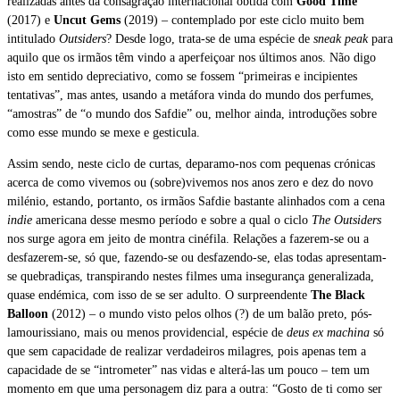
realizadas antes da consagração internacional obtida com
Good Time
(2017) e
Uncut Gems
(2019) – contemplado por este ciclo muito bem
intitulado
Outsiders
? Desde logo, trata-se de uma espécie de
sneak peak
para
aquilo que os irmãos têm vindo a aperfeiçoar nos últimos anos. Não digo
isto em sentido depreciativo, como se fossem “primeiras e incipientes
tentativas”, mas antes, usando a metáfora vinda do mundo dos perfumes,
“amostras” de “o mundo dos Safdie” ou, melhor ainda, introduções sobre
como esse mundo se mexe e gesticula.
Assim sendo, neste ciclo de curtas, deparamo-nos com pequenas crónicas
acerca de como vivemos ou (sobre)vivemos nos anos zero e dez do novo
milénio, estando, portanto, os irmãos Safdie bastante alinhados com a cena
indie
americana desse mesmo período e sobre a qual o ciclo
The Outsiders
nos surge agora em jeito de montra cinéfila. Relações a fazerem-se ou a
desfazerem-se, só que, fazendo-se ou desfazendo-se, elas todas apresentam-
se quebradiças, transpirando nestes filmes uma insegurança generalizada,
quase endémica, com isso de se ser adulto. O surpreendente
The
Black
Balloon
(2012) – o mundo visto pelos olhos (?) de um balão preto, pós-
lamourissiano, mais ou menos providencial, espécie de
deus ex machina
só
que sem capacidade de realizar verdadeiros milagres, pois apenas tem a
capacidade de se “intrometer” nas vidas e alterá-las um pouco – tem um
momento em que uma personagem diz para a outra: “Gosto de ti como ser