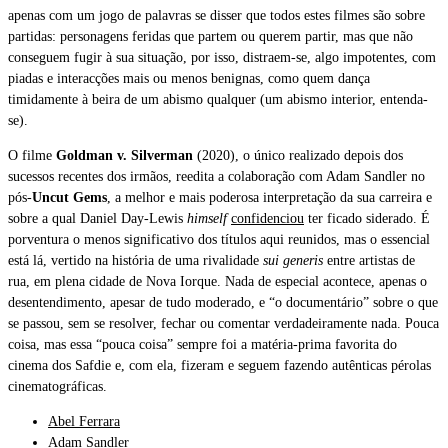
apenas com um jogo de palavras se disser que todos estes filmes são sobre
partidas: personagens feridas que partem ou querem partir, mas que não
conseguem fugir à sua situação, por isso, distraem-se, algo impotentes, com
piadas e interacções mais ou menos benignas, como quem dança
timidamente à beira de um abismo qualquer (um abismo interior, entenda-
se).
O filme
Goldman v. Silverman
(2020), o único realizado depois dos
sucessos recentes dos irmãos, reedita a colaboração com Adam Sandler no
pós-
Uncut Gems
, a melhor e mais poderosa interpretação da sua carreira e
sobre a qual Daniel Day-Lewis
himself
confidenciou
ter ficado siderado. É
porventura o menos significativo dos títulos aqui reunidos, mas o essencial
está lá, vertido na história de uma rivalidade
sui generis
entre artistas de
rua, em plena cidade de Nova Iorque. Nada de especial acontece, apenas o
desentendimento, apesar de tudo moderado, e “o documentário” sobre o que
se passou, sem se resolver, fechar ou comentar verdadeiramente nada. Pouca
coisa, mas essa “pouca coisa” sempre foi a matéria-prima favorita do
cinema dos Safdie e, com ela, fizeram e seguem fazendo autênticas pérolas
cinematográficas.
Abel Ferrara
Adam Sandler