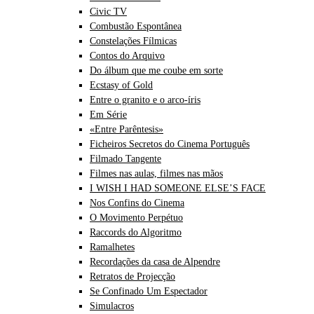
Civic TV
Combustão Espontânea
Constelações Fílmicas
Contos do Arquivo
Do álbum que me coube em sorte
Ecstasy of Gold
Entre o granito e o arco-íris
Em Série
«Entre Parêntesis»
Ficheiros Secretos do Cinema Português
Filmado Tangente
Filmes nas aulas, filmes nas mãos
I WISH I HAD SOMEONE ELSE’S FACE
Nos Confins do Cinema
O Movimento Perpétuo
Raccords do Algoritmo
Ramalhetes
Recordações da casa de Alpendre
Retratos de Projecção
Se Confinado Um Espectador
Simulacros