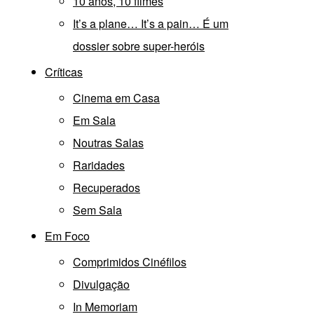
10 anos, 10 filmes
It’s a plane… It’s a pain… É um
dossier sobre super-heróis
Críticas
Cinema em Casa
Em Sala
Noutras Salas
Raridades
Recuperados
Sem Sala
Em Foco
Comprimidos Cinéfilos
Divulgação
In Memoriam