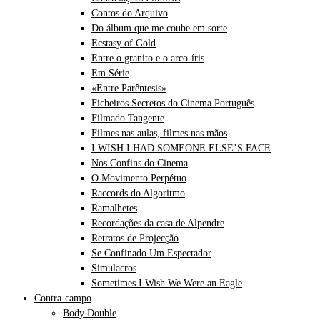
Contos do Arquivo
Do álbum que me coube em sorte
Ecstasy of Gold
Entre o granito e o arco-íris
Em Série
«Entre Parêntesis»
Ficheiros Secretos do Cinema Português
Filmado Tangente
Filmes nas aulas, filmes nas mãos
I WISH I HAD SOMEONE ELSE’S FACE
Nos Confins do Cinema
O Movimento Perpétuo
Raccords do Algoritmo
Ramalhetes
Recordações da casa de Alpendre
Retratos de Projecção
Se Confinado Um Espectador
Simulacros
Sometimes I Wish We Were an Eagle
Contra-campo
Body Double