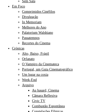
Sem Sala
Em Foco
Comprimidos Cinéfilos
Divulgação
In Memoriam
Melhores do Ano
Palatorium Walshiano
Passatempos
Recortes do Cinema
Crónicas
Alto, Baixo, Frágil
Orfanato
O Vampiro da Cinemateca
Portugal, um Guia Cinematográfico
Um lugar na coxia
Week-End
Arquivo
Au hasard, Cinema
Câmara Reflexiva
Civic TV
Combustão Espontânea
Constelações Fílmicas