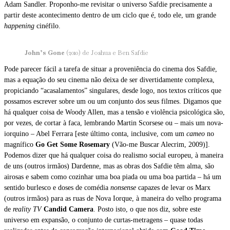
Adam Sandler. Proponho-me revisitar o universo Safdie precisamente a
partir deste acontecimento dentro de um ciclo que é, todo ele, um grande
happening
cinéfilo.
John’s Gone
(2010) de Joshua e Ben Safdie
Pode parecer fácil a tarefa de situar a proveniência do cinema dos Safdie,
mas a equação do seu cinema não deixa de ser divertidamente complexa,
propiciando “acasalamentos” singulares, desde logo, nos textos críticos que
possamos escrever sobre um ou um conjunto dos seus filmes. Digamos que
há qualquer coisa de Woody Allen, mas a tensão e violência psicológica são,
por vezes, de cortar à faca, lembrando Martin Scorsese ou – mais um nova-
iorquino – Abel Ferrara [este último conta, inclusive, com um
cameo
no
magnífico
Go Get Some Rosemary
(Vão-me Buscar Alecrim, 2009)].
Podemos dizer que há qualquer coisa do realismo social europeu, à maneira
de uns (outros irmãos) Dardenne, mas as obras dos Safdie têm alma, são
airosas e sabem como cozinhar uma boa piada ou uma boa partida – há um
sentido burlesco e doses de comédia
nonsense
capazes de levar os Marx
(outros irmãos) para as ruas de Nova Iorque, à maneira do velho programa
de
reality TV
Candid Camera
. Posto isto, o que nos diz, sobre este
universo em expansão, o conjunto de curtas-metragens – quase todas