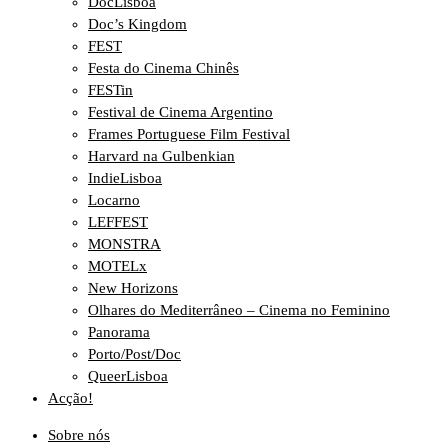
DocLisboa
Doc’s Kingdom
FEST
Festa do Cinema Chinês
FESTin
Festival de Cinema Argentino
Frames Portuguese Film Festival
Harvard na Gulbenkian
IndieLisboa
Locarno
LEFFEST
MONSTRA
MOTELx
New Horizons
Olhares do Mediterrâneo – Cinema no Feminino
Panorama
Porto/Post/Doc
QueerLisboa
Acção!
Sobre nós