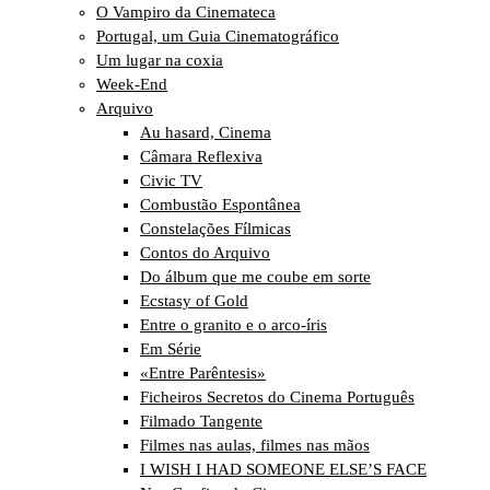
O Vampiro da Cinemateca
Portugal, um Guia Cinematográfico
Um lugar na coxia
Week-End
Arquivo
Au hasard, Cinema
Câmara Reflexiva
Civic TV
Combustão Espontânea
Constelações Fílmicas
Contos do Arquivo
Do álbum que me coube em sorte
Ecstasy of Gold
Entre o granito e o arco-íris
Em Série
«Entre Parêntesis»
Ficheiros Secretos do Cinema Português
Filmado Tangente
Filmes nas aulas, filmes nas mãos
I WISH I HAD SOMEONE ELSE’S FACE