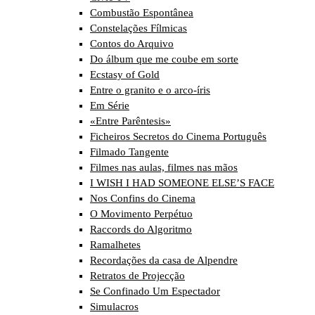
Combustão Espontânea
Constelações Fílmicas
Contos do Arquivo
Do álbum que me coube em sorte
Ecstasy of Gold
Entre o granito e o arco-íris
Em Série
«Entre Parêntesis»
Ficheiros Secretos do Cinema Português
Filmado Tangente
Filmes nas aulas, filmes nas mãos
I WISH I HAD SOMEONE ELSE’S FACE
Nos Confins do Cinema
O Movimento Perpétuo
Raccords do Algoritmo
Ramalhetes
Recordações da casa de Alpendre
Retratos de Projecção
Se Confinado Um Espectador
Simulacros