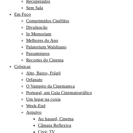
Recuperados
Sem Sala
Em Foco
Comprimidos Cinéfilos
Divulgação
In Memoriam
Melhores do Ano
Palatorium Walshiano
Passatempos
Recortes do Cinema
Crónicas
Alto, Baixo, Frágil
Orfanato
O Vampiro da Cinemateca
Portugal, um Guia Cinematográfico
Um lugar na coxia
Week-End
Arquivo
Au hasard, Cinema
Câmara Reflexiva
Civic TV