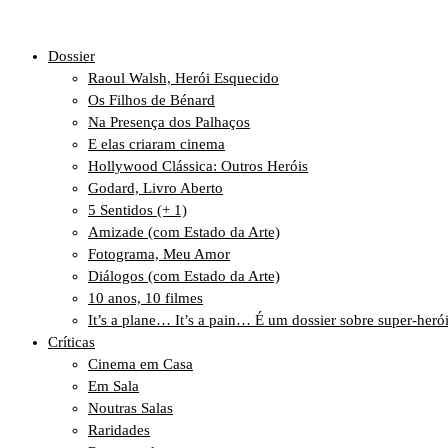
Dossier
Raoul Walsh, Herói Esquecido
Os Filhos de Bénard
Na Presença dos Palhaços
E elas criaram cinema
Hollywood Clássica: Outros Heróis
Godard, Livro Aberto
5 Sentidos (+ 1)
Amizade (com Estado da Arte)
Fotograma, Meu Amor
Diálogos (com Estado da Arte)
10 anos, 10 filmes
It’s a plane… It’s a pain… É um dossier sobre super-heró
Críticas
Cinema em Casa
Em Sala
Noutras Salas
Raridades