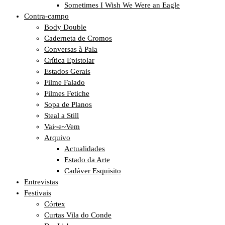
Sometimes I Wish We Were an Eagle
Contra-campo
Body Double
Caderneta de Cromos
Conversas à Pala
Crítica Epistolar
Estados Gerais
Filme Falado
Filmes Fetiche
Sopa de Planos
Steal a Still
Vai~e~Vem
Arquivo
Actualidades
Estado da Arte
Cadáver Esquisito
Entrevistas
Festivais
Córtex
Curtas Vila do Conde