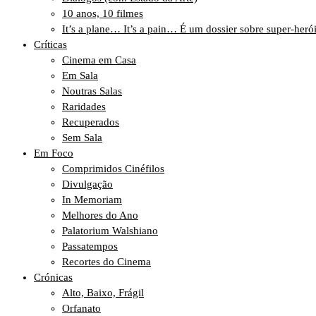
10 anos, 10 filmes
It’s a plane… It’s a pain… É um dossier sobre super-heró
Críticas
Cinema em Casa
Em Sala
Noutras Salas
Raridades
Recuperados
Sem Sala
Em Foco
Comprimidos Cinéfilos
Divulgação
In Memoriam
Melhores do Ano
Palatorium Walshiano
Passatempos
Recortes do Cinema
Crónicas
Alto, Baixo, Frágil
Orfanato