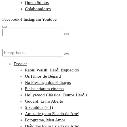
Quem Somos
Colaboradores
Facebook-f
Instagram
Youtube
Dossier
Raoul Walsh, Herói Esquecido
Os Filhos de Bénard
Na Presença dos Palhaços
E elas criaram cinema
Hollywood Clássica: Outros Heróis
Godard, Livro Aberto
5 Sentidos (+ 1)
Amizade (com Estado da Arte)
Fotograma, Meu Amor
Diálogos (com Estado da Arte)