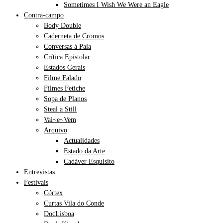
Sometimes I Wish We Were an Eagle
Contra-campo
Body Double
Caderneta de Cromos
Conversas à Pala
Crítica Epistolar
Estados Gerais
Filme Falado
Filmes Fetiche
Sopa de Planos
Steal a Still
Vai~e~Vem
Arquivo
Actualidades
Estado da Arte
Cadáver Esquisito
Entrevistas
Festivais
Córtex
Curtas Vila do Conde
DocLisboa