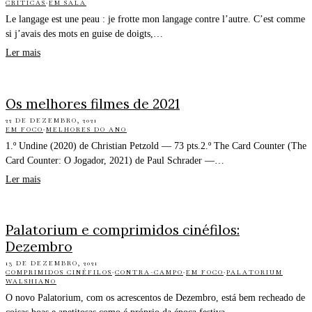
CRÍTICAS
·
EM SALA
Le langage est une peau : je frotte mon langage contre l’autre. C’est comme
si j’avais des mots en guise de doigts,…
Ler mais
Os melhores filmes de 2021
22 DE DEZEMBRO, 2021
EM FOCO
·
MELHORES DO ANO
1.º Undine (2020) de Christian Petzold — 73 pts.2.º The Card Counter (The
Card Counter: O Jogador, 2021) de Paul Schrader —…
Ler mais
Palatorium e comprimidos cinéfilos:
Dezembro
13 DE DEZEMBRO, 2021
COMPRIMIDOS CINÉFILOS
·
CONTRA-CAMPO
·
EM FOCO
·
PALATORIUM
WALSHIANO
O novo Palatorium, com os acrescentos de Dezembro, está bem recheado de