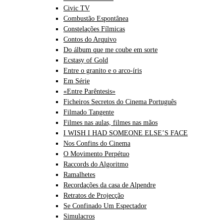
Civic TV
Combustão Espontânea
Constelações Fílmicas
Contos do Arquivo
Do álbum que me coube em sorte
Ecstasy of Gold
Entre o granito e o arco-íris
Em Série
«Entre Parêntesis»
Ficheiros Secretos do Cinema Português
Filmado Tangente
Filmes nas aulas, filmes nas mãos
I WISH I HAD SOMEONE ELSE’S FACE
Nos Confins do Cinema
O Movimento Perpétuo
Raccords do Algoritmo
Ramalhetes
Recordações da casa de Alpendre
Retratos de Projecção
Se Confinado Um Espectador
Simulacros