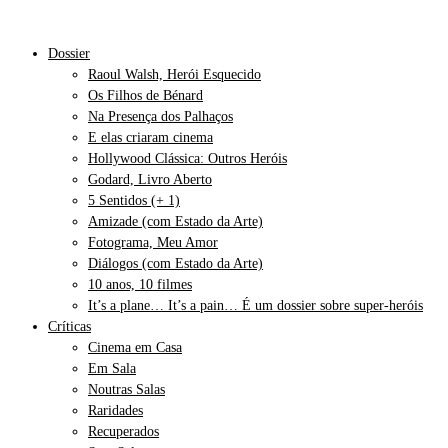
Dossier
Raoul Walsh, Herói Esquecido
Os Filhos de Bénard
Na Presença dos Palhaços
E elas criaram cinema
Hollywood Clássica: Outros Heróis
Godard, Livro Aberto
5 Sentidos (+ 1)
Amizade (com Estado da Arte)
Fotograma, Meu Amor
Diálogos (com Estado da Arte)
10 anos, 10 filmes
It’s a plane… It’s a pain… É um dossier sobre super-heróis
Críticas
Cinema em Casa
Em Sala
Noutras Salas
Raridades
Recuperados