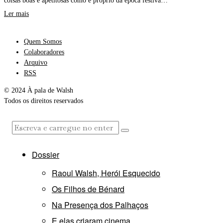
coisas boas e apetitosas como é próprio da época festiva…
Ler mais
Quem Somos
Colaboradores
Arquivo
RSS
© 2024 À pala de Walsh
Todos os direitos reservados
Dossier
Raoul Walsh, Herói Esquecido
Os Filhos de Bénard
Na Presença dos Palhaços
E elas criaram cinema