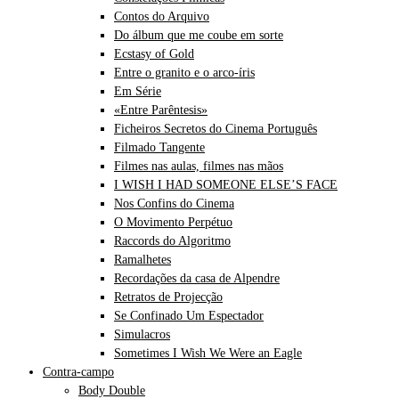
Contos do Arquivo
Do álbum que me coube em sorte
Ecstasy of Gold
Entre o granito e o arco-íris
Em Série
«Entre Parêntesis»
Ficheiros Secretos do Cinema Português
Filmado Tangente
Filmes nas aulas, filmes nas mãos
I WISH I HAD SOMEONE ELSE’S FACE
Nos Confins do Cinema
O Movimento Perpétuo
Raccords do Algoritmo
Ramalhetes
Recordações da casa de Alpendre
Retratos de Projecção
Se Confinado Um Espectador
Simulacros
Sometimes I Wish We Were an Eagle
Contra-campo
Body Double