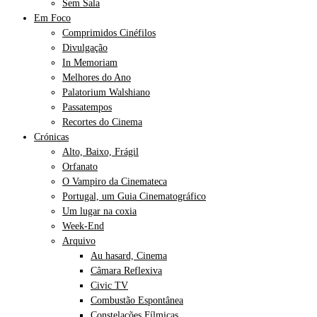
Sem Sala
Em Foco
Comprimidos Cinéfilos
Divulgação
In Memoriam
Melhores do Ano
Palatorium Walshiano
Passatempos
Recortes do Cinema
Crónicas
Alto, Baixo, Frágil
Orfanato
O Vampiro da Cinemateca
Portugal, um Guia Cinematográfico
Um lugar na coxia
Week-End
Arquivo
Au hasard, Cinema
Câmara Reflexiva
Civic TV
Combustão Espontânea
Constelações Fílmicas