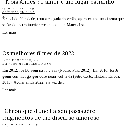
“Trois Amies”: o amor é um lugar estranho
19 DE AGOSTO, 2025
CRÍTICAS
·
EM SALA
É sinal de felicidade, com a chegada do verão, aparecer-nos um cinema que
se faz do teatro interior crente no amor. Materialists…
Ler mais
Os melhores filmes de 2022
22 DE DEZEMBRO, 2022
EM FOCO
·
MELHORES DO ANO
Em 2012, foi Da-reun na-ra-e-suh (Noutro País, 2012). Em 2016, foi Ji-
geum-eun-mat-go-geu-ddae-neun-teul-li-da (Sítio Certo, História Errada,
2015). Agora, ainda 2022, é a vez de…
Ler mais
“Chronique d’une liaison passagère”:
fragmentos de um discurso amoroso
8 DE NOVEMBRO, 2022