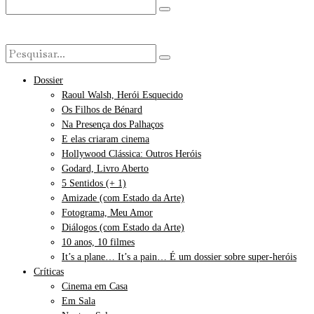
Dossier
Raoul Walsh, Herói Esquecido
Os Filhos de Bénard
Na Presença dos Palhaços
E elas criaram cinema
Hollywood Clássica: Outros Heróis
Godard, Livro Aberto
5 Sentidos (+ 1)
Amizade (com Estado da Arte)
Fotograma, Meu Amor
Diálogos (com Estado da Arte)
10 anos, 10 filmes
It’s a plane… It’s a pain… É um dossier sobre super-heróis
Críticas
Cinema em Casa
Em Sala