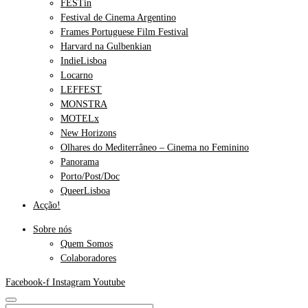
FESTin
Festival de Cinema Argentino
Frames Portuguese Film Festival
Harvard na Gulbenkian
IndieLisboa
Locarno
LEFFEST
MONSTRA
MOTELx
New Horizons
Olhares do Mediterrâneo – Cinema no Feminino
Panorama
Porto/Post/Doc
QueerLisboa
Acção!
Sobre nós
Quem Somos
Colaboradores
Facebook-f
Instagram
Youtube