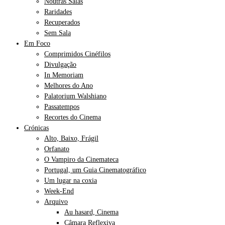
Noutras Salas
Raridades
Recuperados
Sem Sala
Em Foco
Comprimidos Cinéfilos
Divulgação
In Memoriam
Melhores do Ano
Palatorium Walshiano
Passatempos
Recortes do Cinema
Crónicas
Alto, Baixo, Frágil
Orfanato
O Vampiro da Cinemateca
Portugal, um Guia Cinematográfico
Um lugar na coxia
Week-End
Arquivo
Au hasard, Cinema
Câmara Reflexiva