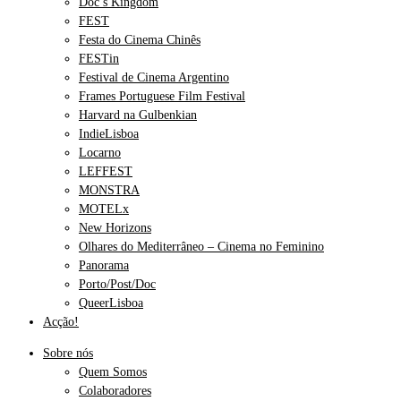
Doc’s Kingdom
FEST
Festa do Cinema Chinês
FESTin
Festival de Cinema Argentino
Frames Portuguese Film Festival
Harvard na Gulbenkian
IndieLisboa
Locarno
LEFFEST
MONSTRA
MOTELx
New Horizons
Olhares do Mediterrâneo – Cinema no Feminino
Panorama
Porto/Post/Doc
QueerLisboa
Acção!
Sobre nós
Quem Somos
Colaboradores