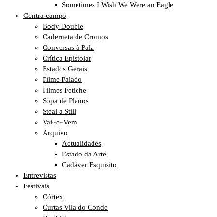
Sometimes I Wish We Were an Eagle
Contra-campo
Body Double
Caderneta de Cromos
Conversas à Pala
Crítica Epistolar
Estados Gerais
Filme Falado
Filmes Fetiche
Sopa de Planos
Steal a Still
Vai~e~Vem
Arquivo
Actualidades
Estado da Arte
Cadáver Esquisito
Entrevistas
Festivais
Córtex
Curtas Vila do Conde