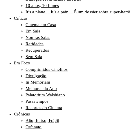
10 anos, 10 filmes
It’s a plane… It’s a pain… É um dossier sobre super-heró
Críticas
Cinema em Casa
Em Sala
Noutras Salas
Raridades
Recuperados
Sem Sala
Em Foco
Comprimidos Cinéfilos
Divulgação
In Memoriam
Melhores do Ano
Palatorium Walshiano
Passatempos
Recortes do Cinema
Crónicas
Alto, Baixo, Frágil
Orfanato