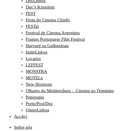
DocLisboa
Doc’s Kingdom
FEST
Festa do Cinema Chinês
FESTin
Festival de Cinema Argentino
Frames Portuguese Film Festival
Harvard na Gulbenkian
IndieLisboa
Locarno
LEFFEST
MONSTRA
MOTELx
New Horizons
Olhares do Mediterrâneo – Cinema no Feminino
Panorama
Porto/Post/Doc
QueerLisboa
Acção!
Sobre nós