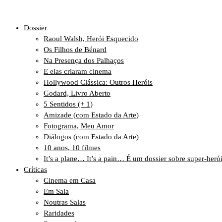
Dossier
Raoul Walsh, Herói Esquecido
Os Filhos de Bénard
Na Presença dos Palhaços
E elas criaram cinema
Hollywood Clássica: Outros Heróis
Godard, Livro Aberto
5 Sentidos (+ 1)
Amizade (com Estado da Arte)
Fotograma, Meu Amor
Diálogos (com Estado da Arte)
10 anos, 10 filmes
It’s a plane… It’s a pain… É um dossier sobre super-heró
Críticas
Cinema em Casa
Em Sala
Noutras Salas
Raridades