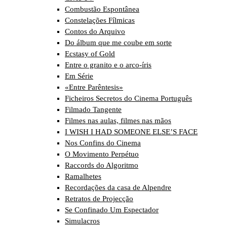
Combustão Espontânea
Constelações Fílmicas
Contos do Arquivo
Do álbum que me coube em sorte
Ecstasy of Gold
Entre o granito e o arco-íris
Em Série
«Entre Parêntesis»
Ficheiros Secretos do Cinema Português
Filmado Tangente
Filmes nas aulas, filmes nas mãos
I WISH I HAD SOMEONE ELSE’S FACE
Nos Confins do Cinema
O Movimento Perpétuo
Raccords do Algoritmo
Ramalhetes
Recordações da casa de Alpendre
Retratos de Projecção
Se Confinado Um Espectador
Simulacros