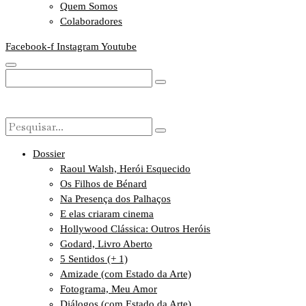
Quem Somos
Colaboradores
Facebook-f
Instagram
Youtube
Dossier
Raoul Walsh, Herói Esquecido
Os Filhos de Bénard
Na Presença dos Palhaços
E elas criaram cinema
Hollywood Clássica: Outros Heróis
Godard, Livro Aberto
5 Sentidos (+ 1)
Amizade (com Estado da Arte)
Fotograma, Meu Amor
Diálogos (com Estado da Arte)