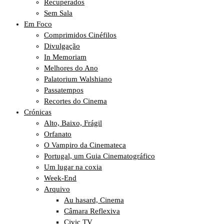
Recuperados
Sem Sala
Em Foco
Comprimidos Cinéfilos
Divulgação
In Memoriam
Melhores do Ano
Palatorium Walshiano
Passatempos
Recortes do Cinema
Crónicas
Alto, Baixo, Frágil
Orfanato
O Vampiro da Cinemateca
Portugal, um Guia Cinematográfico
Um lugar na coxia
Week-End
Arquivo
Au hasard, Cinema
Câmara Reflexiva
Civic TV