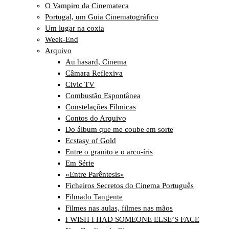
O Vampiro da Cinemateca
Portugal, um Guia Cinematográfico
Um lugar na coxia
Week-End
Arquivo
Au hasard, Cinema
Câmara Reflexiva
Civic TV
Combustão Espontânea
Constelações Fílmicas
Contos do Arquivo
Do álbum que me coube em sorte
Ecstasy of Gold
Entre o granito e o arco-íris
Em Série
«Entre Parêntesis»
Ficheiros Secretos do Cinema Português
Filmado Tangente
Filmes nas aulas, filmes nas mãos
I WISH I HAD SOMEONE ELSE’S FACE