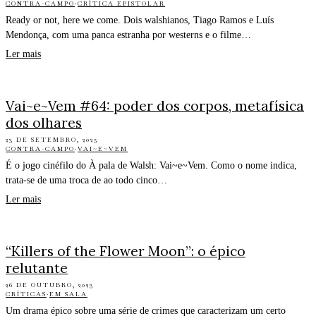
CONTRA-CAMPO
·
CRÍTICA EPISTOLAR
Ready or not, here we come. Dois walshianos, Tiago Ramos e Luís
Mendonça, com uma panca estranha por westerns e o filme…
Ler mais
Vai~e~Vem #64: poder dos corpos, metafísica
dos olhares
23 DE SETEMBRO, 2025
CONTRA-CAMPO
·
VAI~E~VEM
É o jogo cinéfilo do À pala de Walsh: Vai~e~Vem. Como o nome indica,
trata-se de uma troca de ao todo cinco…
Ler mais
“Killers of the Flower Moon”: o épico
relutante
26 DE OUTUBRO, 2023
CRÍTICAS
·
EM SALA
Um drama épico sobre uma série de crimes que caracterizam um certo