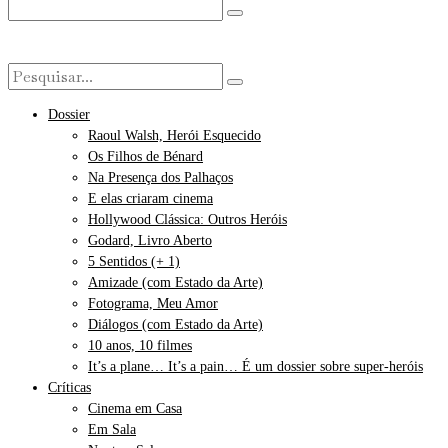
Dossier
Raoul Walsh, Herói Esquecido
Os Filhos de Bénard
Na Presença dos Palhaços
E elas criaram cinema
Hollywood Clássica: Outros Heróis
Godard, Livro Aberto
5 Sentidos (+ 1)
Amizade (com Estado da Arte)
Fotograma, Meu Amor
Diálogos (com Estado da Arte)
10 anos, 10 filmes
It’s a plane… It’s a pain… É um dossier sobre super-heróis
Críticas
Cinema em Casa
Em Sala