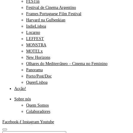
FESTin
Festival de Cinema Argentino
Frames Portuguese Film Festival
Harvard na Gulbenkian
IndieLisboa
Locarno
LEFFEST
MONSTRA
MOTELx
New Horizons
Olhares do Mediterrâneo – Cinema no Feminino
Panorama
Porto/Post/Doc
QueerLisboa
Acção!
Sobre nós
Quem Somos
Colaboradores
Facebook-f
Instagram
Youtube