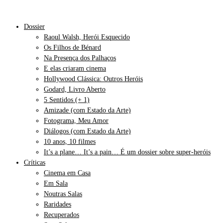
Dossier
Raoul Walsh, Herói Esquecido
Os Filhos de Bénard
Na Presença dos Palhaços
E elas criaram cinema
Hollywood Clássica: Outros Heróis
Godard, Livro Aberto
5 Sentidos (+ 1)
Amizade (com Estado da Arte)
Fotograma, Meu Amor
Diálogos (com Estado da Arte)
10 anos, 10 filmes
It’s a plane… It’s a pain… É um dossier sobre super-heróis
Críticas
Cinema em Casa
Em Sala
Noutras Salas
Raridades
Recuperados