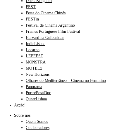
Doc’s Kingdom
FEST
Festa do Cinema Chinês
FESTin
Festival de Cinema Argentino
Frames Portuguese Film Festival
Harvard na Gulbenkian
IndieLisboa
Locarno
LEFFEST
MONSTRA
MOTELx
New Horizons
Olhares do Mediterrâneo – Cinema no Feminino
Panorama
Porto/Post/Doc
QueerLisboa
Acção!
Sobre nós
Quem Somos
Colaboradores