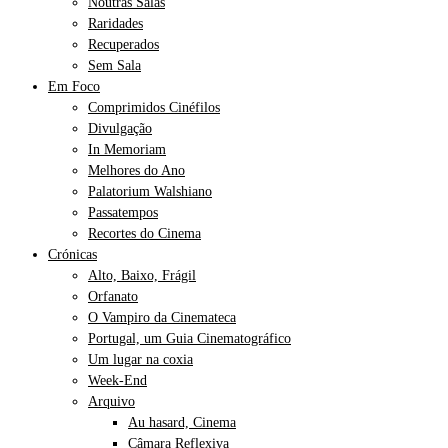
Noutras Salas
Raridades
Recuperados
Sem Sala
Em Foco
Comprimidos Cinéfilos
Divulgação
In Memoriam
Melhores do Ano
Palatorium Walshiano
Passatempos
Recortes do Cinema
Crónicas
Alto, Baixo, Frágil
Orfanato
O Vampiro da Cinemateca
Portugal, um Guia Cinematográfico
Um lugar na coxia
Week-End
Arquivo
Au hasard, Cinema
Câmara Reflexiva