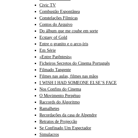
Civic TV
Combustão Espontânea
Constelações Fílmicas
Contos do Arquivo
Do álbum que me coube em sorte
Ecstasy of Gold
Entre o granito e o arco-íris
Em Série
«Entre Parêntesis»
Ficheiros Secretos do Cinema Português
Filmado Tangente
Filmes nas aulas, filmes nas mãos
I WISH I HAD SOMEONE ELSE’S FACE
Nos Confins do Cinema
O Movimento Perpétuo
Raccords do Algoritmo
Ramalhetes
Recordações da casa de Alpendre
Retratos de Projecção
Se Confinado Um Espectador
Simulacros