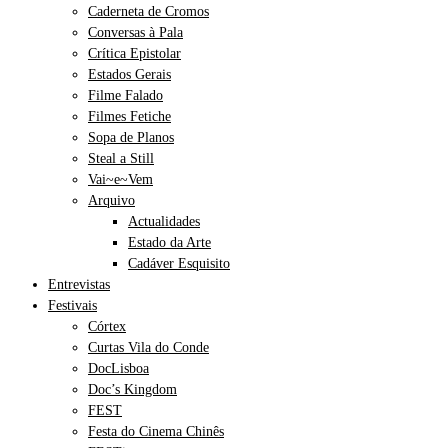
Caderneta de Cromos
Conversas à Pala
Crítica Epistolar
Estados Gerais
Filme Falado
Filmes Fetiche
Sopa de Planos
Steal a Still
Vai~e~Vem
Arquivo
Actualidades
Estado da Arte
Cadáver Esquisito
Entrevistas
Festivais
Córtex
Curtas Vila do Conde
DocLisboa
Doc’s Kingdom
FEST
Festa do Cinema Chinês