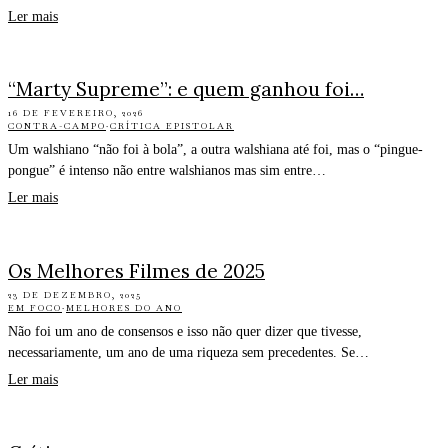
Ler mais
“Marty Supreme”: e quem ganhou foi…
16 DE FEVEREIRO, 2026
CONTRA-CAMPO
·
CRÍTICA EPISTOLAR
Um walshiano “não foi à bola”, a outra walshiana até foi, mas o “pingue-
pongue” é intenso não entre walshianos mas sim entre…
Ler mais
Os Melhores Filmes de 2025
23 DE DEZEMBRO, 2025
EM FOCO
·
MELHORES DO ANO
Não foi um ano de consensos e isso não quer dizer que tivesse,
necessariamente, um ano de uma riqueza sem precedentes. Se…
Ler mais