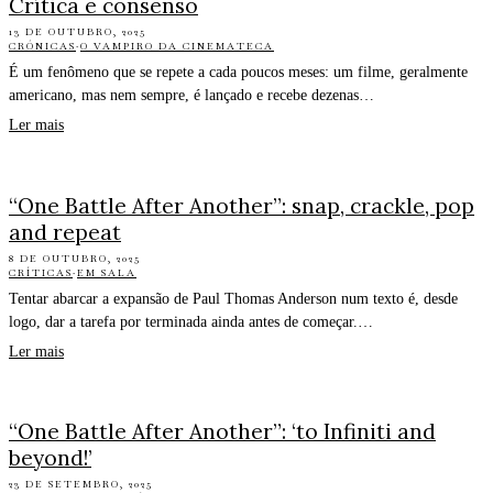
Crítica e consenso
13 DE OUTUBRO, 2025
CRÓNICAS
·
O VAMPIRO DA CINEMATECA
É um fenômeno que se repete a cada poucos meses: um filme, geralmente
americano, mas nem sempre, é lançado e recebe dezenas…
Ler mais
“One Battle After Another”: snap, crackle, pop
and repeat
8 DE OUTUBRO, 2025
CRÍTICAS
·
EM SALA
Tentar abarcar a expansão de Paul Thomas Anderson num texto é, desde
logo, dar a tarefa por terminada ainda antes de começar.…
Ler mais
“One Battle After Another”: ‘to Infiniti and
beyond!’
23 DE SETEMBRO, 2025