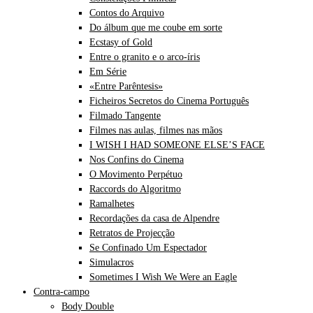
Contos do Arquivo
Do álbum que me coube em sorte
Ecstasy of Gold
Entre o granito e o arco-íris
Em Série
«Entre Parêntesis»
Ficheiros Secretos do Cinema Português
Filmado Tangente
Filmes nas aulas, filmes nas mãos
I WISH I HAD SOMEONE ELSE’S FACE
Nos Confins do Cinema
O Movimento Perpétuo
Raccords do Algoritmo
Ramalhetes
Recordações da casa de Alpendre
Retratos de Projecção
Se Confinado Um Espectador
Simulacros
Sometimes I Wish We Were an Eagle
Contra-campo
Body Double