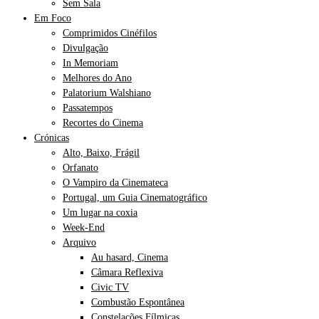
Sem Sala
Em Foco
Comprimidos Cinéfilos
Divulgação
In Memoriam
Melhores do Ano
Palatorium Walshiano
Passatempos
Recortes do Cinema
Crónicas
Alto, Baixo, Frágil
Orfanato
O Vampiro da Cinemateca
Portugal, um Guia Cinematográfico
Um lugar na coxia
Week-End
Arquivo
Au hasard, Cinema
Câmara Reflexiva
Civic TV
Combustão Espontânea
Constelações Fílmicas