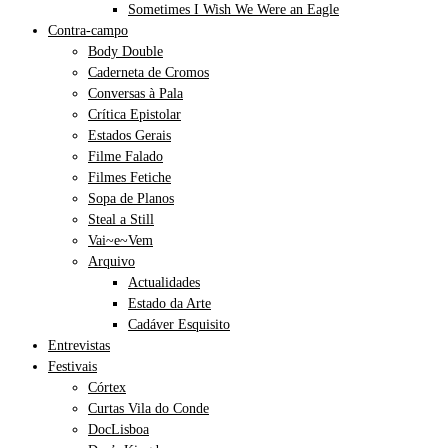
Sometimes I Wish We Were an Eagle
Contra-campo
Body Double
Caderneta de Cromos
Conversas à Pala
Crítica Epistolar
Estados Gerais
Filme Falado
Filmes Fetiche
Sopa de Planos
Steal a Still
Vai~e~Vem
Arquivo
Actualidades
Estado da Arte
Cadáver Esquisito
Entrevistas
Festivais
Córtex
Curtas Vila do Conde
DocLisboa