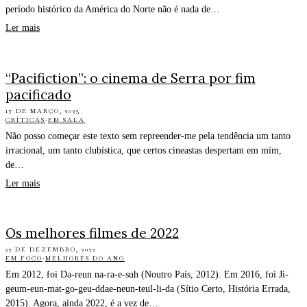
período histórico da América do Norte não é nada de…
Ler mais
“Pacifiction”: o cinema de Serra por fim
pacificado
17 DE MARÇO, 2023
CRÍTICAS
·
EM SALA
Não posso começar este texto sem repreender-me pela tendência um tanto
irracional, um tanto clubística, que certos cineastas despertam em mim,
de…
Ler mais
Os melhores filmes de 2022
22 DE DEZEMBRO, 2022
EM FOCO
·
MELHORES DO ANO
Em 2012, foi Da-reun na-ra-e-suh (Noutro País, 2012). Em 2016, foi Ji-
geum-eun-mat-go-geu-ddae-neun-teul-li-da (Sítio Certo, História Errada,
2015). Agora, ainda 2022, é a vez de…