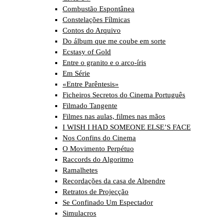
Combustão Espontânea
Constelações Fílmicas
Contos do Arquivo
Do álbum que me coube em sorte
Ecstasy of Gold
Entre o granito e o arco-íris
Em Série
«Entre Parêntesis»
Ficheiros Secretos do Cinema Português
Filmado Tangente
Filmes nas aulas, filmes nas mãos
I WISH I HAD SOMEONE ELSE’S FACE
Nos Confins do Cinema
O Movimento Perpétuo
Raccords do Algoritmo
Ramalhetes
Recordações da casa de Alpendre
Retratos de Projecção
Se Confinado Um Espectador
Simulacros