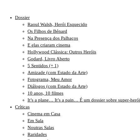
Dossier
Raoul Walsh, Herói Esquecido
Os Filhos de Bénard
Na Presença dos Palhaços
E elas criaram cinema
Hollywood Clássica: Outros Heróis
Godard, Livro Aberto
5 Sentidos (+ 1)
Amizade (com Estado da Arte)
Fotograma, Meu Amor
Diálogos (com Estado da Arte)
10 anos, 10 filmes
It’s a plane… It’s a pain… É um dossier sobre super-heró
Críticas
Cinema em Casa
Em Sala
Noutras Salas
Raridades