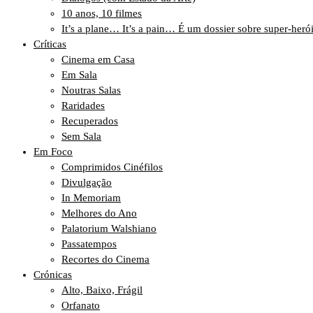
10 anos, 10 filmes
It’s a plane… It’s a pain… É um dossier sobre super-heró
Críticas
Cinema em Casa
Em Sala
Noutras Salas
Raridades
Recuperados
Sem Sala
Em Foco
Comprimidos Cinéfilos
Divulgação
In Memoriam
Melhores do Ano
Palatorium Walshiano
Passatempos
Recortes do Cinema
Crónicas
Alto, Baixo, Frágil
Orfanato