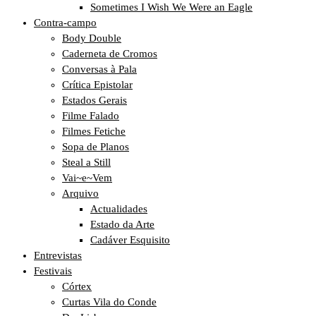
Sometimes I Wish We Were an Eagle
Contra-campo
Body Double
Caderneta de Cromos
Conversas à Pala
Crítica Epistolar
Estados Gerais
Filme Falado
Filmes Fetiche
Sopa de Planos
Steal a Still
Vai~e~Vem
Arquivo
Actualidades
Estado da Arte
Cadáver Esquisito
Entrevistas
Festivais
Córtex
Curtas Vila do Conde