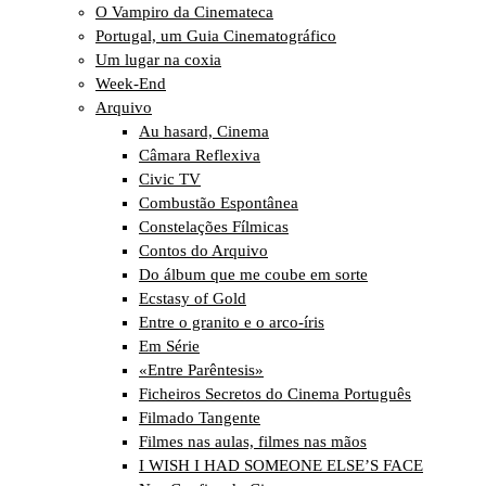
O Vampiro da Cinemateca
Portugal, um Guia Cinematográfico
Um lugar na coxia
Week-End
Arquivo
Au hasard, Cinema
Câmara Reflexiva
Civic TV
Combustão Espontânea
Constelações Fílmicas
Contos do Arquivo
Do álbum que me coube em sorte
Ecstasy of Gold
Entre o granito e o arco-íris
Em Série
«Entre Parêntesis»
Ficheiros Secretos do Cinema Português
Filmado Tangente
Filmes nas aulas, filmes nas mãos
I WISH I HAD SOMEONE ELSE’S FACE