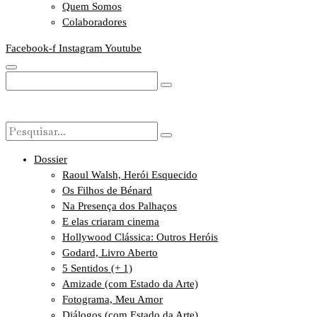
Quem Somos
Colaboradores
Facebook-f
Instagram
Youtube
Dossier
Raoul Walsh, Herói Esquecido
Os Filhos de Bénard
Na Presença dos Palhaços
E elas criaram cinema
Hollywood Clássica: Outros Heróis
Godard, Livro Aberto
5 Sentidos (+ 1)
Amizade (com Estado da Arte)
Fotograma, Meu Amor
Diálogos (com Estado da Arte)