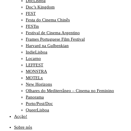
DocLisboa
Doc’s Kingdom
FEST
Festa do Cinema Chinês
FESTin
Festival de Cinema Argentino
Frames Portuguese Film Festival
Harvard na Gulbenkian
IndieLisboa
Locarno
LEFFEST
MONSTRA
MOTELx
New Horizons
Olhares do Mediterrâneo – Cinema no Feminino
Panorama
Porto/Post/Doc
QueerLisboa
Acção!
Sobre nós