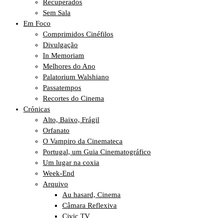
Recuperados
Sem Sala
Em Foco
Comprimidos Cinéfilos
Divulgação
In Memoriam
Melhores do Ano
Palatorium Walshiano
Passatempos
Recortes do Cinema
Crónicas
Alto, Baixo, Frágil
Orfanato
O Vampiro da Cinemateca
Portugal, um Guia Cinematográfico
Um lugar na coxia
Week-End
Arquivo
Au hasard, Cinema
Câmara Reflexiva
Civic TV