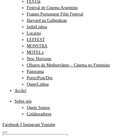
FESTin
Festival de Cinema Argentino
Frames Portuguese Film Festival
Harvard na Gulbenkian
IndieLisboa
Locarno
LEFFEST
MONSTRA
MOTELx
New Horizons
Olhares do Mediterrâneo – Cinema no Feminino
Panorama
Porto/Post/Doc
QueerLisboa
Acção!
Sobre nós
Quem Somos
Colaboradores
Facebook-f
Instagram
Youtube