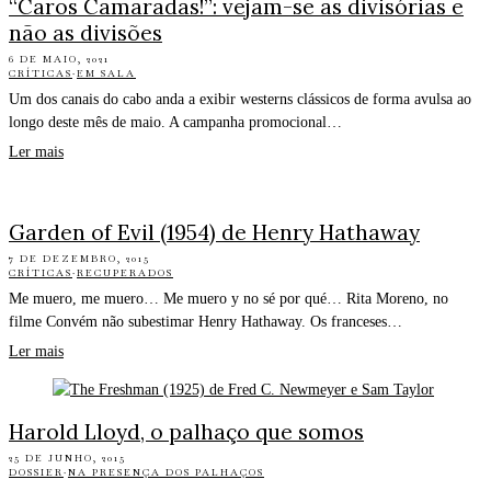
“Caros Camaradas!”: vejam-se as divisórias e
não as divisões
6 DE MAIO, 2021
CRÍTICAS
·
EM SALA
Um dos canais do cabo anda a exibir westerns clássicos de forma avulsa ao
longo deste mês de maio. A campanha promocional…
Ler mais
Garden of Evil (1954) de Henry Hathaway
7 DE DEZEMBRO, 2015
CRÍTICAS
·
RECUPERADOS
Me muero, me muero… Me muero y no sé por qué… Rita Moreno, no
filme Convém não subestimar Henry Hathaway. Os franceses…
Ler mais
Harold Lloyd, o palhaço que somos
25 DE JUNHO, 2015
DOSSIER
·
NA PRESENÇA DOS PALHAÇOS