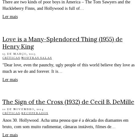
There are two kinds of poor boys in America – The Tom Sawyers and the
Huckleberry Finns, and Hollywood is full of…
Ler mais
Love is a Many-Splendored Thing (1955) de
Henry King
25 DE MARÇO, 2015
CRÍTICAS
·
NOUTRAS SALAS
“Dear love, even the paunchy, ugly people of this world believe they love as
much as we do and forever. It is…
Ler mais
The Sign of the Cross (1932) de Cecil B. DeMille
10 DE NOVEMBRO, 2014
CRÍTICAS
·
RECUPERADOS
Anos 30. Hollywood. Acha uma pessoa que é a década dos diamantes em
bruto, com som muito rudimentar, câmaras instáveis, filmes de…
Ler mais