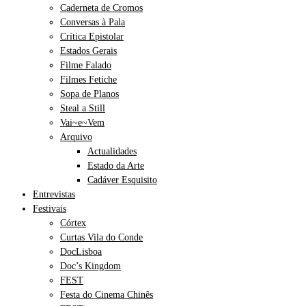
Caderneta de Cromos
Conversas à Pala
Crítica Epistolar
Estados Gerais
Filme Falado
Filmes Fetiche
Sopa de Planos
Steal a Still
Vai~e~Vem
Arquivo
Actualidades
Estado da Arte
Cadáver Esquisito
Entrevistas
Festivais
Córtex
Curtas Vila do Conde
DocLisboa
Doc’s Kingdom
FEST
Festa do Cinema Chinês