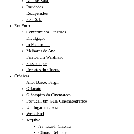
Noutras Salas
Raridades
Recuperados
Sem Sala
Em Foco
Comprimidos Cinéfilos
Divulgação
In Memoriam
Melhores do Ano
Palatorium Walshiano
Passatempos
Recortes do Cinema
Crónicas
Alto, Baixo, Frágil
Orfanato
O Vampiro da Cinemateca
Portugal, um Guia Cinematográfico
Um lugar na coxia
Week-End
Arquivo
Au hasard, Cinema
Câmara Reflexiva