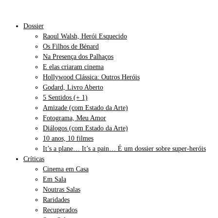
Dossier
Raoul Walsh, Herói Esquecido
Os Filhos de Bénard
Na Presença dos Palhaços
E elas criaram cinema
Hollywood Clássica: Outros Heróis
Godard, Livro Aberto
5 Sentidos (+ 1)
Amizade (com Estado da Arte)
Fotograma, Meu Amor
Diálogos (com Estado da Arte)
10 anos, 10 filmes
It’s a plane… It’s a pain… É um dossier sobre super-heróis
Críticas
Cinema em Casa
Em Sala
Noutras Salas
Raridades
Recuperados