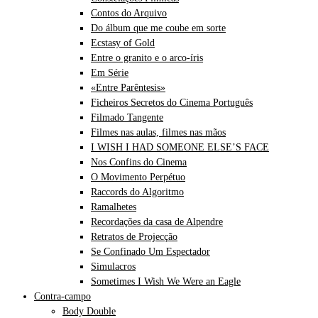
Contos do Arquivo
Do álbum que me coube em sorte
Ecstasy of Gold
Entre o granito e o arco-íris
Em Série
«Entre Parêntesis»
Ficheiros Secretos do Cinema Português
Filmado Tangente
Filmes nas aulas, filmes nas mãos
I WISH I HAD SOMEONE ELSE’S FACE
Nos Confins do Cinema
O Movimento Perpétuo
Raccords do Algoritmo
Ramalhetes
Recordações da casa de Alpendre
Retratos de Projecção
Se Confinado Um Espectador
Simulacros
Sometimes I Wish We Were an Eagle
Contra-campo
Body Double