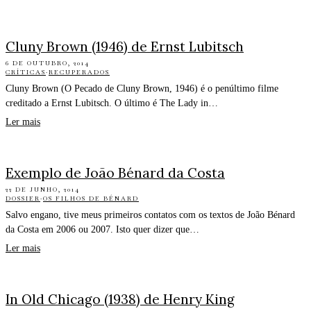
Cluny Brown (1946) de Ernst Lubitsch
6 DE OUTUBRO, 2014
CRÍTICAS
·
RECUPERADOS
Cluny Brown (O Pecado de Cluny Brown, 1946) é o penúltimo filme
creditado a Ernst Lubitsch. O último é The Lady in…
Ler mais
Exemplo de João Bénard da Costa
22 DE JUNHO, 2014
DOSSIER
·
OS FILHOS DE BÉNARD
Salvo engano, tive meus primeiros contatos com os textos de João Bénard
da Costa em 2006 ou 2007. Isto quer dizer que…
Ler mais
In Old Chicago (1938) de Henry King