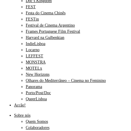
Doc’s Kingdom
FEST
Festa do Cinema Chinês
FESTin
Festival de Cinema Argentino
Frames Portuguese Film Festival
Harvard na Gulbenkian
IndieLisboa
Locarno
LEFFEST
MONSTRA
MOTELx
New Horizons
Olhares do Mediterrâneo – Cinema no Feminino
Panorama
Porto/Post/Doc
QueerLisboa
Acção!
Sobre nós
Quem Somos
Colaboradores