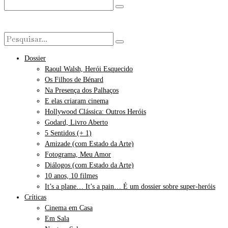
Dossier
Raoul Walsh, Herói Esquecido
Os Filhos de Bénard
Na Presença dos Palhaços
E elas criaram cinema
Hollywood Clássica: Outros Heróis
Godard, Livro Aberto
5 Sentidos (+ 1)
Amizade (com Estado da Arte)
Fotograma, Meu Amor
Diálogos (com Estado da Arte)
10 anos, 10 filmes
It’s a plane… It’s a pain… É um dossier sobre super-heróis
Críticas
Cinema em Casa
Em Sala