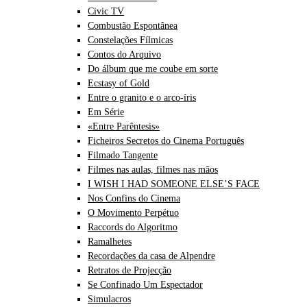
Civic TV
Combustão Espontânea
Constelações Fílmicas
Contos do Arquivo
Do álbum que me coube em sorte
Ecstasy of Gold
Entre o granito e o arco-íris
Em Série
«Entre Parêntesis»
Ficheiros Secretos do Cinema Português
Filmado Tangente
Filmes nas aulas, filmes nas mãos
I WISH I HAD SOMEONE ELSE’S FACE
Nos Confins do Cinema
O Movimento Perpétuo
Raccords do Algoritmo
Ramalhetes
Recordações da casa de Alpendre
Retratos de Projecção
Se Confinado Um Espectador
Simulacros