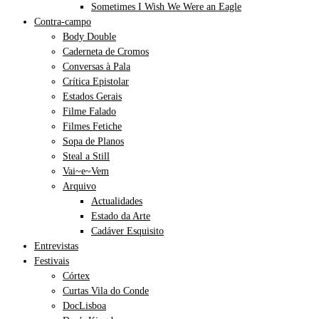
Sometimes I Wish We Were an Eagle
Contra-campo
Body Double
Caderneta de Cromos
Conversas à Pala
Crítica Epistolar
Estados Gerais
Filme Falado
Filmes Fetiche
Sopa de Planos
Steal a Still
Vai~e~Vem
Arquivo
Actualidades
Estado da Arte
Cadáver Esquisito
Entrevistas
Festivais
Córtex
Curtas Vila do Conde
DocLisboa