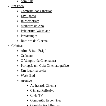
Sem Sala
Em Foco
Comprimidos Cinéfilos
Divulgação
In Memoriam
Melhores do Ano
Palatorium Walshiano
Passatempos
Recortes do Cinema
Crónicas
Alto, Baixo, Frágil
Orfanato
O Vampiro da Cinemateca
Portugal, um Guia Cinematográfico
Um lugar na coxia
Week-End
Arquivo
Au hasard, Cinema
Câmara Reflexiva
Civic TV
Combustão Espontânea
Constelações Fílmicas