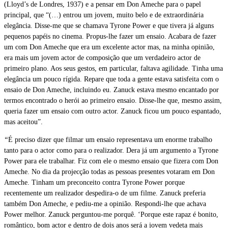
(Lloyd’s de Londres, 1937) e a pensar em Don Ameche para o papel
principal, que “(…) entrou um jovem, muito belo e de extraordinária
elegância. Disse-me que se chamava Tyrone Power e que tivera já alguns
pequenos papéis no cinema. Propus-lhe fazer um ensaio. Acabara de fazer
um com Don Ameche que era um excelente actor mas, na minha opinião,
era mais um jovem actor de composição que um verdadeiro actor de
primeiro plano. Aos seus gestos, em particular, faltava agilidade. Tinha uma
elegância um pouco rígida. Repare que toda a gente estava satisfeita com o
ensaio de Don Ameche, incluindo eu. Zanuck estava mesmo encantado por
termos encontrado o herói ao primeiro ensaio. Disse-lhe que, mesmo assim,
queria fazer um ensaio com outro actor. Zanuck ficou um pouco espantado,
mas aceitou”.
“
É preciso dizer que filmar um ensaio representava um enorme trabalho
tanto para o actor como para o realizador. Dera já um argumento a Tyrone
Power para ele trabalhar. Fiz com ele o mesmo ensaio que fizera com Don
Ameche. No dia da projecção todas as pessoas presentes votaram em Don
Ameche. Tinham um preconceito contra Tyrone Power porque
recentemente um realizador despedira-o de um filme. Zanuck preferia
também Don Ameche, e pediu-me a opinião. Respondi-lhe que achava
Power melhor. Zanuck perguntou-me porquê. ‘Porque este rapaz é bonito,
romântico, bom actor e dentro de dois anos será a jovem vedeta mais