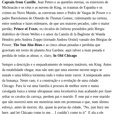
Captain from Castille
, Jean Peters e as questões eternas, os exteriores de
Michoacán e os céus e as nuvens de King, os traumas de Espanha e os
crimes no Novo Mundo, as conversas entre o Pedro de Vargas de Power e o
padre Bartolomeu de Olmedo de Thomas Gomez, culminando na certeza,
entre sombras e luzes milenares, de que aos maiores pecados, cabe o maior
perdão;
Prince of Foxes
, os círculos do Inferno presididos pelo Bórgia
diabólico de Orson Welles e o amor da Camila di la Baglione de Wanda
Hendrix pelo Andrea Zoppo (tornado Andrea Orsini) vassalo dos Bórgias de
Power;
The Sun Also Rises
e as cinco almas penadas e perdidas que
gravitam em torno do planeta Ava Gardner, aqui talvez a mais penada e
perdida de todas as almas; e, claro,
In Old Chicago
.
Sempre a descrição e o enquadramento de tempos instáveis, em King. Antes
da estabilidade chegar, mas não sem que uma enorme nuvem negra se
instale e uma bíblica tormenta tudo e todos tente varrer. A tempestade antes
da bonança. Neste caso, é a construção e a evolução de uma cidade:
Chicago. Para lá vai uma família à procura de melhor sorte e numa
cavalgada louca a tentar ultrapassar uma locomotiva mas acabando por fazer
soltar os cavalos da carroça, perdem pai e marido. É esse pai e esse marido
que não morrerá nem em memórias nem em promessas e que, num último
esforço, antes de morrer, diz, quase às portas da cidade, “No, just bury me
here, and let Chicago come to me… I couldn’t come to it”. E ela a ele