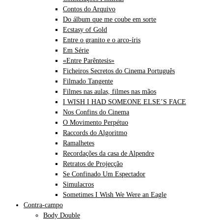
Contos do Arquivo
Do álbum que me coube em sorte
Ecstasy of Gold
Entre o granito e o arco-íris
Em Série
«Entre Parêntesis»
Ficheiros Secretos do Cinema Português
Filmado Tangente
Filmes nas aulas, filmes nas mãos
I WISH I HAD SOMEONE ELSE’S FACE
Nos Confins do Cinema
O Movimento Perpétuo
Raccords do Algoritmo
Ramalhetes
Recordações da casa de Alpendre
Retratos de Projecção
Se Confinado Um Espectador
Simulacros
Sometimes I Wish We Were an Eagle
Contra-campo
Body Double