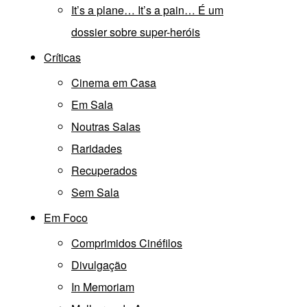
It’s a plane… It’s a pain… É um
dossier sobre super-heróis
Críticas
Cinema em Casa
Em Sala
Noutras Salas
Raridades
Recuperados
Sem Sala
Em Foco
Comprimidos Cinéfilos
Divulgação
In Memoriam