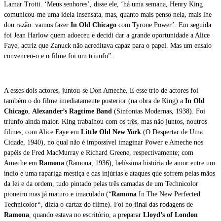
Lamar Trotti. ‘Meus senhores’, disse ele, ‘há uma semana, Henry King
comunicou-me uma ideia insensata, mas, quanto mais penso nela, mais lhe
dou razão: vamos fazer
In Old Chicago
com Tyrone Power’. Em seguida
foi Jean Harlow quem adoeceu e decidi dar a grande oportunidade a Alice
Faye, actriz que Zanuck não acreditava capaz para o papel. Mas um ensaio
convenceu-o e o filme foi um triunfo”.
A esses dois actores, juntou-se Don Ameche. E esse trio de actores foi
também o do filme imediatamente posterior (na obra de King) a
In Old
Chicago
,
Alexander’s Ragtime Band
(Sinfonias Modernas, 1938). Foi
triunfo ainda maior. King trabalhou com os três, mas não juntos, noutros
filmes; com Alice Faye em
Little Old New York
(O Despertar de Uma
Cidade, 1940), no qual não é impossível imaginar Power e Ameche nos
papéis de Fred MacMurray e Richard Greene, respectivamente; com
Ameche em
Ramona
(Ramona, 1936), belíssima história de amor entre um
índio e uma rapariga mestiça e das injúrias e ataques que sofrem pelas mãos
da lei e da ordem, tudo pintado pelas três camadas de um Technicolor
pioneiro mas já maturo e imaculado (“
Ramona
In The New Perfected
Technicolor
“
, dizia o cartaz do filme). Foi no final das rodagens de
Ramona
, quando estava no escritório, a preparar
Lloyd’s of London