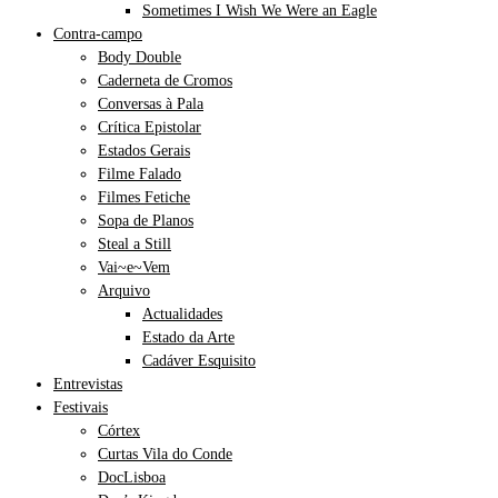
Sometimes I Wish We Were an Eagle
Contra-campo
Body Double
Caderneta de Cromos
Conversas à Pala
Crítica Epistolar
Estados Gerais
Filme Falado
Filmes Fetiche
Sopa de Planos
Steal a Still
Vai~e~Vem
Arquivo
Actualidades
Estado da Arte
Cadáver Esquisito
Entrevistas
Festivais
Córtex
Curtas Vila do Conde
DocLisboa