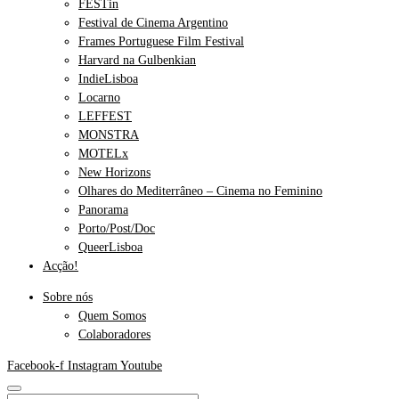
FESTin
Festival de Cinema Argentino
Frames Portuguese Film Festival
Harvard na Gulbenkian
IndieLisboa
Locarno
LEFFEST
MONSTRA
MOTELx
New Horizons
Olhares do Mediterrâneo – Cinema no Feminino
Panorama
Porto/Post/Doc
QueerLisboa
Acção!
Sobre nós
Quem Somos
Colaboradores
Facebook-f
Instagram
Youtube