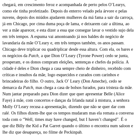
chegará, em crescimento feroz e acompanhada de perto pelos O’Learys,
como ele tinha profetizado. Depois do enterro velado pela árvore e pelas
nuvens, depois dos miúdos ajudarem mulheres da má fama a sair da carroça,
já em Chicago, por cima duma poça de lama, e deixarem cair a última, ao
ver a mãe aparecer, e esta dizer a essa que consegue lavar o vestido sujo dela
em três tempos. A espuma vai amontoando já nos baldes do negócio de
lavandaria da mãe O’Leary e, em três tempos também, os anos passam.
Chicago deve triplicar ou quadriplicar desde essa altura. Com ela, os bares e
os negócios da
Patch
, a que Dion O’Leary (Tyrone Power) cedo se junta,
prosperam, e os donos compram eleições, sentenças e chefes da polícia. A
cidade é deles e Dion chega a casa sempre cheio de dinheiro, recebido com
críticas e insultos da mãe, logo esquecidos e curados com carinhos e
brincadeiras do filho. O outro, Jack O’ Leary (Don Ameche), cedo se
demarca da
Patch
, mas chega a casa de bolsos furados, para tristeza da mãe.
Num jantar preparado para Dion dizer que quer apresentar Belle (Alice
Faye) à mãe, com concertos e danças da Irlanda natal à mistura, a senhora
Molly O’Leary recusa a apresentação, dizendo que não se quer dar com
ralé. Os filhos dizem-lhe que os tempos mudaram mas ela remata a conversa
toda com o “Well, times may have changed, but I haven’t changed”. É o
que diz Billy the Kid a Pat Garret quando o último o encontra num saloon e
lhe diz que desapareça, no filme de Peckinpah.