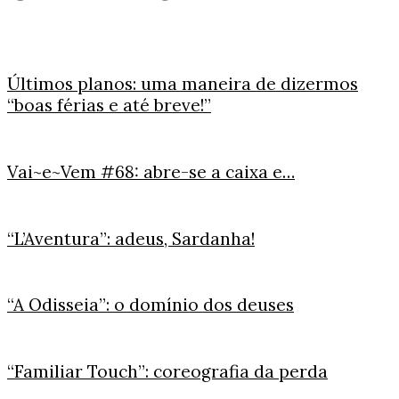
Últimos planos: uma maneira de dizermos
“boas férias e até breve!”
Vai~e~Vem #68: abre-se a caixa e…
“L’Aventura”: adeus, Sardanha!
“A Odisseia”: o domínio dos deuses
“Familiar Touch”: coreografia da perda