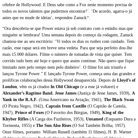
célebre de Hollywood. E Deus sabe como a Fox neste momento precisa de
todos os novos talentos que pudermos encontrar!’. ‘De acordo, agarra-o já
antes que eu mude de ideias’, respondeu Zanuck
“.
“Ora descobriu-se que Power estava já sob contrato com o estúdio mas que
ninguém se lembrara! Uma semana depois do começo da rodagem, Zanuck
chamou-me ao seu escritório: ‘Vi todos os dias os
rushes
com cuidado. Tem
razão, esse rapaz será em breve uma vedeta. Para que seja perfeito dou-lhe
mais 15.000 dólares. Filme o número de tomadas de vista que quiser. Tem
corrido tudo bem até hoje e quero que assim continue. Não quero que fique
limitado nem pelo tempo nem pelo dinheiro’. O filme foi um triunfo e
lançou Tyrone Power
.
” E lançado Tyrone Power, começa uma das grandes e
prolíficas colaborações dessa Hollywood desaparecida. Depois de
Lloyd’s of
London
, vêm os já citados
In Old Chicago
(e a esse já voltarei) e
Alexander’s Ragtime Band
,
Jesse James
(Justiça de Jesse James, 1939),
A
Yank in the R.A.F.
(Uma Americano na Aviação, 1941),
The Black Swan
(O Pirata Negro, 1942),
Captain from Castille
(O Capitão de Castela,
1947),
Prince of Foxes
(O Favorito dos Bórgias, 1949),
King of the
Khyber Rifles
(A Carga dos Fuzileiros, 1953),
Untamed
(Enquanto Dura a
Tormenta, 1955) e
The Sun Also Rises
(O Sol Também Brilha, 1957).
Onze filmes, portanto. William Russell (também 11 filmes), H. B. Warner