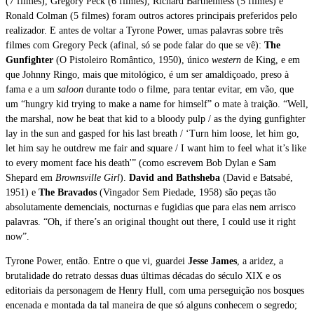
(7 filmes), Gregory Peck (6 filmes), Richard Barthelmess (5 filmes) e
Ronald Colman (5 filmes) foram outros actores principais preferidos pelo
realizador. E antes de voltar a Tyrone Power, umas palavras sobre três
filmes com Gregory Peck (afinal, só se pode falar do que se vê):
The
Gunfighter
(O Pistoleiro Romântico, 1950), único
western
de King, e em
que Johnny Ringo, mais que mitológico, é um ser amaldiçoado, preso à
fama e a um
saloon
durante todo o filme, para tentar evitar, em vão, que
um “hungry kid trying to make a name for himself” o mate à traição. “Well,
the marshal, now he beat that kid to a bloody pulp / as the dying gunfighter
lay in the sun and gasped for his last breath / ‘Turn him loose, let him go,
let him say he outdrew me fair and square / I want him to feel what it’s like
to every moment face his death'” (como escrevem Bob Dylan e Sam
Shepard em
Brownsville Girl
).
David and Bathsheba
(David e Batsabé,
1951) e
The Bravados
(Vingador Sem Piedade, 1958) são peças tão
absolutamente demenciais, nocturnas e fugidias que para elas nem arrisco
palavras. “Oh, if there’s an original thought out there, I could use it right
now”.
Tyrone Power, então. Entre o que vi, guardei
Jesse James
, a aridez, a
brutalidade do retrato dessas duas últimas décadas do século XIX e os
editoriais da personagem de Henry Hull, com uma perseguição nos bosques
encenada e montada da tal maneira de que só alguns conhecem o segredo;