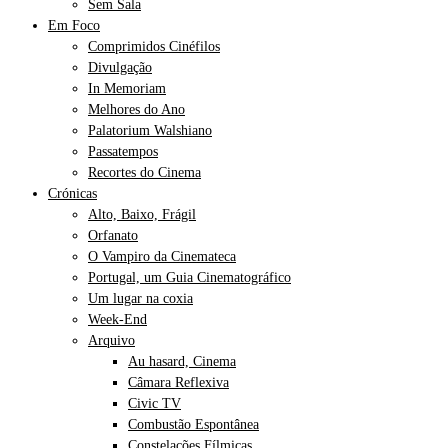
Sem Sala
Em Foco
Comprimidos Cinéfilos
Divulgação
In Memoriam
Melhores do Ano
Palatorium Walshiano
Passatempos
Recortes do Cinema
Crónicas
Alto, Baixo, Frágil
Orfanato
O Vampiro da Cinemateca
Portugal, um Guia Cinematográfico
Um lugar na coxia
Week-End
Arquivo
Au hasard, Cinema
Câmara Reflexiva
Civic TV
Combustão Espontânea
Constelações Fílmicas