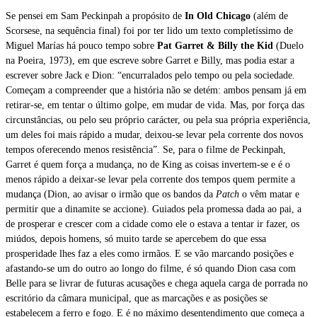
Se pensei em Sam Peckinpah a propósito de
In Old Chicago
(além de
Scorsese, na sequência final) foi por ter lido um texto completíssimo de
Miguel Marías há pouco tempo sobre
Pat Garret & Billy the Kid
(Duelo
na Poeira, 1973), em que escreve sobre Garret e Billy, mas podia estar a
escrever sobre Jack e Dion: “encurralados pelo tempo ou pela sociedade.
Começam a compreender que a história não se detém: ambos pensam já em
retirar-se, em tentar o último golpe, em mudar de vida. Mas, por força das
circunstâncias, ou pelo seu próprio carácter, ou pela sua própria experiência,
um deles foi mais rápido a mudar, deixou-se levar pela corrente dos novos
tempos oferecendo menos resistência”. Se, para o filme de Peckinpah,
Garret é quem força a mudança, no de King as coisas invertem-se e é o
menos rápido a deixar-se levar pela corrente dos tempos quem permite a
mudança (Dion, ao avisar o irmão que os bandos da
Patch
o vêm matar e
permitir que a dinamite se accione). Guiados pela promessa dada ao pai, a
de prosperar e crescer com a cidade como ele o estava a tentar ir fazer, os
miúdos, depois homens, só muito tarde se apercebem do que essa
prosperidade lhes faz a eles como irmãos. E se vão marcando posições e
afastando-se um do outro ao longo do filme, é só quando Dion casa com
Belle para se livrar de futuras acusações e chega aquela carga de porrada no
escritório da câmara municipal, que as marcações e as posições se
estabelecem a ferro e fogo. E é no máximo desentendimento que começa a