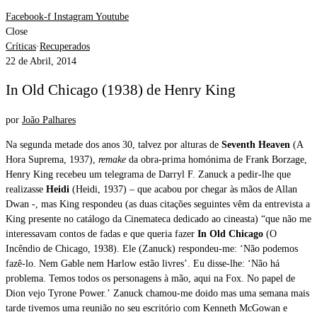
Facebook-f
Instagram
Youtube
Close
Críticas
·
Recuperados
22 de Abril, 2014
In Old Chicago (1938) de Henry King
por
João Palhares
Na segunda metade dos anos 30, talvez por alturas de
Seventh Heaven
(A
Hora Suprema, 1937),
remake
da obra-prima homónima de Frank Borzage,
Henry King recebeu um telegrama de Darryl F. Zanuck a pedir-lhe que
realizasse
Heidi
(Heidi, 1937) – que acabou por chegar às mãos de Allan
Dwan -, mas King respondeu (as duas citações seguintes vêm da entrevista a
King presente no catálogo da Cinemateca dedicado ao cineasta) “que não me
interessavam contos de fadas e que queria fazer
In Old Chicago
(O
Incêndio de Chicago, 1938). Ele (Zanuck) respondeu-me: ‘Não podemos
fazê-lo. Nem Gable nem Harlow estão livres’. Eu disse-lhe: ‘Não há
problema. Temos todos os personagens à mão, aqui na Fox. No papel de
Dion vejo Tyrone Power.’ Zanuck chamou-me doido mas uma semana mais
tarde tivemos uma reunião no seu escritório com Kenneth McGowan e