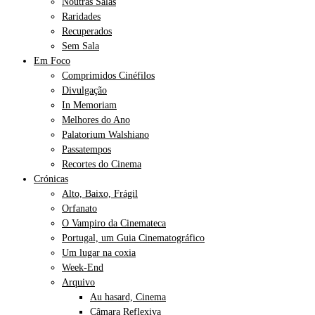
Noutras Salas
Raridades
Recuperados
Sem Sala
Em Foco
Comprimidos Cinéfilos
Divulgação
In Memoriam
Melhores do Ano
Palatorium Walshiano
Passatempos
Recortes do Cinema
Crónicas
Alto, Baixo, Frágil
Orfanato
O Vampiro da Cinemateca
Portugal, um Guia Cinematográfico
Um lugar na coxia
Week-End
Arquivo
Au hasard, Cinema
Câmara Reflexiva