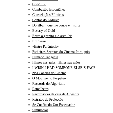
Civic TV
Combustão Espontânea
Constelações Fílmicas
Contos do Arquivo
Do álbum que me coube em sorte
Ecstasy of Gold
Entre o granito e o arco-íris
Em Série
«Entre Parêntesis»
Ficheiros Secretos do Cinema Português
Filmado Tangente
Filmes nas aulas, filmes nas mãos
I WISH I HAD SOMEONE ELSE’S FACE
Nos Confins do Cinema
O Movimento Perpétuo
Raccords do Algoritmo
Ramalhetes
Recordações da casa de Alpendre
Retratos de Projecção
Se Confinado Um Espectador
Simulacros