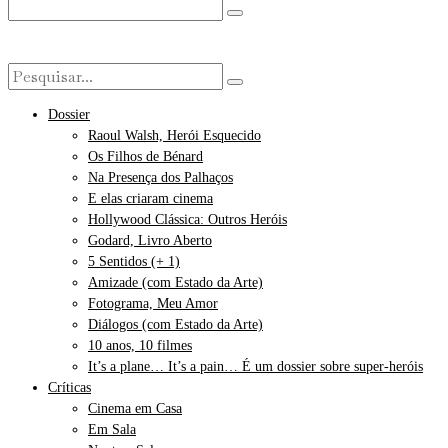
Dossier
Raoul Walsh, Herói Esquecido
Os Filhos de Bénard
Na Presença dos Palhaços
E elas criaram cinema
Hollywood Clássica: Outros Heróis
Godard, Livro Aberto
5 Sentidos (+ 1)
Amizade (com Estado da Arte)
Fotograma, Meu Amor
Diálogos (com Estado da Arte)
10 anos, 10 filmes
It’s a plane… It’s a pain… É um dossier sobre super-heróis
Críticas
Cinema em Casa
Em Sala