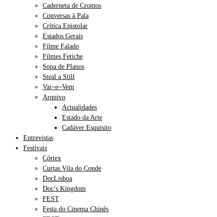
Caderneta de Cromos
Conversas à Pala
Crítica Epistolar
Estados Gerais
Filme Falado
Filmes Fetiche
Sopa de Planos
Steal a Still
Vai~e~Vem
Arquivo
Actualidades
Estado da Arte
Cadáver Esquisito
Entrevistas
Festivais
Córtex
Curtas Vila do Conde
DocLisboa
Doc’s Kingdom
FEST
Festa do Cinema Chinês