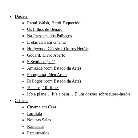
Dossier
Raoul Walsh, Herói Esquecido
Os Filhos de Bénard
Na Presença dos Palhaços
E elas criaram cinema
Hollywood Clássica: Outros Heróis
Godard, Livro Aberto
5 Sentidos (+ 1)
Amizade (com Estado da Arte)
Fotograma, Meu Amor
Diálogos (com Estado da Arte)
10 anos, 10 filmes
It’s a plane… It’s a pain… É um dossier sobre super-heróis
Críticas
Cinema em Casa
Em Sala
Noutras Salas
Raridades
Recuperados