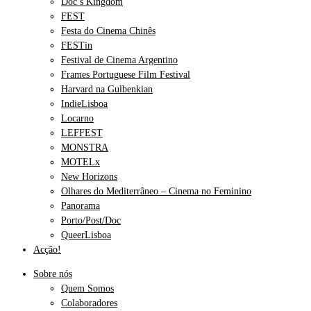
Doc’s Kingdom
FEST
Festa do Cinema Chinês
FESTin
Festival de Cinema Argentino
Frames Portuguese Film Festival
Harvard na Gulbenkian
IndieLisboa
Locarno
LEFFEST
MONSTRA
MOTELx
New Horizons
Olhares do Mediterrâneo – Cinema no Feminino
Panorama
Porto/Post/Doc
QueerLisboa
Acção!
Sobre nós
Quem Somos
Colaboradores