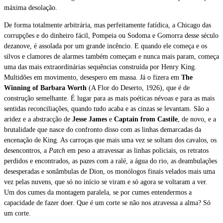
máxima desolação.
De forma totalmente arbitrária, mas perfeitamente fatídica, a Chicago das
corrupções e do dinheiro fácil, Pompeia ou Sodoma e Gomorra desse século
dezanove, é assolada por um grande incêncio. E quando ele começa e os
silvos e clamores de alarmes também começam e nunca mais param, começa
uma das mais extraordinárias sequências construída por Henry King.
Multidões em movimento, desespero em massa. Já o fizera em
The
Winning of Barbara Worth
(A Flor do Deserto, 1926), que é de
construção semelhante. É lugar para as mais poéticas névoas e para as mais
sentidas reconciliações, quando tudo acaba e as cinzas se levantam. São a
aridez e a abstracção de
Jesse James
e
Captain from Castile
, de novo, e a
brutalidade que nasce do confronto disso com as linhas demarcadas da
encenação de King. As carroças que mais uma vez se soltam dos cavalos, os
desencontros, a
Patch
em peso a atravessar as linhas policiais, os retratos
perdidos e encontrados, as pazes com a ralé, a água do rio, as deambulações
desesperadas e sonâmbulas de Dion, os monólogos finais velados mais uma
vez pelas nuvens, que só no início se viram e só agora se voltaram a ver.
Um dos cumes da montagem paralela, se por cumes entendermos a
capacidade de fazer doer. Que é um corte se não nos atravessa a alma? Só
um corte.