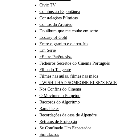
Civic TV
Combustão Espontânea
Constelações Fílmicas
Contos do Arquivo
Do álbum que me coube em sorte
Ecstasy of Gold
Entre o granito e o arco-íris
Em Série
«Entre Parêntesis»
Ficheiros Secretos do Cinema Português
Filmado Tangente
Filmes nas aulas, filmes nas mãos
I WISH I HAD SOMEONE ELSE’S FACE
Nos Confins do Cinema
O Movimento Perpétuo
Raccords do Algoritmo
Ramalhetes
Recordações da casa de Alpendre
Retratos de Projecção
Se Confinado Um Espectador
Simulacros