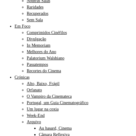
Noutras Salas
Raridades
Recuperados
Sem Sala
Em Foco
Comprimidos Cinéfilos
Divulgação
In Memoriam
Melhores do Ano
Palatorium Walshiano
Passatempos
Recortes do Cinema
Crónicas
Alto, Baixo, Frágil
Orfanato
O Vampiro da Cinemateca
Portugal, um Guia Cinematográfico
Um lugar na coxia
Week-End
Arquivo
Au hasard, Cinema
Câmara Reflexiva