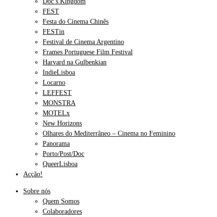
Doc’s Kingdom
FEST
Festa do Cinema Chinês
FESTin
Festival de Cinema Argentino
Frames Portuguese Film Festival
Harvard na Gulbenkian
IndieLisboa
Locarno
LEFFEST
MONSTRA
MOTELx
New Horizons
Olhares do Mediterrâneo – Cinema no Feminino
Panorama
Porto/Post/Doc
QueerLisboa
Acção!
Sobre nós
Quem Somos
Colaboradores