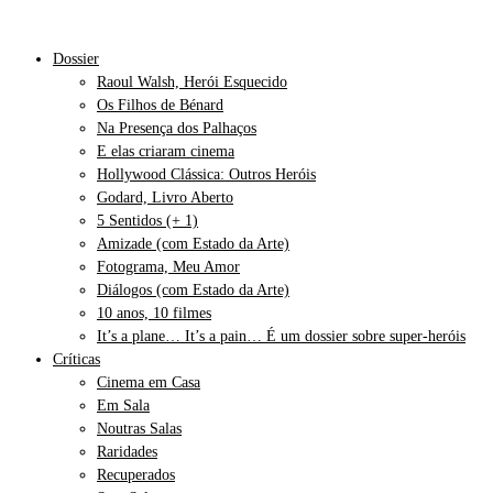
Dossier
Raoul Walsh, Herói Esquecido
Os Filhos de Bénard
Na Presença dos Palhaços
E elas criaram cinema
Hollywood Clássica: Outros Heróis
Godard, Livro Aberto
5 Sentidos (+ 1)
Amizade (com Estado da Arte)
Fotograma, Meu Amor
Diálogos (com Estado da Arte)
10 anos, 10 filmes
It’s a plane… It’s a pain… É um dossier sobre super-heróis
Críticas
Cinema em Casa
Em Sala
Noutras Salas
Raridades
Recuperados