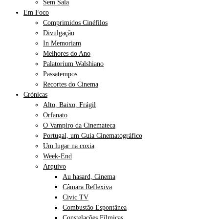
Sem Sala
Em Foco
Comprimidos Cinéfilos
Divulgação
In Memoriam
Melhores do Ano
Palatorium Walshiano
Passatempos
Recortes do Cinema
Crónicas
Alto, Baixo, Frágil
Orfanato
O Vampiro da Cinemateca
Portugal, um Guia Cinematográfico
Um lugar na coxia
Week-End
Arquivo
Au hasard, Cinema
Câmara Reflexiva
Civic TV
Combustão Espontânea
Constelações Fílmicas