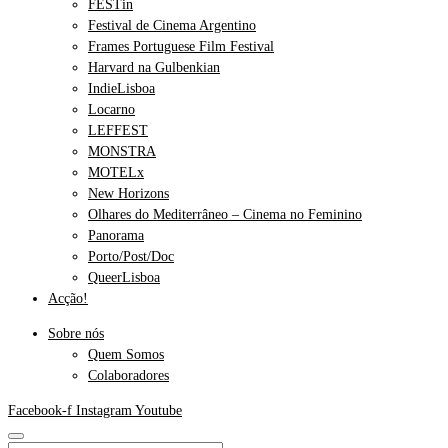
FESTin
Festival de Cinema Argentino
Frames Portuguese Film Festival
Harvard na Gulbenkian
IndieLisboa
Locarno
LEFFEST
MONSTRA
MOTELx
New Horizons
Olhares do Mediterrâneo – Cinema no Feminino
Panorama
Porto/Post/Doc
QueerLisboa
Acção!
Sobre nós
Quem Somos
Colaboradores
Facebook-f
Instagram
Youtube