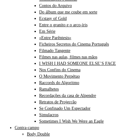
Contos do Arquivo
Do álbum que me coube em sorte
Ecstasy of Gold
Entre o granito e o arco-íris
Em Série
«Entre Parêntesis»
Ficheiros Secretos do Cinema Português
Filmado Tangente
Filmes nas aulas, filmes nas mãos
I WISH I HAD SOMEONE ELSE’S FACE
Nos Confins do Cinema
O Movimento Perpétuo
Raccords do Algoritmo
Ramalhetes
Recordações da casa de Alpendre
Retratos de Projecção
Se Confinado Um Espectador
Simulacros
Sometimes I Wish We Were an Eagle
Contra-campo
Body Double