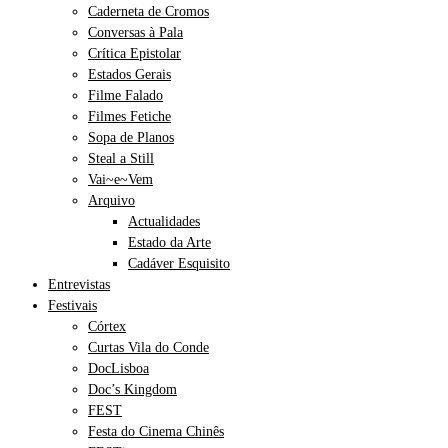
Caderneta de Cromos
Conversas à Pala
Crítica Epistolar
Estados Gerais
Filme Falado
Filmes Fetiche
Sopa de Planos
Steal a Still
Vai~e~Vem
Arquivo
Actualidades
Estado da Arte
Cadáver Esquisito
Entrevistas
Festivais
Córtex
Curtas Vila do Conde
DocLisboa
Doc’s Kingdom
FEST
Festa do Cinema Chinês