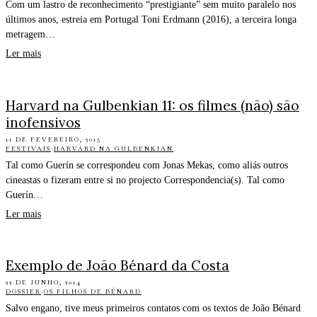
Com um lastro de reconhecimento “prestigiante” sem muito paralelo nos
últimos anos, estreia em Portugal Toni Erdmann (2016), a terceira longa
metragem…
Ler mais
Harvard na Gulbenkian 11: os filmes (não) são
inofensivos
11 DE FEVEREIRO, 2015
FESTIVAIS
·
HARVARD NA GULBENKIAN
Tal como Guerín se correspondeu com Jonas Mekas, como aliás outros
cineastas o fizeram entre si no projecto Correspondencia(s). Tal como
Guerín…
Ler mais
Exemplo de João Bénard da Costa
22 DE JUNHO, 2014
DOSSIER
·
OS FILHOS DE BÉNARD
Salvo engano, tive meus primeiros contatos com os textos de João Bénard