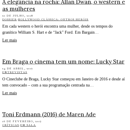
A elegância na rocha: Allan Dwan, o western e
as mulheres
20 DE JULHO, 2018
DOSSIER
·
HOLLYWOOD CLÁSSICA: OUTROS HERÓIS
Em cada western o herói encontra uma mulher, desde os tempos do
granítico William S. Hart e de “Jack” Ford. Em Bargain…
Ler mais
Em Braga o cinema tem um nome: Lucky Star
24 DE ABRIL, 2017
ENTREVISTAS
O Cineclube de Braga, Lucky Star começou em Janeiro de 2016 e desde aí
tem convocado – com a sua programação centrada na…
Ler mais
Toni Erdmann (2016) de Maren Ade
16 DE FEVEREIRO, 2017
CRÍTICAS
·
EM SALA