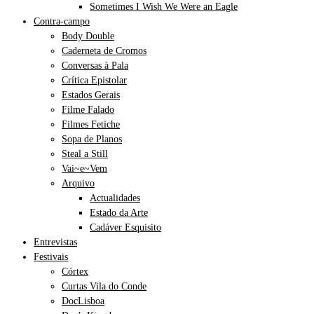
Sometimes I Wish We Were an Eagle
Contra-campo
Body Double
Caderneta de Cromos
Conversas à Pala
Crítica Epistolar
Estados Gerais
Filme Falado
Filmes Fetiche
Sopa de Planos
Steal a Still
Vai~e~Vem
Arquivo
Actualidades
Estado da Arte
Cadáver Esquisito
Entrevistas
Festivais
Córtex
Curtas Vila do Conde
DocLisboa