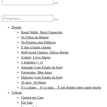
Dossier
Raoul Walsh, Herói Esquecido
Os Filhos de Bénard
Na Presença dos Palhaços
E elas criaram cinema
Hollywood Clássica: Outros Heróis
Godard, Livro Aberto
5 Sentidos (+ 1)
Amizade (com Estado da Arte)
Fotograma, Meu Amor
Diálogos (com Estado da Arte)
10 anos, 10 filmes
It’s a plane… It’s a pain… É um dossier sobre super-heróis
Críticas
Cinema em Casa
Em Sala