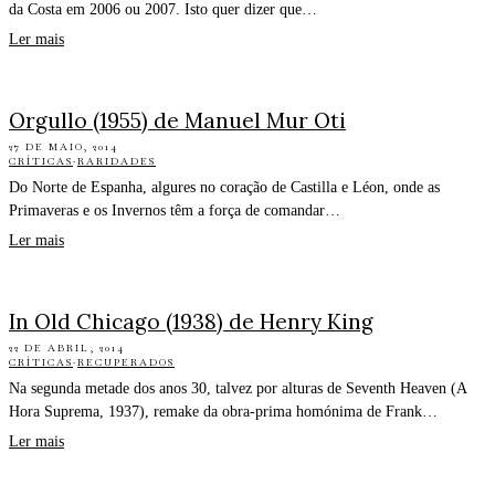
da Costa em 2006 ou 2007. Isto quer dizer que…
Ler mais
Orgullo (1955) de Manuel Mur Oti
27 DE MAIO, 2014
CRÍTICAS
·
RARIDADES
Do Norte de Espanha, algures no coração de Castilla e Léon, onde as
Primaveras e os Invernos têm a força de comandar…
Ler mais
In Old Chicago (1938) de Henry King
22 DE ABRIL, 2014
CRÍTICAS
·
RECUPERADOS
Na segunda metade dos anos 30, talvez por alturas de Seventh Heaven (A
Hora Suprema, 1937), remake da obra-prima homónima de Frank…
Ler mais