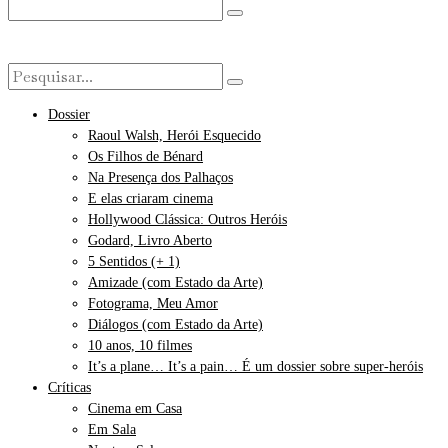
Dossier
Raoul Walsh, Herói Esquecido
Os Filhos de Bénard
Na Presença dos Palhaços
E elas criaram cinema
Hollywood Clássica: Outros Heróis
Godard, Livro Aberto
5 Sentidos (+ 1)
Amizade (com Estado da Arte)
Fotograma, Meu Amor
Diálogos (com Estado da Arte)
10 anos, 10 filmes
It’s a plane… It’s a pain… É um dossier sobre super-heróis
Críticas
Cinema em Casa
Em Sala