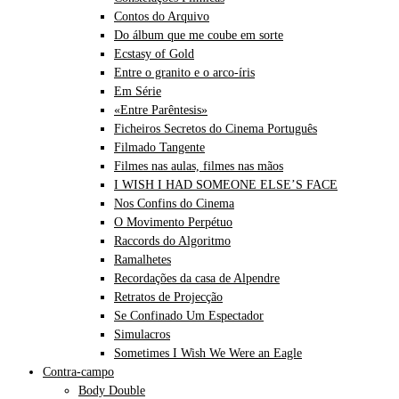
Contos do Arquivo
Do álbum que me coube em sorte
Ecstasy of Gold
Entre o granito e o arco-íris
Em Série
«Entre Parêntesis»
Ficheiros Secretos do Cinema Português
Filmado Tangente
Filmes nas aulas, filmes nas mãos
I WISH I HAD SOMEONE ELSE’S FACE
Nos Confins do Cinema
O Movimento Perpétuo
Raccords do Algoritmo
Ramalhetes
Recordações da casa de Alpendre
Retratos de Projecção
Se Confinado Um Espectador
Simulacros
Sometimes I Wish We Were an Eagle
Contra-campo
Body Double