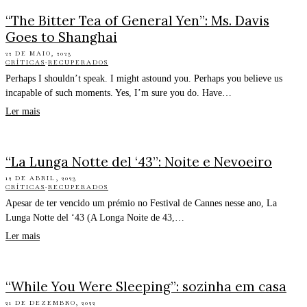
“The Bitter Tea of General Yen”: Ms. Davis
Goes to Shanghai
22 DE MAIO, 2023
CRÍTICAS
·
RECUPERADOS
Perhaps I shouldn’t speak. I might astound you. Perhaps you believe us
incapable of such moments. Yes, I’m sure you do. Have…
Ler mais
“La Lunga Notte del ‘43”: Noite e Nevoeiro
12 DE ABRIL, 2023
CRÍTICAS
·
RECUPERADOS
Apesar de ter vencido um prémio no Festival de Cannes nesse ano, La
Lunga Notte del ‘43 (A Longa Noite de 43,…
Ler mais
“While You Were Sleeping”: sozinha em casa
21 DE DEZEMBRO, 2022