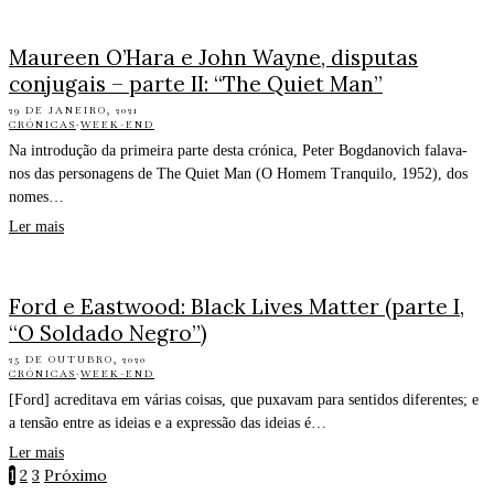
Maureen O’Hara e John Wayne, disputas
conjugais – parte II: “The Quiet Man”
29 DE JANEIRO, 2021
CRÓNICAS
·
WEEK-END
Na introdução da primeira parte desta crónica, Peter Bogdanovich falava-
nos das personagens de The Quiet Man (O Homem Tranquilo, 1952), dos
nomes…
Ler mais
Ford e Eastwood: Black Lives Matter (parte I,
“O Soldado Negro”)
25 DE OUTUBRO, 2020
CRÓNICAS
·
WEEK-END
[Ford] acreditava em várias coisas, que puxavam para sentidos diferentes; e
a tensão entre as ideias e a expressão das ideias é…
Ler mais
1
2
3
Próximo