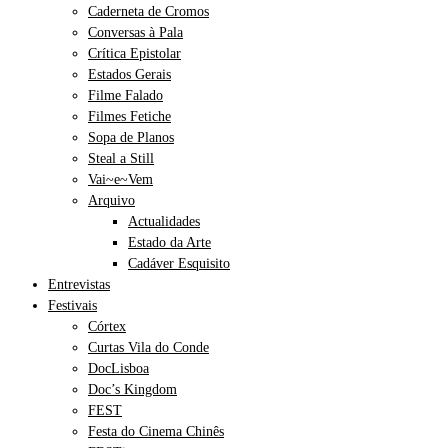
Caderneta de Cromos
Conversas à Pala
Crítica Epistolar
Estados Gerais
Filme Falado
Filmes Fetiche
Sopa de Planos
Steal a Still
Vai~e~Vem
Arquivo
Actualidades
Estado da Arte
Cadáver Esquisito
Entrevistas
Festivais
Córtex
Curtas Vila do Conde
DocLisboa
Doc’s Kingdom
FEST
Festa do Cinema Chinês