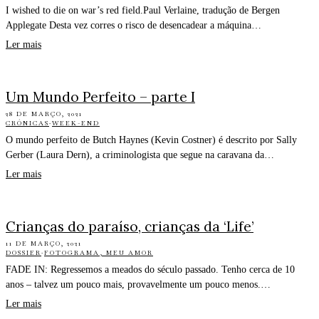
I wished to die on war’s red field.Paul Verlaine, tradução de Bergen
Applegate Desta vez corres o risco de desencadear a máquina…
Ler mais
Um Mundo Perfeito – parte I
28 DE MARÇO, 2021
CRÓNICAS
·
WEEK-END
O mundo perfeito de Butch Haynes (Kevin Costner) é descrito por Sally
Gerber (Laura Dern), a criminologista que segue na caravana da…
Ler mais
Crianças do paraíso, crianças da ‘Life’
11 DE MARÇO, 2021
DOSSIER
·
FOTOGRAMA, MEU AMOR
FADE IN: Regressemos a meados do século passado. Tenho cerca de 10
anos – talvez um pouco mais, provavelmente um pouco menos.…
Ler mais