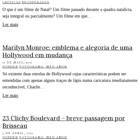
CRÍTICAS
·
RECUPERADOS
O que é um filme de Natal? Um filme passado durante a quadra natalícia,
seja integral ou parcialmente? Um filme em que…
Ler mais
Marilyn Monroe: emblema e alegoria de uma
Hollywood em mudança
21 DE MAIO, 2021
DOSSIER
·
FOTOGRAMA, MEU AMOR
Só existem duas estrelas de Hollywood cujas características podem ser
entendidas com apenas alguns traços de lápis numa caricatura imediatamente
reconhecível, Charlie…
Ler mais
23 Clichy Boulevard – breve passagem por
Brisseau
3 DE ABRIL, 2021
DOSSIER
·
FOTOGRAMA, MEU AMOR