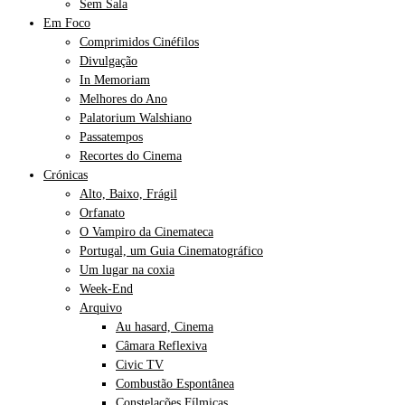
Sem Sala
Em Foco
Comprimidos Cinéfilos
Divulgação
In Memoriam
Melhores do Ano
Palatorium Walshiano
Passatempos
Recortes do Cinema
Crónicas
Alto, Baixo, Frágil
Orfanato
O Vampiro da Cinemateca
Portugal, um Guia Cinematográfico
Um lugar na coxia
Week-End
Arquivo
Au hasard, Cinema
Câmara Reflexiva
Civic TV
Combustão Espontânea
Constelações Fílmicas