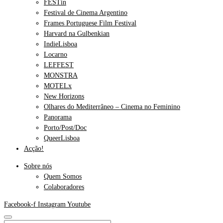
FESTin
Festival de Cinema Argentino
Frames Portuguese Film Festival
Harvard na Gulbenkian
IndieLisboa
Locarno
LEFFEST
MONSTRA
MOTELx
New Horizons
Olhares do Mediterrâneo – Cinema no Feminino
Panorama
Porto/Post/Doc
QueerLisboa
Acção!
Sobre nós
Quem Somos
Colaboradores
Facebook-f
Instagram
Youtube