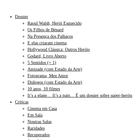
Dossier
Raoul Walsh, Herói Esquecido
Os Filhos de Bénard
Na Presença dos Palhaços
E elas criaram cinema
Hollywood Clássica: Outros Heróis
Godard, Livro Aberto
5 Sentidos (+ 1)
Amizade (com Estado da Arte)
Fotograma, Meu Amor
Diálogos (com Estado da Arte)
10 anos, 10 filmes
It’s a plane… It’s a pain… É um dossier sobre super-heróis
Críticas
Cinema em Casa
Em Sala
Noutras Salas
Raridades
Recuperados