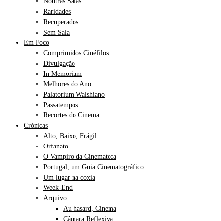
Noutras Salas
Raridades
Recuperados
Sem Sala
Em Foco
Comprimidos Cinéfilos
Divulgação
In Memoriam
Melhores do Ano
Palatorium Walshiano
Passatempos
Recortes do Cinema
Crónicas
Alto, Baixo, Frágil
Orfanato
O Vampiro da Cinemateca
Portugal, um Guia Cinematográfico
Um lugar na coxia
Week-End
Arquivo
Au hasard, Cinema
Câmara Reflexiva