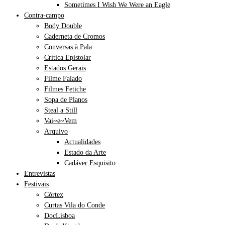
Sometimes I Wish We Were an Eagle
Contra-campo
Body Double
Caderneta de Cromos
Conversas à Pala
Crítica Epistolar
Estados Gerais
Filme Falado
Filmes Fetiche
Sopa de Planos
Steal a Still
Vai~e~Vem
Arquivo
Actualidades
Estado da Arte
Cadáver Esquisito
Entrevistas
Festivais
Córtex
Curtas Vila do Conde
DocLisboa