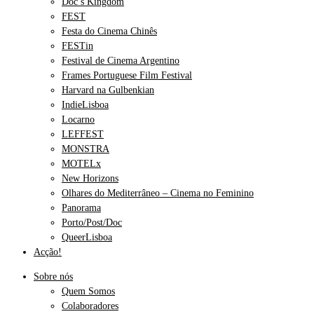
Doc’s Kingdom
FEST
Festa do Cinema Chinês
FESTin
Festival de Cinema Argentino
Frames Portuguese Film Festival
Harvard na Gulbenkian
IndieLisboa
Locarno
LEFFEST
MONSTRA
MOTELx
New Horizons
Olhares do Mediterrâneo – Cinema no Feminino
Panorama
Porto/Post/Doc
QueerLisboa
Acção!
Sobre nós
Quem Somos
Colaboradores