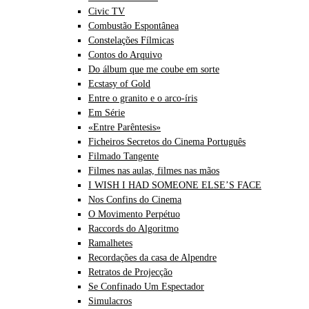
Civic TV
Combustão Espontânea
Constelações Fílmicas
Contos do Arquivo
Do álbum que me coube em sorte
Ecstasy of Gold
Entre o granito e o arco-íris
Em Série
«Entre Parêntesis»
Ficheiros Secretos do Cinema Português
Filmado Tangente
Filmes nas aulas, filmes nas mãos
I WISH I HAD SOMEONE ELSE’S FACE
Nos Confins do Cinema
O Movimento Perpétuo
Raccords do Algoritmo
Ramalhetes
Recordações da casa de Alpendre
Retratos de Projecção
Se Confinado Um Espectador
Simulacros