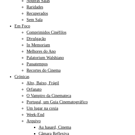
Noutras Salas
Raridades
Recuperados
Sem Sala
Em Foco
Comprimidos Cinéfilos
Divulgação
In Memoriam
Melhores do Ano
Palatorium Walshiano
Passatempos
Recortes do Cinema
Crónicas
Alto, Baixo, Frágil
Orfanato
O Vampiro da Cinemateca
Portugal, um Guia Cinematográfico
Um lugar na coxia
Week-End
Arquivo
Au hasard, Cinema
Câmara Reflexiva