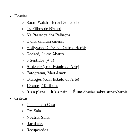
Dossier
Raoul Walsh, Herói Esquecido
Os Filhos de Bénard
Na Presença dos Palhaços
E elas criaram cinema
Hollywood Clássica: Outros Heróis
Godard, Livro Aberto
5 Sentidos (+ 1)
Amizade (com Estado da Arte)
Fotograma, Meu Amor
Diálogos (com Estado da Arte)
10 anos, 10 filmes
It’s a plane… It’s a pain… É um dossier sobre super-heróis
Críticas
Cinema em Casa
Em Sala
Noutras Salas
Raridades
Recuperados