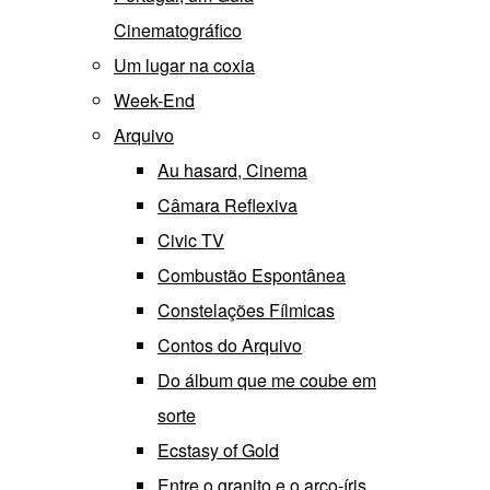
Cinematográfico
Um lugar na coxia
Week-End
Arquivo
Au hasard, Cinema
Câmara Reflexiva
Civic TV
Combustão Espontânea
Constelações Fílmicas
Contos do Arquivo
Do álbum que me coube em
sorte
Ecstasy of Gold
Entre o granito e o arco-íris