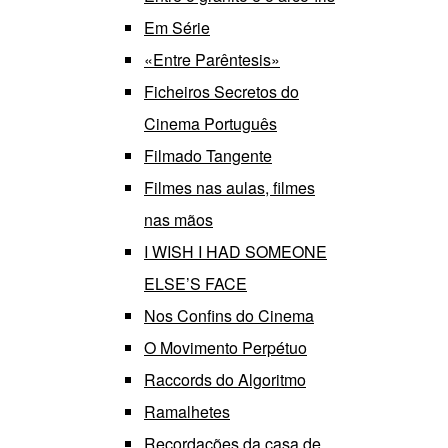
Em Série
«Entre Parêntesis»
Ficheiros Secretos do
Cinema Português
Filmado Tangente
Filmes nas aulas, filmes
nas mãos
I WISH I HAD SOMEONE
ELSE’S FACE
Nos Confins do Cinema
O Movimento Perpétuo
Raccords do Algoritmo
Ramalhetes
Recordações da casa de