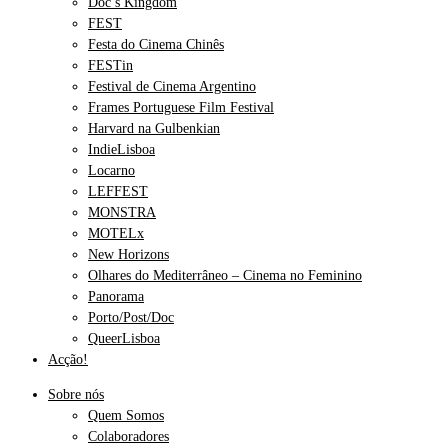
Doc’s Kingdom
FEST
Festa do Cinema Chinês
FESTin
Festival de Cinema Argentino
Frames Portuguese Film Festival
Harvard na Gulbenkian
IndieLisboa
Locarno
LEFFEST
MONSTRA
MOTELx
New Horizons
Olhares do Mediterrâneo – Cinema no Feminino
Panorama
Porto/Post/Doc
QueerLisboa
Acção!
Sobre nós
Quem Somos
Colaboradores