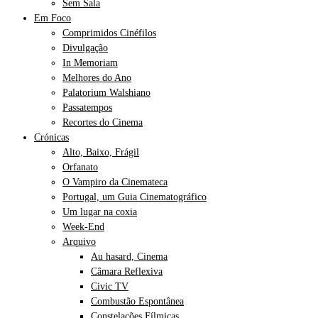
Sem Sala
Em Foco
Comprimidos Cinéfilos
Divulgação
In Memoriam
Melhores do Ano
Palatorium Walshiano
Passatempos
Recortes do Cinema
Crónicas
Alto, Baixo, Frágil
Orfanato
O Vampiro da Cinemateca
Portugal, um Guia Cinematográfico
Um lugar na coxia
Week-End
Arquivo
Au hasard, Cinema
Câmara Reflexiva
Civic TV
Combustão Espontânea
Constelações Fílmicas