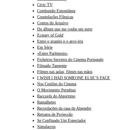
Civic TV
Combustão Espontânea
Constelações Fílmicas
Contos do Arquivo
Do álbum que me coube em sorte
Ecstasy of Gold
Entre o granito e o arco-íris
Em Série
«Entre Parêntesis»
Ficheiros Secretos do Cinema Português
Filmado Tangente
Filmes nas aulas, filmes nas mãos
I WISH I HAD SOMEONE ELSE’S FACE
Nos Confins do Cinema
O Movimento Perpétuo
Raccords do Algoritmo
Ramalhetes
Recordações da casa de Alpendre
Retratos de Projecção
Se Confinado Um Espectador
Simulacros