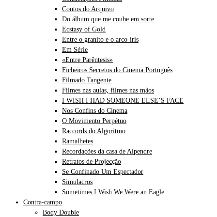
Contos do Arquivo
Do álbum que me coube em sorte
Ecstasy of Gold
Entre o granito e o arco-íris
Em Série
«Entre Parêntesis»
Ficheiros Secretos do Cinema Português
Filmado Tangente
Filmes nas aulas, filmes nas mãos
I WISH I HAD SOMEONE ELSE’S FACE
Nos Confins do Cinema
O Movimento Perpétuo
Raccords do Algoritmo
Ramalhetes
Recordações da casa de Alpendre
Retratos de Projecção
Se Confinado Um Espectador
Simulacros
Sometimes I Wish We Were an Eagle
Contra-campo
Body Double