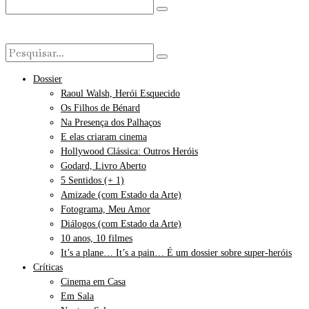
Dossier
Raoul Walsh, Herói Esquecido
Os Filhos de Bénard
Na Presença dos Palhaços
E elas criaram cinema
Hollywood Clássica: Outros Heróis
Godard, Livro Aberto
5 Sentidos (+ 1)
Amizade (com Estado da Arte)
Fotograma, Meu Amor
Diálogos (com Estado da Arte)
10 anos, 10 filmes
It’s a plane… It’s a pain… É um dossier sobre super-heróis
Críticas
Cinema em Casa
Em Sala