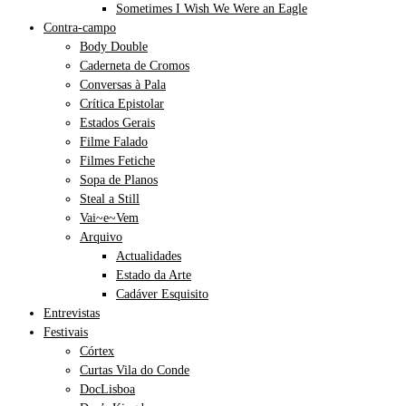
Sometimes I Wish We Were an Eagle
Contra-campo
Body Double
Caderneta de Cromos
Conversas à Pala
Crítica Epistolar
Estados Gerais
Filme Falado
Filmes Fetiche
Sopa de Planos
Steal a Still
Vai~e~Vem
Arquivo
Actualidades
Estado da Arte
Cadáver Esquisito
Entrevistas
Festivais
Córtex
Curtas Vila do Conde
DocLisboa