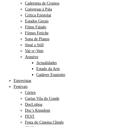
Caderneta de Cromos
Conversas à Pala
Crítica Epistolar
Estados Gerais
Filme Falado
Filmes Fetiche
Sopa de Planos
Steal a Still
Vai~e~Vem
Arquivo
Actualidades
Estado da Arte
Cadáver Esquisito
Entrevistas
Festivais
Córtex
Curtas Vila do Conde
DocLisboa
Doc’s Kingdom
FEST
Festa do Cinema Chinês