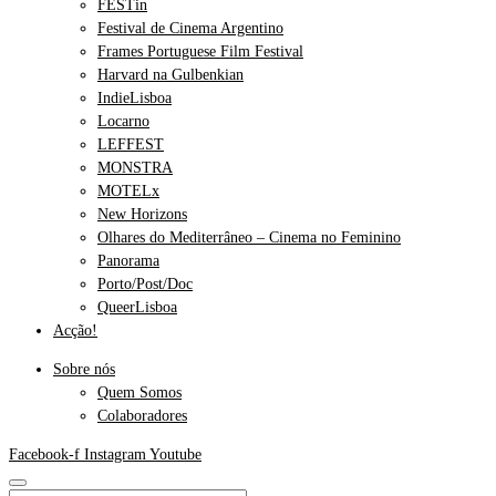
FESTin
Festival de Cinema Argentino
Frames Portuguese Film Festival
Harvard na Gulbenkian
IndieLisboa
Locarno
LEFFEST
MONSTRA
MOTELx
New Horizons
Olhares do Mediterrâneo – Cinema no Feminino
Panorama
Porto/Post/Doc
QueerLisboa
Acção!
Sobre nós
Quem Somos
Colaboradores
Facebook-f
Instagram
Youtube