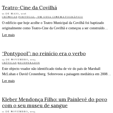
Teatro-Cine da Covilhã
22 DE MAIO, 2026
CRÓNICAS
·
PORTUGAL, UM GUIA CINEMATOGRÁFICO
O edifício que hoje acolhe o Teatro Municipal da Covilhã foi baptizado
originalmente como Teatro-Cine da Covilhã e começou a ser construído…
Ler mais
“Pontypool”: no reinício era o verbo
19 DE NOVEMBRO, 2025
CRÍTICAS
·
RECUPERADOS
Este objecto voador não identificado tinha de vir do país de Marshall
McLuhan e David Cronenberg. Sobrevoou a paisagem mediática em 2008…
Ler mais
Kleber Mendonça Filho: um Painlevé do povo
com o seu museu de sangue
11 DE NOVEMBRO, 2025