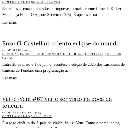
CONTRA-CAMPO
·
SOPA DE PLANOS
Estreia esta semana, nas salas portuguesas, o mais recente filme de Kleber
Mendonça Filho, O Agente Secreto (2025). É apenas a sua…
Ler mais
Enzo G. Castellari: o lento eclipse do mundo
29 DE MAIO, 2025
CRÍTICAS
·
ENCONTROS DE CINEMA DO FUNDÃO
·
FESTIVAIS
·
NOUTRAS
SALAS
Entre 28 de maio e 1 de junho, acontece a edição de 2025 dos Encontros de
Cinema do Fundão, uma programação a…
Ler mais
Vai~e~Vem #61: ver e ser visto na boca da
loucura
20 DE FEVEREIRO, 2025
CONTRA-CAMPO
·
VAI~E~VEM
É o jogo cinéfilo do À pala de Walsh: Vai~e~Vem. Como o nome indica,