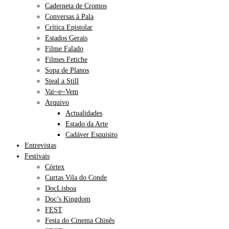
Caderneta de Cromos
Conversas à Pala
Crítica Epistolar
Estados Gerais
Filme Falado
Filmes Fetiche
Sopa de Planos
Steal a Still
Vai~e~Vem
Arquivo
Actualidades
Estado da Arte
Cadáver Esquisito
Entrevistas
Festivais
Córtex
Curtas Vila do Conde
DocLisboa
Doc’s Kingdom
FEST
Festa do Cinema Chinês