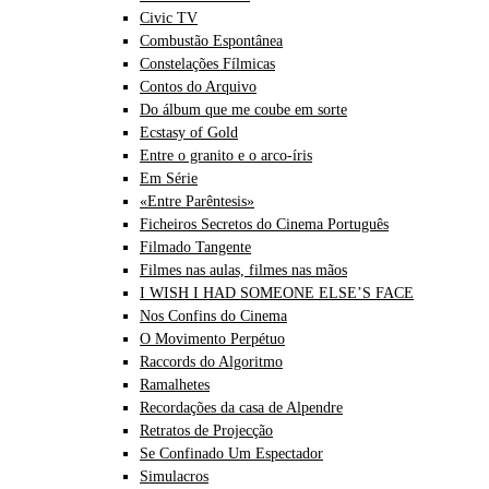
Civic TV
Combustão Espontânea
Constelações Fílmicas
Contos do Arquivo
Do álbum que me coube em sorte
Ecstasy of Gold
Entre o granito e o arco-íris
Em Série
«Entre Parêntesis»
Ficheiros Secretos do Cinema Português
Filmado Tangente
Filmes nas aulas, filmes nas mãos
I WISH I HAD SOMEONE ELSE’S FACE
Nos Confins do Cinema
O Movimento Perpétuo
Raccords do Algoritmo
Ramalhetes
Recordações da casa de Alpendre
Retratos de Projecção
Se Confinado Um Espectador
Simulacros