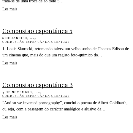
trata-se de uma troca de ao todo 5…
Ler mais
Combustão espontânea 5
6 DE JANEIRO, 2025
COMBUSTÃO ESPONTÂNEA
·
CRÓNICAS
1. Louis Skorecki, retomando talvez um velho sonho de Thomas Edison de
um cinema que, mais do que um registo foto-químico do…
Ler mais
Combustão espontânea 3
4 DE NOVEMBRO, 2024
COMBUSTÃO ESPONTÂNEA
·
CRÓNICAS
“And so we invented pornography”, conclui o poema de Albert Goldbarth,
ou seja, com a passagem do carácter analógico e alusivo da…
Ler mais