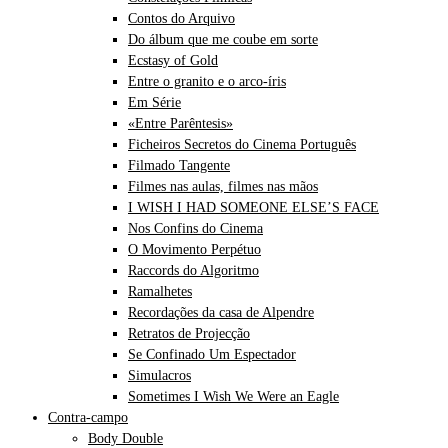
Contos do Arquivo
Do álbum que me coube em sorte
Ecstasy of Gold
Entre o granito e o arco-íris
Em Série
«Entre Parêntesis»
Ficheiros Secretos do Cinema Português
Filmado Tangente
Filmes nas aulas, filmes nas mãos
I WISH I HAD SOMEONE ELSE’S FACE
Nos Confins do Cinema
O Movimento Perpétuo
Raccords do Algoritmo
Ramalhetes
Recordações da casa de Alpendre
Retratos de Projecção
Se Confinado Um Espectador
Simulacros
Sometimes I Wish We Were an Eagle
Contra-campo
Body Double