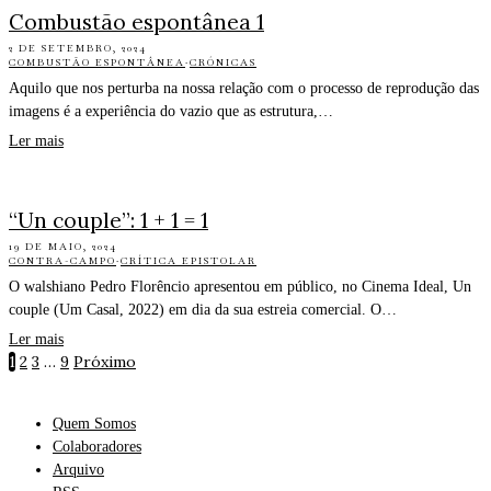
Combustão espontânea 1
2 DE SETEMBRO, 2024
COMBUSTÃO ESPONTÂNEA
·
CRÓNICAS
Aquilo que nos perturba na nossa relação com o processo de reprodução das
imagens é a experiência do vazio que as estrutura,…
Ler mais
“Un couple”: 1 + 1 = 1
19 DE MAIO, 2024
CONTRA-CAMPO
·
CRÍTICA EPISTOLAR
O walshiano Pedro Florêncio apresentou em público, no Cinema Ideal, Un
couple (Um Casal, 2022) em dia da sua estreia comercial. O…
Ler mais
1
2
3
…
9
Próximo
Quem Somos
Colaboradores
Arquivo