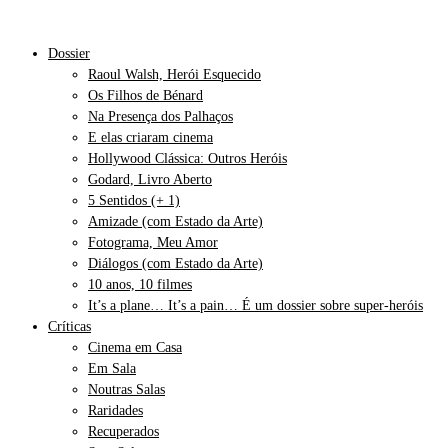
Dossier
Raoul Walsh, Herói Esquecido
Os Filhos de Bénard
Na Presença dos Palhaços
E elas criaram cinema
Hollywood Clássica: Outros Heróis
Godard, Livro Aberto
5 Sentidos (+ 1)
Amizade (com Estado da Arte)
Fotograma, Meu Amor
Diálogos (com Estado da Arte)
10 anos, 10 filmes
It’s a plane… It’s a pain… É um dossier sobre super-heróis
Críticas
Cinema em Casa
Em Sala
Noutras Salas
Raridades
Recuperados