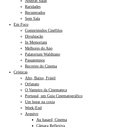
Noutras Salas
Raridades
Recuperados
Sem Sala
Em Foco
Comprimidos Cinéfilos
Divulgação
In Memoriam
Melhores do Ano
Palatorium Walshiano
Passatempos
Recortes do Cinema
Crónicas
Alto, Baixo, Frágil
Orfanato
O Vampiro da Cinemateca
Portugal, um Guia Cinematográfico
Um lugar na coxia
Week-End
Arquivo
Au hasard, Cinema
Câmara Reflexiva