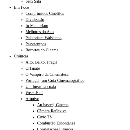
Sem Sala
Em Foco
Comprimidos Cinéfilos
Divulgação
In Memoriam
Melhores do Ano
Palatorium Walshiano
Passatempos
Recortes do Cinema
Crónicas
Alto, Baixo, Frágil
Orfanato
O Vampiro da Cinemateca
Portugal, um Guia Cinematográfico
Um lugar na coxia
Week-End
Arquivo
Au hasard, Cinema
Câmara Reflexiva
Civic TV
Combustão Espontânea
Constelações Fílmicas