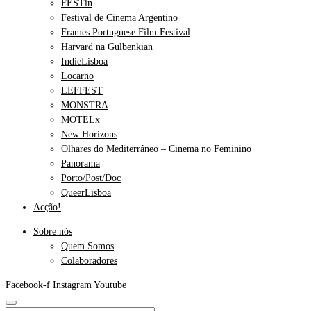
FESTin
Festival de Cinema Argentino
Frames Portuguese Film Festival
Harvard na Gulbenkian
IndieLisboa
Locarno
LEFFEST
MONSTRA
MOTELx
New Horizons
Olhares do Mediterrâneo – Cinema no Feminino
Panorama
Porto/Post/Doc
QueerLisboa
Acção!
Sobre nós
Quem Somos
Colaboradores
Facebook-f
Instagram
Youtube