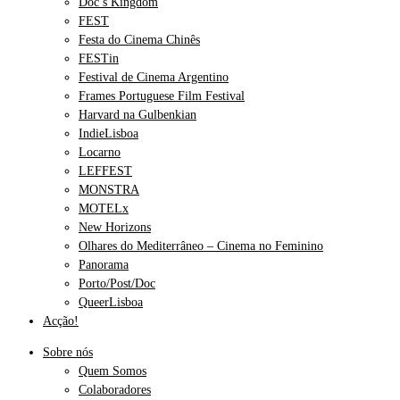
Doc’s Kingdom
FEST
Festa do Cinema Chinês
FESTin
Festival de Cinema Argentino
Frames Portuguese Film Festival
Harvard na Gulbenkian
IndieLisboa
Locarno
LEFFEST
MONSTRA
MOTELx
New Horizons
Olhares do Mediterrâneo – Cinema no Feminino
Panorama
Porto/Post/Doc
QueerLisboa
Acção!
Sobre nós
Quem Somos
Colaboradores