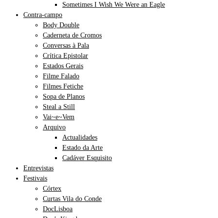
Sometimes I Wish We Were an Eagle
Contra-campo
Body Double
Caderneta de Cromos
Conversas à Pala
Crítica Epistolar
Estados Gerais
Filme Falado
Filmes Fetiche
Sopa de Planos
Steal a Still
Vai~e~Vem
Arquivo
Actualidades
Estado da Arte
Cadáver Esquisito
Entrevistas
Festivais
Córtex
Curtas Vila do Conde
DocLisboa