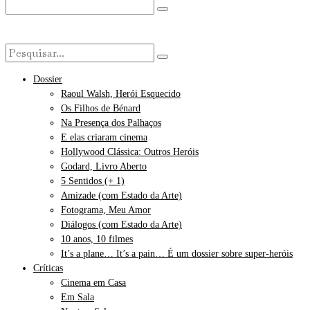
Dossier
Raoul Walsh, Herói Esquecido
Os Filhos de Bénard
Na Presença dos Palhaços
E elas criaram cinema
Hollywood Clássica: Outros Heróis
Godard, Livro Aberto
5 Sentidos (+ 1)
Amizade (com Estado da Arte)
Fotograma, Meu Amor
Diálogos (com Estado da Arte)
10 anos, 10 filmes
It’s a plane… It’s a pain… É um dossier sobre super-heróis
Críticas
Cinema em Casa
Em Sala