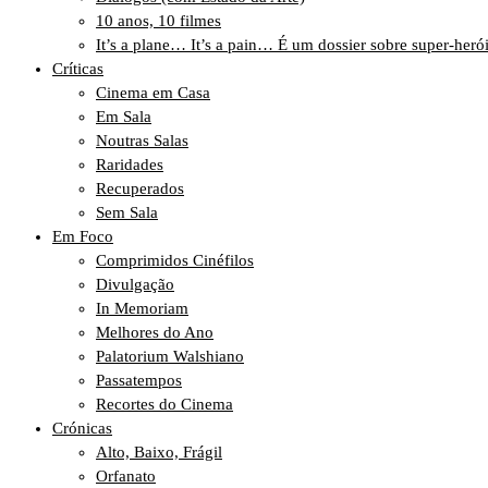
10 anos, 10 filmes
It’s a plane… It’s a pain… É um dossier sobre super-heró
Críticas
Cinema em Casa
Em Sala
Noutras Salas
Raridades
Recuperados
Sem Sala
Em Foco
Comprimidos Cinéfilos
Divulgação
In Memoriam
Melhores do Ano
Palatorium Walshiano
Passatempos
Recortes do Cinema
Crónicas
Alto, Baixo, Frágil
Orfanato