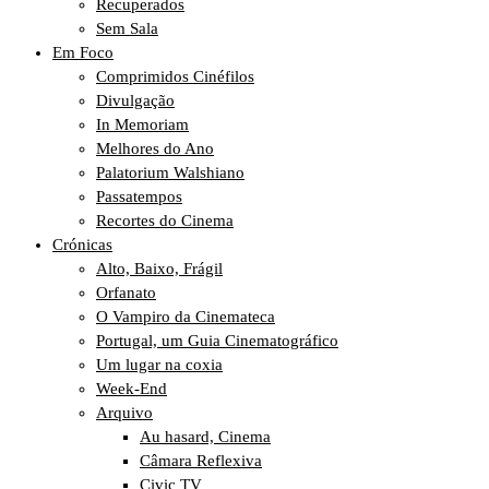
Recuperados
Sem Sala
Em Foco
Comprimidos Cinéfilos
Divulgação
In Memoriam
Melhores do Ano
Palatorium Walshiano
Passatempos
Recortes do Cinema
Crónicas
Alto, Baixo, Frágil
Orfanato
O Vampiro da Cinemateca
Portugal, um Guia Cinematográfico
Um lugar na coxia
Week-End
Arquivo
Au hasard, Cinema
Câmara Reflexiva
Civic TV