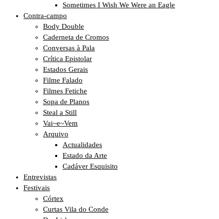
Sometimes I Wish We Were an Eagle
Contra-campo
Body Double
Caderneta de Cromos
Conversas à Pala
Crítica Epistolar
Estados Gerais
Filme Falado
Filmes Fetiche
Sopa de Planos
Steal a Still
Vai~e~Vem
Arquivo
Actualidades
Estado da Arte
Cadáver Esquisito
Entrevistas
Festivais
Córtex
Curtas Vila do Conde