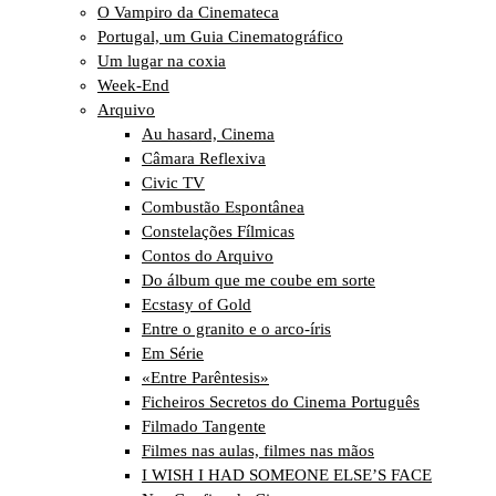
O Vampiro da Cinemateca
Portugal, um Guia Cinematográfico
Um lugar na coxia
Week-End
Arquivo
Au hasard, Cinema
Câmara Reflexiva
Civic TV
Combustão Espontânea
Constelações Fílmicas
Contos do Arquivo
Do álbum que me coube em sorte
Ecstasy of Gold
Entre o granito e o arco-íris
Em Série
«Entre Parêntesis»
Ficheiros Secretos do Cinema Português
Filmado Tangente
Filmes nas aulas, filmes nas mãos
I WISH I HAD SOMEONE ELSE’S FACE