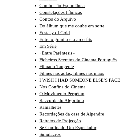
Combustão Espontânea
Constelações Fílmicas
Contos do Arquivo
Do álbum que me coube em sorte
Ecstasy of Gold
Entre o granito e o arco-íris
Em Série
«Entre Parêntesis»
Ficheiros Secretos do Cinema Português
Filmado Tangente
Filmes nas aulas, filmes nas mãos
I WISH I HAD SOMEONE ELSE’S FACE
Nos Confins do Cinema
O Movimento Perpétuo
Raccords do Algoritmo
Ramalhetes
Recordações da casa de Alpendre
Retratos de Projecção
Se Confinado Um Espectador
Simulacros