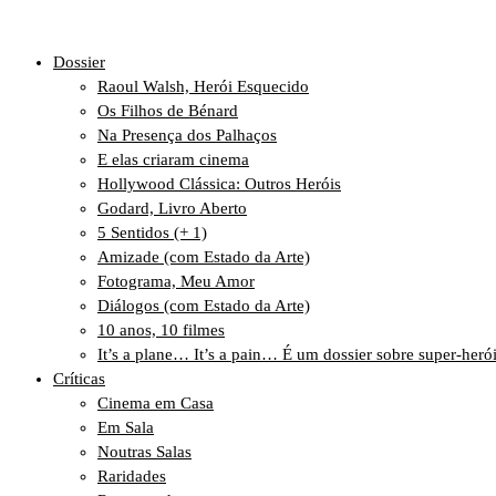
Dossier
Raoul Walsh, Herói Esquecido
Os Filhos de Bénard
Na Presença dos Palhaços
E elas criaram cinema
Hollywood Clássica: Outros Heróis
Godard, Livro Aberto
5 Sentidos (+ 1)
Amizade (com Estado da Arte)
Fotograma, Meu Amor
Diálogos (com Estado da Arte)
10 anos, 10 filmes
It’s a plane… It’s a pain… É um dossier sobre super-heró
Críticas
Cinema em Casa
Em Sala
Noutras Salas
Raridades