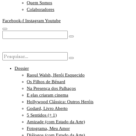
Quem Somos
Colaboradores
Facebook-f
Instagram
Youtube
Dossier
Raoul Walsh, Herói Esquecido
Os Filhos de Bénard
Na Presença dos Palhaços
E elas criaram cinema
Hollywood Clássica: Outros Heróis
Godard, Livro Aberto
5 Sentidos (+ 1)
Amizade (com Estado da Arte)
Fotograma, Meu Amor
Diálogos (com Estado da Arte)