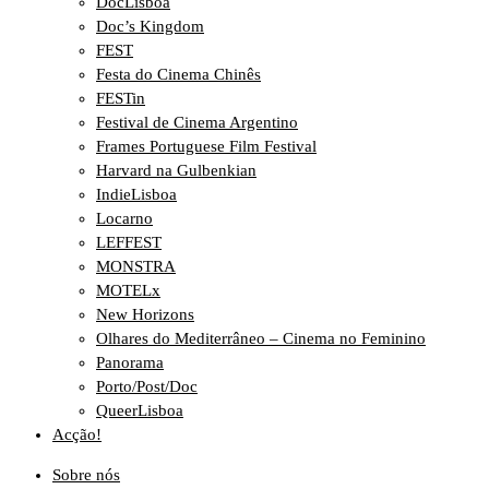
DocLisboa
Doc’s Kingdom
FEST
Festa do Cinema Chinês
FESTin
Festival de Cinema Argentino
Frames Portuguese Film Festival
Harvard na Gulbenkian
IndieLisboa
Locarno
LEFFEST
MONSTRA
MOTELx
New Horizons
Olhares do Mediterrâneo – Cinema no Feminino
Panorama
Porto/Post/Doc
QueerLisboa
Acção!
Sobre nós