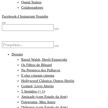
Quem Somos
Colaboradores
Facebook-f
Instagram
Youtube
Dossier
Raoul Walsh, Herói Esquecido
Os Filhos de Bénard
Na Presença dos Palhaços
E elas criaram cinema
Hollywood Clássica: Outros Heróis
Godard, Livro Aberto
5 Sentidos (+ 1)
Amizade (com Estado da Arte)
Fotograma, Meu Amor
Diálogos (com Estado da Arte)