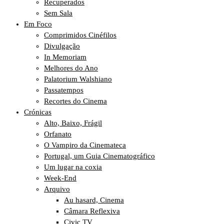
Recuperados
Sem Sala
Em Foco
Comprimidos Cinéfilos
Divulgação
In Memoriam
Melhores do Ano
Palatorium Walshiano
Passatempos
Recortes do Cinema
Crónicas
Alto, Baixo, Frágil
Orfanato
O Vampiro da Cinemateca
Portugal, um Guia Cinematográfico
Um lugar na coxia
Week-End
Arquivo
Au hasard, Cinema
Câmara Reflexiva
Civic TV