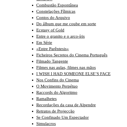
Combustão Espontânea
Constelações Fílmicas
Contos do Arquivo
Do álbum que me coube em sorte
Ecstasy of Gold
Entre o granito e o arco-íris
Em Série
«Entre Parêntesis»
Ficheiros Secretos do Cinema Português
Filmado Tangente
Filmes nas aulas, filmes nas mãos
I WISH I HAD SOMEONE ELSE’S FACE
Nos Confins do Cinema
O Movimento Perpétuo
Raccords do Algoritmo
Ramalhetes
Recordações da casa de Alpendre
Retratos de Projecção
Se Confinado Um Espectador
Simulacros