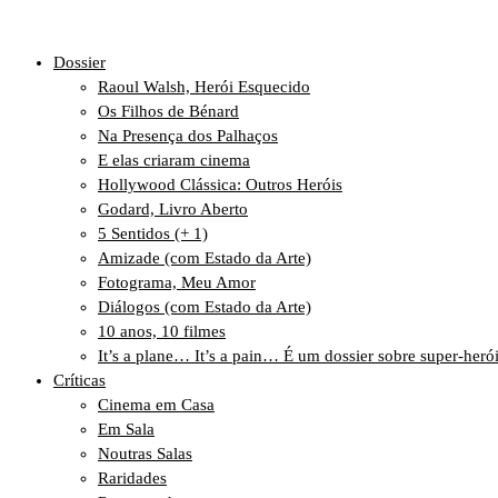
Dossier
Raoul Walsh, Herói Esquecido
Os Filhos de Bénard
Na Presença dos Palhaços
E elas criaram cinema
Hollywood Clássica: Outros Heróis
Godard, Livro Aberto
5 Sentidos (+ 1)
Amizade (com Estado da Arte)
Fotograma, Meu Amor
Diálogos (com Estado da Arte)
10 anos, 10 filmes
It’s a plane… It’s a pain… É um dossier sobre super-heró
Críticas
Cinema em Casa
Em Sala
Noutras Salas
Raridades