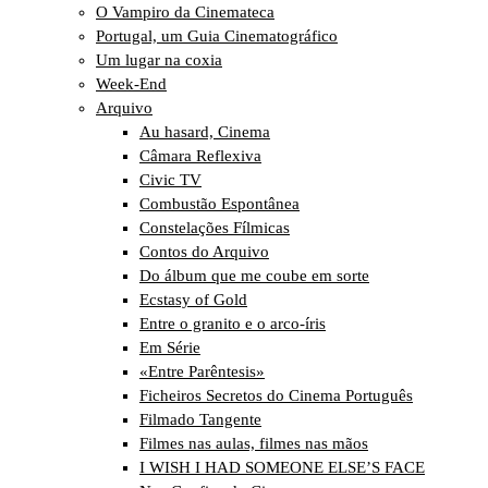
O Vampiro da Cinemateca
Portugal, um Guia Cinematográfico
Um lugar na coxia
Week-End
Arquivo
Au hasard, Cinema
Câmara Reflexiva
Civic TV
Combustão Espontânea
Constelações Fílmicas
Contos do Arquivo
Do álbum que me coube em sorte
Ecstasy of Gold
Entre o granito e o arco-íris
Em Série
«Entre Parêntesis»
Ficheiros Secretos do Cinema Português
Filmado Tangente
Filmes nas aulas, filmes nas mãos
I WISH I HAD SOMEONE ELSE’S FACE