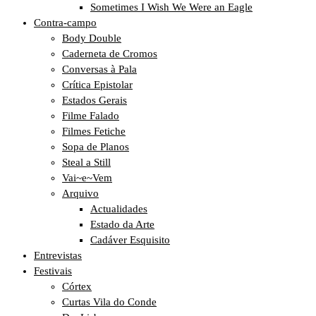
Sometimes I Wish We Were an Eagle
Contra-campo
Body Double
Caderneta de Cromos
Conversas à Pala
Crítica Epistolar
Estados Gerais
Filme Falado
Filmes Fetiche
Sopa de Planos
Steal a Still
Vai~e~Vem
Arquivo
Actualidades
Estado da Arte
Cadáver Esquisito
Entrevistas
Festivais
Córtex
Curtas Vila do Conde