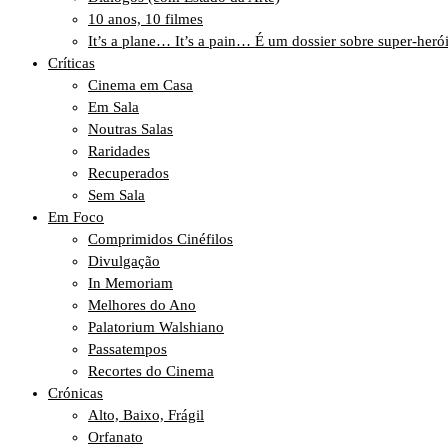
10 anos, 10 filmes
It’s a plane… It’s a pain… É um dossier sobre super-heró
Críticas
Cinema em Casa
Em Sala
Noutras Salas
Raridades
Recuperados
Sem Sala
Em Foco
Comprimidos Cinéfilos
Divulgação
In Memoriam
Melhores do Ano
Palatorium Walshiano
Passatempos
Recortes do Cinema
Crónicas
Alto, Baixo, Frágil
Orfanato