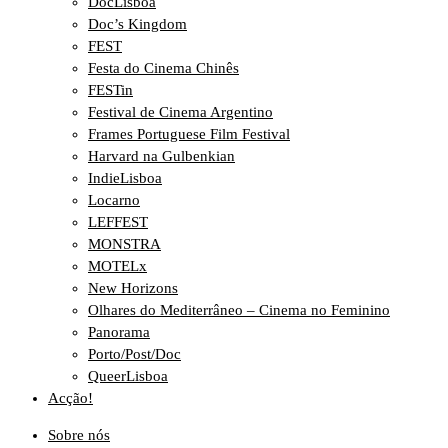
DocLisboa
Doc’s Kingdom
FEST
Festa do Cinema Chinês
FESTin
Festival de Cinema Argentino
Frames Portuguese Film Festival
Harvard na Gulbenkian
IndieLisboa
Locarno
LEFFEST
MONSTRA
MOTELx
New Horizons
Olhares do Mediterrâneo – Cinema no Feminino
Panorama
Porto/Post/Doc
QueerLisboa
Acção!
Sobre nós