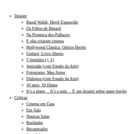
Dossier
Raoul Walsh, Herói Esquecido
Os Filhos de Bénard
Na Presença dos Palhaços
E elas criaram cinema
Hollywood Clássica: Outros Heróis
Godard, Livro Aberto
5 Sentidos (+ 1)
Amizade (com Estado da Arte)
Fotograma, Meu Amor
Diálogos (com Estado da Arte)
10 anos, 10 filmes
It’s a plane… It’s a pain… É um dossier sobre super-heróis
Críticas
Cinema em Casa
Em Sala
Noutras Salas
Raridades
Recuperados