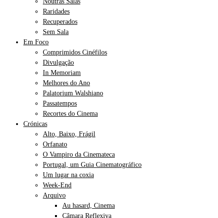
Noutras Salas
Raridades
Recuperados
Sem Sala
Em Foco
Comprimidos Cinéfilos
Divulgação
In Memoriam
Melhores do Ano
Palatorium Walshiano
Passatempos
Recortes do Cinema
Crónicas
Alto, Baixo, Frágil
Orfanato
O Vampiro da Cinemateca
Portugal, um Guia Cinematográfico
Um lugar na coxia
Week-End
Arquivo
Au hasard, Cinema
Câmara Reflexiva