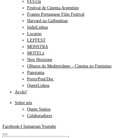
FESTin
Festival de Cinema Argentino
Frames Portuguese Film Festival
Harvard na Gulbenkian
IndieLisboa
Locarno
LEFFEST
MONSTRA
MOTELx
New Horizons
Olhares do Mediterrâneo – Cinema no Feminino
Panorama
Porto/Post/Doc
QueerLisboa
Acção!
Sobre nós
Quem Somos
Colaboradores
Facebook-f
Instagram
Youtube