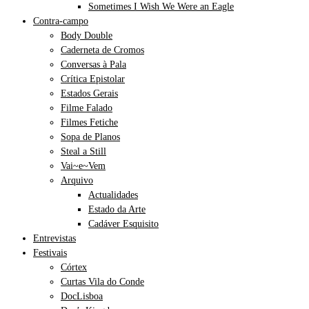
Sometimes I Wish We Were an Eagle
Contra-campo
Body Double
Caderneta de Cromos
Conversas à Pala
Crítica Epistolar
Estados Gerais
Filme Falado
Filmes Fetiche
Sopa de Planos
Steal a Still
Vai~e~Vem
Arquivo
Actualidades
Estado da Arte
Cadáver Esquisito
Entrevistas
Festivais
Córtex
Curtas Vila do Conde
DocLisboa