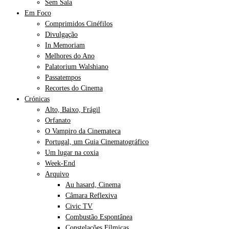
Sem Sala
Em Foco
Comprimidos Cinéfilos
Divulgação
In Memoriam
Melhores do Ano
Palatorium Walshiano
Passatempos
Recortes do Cinema
Crónicas
Alto, Baixo, Frágil
Orfanato
O Vampiro da Cinemateca
Portugal, um Guia Cinematográfico
Um lugar na coxia
Week-End
Arquivo
Au hasard, Cinema
Câmara Reflexiva
Civic TV
Combustão Espontânea
Constelações Fílmicas