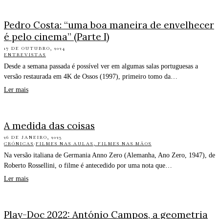
Pedro Costa: “uma boa maneira de envelhecer
é pelo cinema” (Parte I)
17 DE OUTUBRO, 2024
ENTREVISTAS
Desde a semana passada é possível ver em algumas salas portuguesas a
versão restaurada em 4K de Ossos (1997), primeiro tomo da…
Ler mais
A medida das coisas
26 DE JANEIRO, 2023
CRÓNICAS
·
FILMES NAS AULAS, FILMES NAS MÃOS
Na versão italiana de Germania Anno Zero (Alemanha, Ano Zero, 1947), de
Roberto Rossellini, o filme é antecedido por uma nota que…
Ler mais
Play-Doc 2022: António Campos, a geometria