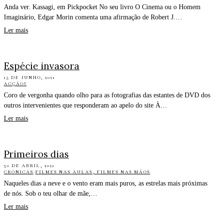
Anda ver. Kassagi, em Pickpocket No seu livro O Cinema ou o Homem
Imaginário, Edgar Morin comenta uma afirmação de Robert J.…
Ler mais
Espécie invasora
15 DE JUNHO, 2021
ACÇÃO!
Coro de vergonha quando olho para as fotografias das estantes de DVD dos
outros intervenientes que responderam ao apelo do site À…
Ler mais
Primeiros dias
30 DE ABRIL, 2021
CRÓNICAS
·
FILMES NAS AULAS, FILMES NAS MÃOS
Naqueles dias a neve e o vento eram mais puros, as estrelas mais próximas
de nós. Sob o teu olhar de mãe,…
Ler mais