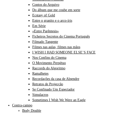
Contos do Arquivo
Do álbum que me coube em sorte
Ecstasy of Gold
Entre o granito e o arco-íris
Em Série
«Entre Parêntesis»
Ficheiros Secretos do Cinema Português
Filmado Tangente
Filmes nas aulas, filmes nas mãos
I WISH I HAD SOMEONE ELSE’S FACE
Nos Confins do Cinema
O Movimento Perpétuo
Raccords do Algoritmo
Ramalhetes
Recordações da casa de Alpendre
Retratos de Projecção
Se Confinado Um Espectador
Simulacros
Sometimes I Wish We Were an Eagle
Contra-campo
Body Double