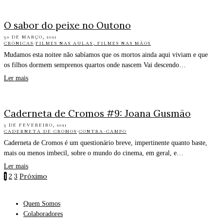
O sabor do peixe no Outono
30 DE MARÇO, 2021
CRÓNICAS
·
FILMES NAS AULAS, FILMES NAS MÃOS
Mudamos esta noitee não sabíamos que os mortos ainda aqui viviam e que
os filhos dormem semprenos quartos onde nascem Vai descendo…
Ler mais
Caderneta de Cromos #9: Joana Gusmão
3 DE FEVEREIRO, 2021
CADERNETA DE CROMOS
·
CONTRA-CAMPO
Caderneta de Cromos é um questionário breve, impertinente quanto baste,
mais ou menos imbecil, sobre o mundo do cinema, em geral, e…
Ler mais
1
2
3
Próximo
Quem Somos
Colaboradores