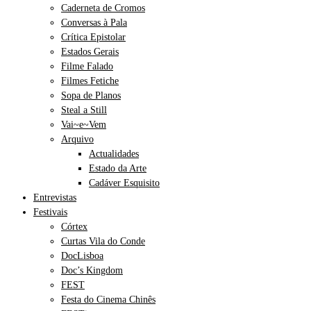
Caderneta de Cromos
Conversas à Pala
Crítica Epistolar
Estados Gerais
Filme Falado
Filmes Fetiche
Sopa de Planos
Steal a Still
Vai~e~Vem
Arquivo
Actualidades
Estado da Arte
Cadáver Esquisito
Entrevistas
Festivais
Córtex
Curtas Vila do Conde
DocLisboa
Doc’s Kingdom
FEST
Festa do Cinema Chinês