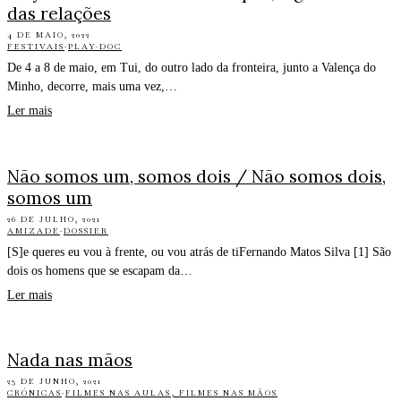
das relações
4 DE MAIO, 2022
FESTIVAIS
·
PLAY-DOC
De 4 a 8 de maio, em Tui, do outro lado da fronteira, junto a Valença do
Minho, decorre, mais uma vez,…
Ler mais
Não somos um, somos dois / Não somos dois,
somos um
26 DE JULHO, 2021
AMIZADE
·
DOSSIER
[S]e queres eu vou à frente, ou vou atrás de tiFernando Matos Silva [1] São
dois os homens que se escapam da…
Ler mais
Nada nas mãos
23 DE JUNHO, 2021
CRÓNICAS
·
FILMES NAS AULAS, FILMES NAS MÃOS