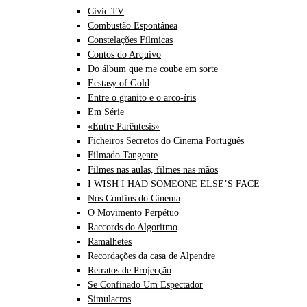
Civic TV
Combustão Espontânea
Constelações Fílmicas
Contos do Arquivo
Do álbum que me coube em sorte
Ecstasy of Gold
Entre o granito e o arco-íris
Em Série
«Entre Parêntesis»
Ficheiros Secretos do Cinema Português
Filmado Tangente
Filmes nas aulas, filmes nas mãos
I WISH I HAD SOMEONE ELSE’S FACE
Nos Confins do Cinema
O Movimento Perpétuo
Raccords do Algoritmo
Ramalhetes
Recordações da casa de Alpendre
Retratos de Projecção
Se Confinado Um Espectador
Simulacros