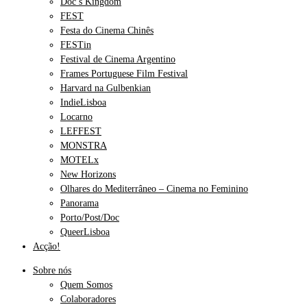
Doc’s Kingdom
FEST
Festa do Cinema Chinês
FESTin
Festival de Cinema Argentino
Frames Portuguese Film Festival
Harvard na Gulbenkian
IndieLisboa
Locarno
LEFFEST
MONSTRA
MOTELx
New Horizons
Olhares do Mediterrâneo – Cinema no Feminino
Panorama
Porto/Post/Doc
QueerLisboa
Acção!
Sobre nós
Quem Somos
Colaboradores