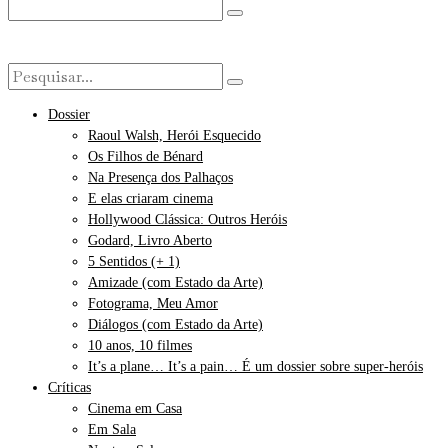
Dossier
Raoul Walsh, Herói Esquecido
Os Filhos de Bénard
Na Presença dos Palhaços
E elas criaram cinema
Hollywood Clássica: Outros Heróis
Godard, Livro Aberto
5 Sentidos (+ 1)
Amizade (com Estado da Arte)
Fotograma, Meu Amor
Diálogos (com Estado da Arte)
10 anos, 10 filmes
It’s a plane… It’s a pain… É um dossier sobre super-heróis
Críticas
Cinema em Casa
Em Sala